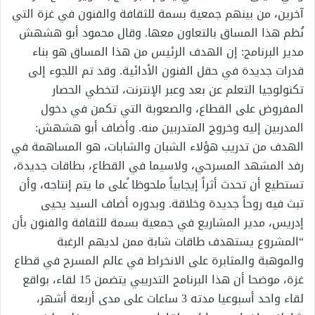
آخرين، من بينهم جمعية بسمة للثقافة والفنون في غزة التي
نُظم هذا المساق بالتعاون معها. وقال محمود أبو هشهش
مدير البرنامج: إن الهدف الرئيس من هذا المساق هو بناء
قدرات جديدة في حقل الفنون الأدائية. وقد تم اللجوء إلى
تكنولوجيا التعلم عن بعد وعبر الإنترنت، لتخطي الحصار
المفروض على القطاع، والصعوبة التي تكمن في دخول
المدربين إليه وخروج المتدربين منه. وأضاف أبو هشهش:
الهدف من تدريب هؤلاء الشبان والشابات، هو المساهمة في
رفد المشهد المسرحي، ولاسيما في القطاع، بطاقات جديدة،
تستطيع أن تحدث أثراً إيجابياً ملحوظا ًعلى ما يتم إنتاجه، وأن
تبث فيه روحاً جديدة وخلاقة. وبدوره أضاف السيد يحيى
إدريس، مدير المشاريع في جمعية بسمة للثقافة والفنون بأن
“المشروع يستهدف طاقات شابة ممن لديهم الرغبة
والموهبة والمثابرة على الانخراط في عالم المسرح في قطاع
غزة، موضحا أن هذا البرنامج التدريبي يتضمن 15 لقاء، بواقع
لقاء واحد أسبوعيا مدته 3 ساعات على مدى أربعة أشهر،