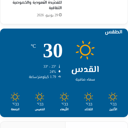
للقصيدة العمودية والخصوصية
الثقافية
29 يونيو، 2026
الطقس
30
℃
القدس
33º - 25º
24%
1.79 كيلومتر/ساعة
سماء صافية
33
33
33
33
33
℃
℃
℃
℃
℃
الأثنين
الثلاثاء
الأربعاء
الخميس
الجمعة