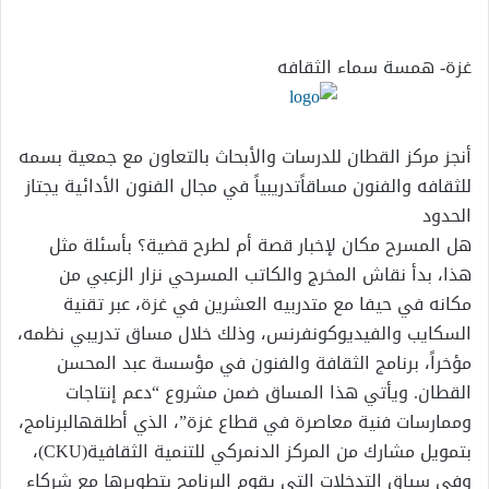
إلكترونيا
غزة- همسة سماء الثقافه
أنجز مركز القطان للدرسات والأبحاث بالتعاون مع جمعية بسمه
للثقافه والفنون مساقاًتدريبياً في مجال الفنون الأدائية يجتاز
الحدود
هل المسرح مكان لإخبار قصة أم لطرح قضية؟ بأسئلة مثل
هذا، بدأ نقاش المخرج والكاتب المسرحي نزار الزعبي من
مكانه في حيفا مع متدربيه العشرين في غزة، عبر تقنية
السكايب والفيديوكونفرنس، وذلك خلال مساق تدريبي نظمه،
مؤخراً، برنامج الثقافة والفنون في مؤسسة عبد المحسن
القطان. ويأتي هذا المساق ضمن مشروع “دعم إنتاجات
وممارسات فنية معاصرة في قطاع غزة”، الذي أطلقهالبرنامج،
بتمويل مشارك من المركز الدنمركي للتنمية الثقافية(CKU)،
وفي سياق التدخلات التي يقوم البرنامج بتطويرها مع شركاء