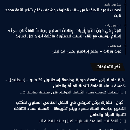
منذ يوم واحد
أصحاب الورع الكاذب! من كتاب قطوف وشوف بقلم شاعر الأمة محمد
ثابت
منذ يوم واحد
الفِكْرِ في مَهَبِّ الخَوارِزْمِيّات: رِهاناتُ التعليمِ وصِناعةُ المُمَكِّناتِ مع أ.د.
إسلام يوسف مع لقاء السبت للدكتورة فاطمة أبو واصل اغبارية
منذ يومين
غربة ورتابة – بقلم إبراهيم يحيى ابو ليلى.
أخر التعليقات
زيارة علمية إلى جامعة مرمرة وجامعة إسطنبول 29 مايو – إسطنبول -
همسة سماء الثقافة لتنمية المرأة والطفل
[…] منظمة همسة سماء الثقافة الدولية: هي منظمة ثقافية ت...
"كيان" تشارك بركن تعريفي في الحفل الختامي السنوي لمكتب
التطوع بجامعة الملك سعود ويتم تكريمها - همسة سماء الثقافة
لتنمية المرأة والطفل
[…] التوكيلات العالمية للسيارات تعزز رعايتها لبطلة الر...