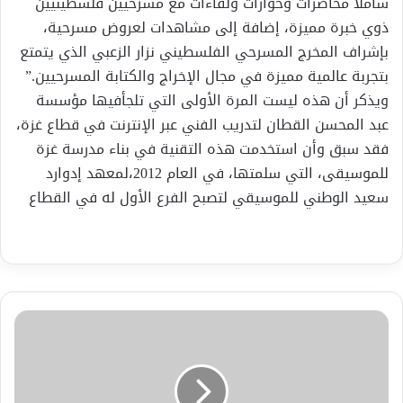
شاملا محاضرات وحوارات ولقاءات مع مسرحيين فلسطينيين
ذوي خبرة مميزة، إضافة إلى مشاهدات لعروض مسرحية،
بإشراف المخرج المسرحي الفلسطيني نزار الزعبي الذي يتمتع
بتجربة عالمية مميزة في مجال الإخراج والكتابة المسرحيين.”
ويذكر أن هذه ليست المرة الأولى التي تلجأفيها مؤسسة
عبد المحسن القطان لتدريب الفني عبر الإنترنت في قطاع غزة،
فقد سبق وأن استخدمت هذه التقنية في بناء مدرسة غزة
للموسيقى، التي سلمتها، في العام 2012،لمعهد إدوارد
سعيد الوطني للموسيقي لتصبح الفرع الأول له في القطاع
تمثال
الحرية
مستوحى
من
شكل