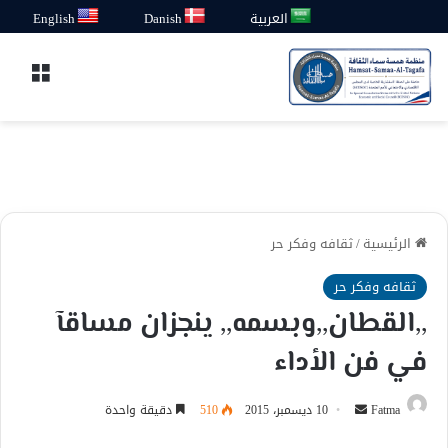
العربية
Danish
English
القائ
الرئيسية
/
ثقافه وفكر حر
ثقافه وفكر حر
,,القطان,,وبسمه,, ينجزان مساقآ
في فن الأداء
أرسل
Fatma
10 ديسمبر، 2015
510
دقيقة واحدة
بريدا