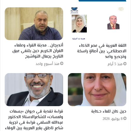
أنديجان… مدينة القراء وعلماء
اللغة العربية في عصر الذكاء
القرآن الكريم حين يلتقي عبق
الاصطناعي: بين أصالةٍ راسخة
التاريخ بجمال التواشيح
وتجديدٍ واعد
منذ أسبوع واحد
منذ 5 أيام
حين كان للماء حكاية
قراءة نقدية في ديوان «بسمات
ولمسات» للشاعرالاستاذ الدكتور
8 يوليو، 2026
عبدالله السلمي قراءة في تجربة
شاعرٍ ناطقٍ بغير العربية بين الوفاء