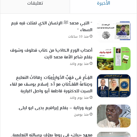
الأخيرة
تعليقات
“ النبي محمد ﷺ الإنسان الذي تمثلت فيه قيم
السماء “
منذ 10 ساعات
أصحاب الورع الكاذب! من كتاب قطوف وشوف
بقلم شاعر الأمة محمد ثابت
منذ يوم واحد
الفِكْرِ في مَهَبِّ الخَوارِزْمِيّات: رِهاناتُ التعليمِ
وصِناعةُ المُمَكِّناتِ مع أ.د. إسلام يوسف مع لقاء
السبت للدكتورة فاطمة أبو واصل اغبارية
منذ يوم واحد
غربة ورتابة – بقلم إبراهيم يحيى ابو ليلى.
منذ يومين
معهد «بيان» في روما يعرّف برسالته التعليمية..