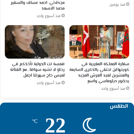
مجدلاني، احمد عساف والسفير
منذ يومين
محمد الاسعد
منذ أسبوع واحد
سفارة المملكة المغربية في
همسة نت الدولية تأخذكم في
كوبنهاغن تحتفي بالذكرى السابعة
رحلةٍ لا تشبه سواها…مع الفنانة
والعشرين لعيد العرش المجيد
لميس حاج سهرتنا اجمل
بحضور دبلوماسي واسع
منذ أسبوع واحد
منذ أسبوع واحد
الطقس
22
℃