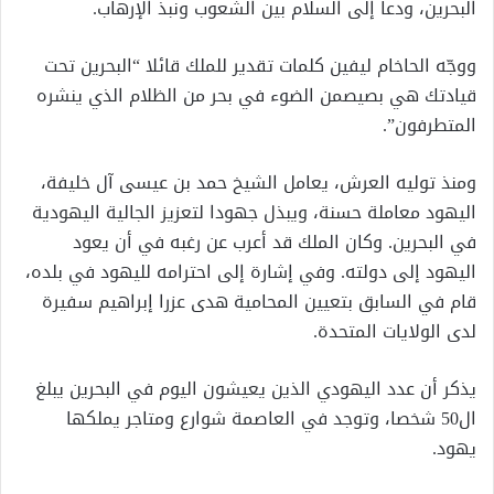
البحرين، ودعا إلى السلام بين الشعوب ونبذ الإرهاب.
ووجّه الحاخام ليفين كلمات تقدير للملك قائلا “البحرين تحت
قيادتك هي بصيصمن الضوء في بحر من الظلام الذي ينشره
المتطرفون”.
ومنذ توليه العرش، يعامل الشيخ حمد بن عيسى آل خليفة،
اليهود معاملة حسنة، ويبذل جهودا لتعزيز الجالية اليهودية
في البحرين. وكان الملك قد أعرب عن رغبه في أن يعود
اليهود إلى دولته. وفي إشارة إلى احترامه لليهود في بلده،
قام في السابق بتعيين المحامية هدى عزرا إبراهيم سفيرة
لدى الولايات المتحدة.
يذكر أن عدد اليهودي الذين يعيشون اليوم في البحرين يبلغ
ال50 شخصا، وتوجد في العاصمة شوارع ومتاجر يملكها
يهود.