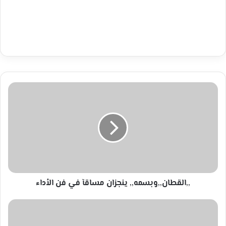
,,القطان,,وبسمه,,
ينجزان
مساقآ
في
فن
الأداء
,,القطان,,وبسمه,, ينجزان مساقآ في فن الأداء
اياكي
ان
تتصوري