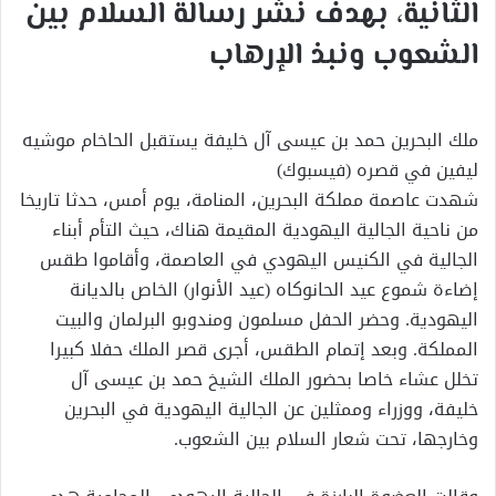
الثانية، بهدف نشر رسالة السلام بين
الشعوب ونبذ الإرهاب
ملك البحرين حمد بن عيسى آل خليفة يستقبل الحاخام موشيه
ليفين في قصره (فيسبوك)
شهدت عاصمة مملكة البحرين، المنامة، يوم أمس، حدثا تاريخا
من ناحية الجالية اليهودية المقيمة هناك، حيث التأم أبناء
الجالية في الكنيس اليهودي في العاصمة، وأقاموا طقس
إضاءة شموع عيد الحانوكاه (عيد الأنوار) الخاص بالديانة
اليهودية. وحضر الحفل مسلمون ومندوبو البرلمان والبيت
المملكة. وبعد إتمام الطقس، أجرى قصر الملك حفلا كبيرا
تخلل عشاء خاصا بحضور الملك الشيخ حمد بن عيسى آل
خليفة، ووزراء وممثلين عن الجالية اليهودية في البحرين
وخارجها، تحت شعار السلام بين الشعوب.