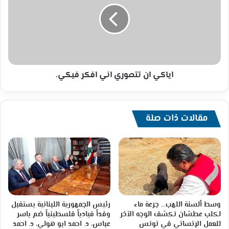
اني
افكر
فيكي.
اياكي ان تتصوري اني افكر فيكي.
مقالات ذات صلة
وسط ألسنة اللهب… جرعة ماء
رئيس الجمهورية اللبنانية يستقبل
لكلب عطشان تكشف الوجه الآخر
وفداً قيادياً فلسطينياً ضم ياسر
للعمل الإنساني في تونس
عباس، د. احمد ابو هولي، د. احمد