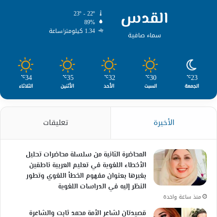
القدس
23º - 22º
89%
1.34 كيلومتر/ساعة
سماء صافية
34
35
32
30
23
℃
℃
℃
℃
℃
الجمعة
السبت
الأحد
الأثنين
الثلاثاء
الأخيرة
تعليقات
المحاضرة الثانية من سلسلة محاضرات تحليل
الأخطاء اللغوية في تعليم العربية ناطقين
بغيرها بعنوان مفهوم الخطأ اللغوي وتطور
النظر إليه في الدراسات اللغوية
منذ ساعة واحدة
قصيدتان لشاعر الأمة محمد ثابت والشاعرة