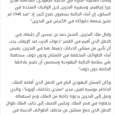
وقالت العضوة البارزة في الجالية اليهودي، المحامية هدى
عزرا إبراهيم، وسفيرة البحرين لدى الولايات المتحدة في
السابق، إن أبناء الجالية يشعرون بفرح كبير، إذ “منذ 1948 لم
نضئ شمعة حانوكاه في الكنيس في البحرين”.
وقال ملك البحرين، الشيخ حمد بن عيسى آل خليفة، في
الحفل الذي أقيم في القصر “دعوات الحرب ضد الإرهاب يجب
أن تأتي من ممثلي الديانات جميعا. هنا في البحرين، يعيش
أبناء الطوائف المختلفة في اطمئنان ودون خوف. سنحافظ
على سلامة الجالية اليهودية وسنضمن أن تقيم عاداتها
الخاصة دون خوف”.
وكان الممثل اليهودي البارز في الحفل الذي أقامه الملك،
الحاخام موشيه لفين، مدير “منتدى حاخامات أوروبا”، والذي
وصل إلى البحرين بدعوة خاصة من الملك، وتم استقباله
بحفاوة في قصر الملك. وجلس الضيف إلى جانب الملك طوال
الحفل الذي جمع ممثلين عن مختلف الطوائف الدينية في