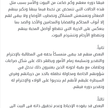
فيها دوره معهم وكم ضاعت من البيوت والأسر بسبب مثل
هذه الحالات التي تتمخض عن تخبط فيما بينها وتكبر بينهم
الصغائر وتعشعش المشاكل وتضطرب الأوضاع ولا يبقى لهم
إلا أبواب المحاكم والقضايا والمحامين والأخذ والصد بما
ينعكس على الذرية التي تتقطع أواصل المحبة بينهم
وتتقطع الأرحام وتتشرذم البيوت.
ثانياً.
البعض منهم قد يبقى متمسكاً بحقه في المطالبة بالإحترام
والتقدير وتسليمه زمام الأمور ويظهر ذلك على شكل صراعات
وخلافات مع بقية اخوته الذين يعتبرون ذلك تدخل في
شؤونهم الخاصة ومحاولة تطفله بالحد من حرياتهم وفرض
السيطرة عليهم لأنهم لم يتدربوا على الولاء والإحترام له
وتقدير دوره فيهم.
ثالثاً.
البعض قد يقوده الإحباط وعدم تحقيق ذاته في البيت الى