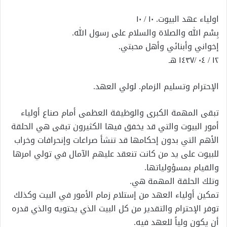
إلكترونيا
اولياء عهد البيوت. ١٠ / ١٠
بِسْم الله والصلاة والسلام على رسول الله.
إخواني وأبنائي وأهل محبتي.
١٢ / ٠٤ /١٤٣٧ هـ
الإحترام وتسليم الزمام. لولي العهد.
تبقى المهمة الكبرى والوظيفة العظمى أمام صناع أولياء
أمور البيوت والتي قد يخفق فيها الكثيرون تبقى هي الحلقة
الأهم التي بدون إحكامها قد تنشأ صراعات وإنحرافات وخراب
للبيوت على يد من كانت تنعقد عليهم الآمال في تولي امرها
والقيام بمسؤولياتها.
وتلك الحلقة المهمة هي.
تمكين أولياء العهد من إستلام زمام الأمور في البيت وكذلك
توفر الإحترام والتقدير من كل البيت الذي يحتويه والذي قدره
أن يكون ولياً للعهد فيه.