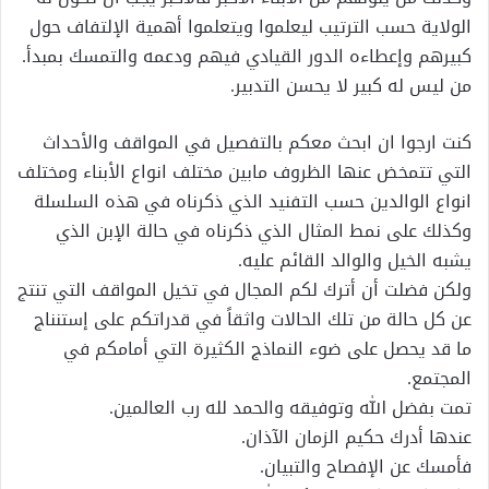
الولاية حسب الترتيب ليعلموا ويتعلموا أهمية الإلتفاف حول
كبيرهم وإعطاءه الدور القيادي فيهم ودعمه والتمسك بمبدأ.
من ليس له كبير لا يحسن التدبير.
كنت ارجوا ان ابحث معكم بالتفصيل في المواقف والأحداث
التي تتمخض عنها الظروف مابين مختلف انواع الأبناء ومختلف
انواع الوالدين حسب التفنيد الذي ذكرناه في هذه السلسلة
وكذلك على نمط المثال الذي ذكرناه في حالة الإبن الذي
يشبه الخيل والوالد القائم عليه.
ولكن فضلت أن أترك لكم المجال في تخيل المواقف التي تنتج
عن كل حالة من تلك الحالات واثقاً في قدراتكم على إستنناج
ما قد يحصل على ضوء النماذج الكثيرة التي أمامكم في
المجتمع.
تمت بفضل الله وتوفيقه والحمد لله رب العالمين.
عندها أدرك حكيم الزمان الآذان.
فأمسك عن الإفصاح والتبيان.