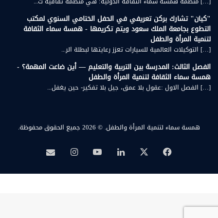
[…] منظمة همسة سماء الثقافة الدولية: هي منظمة ثقافية ت...
"كيان" تشارك بركن تعريفي في الحفل الختامي السنوي لمكتب
التطوع بجامعة الملك سعود ويتم تكريمها - همسة سماء الثقافة
لتنمية المرأة والطفل
[…] التوكيلات العالمية للسيارات تعزز رعايتها لبطلة الر...
الفصل الثالث: المدرسة بين التربية والتعليم — أين ضاعت المهمة؟ -
همسة سماء الثقافة لتنمية المرأة والطفل
[…] الفصل الاول :عقول بلا عمق، جيل بلا تفكير- حين يغفل...
همسة سماء لتنمية المرأة والطفل.
© 2026 جميع الحقوق محفوظة.
‫X
فيسبوك
لينكدإن
‫YouTube
انستقرام
بريد
همسة