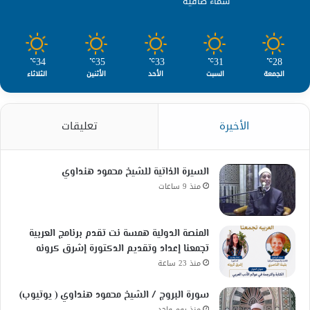
سماء صافية
34
35
33
31
28
℃
℃
℃
℃
℃
الجمعة
السبت
الأحد
الأثنين
الثلاثاء
الأخيرة
تعليقات
السيرة الذاتية للشيخ محمود هنداوي
منذ 9 ساعات
المنصة الدولية همسة نت تقدم برنامج العربية
تجمعنا إعداد وتقديم الدكتورة إشرق كرونه
منذ 23 ساعة
سورة البروج / الشيخ محمود هنداوي ( يوتيوب)
منذ يوم واحد