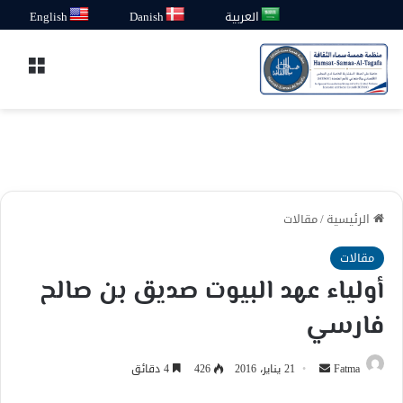
العربية
Danish
English
القائ
الرئيسية
/
مقالات
مقالات
أولياء عهد البيوت صديق بن صالح
فارسي
أرسل
Fatma
21 يناير، 2016
426
4 دقائق
بريدا