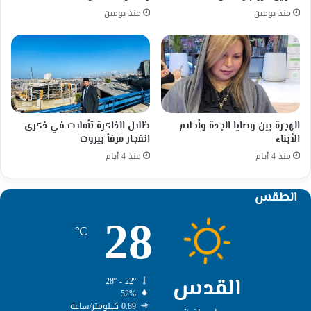
منذ يومين
منذ يومين
الهجرة بين وصايا الجدة وأحلام
ظلال الذاكرة تأملات في ذكرى
الأبناء
انفجار مرفأ بيروت
منذ 4 أيام
منذ 4 أيام
الطقس
28
℃
القدس
28º - 22º
52%
0.89 كيلومتر/ساعة