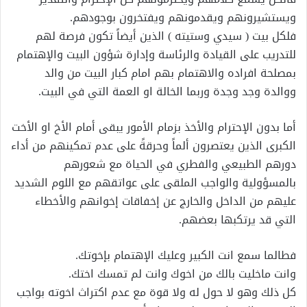
ويستشيرونهم ويقدمونهم ويفتخرون بوجودهم.
فلكل بيت ( سيدي وستيته ) الذين أيضاً تكون فرصة لهم
للتدريب على القيادة والرئاسة وإدارة شؤون البيت والإهتمام
بمصلحة افراده والاهتمام بهم امام كبار البيت من والد
ووالدة وجد وجدة وربما الخالة او العمة التي في البيت.
أما بدون الإحترام والأخذ بزمام الأمور يبقى أمام الأخ او الأخت
الكبرى الذين يعتصرون ألماً وحرقةً على عدم تمكينهم من أداء
دورهم الطبيعي والفطري في الحياة مع شعورهم
بالمسؤولية والواجب الملقى على عواتقهم مع اللوم الشديد
عليهم من الداخل والخارج عن إخفاقات إخوانهم والأخطاء
التي قد يرتكبها بعضهم.
فطالما سمع انت الكبير وعليك الإهتمام بإخوتك.
وانت ماخليت بالك من اخوك وانت لم تمسك اختك.
كل ذلك وهو لا حول له ولا قوة مع عدم اكتراث اخوته بواجب