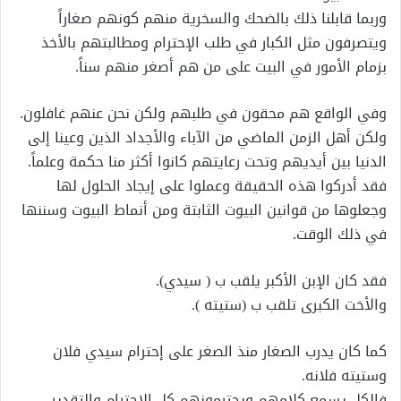
وربما قابلنا ذلك بالضحك والسخرية منهم كونهم صغاراً
ويتصرفون مثل الكبار في طلب الإحترام ومطالبتهم بالأخذ
بزمام الأمور في البيت على من هم أصغر منهم سناً.
وفي الواقع هم محقون في طلبهم ولكن نحن عنهم غافلون.
ولكن أهل الزمن الماضي من الآباء والأجداد الذين وعينا إلى
الدنيا بين أيديهم وتحت رعايتهم كانوا أكثر منا حكمة وعلماً.
فقد أدركوا هذه الحقيقة وعملوا على إيجاد الحلول لها
وجعلوها من قوانين البيوت الثابتة ومن أنماط البيوت وسننها
في ذلك الوقت.
فقد كان الإبن الأكبر يلقب ب ( سيدي).
والأخت الكبرى تلقب ب (ستيته ).
كما كان يدرب الصغار منذ الصغر على إحترام سيدي فلان
وستيته فلانه.
فالكل يسمع كلامهم ويحترمونهم كل الإحترام والتقدير