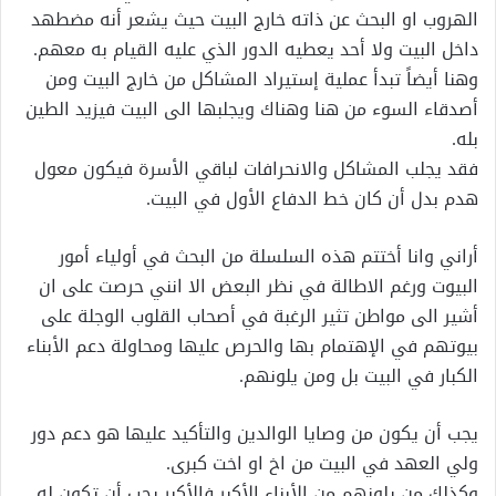
الهروب او البحث عن ذاته خارج البيت حيث يشعر أنه مضطهد
داخل البيت ولا أحد يعطيه الدور الذي عليه القيام به معهم.
وهنا أيضاً تبدأ عملية إستيراد المشاكل من خارج البيت ومن
أصدقاء السوء من هنا وهناك ويجلبها الى البيت فيزيد الطين
بله.
فقد يجلب المشاكل والانحرافات لباقي الأسرة فيكون معول
هدم بدل أن كان خط الدفاع الأول في البيت.
أراني وانا أختتم هذه السلسلة من البحث في أولياء أمور
البيوت ورغم الاطالة في نظر البعض الا انني حرصت على ان
أشير الى مواطن تثير الرغبة في أصحاب القلوب الوجلة على
بيوتهم في الإهتمام بها والحرص عليها ومحاولة دعم الأبناء
الكبار في البيت بل ومن يلونهم.
يجب أن يكون من وصايا الوالدين والتأكيد عليها هو دعم دور
ولي العهد في البيت من اخ او اخت كبرى.
وكذلك من يلونهم من الأبناء الأكبر فالأكبر يجب أن تكون له