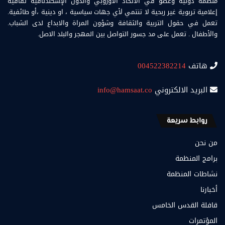
منظمة دولية وعضو في الاتحاد الاوروبي والدول الإسكندنافية ثقافية
إعلامية تربوية غير ربحية لا تنتمي لأي جهات سياسية ، او دينية ،أو طائفية.
تعمل في حقول التربية والثقافة وشؤون المراة والابداع لدى الشباب.
والأطفال . تعمل على مد جسور التواصل بين المهجر والبلد الاصل.
هاتف
004522382214
البريد الالكتروني
info@hamsaat.co
روابط سريعة
من نحن
برامج المنظمة
نشاطات المنظمة
أخبارنا
قافلة القدس الخامس
المؤتمرات