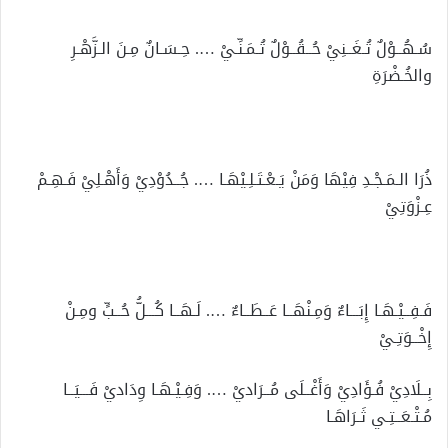
سُـهُــوْلٌ تُـغَــنِيْ حُــقُــوْلٌ تُـمَـنِّـيْ …. حِـسَـانٌ مِـنَ الـزَّهْـرِ
والخُـضْرَةِ
ذُرَا الـمَـجْـدِ فِيْهَا وَمَنْ يَـعْـتَـلِـيْهَـا …. جُــدُوْدِيْ وَأَهْـلِيْ فَـهِـمْ
عِـزْوَتِيْ
فَـفِــيْـهَـا إِبَـــاءٌ وَمِـنْهَــا عَــطَــاءٌ …. لَـهَــا كُـــلُّ حُــبٍّ ومِـنْ
إِخْــوَتِـيْ
بِــلَادِيْ فُـؤَادِيْ وَأَغْــلَى مُــرَاديْ …. وَفِـيْـهَـا وِدَاديْ فَـــيَــا
مُـتْـعَــتِـي ثَـرَاهَـا