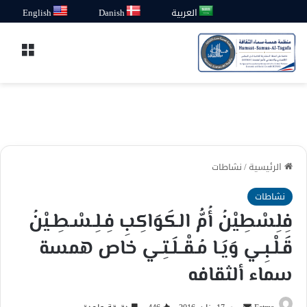
العربية
Danish
English
القائ
الرئيسية
/
نشاطات
نشاطات
فِلِسْطِيْنُ أُمُّ الكَوَاكِبِ فِـلِـسْـطِـيْنُ
قَـلْـبِـي وَيَـا مُـقْــلَـتِـي خاص همسة
سماء ألثقافه