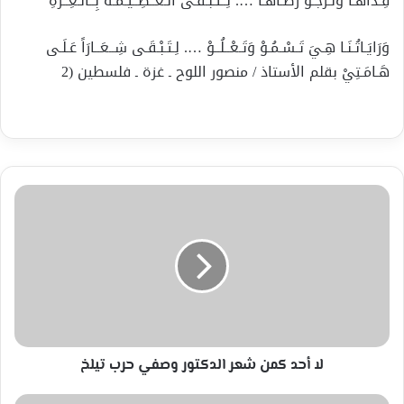
فِـدَاهَـا وَنَـرْجُـوْ رَضَـاهَـا …. لِــتَـبْـقَـى الـعَــظِــيْـمَـةَ بِــالـعِــزَّةِ
وَرَايَـاتُـنَـا هِـيَ تَـسْـمُـوْ وَتَـعْــلُــوْ …. لِـتَـبْـقَـى شِــعَــارَاً عَـلَـى
هَـامَـتِيْ بقلم الأستاذ / منصور اللوح ـ غزة ـ فلسطين (2
لا
أحد
كمن
شعر
الدكتور
وصفي
حرب
تيلخ
لا أحد كمن شعر الدكتور وصفي حرب تيلخ
عااااجل