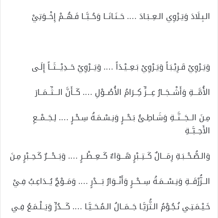
الـبِـلَادَ وَيَـرْوِي الـعِــبَـادَ …. حَــنَـانَــا وَحُــبَّــا فَـهُــمْ إِخْــوَتِيْ
وَيَـرْوِيْ قَـرِيْـبَـاً وَيَـرْوِيْ بَـعِــيْـدَاً …. وَيَــرْوِيْ حَــدِيْـــثَــاً إِلَـى
الأُمَّـــةِ وَأَشْــجَــارُ عِـــزٍّ كِــرَامُ الأُصُــوْلِ …. كَــأَنَّ الـــثِّــمَــارَ
مِـنَ الــجَـــنَّــةِ وَشَـاطِـئُ بَـحْــرٍ وَنِـسْـمَـةُ سِـحْـرٍ …. لِـجَــمْــعِ
الأَحِــبَّــةِ
وَالـصُّـحْــبَـةِ رِمَـــالٌ كَــتِــبْرٍ هَـــوَاءٌ كَــعِــطْــرٍ …. وَبَــحْـــرٌ كَـحِــبْرٍ مِـنَ
الــزُّرْقَــةِ وَنِـسْــمَـةُ سِــحْــرٍ وَأَنْــوَارُ بَـــدْرٍ …. وَمَــوْجٌ يُــدَاعِـبُ فِـيْ
خَـيْـمَـتِـي نُـجُـوْمُ الـثُّرَيَّـا جَــمَــالُ الـمُـحَــيَّـا …. كَـــدُرٍّ وَيَــلْـمَـعُ فِـي