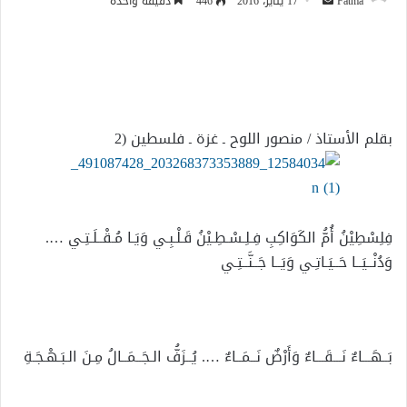
أرسل
Fatma
17 يناير، 2016
446
دقيقة واحدة
بريدا
إلكترونيا
بقلم الأستاذ / منصور اللوح ـ غزة ـ فلسطين (2
فِلِسْطِيْنُ أُمُّ الكَوَاكِبِ فِـلِـسْـطِـيْنُ قَـلْـبِـي وَيَـا مُـقْــلَـتِـي ….
وَدُنْــيَــا حَــيَـاتِـي وَيَــا جَــنَّــتِـي
بَــهَـــاءٌ نَـــقَـــاءٌ وَأَرْضٌ نَــمَــاءٌ …. يُــزَفُّ الـجَــمَــالُ مِـنَ الـبَـهْـجَـةِ