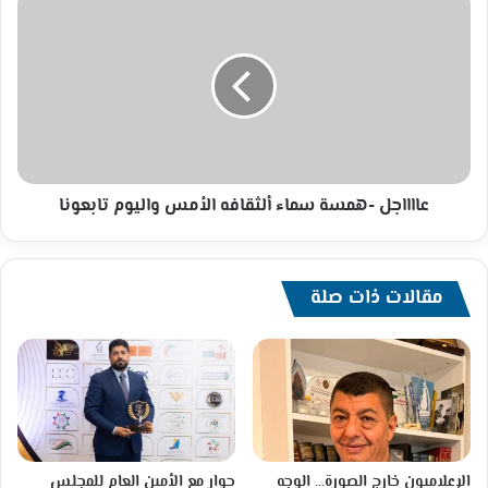
-همسة
سماء
ألثقافه
الأمس
واليوم
تابعونا
عااااجل -همسة سماء ألثقافه الأمس واليوم تابعونا
مقالات ذات صلة
الإعلاميون خارج الصورة… الوجه
حوار مع الأمين العام للمجلس