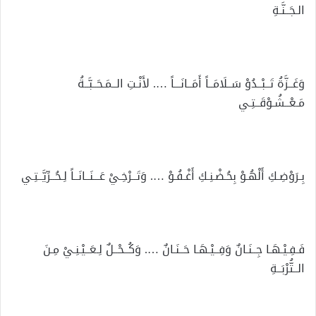
الـجَــنَّـةِ
وَغَــزَّةُ تَــبْــدُوْ سَــلَامَــاً أَمَــانَـــاً …. لأَنْـتِ الــمَـحَــبَّــةُ
مَـعْــشُـوْقَــتِـي
بِـرَوْضِـكِ أَلْهُـوْ بِحُـضْـنِـكِ أَغْـفُـوْ …. وَتَــرْخِـيْ عَـــنَــانَــاً لِـحُــرِّيَّــتِـي
فَـفِـيْـهَـا جِــنَـانٌ وَفِــيْـهَـا حَــنَـانٌ …. وَكُــحْــلٌ لِـعَــيْـنِـيْ مِـنَ
الــتُّرْبَــةِ