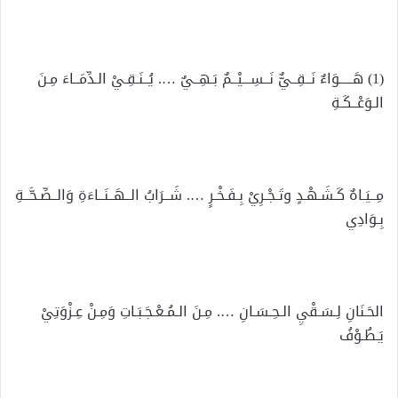
(1) هَـــــوَاءٌ نَــقِــيٌّ نَــسِـــيْــمٌ بَـهِــيٌ …. يُــنَـقِـيْ الـدِّمَــاءَ مِـنَ
الـوَعْــكَـةِ
مِــيَـاهٌ كَـشَـهْـدٍ وتَـجْـرِيْ بِـفَـخْـرٍ …. شَــرَابُ الــهَــنَــاءَةِ وَالــصِّـحَّــةِ
بِـوَادِي
الحَـنَانِ لِـسَـقْيِ الـحِـسَـانِ …. مِـنَ الـمُـعْـجَـبَـاتِ وَمِـنْ عِـزْوَتِيْ
يَـطُـوْفُ