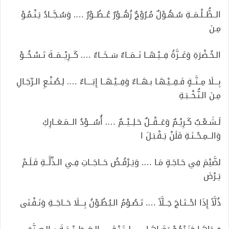
الــظُّــلْـمَــةِ سُـهُـوْلٌ مُـرُوْجٌ زُهُــوْرٌ عُــطُــوْرٌ …. وَسُـجَّــادُ يَـنْـمُـوْ
مِـنَ
الـخُـضْرَةِ وَغَــزَّةُ فِــيْـهَــا نَــمَــاءٌ سَــخَــاءٌ …. كَــرِيْــمَــةَ تَـسْـخُــوْ
بِـــلَا مِــنَّــةٍ فَـفِــيْـهَـا بـهَــاءٌ وَفِــيْـهَــا إِبَــــاءٌ …. لِـصُـنْـعِ الـرِّجَـالِ
مِـنَ الـنُّـخْــبَـةِ
لَـشَـعْـبٌ كَـرِيْـمٌ وَعَــقْــلٌ حَـلِــيْــمٌ …. أُسُـــوْدُ الــمَـعَــارِكِ
وَالــمِـحْــنَـةِ فَلَنْ يَـقْـبَـلَ ا
لضَّيْمَ فِي حَـاجَـةٍ مَـا …. وَيَـرْفُـضُ حَــاجَــاتِ فِـي الـذِّلَّــةِ فَـلَـمْ
يَـرْضَ
ذُلَّاً إِذَا احْــتَـاجَ خِــلَّاً …. تَـصُـوْمُ الـبُـطُـوْنُ بِـــلَا حَــاجَــةِ وَنَـفْـنَى