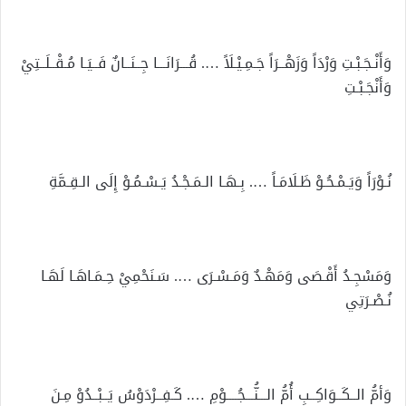
وَأَنْـجَـبْـتِ وَرْدَاً وَزَهْــرَاً جَـمِـيْـلَاً …. قُـــرَانَـــا جِــنَــانٌ فَــيَـا مُـقْــلَــتِيْ
وَأَنْجَـبْـتِ
نُـوْرَاً وَيَـمْـحُـوْ ظَـلَامَـاً …. بِـهَـا الـمَـجْـدُ يَـسْـمُـوْ إِلَى الـقِـمَّةِ
وَمَسْجِـدُ أَقْـصَى وَمَهْـدٌ وَمَـسْـرَى …. سَـنَحْمِيْ حِـمَـاهَـا لَهَـا
نُـصْـرَتِي
وَأمُّ الــكَــوَاكِــبِ أُمُّ الـــنُّـــجُــــوْمِ …. كَـفِــرْدَوْسُ يَــبْــدُوْ مِـنَ