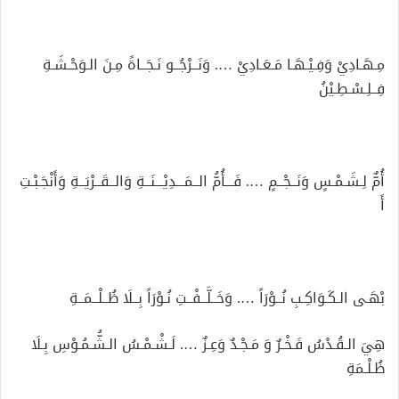
مِـهَـادِيْ وَفِـيْـهَـا مَـعَـادِيْ …. وَنَــرْجُــو نَـجَــاةً مِـنَ الـوَحْـشَـةِ
فِــلِـسْـطِـيْنُ
أُمٌّ لِـشَـمْـسٍ وَنَــجْــمٍ …. فَـــأُمُّ الــمَـــدِيْـــنَــةِ وَالــقَــرْيَــةِ وَأَنْجَـبْـتِ
أَ
بْهَـى الـكَـوَاكِـبِ نُــوْرَاً …. وَخَــلَّــفْــتِ نُـوْرَاً بِــلَا ظُــلْــمَــةِ
هِيَ الـقُـدْسُ فَـخْـرٌ وَ مَـجْـدٌ وَعِـزٌ …. لَـشْـمْـسُ الـشُّـمُـوْسِ بِـلَا
ظُـلْـمَةِ