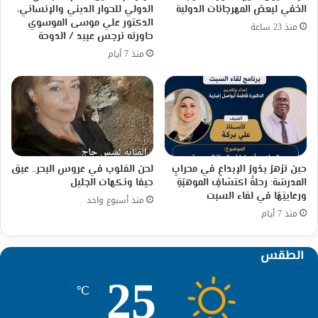
الخفي لبعض المهرجانات الدولية
الدولي للحوار الديني والإنساني،
الدكتور علي موسى الموسوي
منذ 23 ساعة
حاورته نرجس عبيد / الدوحة
منذ 7 أيام
حين تزهرُ بذورُ الإبداعِ في محرابِ
لحن القلوب في عروس البحر.. عبق
المدرسَة: رحلةُ اكتشافِ الموهبَةِ
حيفا ونكهات الجليل
ورعايتِهَا في لقاء السبت
منذ أسبوع واحد
منذ 7 أيام
الطقس
25
℃