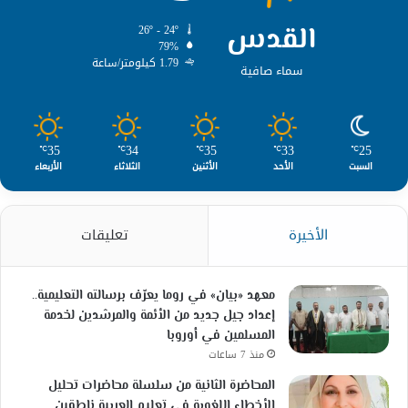
القدس
26º - 24º
79%
1.79 كيلومتر/ساعة
سماء صافية
35
34
35
33
25
℃
℃
℃
℃
℃
السبت
الأحد
الأثنين
الثلاثاء
الأربعاء
الأخيرة
تعليقات
معهد «بيان» في روما يعرّف برسالته التعليمية..
إعداد جيل جديد من الأئمة والمرشدين لخدمة
المسلمين في أوروبا
منذ 7 ساعات
المحاضرة الثانية من سلسلة محاضرات تحليل
الأخطاء اللغوية في تعليم العربية ناطقين