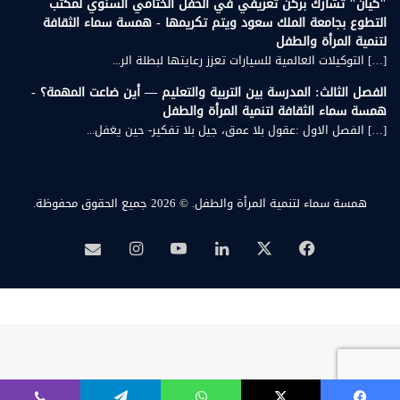
"كيان" تشارك بركن تعريفي في الحفل الختامي السنوي لمكتب
التطوع بجامعة الملك سعود ويتم تكريمها - همسة سماء الثقافة
لتنمية المرأة والطفل
[…] التوكيلات العالمية للسيارات تعزز رعايتها لبطلة الر...
الفصل الثالث: المدرسة بين التربية والتعليم — أين ضاعت المهمة؟ -
همسة سماء الثقافة لتنمية المرأة والطفل
[…] الفصل الاول :عقول بلا عمق، جيل بلا تفكير- حين يغفل...
همسة سماء لتنمية المرأة والطفل.
© 2026 جميع الحقوق محفوظة.
‫X
فيسبوك
لينكدإن
‫YouTube
انستقرام
بريد
همسة