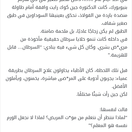
بنيويورك، كانت الدكتورة جين كوك رايت واقفة أمام طاولة
منضدة باردة من الفولاذ، تحدّق بعينيها السوداوين في طبق
صغير شفاف.
الطبق لم يكن زجاجًا عاديًا، بل ملحمة صامتة.
في داخله كانت تنمو خلايا سرطان حقيقية مأخوذة من
مري*ض بشري. وكان كل شيء فيه ينادي: “السرطان… قابل
للهزيمة.”
قبل تلك اللحظة، كان الأطباء يحاولون علاج السرطان بطريقة
عمياء: يجربون أدوية على المر*ضى مباشرة، يخمنون، ويأملون
الأفضل.
لكن جين رأت شيئًا مختلفًا.
قالت لنفسها:
“لماذا ننتظر أن نتعلم من مو*ت المريض؟ لماذا لا نجعل الورم
نفسه هو المعلم؟”