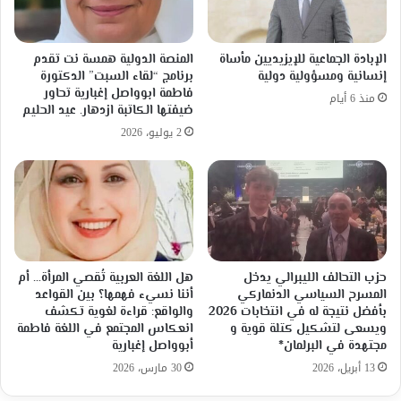
الإبادة الجماعية للإيزيديين مأساة
المنصة الدولية همسة نت تقدم
إنسانية ومسؤولية دولية
برنامج “لقاء السبت” الدكتورة
فاطمة ابوواصل إغبارية تحاور
منذ 6 أيام
ضيفتها الكاتبة ازدهار. عيد الحليم
2 يوليو، 2026
حزب التحالف الليبرالي يدخل
هل اللغة العربية تُقصي المرأة… أم
المسرح السياسي الدنماركي
أننا نسيء فهمها؟ بين القواعد
بأفضل نتيجة له في انتخابات 2026
والواقع: قراءة لغوية تكشف
ويسعى لتشكيل كتلة قوية و
انعكاس المجتمع في اللغة فاطمة
مجتهدة في البرلمان*
أبوواصل إغبارية
13 أبريل، 2026
30 مارس، 2026