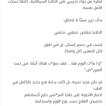
قطرة من دواء تجريبي على الخلايا السرطانية، كأنها تسكب
الأمل نفسه.
بدأت ترى شيئًا لا يُصدّق:
الخلايا تتقلص. تنتهي. تختفي.
ليست في جسم إنسان، بل في طبق.
لكن المعنى كان واضحًا:
“إذا ما*ت الورم هنا… فقد يمو*ت هناك أيضًا، في جسد
المري*ض.”
لم تكن مجرد تجربة، بل كانت بداية فرع جديد بالكامل في
الطب:
اختبار الأدوية على خلايا المر*ضى خارج أجسادهم.
تخصيص العلاج حسب نوع الورم واستجابته.