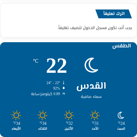
اترك تعليقاً
يجب أنت تكون
مسجل الدخول
لتضيف تعليقاً.
الطقس
22
℃
القدس
24º - 22º
92%
0.89 كيلومتر/ساعة
سماء صافية
34
34
32
31
24
℃
℃
℃
℃
℃
السبت
الأحد
الأثنين
الثلاثاء
الأربعاء