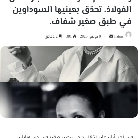
الفولاذ، تحدّق بعينيها السوداوين
في طبق صغير شفاف.
أرسل
Fatma
9 يونيو، 2025
391
2 دقائق
بريدا
إلكترونيا
في أحد أيام عام 1951، داخل مختبر صغير في حي هارلم