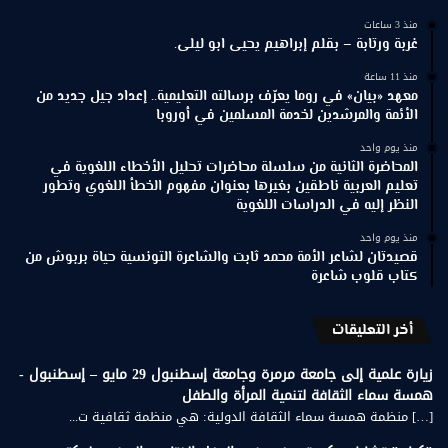
منذ 3 ساعات
غربة ورتابة – بقلم إبراهيم يحيى ابو ليلى.
منذ 11 ساعة
معهد «بيان» في روما يعرّف برسالته التعليمية.. إعداد جيل جديد من
الأئمة والمرشدين لخدمة المسلمين في أوروبا
منذ يوم واحد
المحاضرة الثانية من سلسلة محاضرات تحليل الأخطاء اللغوية في
تعليم العربية ناطقين بغيرها بعنوان مفهوم الخطأ اللغوي وتطور
النظر إليه في الدراسات اللغوية
منذ يوم واحد
قصيدتان لشاعر الأمة محمد ثابت والشاعرة التونسية حياة بربوش من
كتاب قلوب شاعرة
أخر التعليقات
زيارة علمية إلى جامعة مرمرة وجامعة إسطنبول 29 مايو – إسطنبول -
همسة سماء الثقافة لتنمية المرأة والطفل
[…] منظمة همسة سماء الثقافة الدولية: هي منظمة ثقافية ت...