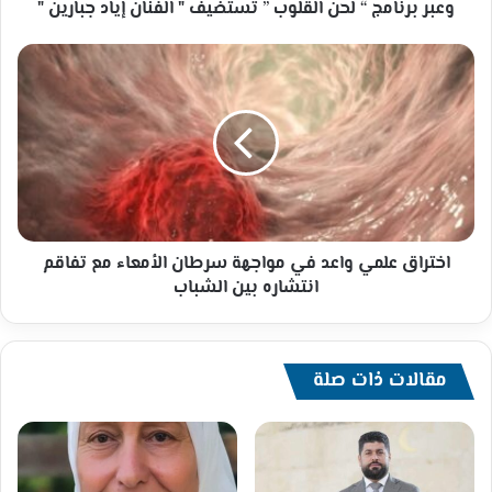
برنامج
وعبر برنامج “ لحن القلوب ” تستضيف " الفنان إياد جبارين "
“
لحن
اختراق
القلوب
علمي
”
واعد
تستضيف
في
"
مواجهة
الفنان
سرطان
إياد
الأمعاء
جبارين
مع
"
تفاقم
انتشاره
اختراق علمي واعد في مواجهة سرطان الأمعاء مع تفاقم
بين
انتشاره بين الشباب
الشباب
مقالات ذات صلة