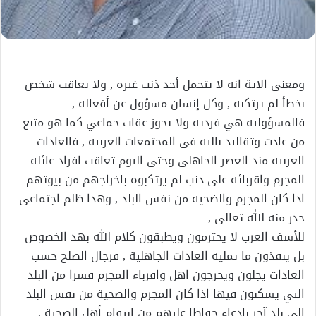
ومعنى الاية انه لا يتحمل أحد ذنب غيره , ولا يعاقب شخص
بخطأ لم يرتكبه , وكل إنسان مسؤول عن أفعاله ,
فالمسؤولية هي فردية ولا يجوز عقاب جماعي كما هو متبع
من عادت وتقاليد باليه في المجتمعات العربية , فالعادات
العربية منذ العصر الجاهلي وحتى اليوم تعاقب افراد عائلة
المجرم واقربائه على ذنب لم يرتكبوه باخراجهم من بيوتهم
اذا كان المجرم والضحية من نفس البلد , وهذا ظلم اجتماعي
حذر منه الله تعالى ,
للأسف العرب لا يحترمون ويطبقون كلام الله بهذ الخصوص
بل ينفذون ما تمليه العادات الجاهلية , فرجال الصلح حسب
العادات يجلون ويخرجون اهل واقرباء المجرم قسرا من البلد
التي يسكنون فيها اذا كان المجرم والضحية من نفس البلد
الى بلد آخر بادعاء حفاظا عليهم من انتقام أهل الضحية ,