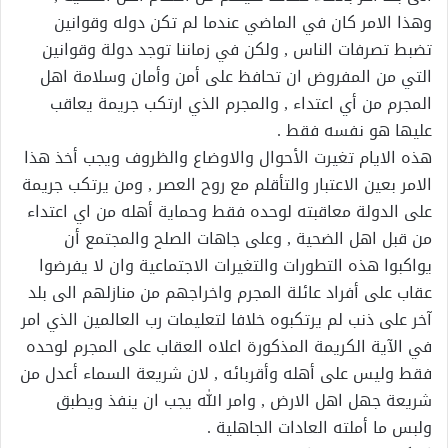
وهذا الامر كان في الماضي عندما لم تكن دوله وقوانين
تضبط تصرفات الناس , ولكن في زماننا توجد دولة وقوانين
التي من المفروض ان تحافظ على أمن وأمان وسلامة اهل
المجرم من أي اعتداء , والمجرم الذي ارتكب جريمة يعاقب
عليها هو نفسه فقط .
هذه الايام تغيرت الأحوال والاوضاع والظروف ويجب أخذ هذا
الامر بعين الاعتبار والتأقلم مع روح العصر , ومن يرتكب جريمة
على الدولة معاقبته لوحده فقط وحماية أهله من اي اعتداء
من قبل اهل الضحية , وعلى جاهات الصلح والمجتمع أن
يواكبوا هذه التطورات والتغيرات الاجتماعية وان لا يفرضوا
عقاب على أفراد عائلة المجرم واخراجهم من منازلهم الى بلد
آخر على ذنب لم يرتكبوه خلافا لتعليمات رب العالمين الذي امر
في الآية الكريمة المذكورة اعلاه العقاب على المجرم لوحده
فقط وليس على أهله وأقربائه , لان شريعة السماء أعدل من
شريعة جهل اهل الارض , وامر الله يجب ان ينفذ ويطبق
ولبس ما أملته العادات الجاهلية .