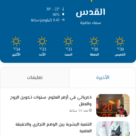
القدس
30º - 22º
66%
0.45 كيلومتر/ساعة
سماء صافية
34
33
31
30
30
℃
℃
℃
℃
℃
الخميس
الجمعة
السبت
الأحد
الأثنين
الأخيرة
تعليقات
ذكرياتي في أزهر العلوم: سنوات تكوين الروح
والعقل
منذ 14 ساعة
التنمية البشرية بين الوهم التجاري والحقيقة
العلمية