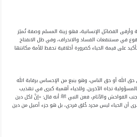
ية وأرقى الفضائل الإنسانية، فهو زينة المسلم وصفة تُميّز
وقوع في مستنقعات الفساد والانحراف، وفي ظل الانفتاح
تأكيد على قيمة الحياء كضرورة أخلاقية تحفظ للأمة مكانتها
 حق الله أو حق الناس، وهو ينبع من الإحساس برقابة الله
للَّهَ يَرَى﴾ (العلق: 14)، ويُعمِّق الشعور بالمسؤولية تجاه الآخرين. وللحياء أهمية كبرى في تهذيب
تجنب الفواحش والآثام، فعن النبي ﷺ أنه قال: «إنَّ لكل دين
يث نرى أن الحياء ليس مجرد خُلق فردي، بل هو جزء أصيل من دين