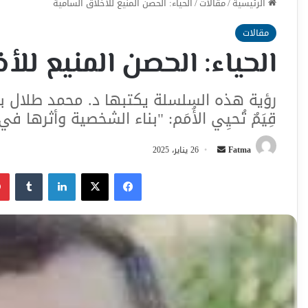
الرئيسية
/
مقالات
/
الحياء: الحصن المنيع للأخلاق السامية
مقالات
الحياء: الحصن المنيع للأ
رؤية هذه السلسلة يكتبها د. محمد طلال بدرا
قِيَمٌ تُحيِي الأُمَم: "بناء الشخصية وأثرها في
أرسل
Fatma
26 يناير، 2025
بريدا
فيسبوك
‫X
لينكدإن
إلكترونيا