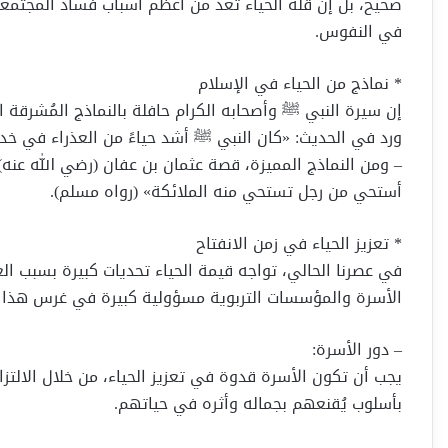
صحيح، بل إن قلة الحياء تُعد من أعظم أسباب فساد المجتمعات
في النفوس.
* نماذج من الحياء في الإسلام
إن سيرة النبي ﷺ وأصحابه الكرام حافلة بالنماذج المُشرقة ال
ورد في الحديث: «كان النبي ﷺ أشد حياءً من العذراء في خدر
– ومن النماذج المميزة، قصة عثمان بن عفان (رضي الله عنه)، 
أستحي من رجل تستحي منه الملائكة» (رواه مسلم).
* تعزيز الحياء في زمن الانفتاح
في عصرنا الحالي، تواجه قيمة الحياء تحديات كبيرة بسبب الع
الأسرة والمؤسسات التربوية مسؤولية كبيرة في غرس هذا ال
– دور الأسرة:
يجب أن تكون الأسرة قدوة في تعزيز الحياء، من خلال الالتزام
بأسلوب يُقنعهم بجماله وأثره في حياتهم.