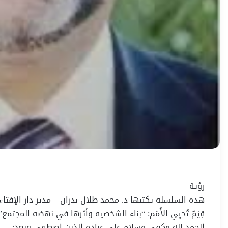
رؤية
هذه السلسلة يكتبها د. محمد طلال بدران – مدير دار الإفتاء
قِيَمٌ تُحيِي الأُمَم: “بناء الشخصية وأثرها في نهضة المجتمع” (2
الحمد لله وكفى وسلام على عباده الذين اصطفى وبعد: