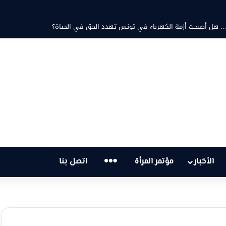
د ثابت والشاعرة فاطمة الزامل: عزف على أوتار الحنين وشجن القوافي
…
الأخبار
مؤتمر المرأة
اتصل بنا