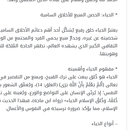
* الحياء: الحصن المنيع للأخلاق السامية
يعتبرُ الحياء خلق رفيع يُشكِّل أحد أهم دعائم الأخلاق السام
شخصيته عن غيره، وجدارٌ منيع يحمي الفرد والمجتمع من ال
الثقافي الكبير الذي يشهده العالم، تظهر الحاجة المُلحّة لل
وهويتها.
* مفهوم الحياء وأهميته
الحياء هو خُلق يبعث على ترك القبيح، ويمنع من التقصير في
تعالى ﴿أَلَمْ يَعْلَمْ بِأَنَّ ا
النفس؛ إذ يُربِّي الإنسان على التواضع والورع، ويُعينه على 
خُلقًا، وخُلقُ الإسلام الحياء» (رواه ابن ماجه)، فبهذا الحد
الإسلام، مما يؤكد ضرورة ترسيخه في النفوس والأعمال.
– أنواع الحياء