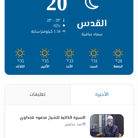
20
القدس
28º - 20º
92%
1.34 كيلومتر/ساعة
سماء صافية
35
35
33
31
28
℃
℃
℃
℃
℃
الجمعة
السبت
الأحد
الأثنين
الثلاثاء
الأخيرة
تعليقات
السيرة الذاتية للشيخ محمود هنداوي
منذ ساعتين