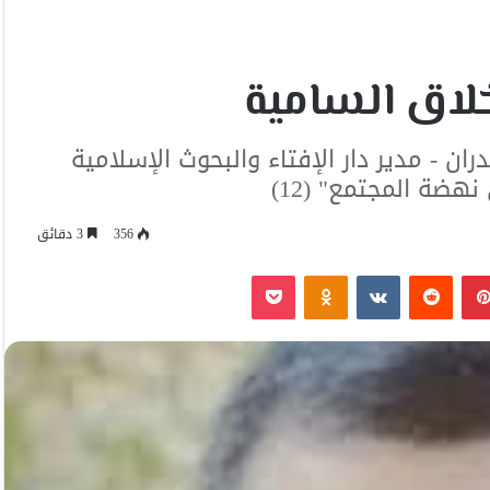
خلاق السامية
ن - مدير دار الإفتاء والبحوث الإسلامية
 نهضة المجتمع" (12)
356
3 دقائق
بينتيريست
Odnoklassniki
‫Pocket