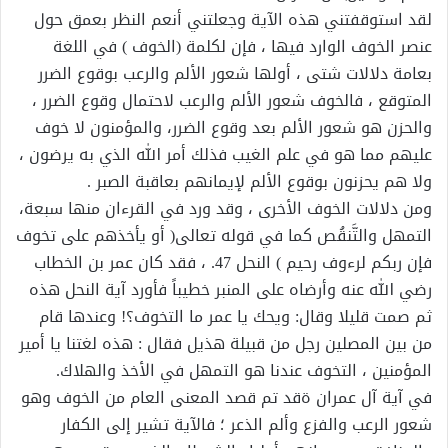
لقد استوقفتني هذه الآية وجعلتني أنعم النظر بعمق حول
عنصر الخوف الوارد فيها ، فإن لكلمة (الخوف ) في اللغة
بعامة دلالات شتى ، أولها شعور الألم والرعب بوقوع الضرر
المتوقع ، فالخوف شعور الألم والرعب لاحتمال وقوع الضرر ،
والحزن هو شعور الألم بعد وقوع الضرر، والمؤمنون لا خوف
عليهم مما هو في علم الغيب فذلك أمر الله الذي به يرضون ،
ولا هم يحزنون بوقوع الألم لإيمانهم بعاقبة الصبر .
ومن دلالات الخوف الأخرى ، وقد ورد في القرءان منها سبعة،
التمهل والتَّنقُص كما في قوله تعالى( أو يأخذهم على تخوف
فإن ربكم لرءوف رحيم ) النحل 47. ، فقد كان عمر بن الخطاب
رضي الله عنه وأرضاه على المنبر خطيباً فأورد آية النحل هذه
ثم صمت قليلا وقال: ويحك يا عمر ما التخوف؟! وعندها قام
من بين المصلين رجل من قبيلة هذيل فقال : هذه لغتنا يا أمير
المؤمنين ، التخوف عندنا هو التمهل في الأخذ والهلاك.
في آية آل عمران ةقد تم قصد المعنى العام من الخوف وهو
شعور الرعب والفزع وألم الذعر ؛ فالآية تشير إلى الكفار