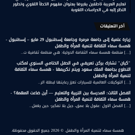
تعليم العربية ناطقين بغيرها بعنوان مفهوم الخطأ اللغوي وتطور
النظر إليه في الدراسات اللغوية
أخر التعليقات
زيارة علمية إلى جامعة مرمرة وجامعة إسطنبول 29 مايو – إسطنبول -
همسة سماء الثقافة لتنمية المرأة والطفل
[…] منظمة همسة سماء الثقافة الدولية: هي منظمة ثقافية ت...
"كيان" تشارك بركن تعريفي في الحفل الختامي السنوي لمكتب
التطوع بجامعة الملك سعود ويتم تكريمها - همسة سماء الثقافة
لتنمية المرأة والطفل
[…] التوكيلات العالمية للسيارات تعزز رعايتها لبطلة الر...
الفصل الثالث: المدرسة بين التربية والتعليم — أين ضاعت المهمة؟ -
همسة سماء الثقافة لتنمية المرأة والطفل
[…] الفصل الاول :عقول بلا عمق، جيل بلا تفكير- حين يغفل...
همسة سماء لتنمية المرأة والطفل.
© 2026 جميع الحقوق محفوظة.