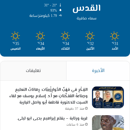
القدس
31º - 21º
93%
1.79 كيلومتر/ساعة
سماء صافية
35
34
34
32
31
℃
℃
℃
℃
℃
الأحد
الأثنين
الثلاثاء
الأربعاء
الخميس
الأخيرة
تعليقات
الفِكْرِ في مَهَبِّ الخَوارِزْمِيّات: رِهاناتُ التعليمِ
وصِناعةُ المُمَكِّناتِ مع أ.د. إسلام يوسف مع لقاء
السبت للدكتورة فاطمة أبو واصل اغبارية
منذ 37 دقيقة
غربة ورتابة – بقلم إبراهيم يحيى ابو ليلى.
منذ 6 ساعات