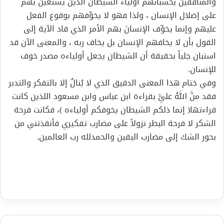
والمنافقين بحسبانهم أولياء الشيطان الذين يستعين بهم
على إضلال الإنسان ، ولذا فهو لا يخوِّفهم بوقوع الفعل
عليهم وإنما يخوِّف الإنسانَ بهم الأمر الذي قاد الآية إلى
القول بأن لا يخافهم الإنسان بل يخاف ربه ، والمعنى الآن قد
استبان جلياً بحقيقة أن الشيطان يجعل أولياءه مصدر خوف
للإنسان.
وفي ختام هذا المعنى الدقيق الذي لا يُنالُ إلا بالتفكر والتدبر
فقد منَّ اللهُ عليَّ بقراءة ابن عباس وابن مسعود اللذين كانت
قراءتها( إنما ذلكم الشيطان يخوفكم أولياءه )، فكانت فرحة
الشكر لا فرحة البطر نزولاً على مضارب تفكيري فأنقذتني من
بحور الشك إلى مضارب اليقين والحمدلله رب العالمين.