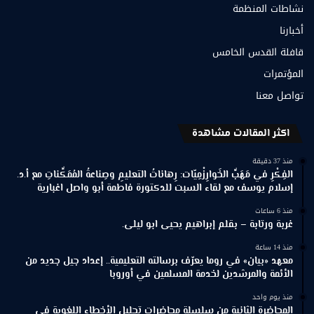
نشاطات المنظمة
أخبارنا
قافلة القدس الخامس
المؤتمرات
تواصل معنا
اكثر المقالات مشاهدة
منذ 37 دقيقة
الفِكْرِ في مَهَبِّ الخَوارِزْمِيّات: رِهاناتُ التعليمِ وصِناعةُ المُمَكِّناتِ مع أ.د.
إسلام يوسف مع لقاء السبت للدكتورة فاطمة أبو واصل اغبارية
منذ 6 ساعات
غربة ورتابة – بقلم إبراهيم يحيى ابو ليلى.
منذ 14 ساعة
معهد «بيان» في روما يعرّف برسالته التعليمية.. إعداد جيل جديد من
الأئمة والمرشدين لخدمة المسلمين في أوروبا
منذ يوم واحد
المحاضرة الثانية من سلسلة محاضرات تحليل الأخطاء اللغوية في