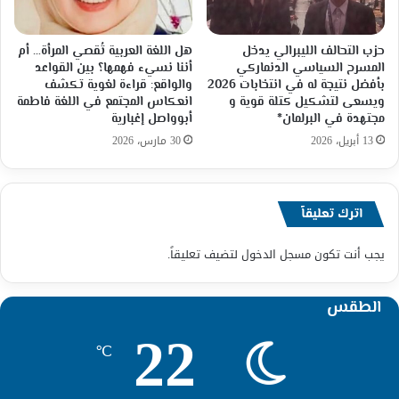
حزب التحالف الليبرالي يدخل
هل اللغة العربية تُقصي المرأة… أم
المسرح السياسي الدنماركي
أننا نسيء فهمها؟ بين القواعد
بأفضل نتيجة له في انتخابات 2026
والواقع: قراءة لغوية تكشف
ويسعى لتشكيل كتلة قوية و
انعكاس المجتمع في اللغة فاطمة
مجتهدة في البرلمان*
أبوواصل إغبارية
13 أبريل، 2026
30 مارس، 2026
اترك تعليقاً
يجب أنت تكون
مسجل الدخول
لتضيف تعليقاً.
الطقس
22
℃