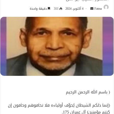
أرسل
Fatma
4 أكتوبر، 2024
311
دقيقة واحدة
بريدا
إلكترونيا
( باسم الله الرحمن الرحيم
(إنما ذلكم الشيطان يُخوِّف أولياءه فلا تخافوهم وخافون إن
كنتم مؤمنين) آل عمران 175.