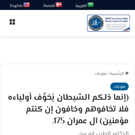
العربية
Danish
English
القائ
الرئيسية
/
منوعات
منوعات
(إنما ذلكم الشيطان يُخوِّف أولياءه
فلا تخافوهم وخافون إن كنتم
مؤمنين) آل عمران 175.
الدكتور الطيب ابو سن