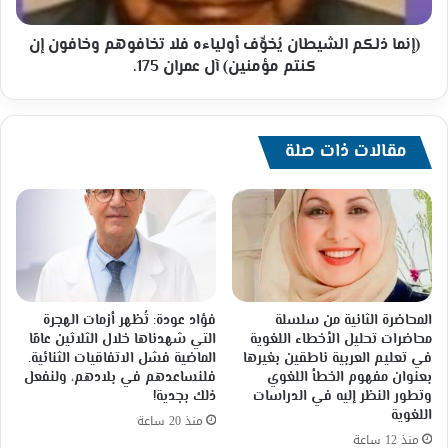
وخافون
إن
كنتم
(إنما ذلكم الشيطان يُخوِّف أولياءه فلا تخافوهم وخافون إن
مؤمنين)
كنتم مؤمنين) آل عمران 175.
آل
عمران
175.
مقالات ذات صلة
المحاضرة الثانية من سلسلة
فؤاد عودة: تُظهر أزمات الهجرة
محاضرات تحليل الأخطاء اللغوية
التي شهدناها خلال الثلاثين عامًا
في تعليم العربية ناطقين بغيرها
الماضية فشل الاتفاقيات الثنائية.
بعنوان مفهوم الخطأ اللغوي
فلنساعدهم في بلادهم، ولنفعل
وتطور النظر إليه في الدراسات
ذلك بجدية!
اللغوية
منذ 20 ساعة
منذ 12 ساعة