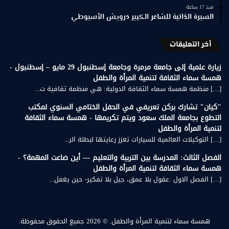
منذ 17 ساعة
السيرة الذاتية للشاعر الكبير درويش الأسيوطي
أخر التعليقات
زيارة علمية إلى جامعة مرمرة وجامعة إسطنبول 29 مايو – إسطنبول -
همسة سماء الثقافة لتنمية المرأة والطفل
[…] منظمة همسة سماء الثقافة الدولية: هي منظمة ثقافية ت...
"كيان" تشارك بركن تعريفي في الحفل الختامي السنوي لمكتب
التطوع بجامعة الملك سعود ويتم تكريمها - همسة سماء الثقافة
لتنمية المرأة والطفل
[…] التوكيلات العالمية للسيارات تعزز رعايتها لبطلة الر...
الفصل الثالث: المدرسة بين التربية والتعليم — أين ضاعت المهمة؟ -
همسة سماء الثقافة لتنمية المرأة والطفل
[…] الفصل الاول :عقول بلا عمق، جيل بلا تفكير- حين يغفل...
همسة سماء لتنمية المرأة والطفل.
© 2026 جميع الحقوق محفوظة.