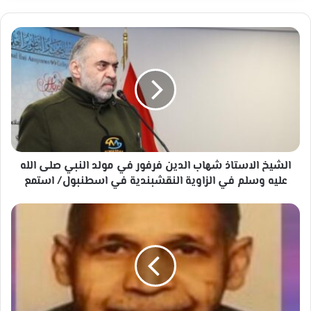
الشيخ
الاستاذ
شهاب
الدين
فرفور
في
مولد
النبي
صلى
الله
الشيخ الاستاذ شهاب الدين فرفور في مولد النبي صلى الله
عليه
عليه وسلم في الزاوية النقشبندية في اسطنبول/ استمع
وسلم
في
(إنما
الزاوية
ذلكم
النقشبندية
الشيطان
في
يُخوِّف
اسطنبول/
أولياءه
استمع
فلا
تخافوهم