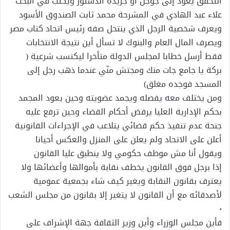
التحقق يعود إلى جوجل أو جريدة الدستور ويكتب في البحث
علاء عبد الهادي في المشرحة محمد ثابت الصندوق الأسود
ويعرف شخصية الرجل الذي ينتحل صفه رئيس اتحاد كتاب مصر
ويصرف المال العام والبنوك لا تسأل أين نتيجة الانتخابات
فقط أرسل خطابا لمجلس الدولة متأخرا ليكتسب شرعية (
بركة يا جامع جات منك ومجتش منّي عندما ذهب رجل إلى
المسجد فوجده مغلق)
ومن يختلف معه يفصله ويجمد عضويته وحين يعود المجمد
بحكم الإدارية العليا يرفض أحكام القضاء وحين ترفع عليه
جنحة عدم تنفيذ حكم قضائي يتلاعب في الإجراءات القانونية
أعلن على الاتحاد ولم يعلن على المنزل والعكس أحيانا
ويقول أنا مش موظف حكومي ولا ينطبق عليا القانون
إذا برجل فوق القانون يخطف نقابة بأموالها وأعضائها ولا
يعترف بقانون النقابة ويغير كيف شاء بجمعية عمومية
لأصدقائه مع أن القانون لا يتغير إلا بقانون من مجلس الشعب
٠
فأين مجلس الوزراء وأين وزير الثقافة جهة الإشراف على