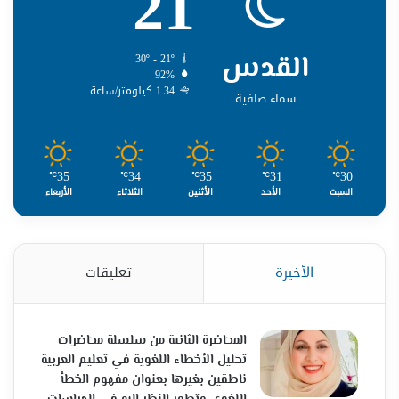
21
القدس
30º - 21º
92%
1.34 كيلومتر/ساعة
سماء صافية
35
34
35
31
30
℃
℃
℃
℃
℃
السبت
الأحد
الأثنين
الثلاثاء
الأربعاء
الأخيرة
تعليقات
المحاضرة الثانية من سلسلة محاضرات
تحليل الأخطاء اللغوية في تعليم العربية
ناطقين بغيرها بعنوان مفهوم الخطأ