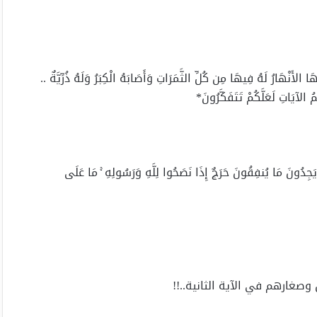
ا الأَنْهَارُ لَهُ فِيهَا مِن كُلِّ الثَّمَرَاتِ وَأَصَابَهُ الْكِبَرُ وَلَهُ ذُرِّيَّةٌ ..
مُ الآيَاتِ لَعَلَّكُمْ تَتَفَكَّرُونَ*
جِدُونَ مَا يُنفِقُونَ حَرَجٌ إِذَا نَصَحُوا لِلَّهِ وَرَسُولِهِ ۚ مَا عَلَى
نِ وصغارهم في الآية الثانية..!!