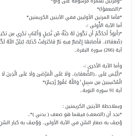
*ومرتين بهمزة مرسومة على واو*
*(الضعفؤا)*
*فأما المرتين الأوليين ففي الآيتين الكريمتين*
أما الآية الأُولى :-
*(أَيَوَدُّ أَحَدُكُمْ أَن تَكُونَ لَهُ جَنَّةٌ مِّن نَّخِيلٍ وَأَعْنَابٍ تَجْرِي مِن تَحْتِهَ
(ضُعَفَاءُ).. فَأَصَابَهَا إِعْصَارٌ فِيهِ نَارٌ فَاحْتَرَقَتْ كَذَلِكَ يُبَيِّنُ اللّهُ لَكُ
آية (266) سورة البقرة..
وأما الآية الأخرى :-
*(لَّيْسَ عَلَى ..(الضُّعَفَاءِ).. وَلَا عَلَى الْمَرْضَىٰ وَلَا عَلَى الَّذِينَ لَا يَ
الْمُحْسِنِينَ مِن سَبِيلٍ ۚ وَاللَّهُ غَفُورٌ رَّحِيمٌ)*
آية 91 سورة التوبة..
وبملاحظة الآيتين الكريمتين :
*نجد أن (الضعف) فيهما هو ضعف ( بدني )*..
وُصِفَ به صغار السِّنِ في الآية الأولى.. وَوُصِفَ به كبار السِّ