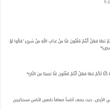
.!!
كُمْ تَبَعًا فَهَلْ أَنْتُمْ مُغْنُونَ عَنَّا مِنْ عَذَابِ اللَّهِ مِنْ شَيْءٍ ۚ قَالُوا لَوْ
مَحِيصٍ)*
كُنَّا لَكُمْ تَبَعًا فَهَلْ أَنْتُمْ مُغْنُونَ عَنَّا نَصِيبًا مِنَ النَّارِ)*
الأرض.. حيث يصف أناساً ضعافاً تابعين لأناس مستكبرين