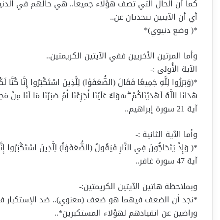
كما أن الحال التي تصف هؤلاء جميعاً.. هي حالهم في الدنيا.
أي أن الآيتين تتحدثان عن..
*( وضع دنيوي)*
وأما المرتين الأخريين ففي الآيتين الكريمتين..
الآية الأُولى :-
*(وَبَرَزُوا لِلَّهِ جَمِيعًا فَقَالَ (الضُّعَفَؤا) لِلَّذِينَ اسْتَكْبَرُوا إِنَّا كُنَّا لَ
هَدَانَا اللَّهُ لَهَدَيْنَاكُمْ ۖ سَوَاءٌ عَلَيْنَا أَجَزِعْنَا أَمْ صَبَرْنَا مَا لَنَا مِنْ 
آية 21 سورة إبراهيم..
وأما الآية الثانية :-
*( وَإِذْ يَتَحَاجُّونَ فِي النَّارِ فَيَقُولُ (الضُّعَفَؤاُ) لِلَّذِينَ اسْتَكْبَرُوا إِنَّا 
آية 47 سورة غافر..
وبملاحظة هاتين الآيتين الكريمتين:-
*نجد أن الضعف فيهما هو ضعف (معنوي).. ضد الإستكبار في 
وراضين عن انقيادهم لهؤلاء المستكبرين*..