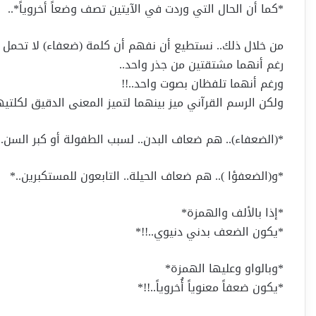
*كما أن الحال التي وردت في الآيتين تصف وضعاً أخروياً*..
من خلال ذلك.. نستطيع أن نفهم أن كلمة (ضعفاء) لا تحمل 
رغم أنهما مشتقتين من جذر واحد..
ورغم أنهما تلفظان بصوت واحد..!!
ولكن الرسم القرآني ميز بينهما لتميز المعنى الدقيق لكلتيه
*(الضعفاء).. هم ضعاف البدن.. لسبب الطفولة أو كبر السن..
*و(الضعفؤا ).. هم ضعاف الحيلة.. التابعون للمستكبرين..*
*إذا بالألف والهمزة*
*يكون الضعف بدني دنيوي..!!*
*وبالواو وعليها الهمزة*
*يكون ضعفاً معنوياً أُخروياً..!!*