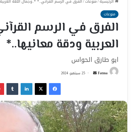
الرئيسية
/
منوعات
/
الفرق في الرسم القرآني..* *..وجمال اللغة العربية
منوعات
الفرق في الرسم القرآني.
العربية ودقة معانيها..*
ابو طارق الحواس
أرسل
Fatma
25 سبتمبر، 2024
بريدا
فيسبوك
‫X
لينكدإن
إلكترونيا