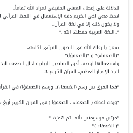
للدلالة على إعطاء المعنى الحقيقي لمراد الله تماماً..
لاحظ معي أخي الكريم دقة الإستعمال في اللفظ القرآني لك
ولا يكون ذلك إلا في لغة القرآن..
*..اللغة العربية حفظها الله..*
تمعن يا رعاك الله في التصوير القرآني لكلمة..
*(الضعفاء)* و *(الضعفؤا)*
واستعمالها لوصف أدق التفاصيل البيانية لحال الضعف البد
لتجد الإعجاز العظيم.. للقرآن الكريم..!!
*فما الفرق بين رسم (الضعفاء).. ورسم (الضعفؤا) في القرآن
*وردت لفظة ( الضعفاء ، الضعفؤا ) في القرآن الكريم أربعُ م
*مرتين مرسومتين بألف ثم همزة..*
*( الضعفاء )*