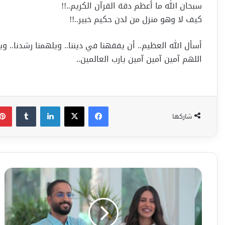
سبحان الله ما أعظم دقة القرآن الكريم..!!
كيف لا وهو منزل من لدن حكيم خبير..!!
أسأل الله العظيم.. أن يفقهنا في ديننا.. ويلهمنا رشدنا.. ويج
اللهم آمين آمين آمين يارب العالمين..
فيسبوك
‫X
لينكدإن
شاركها
نتفليكس
تطرح
الإعلان
الرسمي
لأكثر