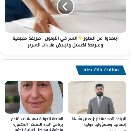
السر
في
الليمون..
طريقة
طبيعية
وسريعة
ابتعدوا. عن الكلور
السر في الليمون.. طريقة طبيعية
لغسيل
وسريعة لغسيل وتبييض ملاءات السرير
وتبييض
ملاءات
السرير
مقالات ذات صلة
الإبادة الجماعية للإيزيديين مأساة
المنصة الدولية همسة نت تقدم
إنسانية ومسؤولية دولية
برنامج “لقاء السبت” الدكتورة
فاطمة ابوواصل إغبارية تحاور