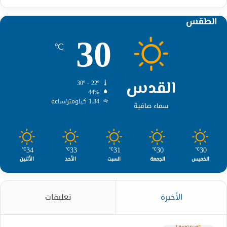
الطقس
30
℃
القدس
30º - 22º
44%
1.34 كيلومتر/ساعة
سماء صافية
34
33
31
30
30
℃
℃
℃
℃
℃
الخميس
الجمعة
السبت
الأحد
الأثنين
الأخيرة
تعليقات