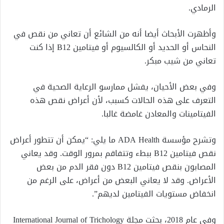
الرمادي.
وأظهرت الأبحاث أيضا أنه من الشائع أن تعاني من نقص في
النحاس أو الحديد أو الكالسيوم أو فيتامين B12 إذا كنت
تعاني من شيب مبكر.
وفي بعض الأحيان، يفشل ممارسو الرعاية الصحية في
التعرف على هذه الحالات كسبب، لأن أعراض نقص هذه
الفيتامينات والمعادن غامضة غالبا.
وتشرح مؤسسة ADA Health ما يلي: “يمكن أن تتطور أعراض
نقص فيتامين B12 ببطء وتتفاقم بمرور الوقت. وقد يعاني
المصابون بنقص فيتامين B12 دون فقر الدم من بعض
الأعراض. وقد لا يعاني البعض من أعراض، على الرغم من
انخفاض مستويات الفيتامين لديهم”.
وفي عام 2018، بحثت مجلة International Journal of Trichology