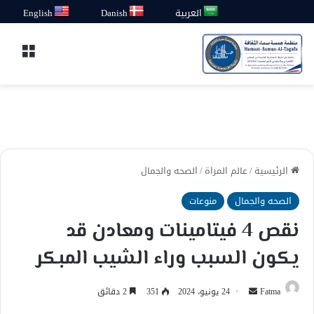
العربية
Danish
English
القائ
الرئيسية
/
عالم المراة
/
الصحه والجمال
الصحه والجمال
منوعات
نقص 4 فيتامينات ومعادن قد
يكون السبب وراء الشيب المبكر
أرسل
Fatma
24 يونيو، 2024
351
2 دقائق
بريدا