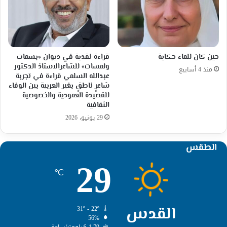
حين كان للماء حكاية
قراءة نقدية في ديوان «بسمات
ولمسات» للشاعرالاستاذ الدكتور
منذ 4 أسابيع
عبدالله السلمي قراءة في تجربة
شاعرٍ ناطقٍ بغير العربية بين الوفاء
للقصيدة العمودية والخصوصية
الثقافية
29 يونيو، 2026
الطقس
29
℃
القدس
31º - 22º
56%
1.79 كيلومتر/ساعة