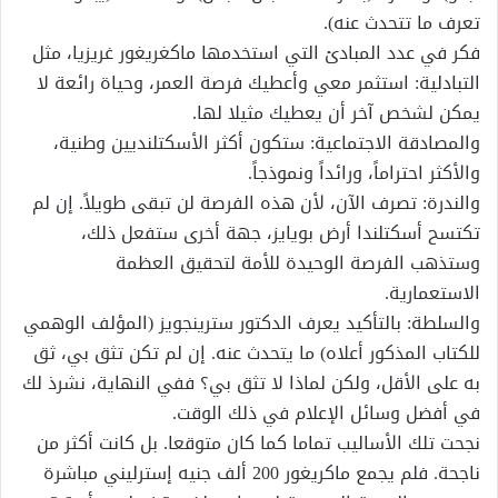
تعرف ما تتحدث عنه).
فكر في عدد المبادئ التي استخدمها ماكغريغور غريزيا، مثل
التبادلية: استثمر معي وأعطيك فرصة العمر، وحياة رائعة لا
يمكن لشخص آخر أن يعطيك مثيلا لها.
والمصادقة الاجتماعية: ستكون أكثر الأسكتلنديين وطنية،
والأكثر احتراماً، ورائداً ونموذجاً.
والندرة: تصرف الآن، لأن هذه الفرصة لن تبقى طويلاً. إن لم
تكتسح أسكتلندا أرض بويايز، جهة أخرى ستفعل ذلك،
وستذهب الفرصة الوحيدة للأمة لتحقيق العظمة
الاستعمارية.
والسلطة: بالتأكيد يعرف الدكتور سترينجويز (المؤلف الوهمي
للكتاب المذكور أعلاه) ما يتحدث عنه. إن لم تكن تثق بي، ثق
به على الأقل، ولكن لماذا لا تثق بي؟ ففي النهاية، نشرذ لك
في أفضل وسائل الإعلام في ذلك الوقت.
نجحت تلك الأساليب تماما كما كان متوقعا. بل كانت أكثر من
ناجحة. فلم يجمع ماكريغور 200 ألف جنيه إسترليني مباشرة