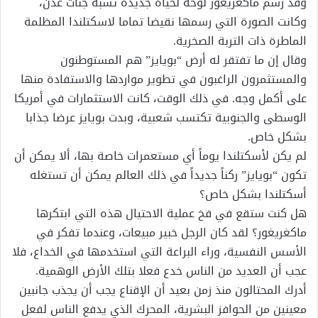
وقد رسم ماكغريغور لوحة لحياة جديدة تشبه جنات عدن،
وكانت الصورة التي رسمها نقيضا تماما لاسكتلندا المظلمة
الماطرة ذات التربة الصخرية.
وقال إن ما تفتقر له أرض “بويايز” هم المستوطنون
والمستثمرون الراغبون في تطوير مواردها والاستفادة منها
على أكمل وجه. في ذلك الوقت، كانت الاستثمارات في أمريكا
الوسطى والجنوبية تكتسب شعبية، وبدت بويايز عرضا جذابا
بشكل خاص.
لم يكن لأسكتلندا يوماً أي مستعمرات خاصة بها، ألا يمكن أن
تكون “بويايز” ركناً جديداً في ذلك العالم يمكن أن تستغله
أسكتلندا بشكل خاص؟
هل كنت ستقع في فخ عملية الاحتيال هذه التي ابتكرها
ماكغريغور؟ لقد كان الرجل خبير مبيعات، وعندما تفكر في
الأسس النفسية، وراء البراعة التي استخدمها في الخداع، فلا
عجب أن العديد من الناس خدع فعلا بتلك الأرض الوهمية.
أدرك المحتالون منذ زمن بعيد أن الإقناع يجب أن يجذب جانبين
معينين من الحوافز البشرية، المحرك الذي يدفع الناس لفعل