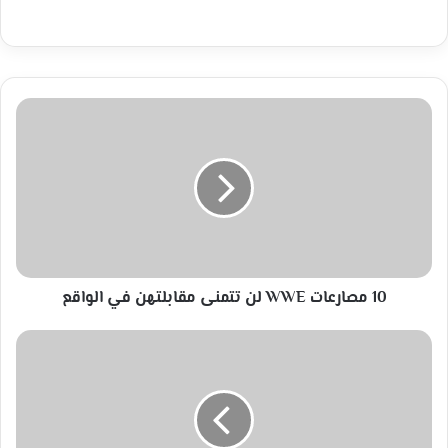
10
مصارعات
WWE
لن
تتمنى
مقابلتهن
في
الواقع
10 مصارعات WWE لن تتمنى مقابلتهن في الواقع
عرض
لأبرز
اهتمامات
اليوم
للصحف
الأوروبيّة