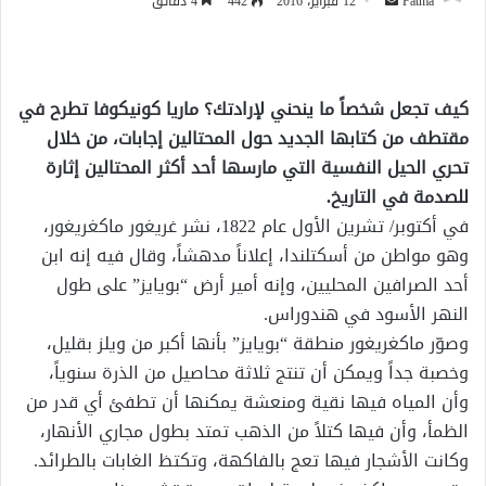
أرسل
Fatma
12 فبراير، 2016
442
4 دقائق
بريدا
إلكترونيا
كيف تجعل شخصاً ما ينحني لإرادتك؟ ماريا كونيكوفا تطرح في
مقتطف من كتابها الجديد حول المحتالين إجابات، من خلال
تحري الحيل النفسية التي مارسها أحد أكثر المحتالين إثارة
للصدمة في التاريخ.
في أكتوبر/ تشرين الأول عام 1822، نشر غريغور ماكغريغور،
وهو مواطن من أسكتلندا، إعلاناً مدهشاً، وقال فيه إنه ابن
أحد الصرافين المحليين، وإنه أمير أرض “بويايز” على طول
النهر الأسود في هندوراس.
وصوّر ماكغريغور منطقة “بويايز” بأنها أكبر من ويلز بقليل،
وخصبة جداً ويمكن أن تنتج ثلاثة محاصيل من الذرة سنوياً،
وأن المياه فيها نقية ومنعشة يمكنها أن تطفئ أي قدر من
الظمأ، وأن فيها كتلاً من الذهب تمتد بطول مجاري الأنهار،
وكانت الأشجار فيها تعج بالفاكهة، وتكتظ الغابات بالطرائد.