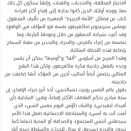
الاختبار المطلقة، والتحديات، والهبات، وإنها ستكون كل ذلك
معا. ووجه أولئك الذين كانوا بحاجة إلى إقناع أكثر لقراءة
كتاب عن فضائل “الأمة-الجزيرة” الصغيرة من تأليف المجهول
توماس سترينجويز (ماكغريغور نفسه هو المؤلف في الواقع).
وقد أغرت نشراته الجمهور من خلال وعودها البارعة، وما
تتضمنه من إغراء بالفرص، والندرة، والتحذير من مغبة السماح
بإضاعة هذه اللحظة المثالية.
وهذا المزيج من أسلوبي “ألفا” و”أوميغا” يمكن أن يفسر
وحده بالفعل جاذبية فكرة ماكغريغور، ولكن هذا النهج
المثالي يتضمن أيضاً أساليب أخرى من المؤكد أنها ضاعفت من
جاذبيته.
يقول عالم النفس روبرت تشيالديني، أحد أبرز خبراء الإقناع، إن
ستة مبادئ تحكم العلاقات الأكثر إقناعاً، وهي: التبادلية (أي
أفيدك لتفيدني)، والثبات (أؤمن اليوم بنفس الشيء الذي
آمنت أنت به أمس)، والمصادقة الاجتماعية (فعل هذا الأمر
سيجعلني أنتمي للمجتمع)، والصداقة أو المحبة (تماما كما
تبدو)، والندرة (بسرعة، لا مجال للجدل)، والسلطة (يبدو أنك