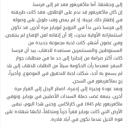
إلى وجهتها. أما ماكغريغور فقد فر إلى فرنسا.
إن كان ماكغريغور قد ندم على الإطلاق، فقد كانت طريقته
في إظهار ذلك غريبة: إذ لم يمض وقت طويل على وصوله
إلى فرنسا حتى بدأ في الترويج لبويايز مرة أخرى. قد تكون
استثماراته الأولية تبخرت، إلا أن إتقانه لفن الإقناع لم ينتقص.
وفي غضون أشهر، كانت لديه مجموعة جديدة من
المستوطنين والمستثمرين مستعدة للذهاب، بيد أن فرنسا
كانت أكثر صرامة من إنجلترا إلى حد ما في متطلبات جواز
السفر: فعندما رأت الحكومة سيلاً من الطلبات للذهاب إلى بلد
لم يسمع به أحد، شكلت لجنة للتحقيق في الموضوع. وأخيراً،
زج بماكغريغور في السجن.
وبعد عودة وجيزة إلى إدنبرة، اضطر الرجل إلى الفرار مرة
أخرى، يتبعه غضب حملة السندات الأصليين في بويايز. وتوفي
ماكغريغور عام 1845 في كاراكاس. وحتى هذا اليوم، تبقى
الأرض التي كانت بويايز قفراً خرباً ومتخلفاً، لكنها شهادة على
قوة الحيل عندما تكون في أياد قادرة.