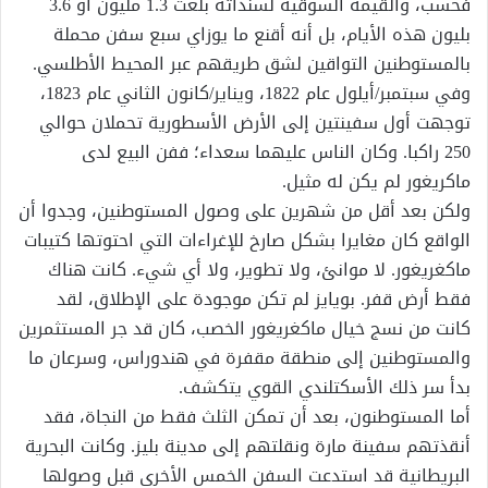
فحسب، والقيمة السوقية لسنداته بلغت 1.3 مليون أو 3.6
بليون هذه الأيام، بل أنه أقنع ما يوزاي سبع سفن محملة
بالمستوطنين التواقين لشق طريقهم عبر المحيط الأطلسي.
وفي سبتمبر/أيلول عام 1822، ويناير/كانون الثاني عام 1823،
توجهت أول سفينتين إلى الأرض الأسطورية تحملان حوالي
250 راكبا. وكان الناس عليهما سعداء؛ ففن البيع لدى
ماكريغور لم يكن له مثيل.
ولكن بعد أقل من شهرين على وصول المستوطنين، وجدوا أن
الواقع كان مغايرا بشكل صارخ للإغراءات التي احتوتها كتيبات
ماكغريغور. لا موانئ، ولا تطوير، ولا أي شيء. كانت هناك
فقط أرض قفر. بويايز لم تكن موجودة على الإطلاق، لقد
كانت من نسج خيال ماكغريغور الخصب، كان قد جر المستثمرين
والمستوطنين إلى منطقة مقفرة في هندوراس، وسرعان ما
بدأ سر ذلك الأسكتلندي القوي يتكشف.
أما المستوطنون، بعد أن تمكن الثلث فقط من النجاة، فقد
أنقذتهم سفينة مارة ونقلتهم إلى مدينة بليز. وكانت البحرية
البريطانية قد استدعت السفن الخمس الأخرى قبل وصولها