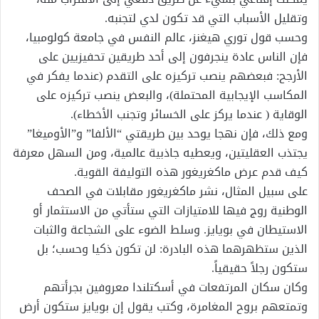
وتقليل الأسباب التي قد تكون لدي لتجنبه.
وحسب قول توري هيغنز، عالم النفس في جامعة كولومبيا،
فإن الناس عادة ينجرفون إلى أحد طريقين تحفيزيين على
الأرجح: فبعضهم ينصب تركيزه على التقدم (عندما يفكر في
المكاسب الإيجابية المحتملة)، والبعض ينصب تركيزه على
الوقاية ( عندما يركز على الخسائر وتجنب الأخطاء).
ومع ذلك، فإن نهجا يوحد بين طريقتي “الألفا” و”الأوميغا”
يجتذب العقليتين، ويعطيه جاذبية عالمية، ومن السهل معرفة
كيف قدم عرض ماكغريغور هذه التوليفة القوية.
على سبيل المثال، نشر ماكغريغور مقابلات في الصحف
الوطنية روج فيها للامتيازات التي ستأتي من الاستثمار أو
الاستيطان في بويايز. وسلط الضوء على الشجاعة والثبات
الذين ستظهرهما هذه البادرة: لن تكون ذكيا وحسب؛ بل
ستكون رجلاً حقيقياً.
وكان سكان المرتفعات في أسكتلندا معروفين بجرأتهم
وتمتعهم بروح المغامرة، وكتب يقول إن بويايز ستكون أرض