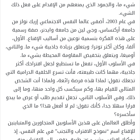
شيء ما، والجمود الذي يمنعهم من الإقدام على فعل ذلك
الشيء.
في عام 2003، أضفى عالما النفس الاجتماعي إريك نولز من
جامعة أركنساس، وجي لين من جامعة وايدنر، صفة رسمية
على هذه الفكرة بتسمية نوعين من أساليب الإقناع. الأول،
ألفا، وكان أكثر توترا: ويتعلق بزيادة جاذبية شيء ما. والثاني،
أوميغا، ويتعلق بتخفيض المقاومة المحيطة بشيء ما.
في الأسلوب الأول، تفعل ما تستطيع لجعل اقتراحك أكثر
جاذبية، مهما كانت طبيعته، فأنت تسرع الخلفية الدرامية التي
تجعلك تقول: لماذا هذه فرصة رائعة، ولماذا أنت الشخص
المثالي للقيام بها، وكم سيكسب كل واحد منها، وما إلى
ذلك. وفي الأسلوب الثاني، تجعل تقديم طلب أو عرض ما يبدو
قرارا سهلا جدا، كأنك تقول: لم لا أفعل هذا؟ ما الذي
سأخسره؟
وأطلق العالمان على هذين الأسلوبين المتجاورين والمتباينين
للإقناع اسم “نموذج الاقتراب والتجنب” في علم النفس، إذ
يمكنك إقناعي بشيء عن طريق دفعي إلى الاقتراب منه،