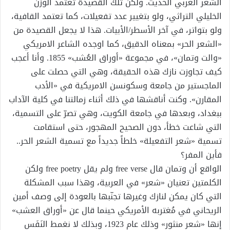
الشعر العربي الحديث. ولكن تلك القصيدة تعتمد الوزن
الخليلي التراثي، ولو بتغيير عدد تفعيلات، كما تعتمد القافية،
ولو بتواتر، في آخر الأسطر/الأبيات. هذا لا يجعل القصيدة من
«الشعر الحر» بمعناه الدقيق، كما اوجده الشاعر الامريكي
«والت وتمان»، في مجموعة «أوراق العُشب» 1855. وأنا أعجب
كيف تجاوزت نازك هذه الحقيقة، وهي التي حصلت على
الماجستير من جامعة وسكونسن الامريكية في «الأدب
المقارن». وكنت أناقشها في ذلك أثناء زمالتنا في كلية الآداب
ببغداد، وبعدها في جامعة الكويت، وهي تصرّ على التسمية،
التي شاعت خطأ، دون الصحيح المهجور، حتى استقامت
تسمية «شعر التفعيلة» خلطاً جديداً مع تسمية الشعر الحر..
فأين المفر؟
الواقع أن وتمان قال free verse ولم يقل free poetry ولكن
الكلمتين تعنيان «شعر» في العربية، وهذا سبب المشكلة
التي كان يمكن لنازك وغيرها تجنّبها بالعودة إلى وصف أمين
الريحاني في مُغتربه الأمريكي حينما قال عن «أوراق العشب»
إنها «شعر منثور» وذلك عام 1923، وبذلك لا نغمط النَفَس