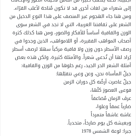
إلى شعراء من لغات أخرى قد لا تكون مُتاحة لأغلب القرّاء.
ومن هنا جاء الهجوم غير المنصف على هذا النوع الدخيل من
الشعر على ثقافتنا العربية، التي لا تجد في الشعر سوى
الوزن والقافية أساساً للأفكار والصور، ومن هنا كذلك كثرة
أصحاب المواهب الفقيرة، أو اللامواهب، الذين وجدوا في
رصف الأسطر دون وزن ولا قافية مركباً سهلا لرصف أسطر
يُراد لها أن تُدعى شعراً. والأمثلة كثيرة. ولكن هذه بعض
أمثلة الشعر الحر الجيد، رغم خلوها من الوزن والقافية:
جيلُ المأساة نحن، وعن وعي نتقبّلها:
جيلٌ عاصرت أرضُه كل دوراتِ الزمن
فوعى العصورَ كلّها،
عرفَ الزمان مُضاعفاً
ضارباً عمقاً وعلوا،
عاشه عاشقاً متمرداً
ويعيشه كل يوم صارخاً، متحدياً.
جبرا: لوعة الشمس 1978