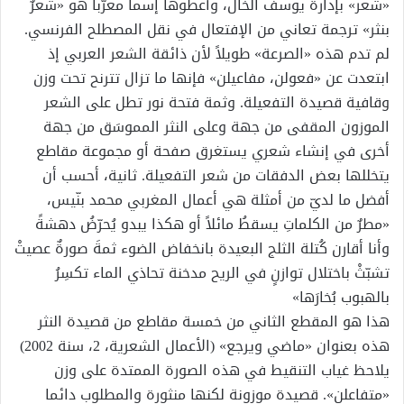
«شعر» بإدارة يوسف الخال، وأعطوها إسماً معرّبا هو «شعرٌ
بنثر» ترجمة تعاني من الإفتعال في نقل المصطلح الفرنسي.
لم تدم هذه «الصرعة» طويلاً لأن ذائقة الشعر العربي إذ
ابتعدت عن «فعولن، مفاعيلن» فإنها ما تزال تترنح تحت وزن
وقافية قصيدة التفعيلة. وثمة فتحة نور تطل على الشعر
الموزون المقفى من جهة وعلى النثر المموسَق من جهة
أخرى في إنشاء شعري يستغرق صفحة أو مجموعة مقاطع
يتخللها بعض الدفقات من شعر التفعيلة. ثانية، أحسب أن
أفضل ما لديّ من أمثلة هي أعمال المغربي محمد بنّيس،
«مطرٌ من الكلماتِ يسقطُ مائلاً أو هكذا يبدو يُحرّضُ دهشةً
وأنا أقارن كُتلة الثلج البعيدة بانخفاض الضوء ثمةَ صورةٌ عصيتْ
تشبّثْ باختلال توازنٍ في الريح مدخنة تحاذي الماء تكسِرُ
بالهبوب بُخارَها»
هذا هو المقطع الثاني من خمسة مقاطع من قصيدة النثر
هذه بعنوان «ماضي ويرجع» (الأعمال الشعرية، 2، سنة 2002)
يلاحظ غياب التنقيط في هذه الصورة الممتدة على وزن
«متفاعلن». قصيدة موزونة لكنها منثورة والمطلوب دائما