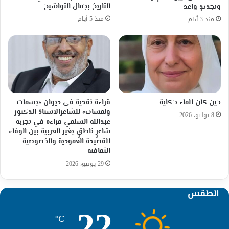
التاريخ بجمال التواشيح
وتجديدٍ واعد
منذ 5 أيام
منذ 3 أيام
حين كان للماء حكاية
قراءة نقدية في ديوان «بسمات
ولمسات» للشاعرالاستاذ الدكتور
8 يوليو، 2026
عبدالله السلمي قراءة في تجربة
شاعرٍ ناطقٍ بغير العربية بين الوفاء
للقصيدة العمودية والخصوصية
الثقافية
29 يونيو، 2026
الطقس
22
℃