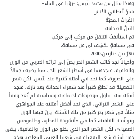
وهذا مثال من محمد بنّيس: «رؤيا في الماء»
سَبوُ أعطاني الأنسَ
الفُراتُ المحبّةَ
النّيلُ الصداقة
ثم استأنفتُ التنقلَ من مركبٍ إلى مركب
في مسافةٍ تكشِف لي عن مسافة.
نهرٌ بين جنازتين،2000
وأحياناً نجد كاتب الشعر الحر يحنّ إلى تراثه العربي من الوزن
والقافية، فتجدهما في أسطر الشعر الحر، مما يضيف جمالاً
على الصورة، كما نجد في أمثلة كثيرة عند بنّيس. لكن شعر
التفعيلة قد تطوّر كثيراً عند شعراء الحداثة بعد نازك، فنجد
أمثلة منه تتناول موضوعات اجتماعية وسياسية لم تُعد وقفاً
على الشعر التراثي، الذي نجد أفضل أمثلته عند الجواهري
مثلاً. في شعر بدر كثير من تلك الأمثلة، يرنّ فيها الوزن
وتوشّحه القافية، كما في «أنشودة المطر»، و»المومس
العمياء»، لكن الشعر الحر الذي يخلو من الوزن والقافية، يبقى
دون أمثلة شعر التفعيلة في شعرنا العربي المعاصر. هذه