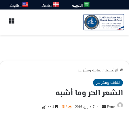
العربية
Danish
English
القائ
الرئيسية
/
ثقافه وفكر حر
ثقافه وفكر حر
الشعر الحر وما أشبه
أرسل
Fatma
7 فبراير، 2016
518
4 دقائق
بريدا
إلكترونيا