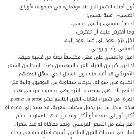
أول أمثلة الشعر الحر عند «وتمان» في مجموعة «أوراق
العشب»: أغنية نفسي:
أحتفلُ بنفسي، وأغني نفسي،
وما أفترض عليكَ أن تفترض،
لكل ذرّةٍ تعود إليّ كما تعود إليك.
أتمشى وأدعو روحي
أميل وأتمشى على مهل مكتشفاً نبعةً من عُشبة صيف..
لا أدري كم من القرّاء العرب المهتمين بهذا النمط من الشعر
الأمريكي قد أفاد منه دون الشكل الذي سهّل لبعضهم
الكتابة على منواله، بدرجات متفاوتة من التوفيق. وابنة عمّ
الشعر الحرّ هي «قصيدة النثر» وهي مستورد فرنسي هذه
المرة، من شعراء نهايات القرن التاسع عشر poème en prose.
هذه أسطر من نثر يحمل شحنات شعرية، قد تمتد إلى فقرة أو
أكثر، أو إلى صفحة أو أكثر. وقد برع فيها المغاربة، بحكم
اقترابهم من الشعر الفرنسي، ونجد محاكاة له عند شعراء
لبنان في ستينات القرن الماضي، نُشرت أمثلة منه في مجلة