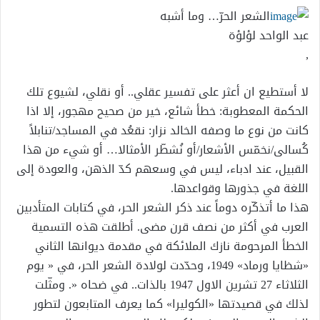
الشعر الحرّ… وما أشبه
عبد الواحد لؤلؤة
,
لا أستطيع ان أعثر على تفسير عقلي.. أو نقلي، لشيوع تلك
الحكمة المعطوبة: خطأ شائع، خير من صحيح مهجور، إلا اذا
كانت من نوع ما وصفه الخالد نزار: نقعُد في المساجد/تنابلاً
كُسالى/نخمّس الأشعار/أو نُشطّر الأمثالا… أو شيء من هذا
القبيل، عند ادباء، ليس في وسعهم كدّ الذهن، والعودة إلى
اللغة في جذورها وقواعدها.
هذا ما أتذكّره دوماً عند ذكر الشعر الحر، في كتابات المتأدبين
العرب في أكثر من نصف قرن مضى. أطلقت هذه التسمية
الخطأ المرحومة نازك الملائكة في مقدمة ديوانها الثاني
«شظايا ورماد» 1949، وحدّدت لولادة الشعر الحر، في « يوم
الثلاثاء 27 تشرين الاول 1947 بالذات.. في ضحاه «. ومثّلت
لذلك في قصيدتها «الكوليرا» كما يعرف المتابعون لتطور