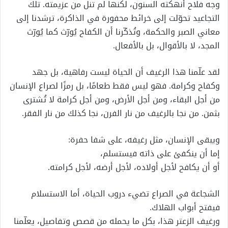
وجه فلاح أنهكته السنون، لكنها لم تنل من عزيمته. تلك
التجاعيد تحوّلت إلى خرائط محفورة في الذاكرة، ترشدنا إلى
معاني الصبر والحكمة، وتُذكّرنا أن الكفاح يُورّث كما يُورّث
المجد، لا بالأقوال، بل بالأفعال.
لقد علّمنا هذا الرغيف أن الحياة ليست رفاهية، بل جهد
وكفاح وكرامة. فهو ليس فقط طعامًا، بل رمزًا لصراع الإنسان
من أجل البقاء، ومن أجل الأرض، ومن أجل كرامة لا تُشترى
بثمن. من نجا بالرغيف من نار الفرن، نجا كذلك من نار الفقر.
ويبقى الإنسان، مثل رغيفه، على شفا حفرة:
إما أن ينكفئ على ذاته فيستسلم،
أو أن يكافح لأجل أولاده، لأجل أرضه، لأجل كرامته.
الشجاعة في الصراع تضيء دروب الحياة، أما الاستسلام
فيفتح أبواب الهلاك.
ورغيف الزعتر هذا، بكل ما يحمله من قصص وتفاصيل، يعلّمنا