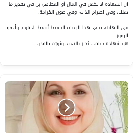
أن السعادة لا تكمن في المال أو المظاهر، بل في تقدير ما
نملك، وفي احترام الذات، وفي صون الكرامة.
في النهاية، يبقى هذا الرغيف البسيط أبسط الحقوق وأعمق
الرموز.
هو شهادة حياة… تُخبز بالتعب، وتُورّث بالفخر.
مقارنة
بين
العربية
الفصحى
واللاتينية:
مسارات
الهيمنة
والاندثار