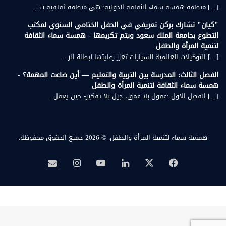
[…] منظمة همسة سماء الثقافة الدولية: هي منظمة ثقافية ت...
"كيان" تشارك بركن تعريفي في الحفل الختامي السنوي لمكتب
التطوع بجامعة الملك سعود ويتم تكريمها - همسة سماء الثقافة
لتنمية المرأة والطفل
[…] التوكيلات العالمية للسيارات تعزز رعايتها لبطلة الر...
الفصل الثالث: المدرسة بين التربية والتعليم — أين ضاعت المهمة؟ -
همسة سماء الثقافة لتنمية المرأة والطفل
[…] الفصل الاول :عقول بلا عمق، جيل بلا تفكير- حين يغفل...
همسة سماء لتنمية المرأة والطفل.
© 2026 جميع الحقوق محفوظة.
‫X
فيسبوك
لينكدإن
‫YouTube
انستقرام
بريد
همسة