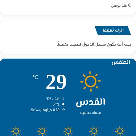
منذ يومين
اترك تعليقاً
يجب أنت تكون
مسجل الدخول
لتضيف تعليقاً.
الطقس
29
℃
القدس
32º - 24º
54%
0.89 كيلومتر/ساعة
سماء صافية