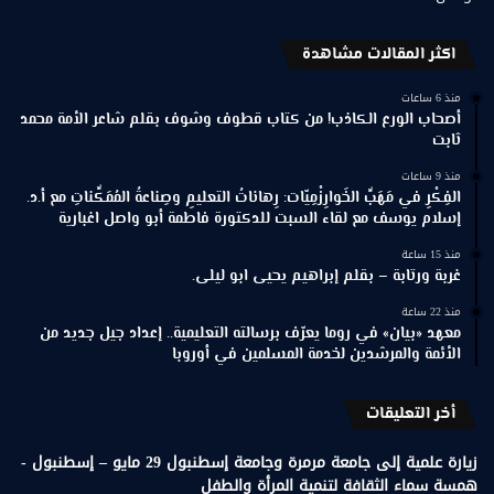
اكثر المقالات مشاهدة
منذ 6 ساعات
أصحاب الورع الكاذب! من كتاب قطوف وشوف بقلم شاعر الأمة محمد
ثابت
منذ 9 ساعات
الفِكْرِ في مَهَبِّ الخَوارِزْمِيّات: رِهاناتُ التعليمِ وصِناعةُ المُمَكِّناتِ مع أ.د.
إسلام يوسف مع لقاء السبت للدكتورة فاطمة أبو واصل اغبارية
منذ 15 ساعة
غربة ورتابة – بقلم إبراهيم يحيى ابو ليلى.
منذ 22 ساعة
معهد «بيان» في روما يعرّف برسالته التعليمية.. إعداد جيل جديد من
الأئمة والمرشدين لخدمة المسلمين في أوروبا
أخر التعليقات
زيارة علمية إلى جامعة مرمرة وجامعة إسطنبول 29 مايو – إسطنبول -
همسة سماء الثقافة لتنمية المرأة والطفل