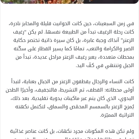
في زمن السبعينات، حين كانت الحوانيت قليلة والمخابز نادرة،
كانت رحلة الرغيف تبدأ من الطبيعة نفسها. لم يكن “رغيف
الزعتر” آنذاك وجبة عابرة، بل كان سيرة ذاتية تختصر حكاية
الصبر والكرامة والتعب. تمامًا كما يسير القطار على سكّته
بمحطات متعددة، يعبر رغيف الزعتر مراحل عديدة، تبدأ من
الجبل وتنتهي في كفّ اليد.
كانت النساء والرجال يقطفون الزعتر من الجبال بعناية، لتبدأ
أولى محطاته: القطف، ثم التشريط، فالتجفيف، وأخيرًا الطحن
اليدوي، الذي كان يتم عبر ماكينات يدوية تقليدية. بعد ذلك،
يُمزج الزعتر بالسمسم المحمّص والسماق، لتكتمل نكهته
التراثية المميّزة.
ولم تكن هذه المكونات مجرد نكهات، بل كانت عناصر غذائية