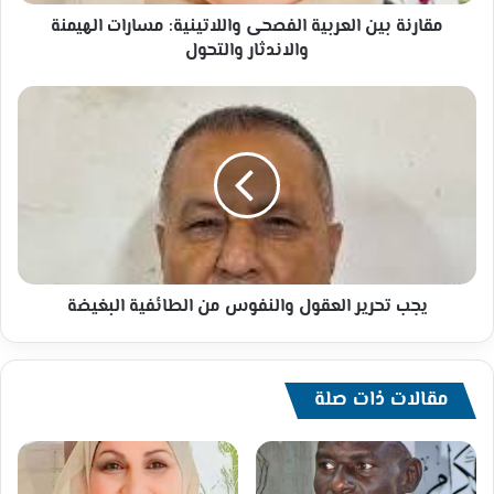
والتحول
مقارنة بين العربية الفصحى واللاتينية: مسارات الهيمنة
والاندثار والتحول
يجب
تحرير
العقول
والنفوس
من
الطائفية
البغيضة
يجب تحرير العقول والنفوس من الطائفية البغيضة
مقالات ذات صلة