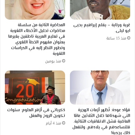
غربة ورتابة – بقلم إبراهيم يحيى
المحاضرة الثانية من سلسلة
ابو ليلى.
محاضرات تحليل الأخطاء اللغوية
في تعليم العربية ناطقين بغيرها
منذ 15 ساعة
بعنوان مفهوم الخطأ اللغوي
وتطور النظر إليه في الدراسات
اللغوية
منذ يومين
فؤاد عودة: تُظهر أزمات الهجرة
ذكرياتي في أزهر العلوم: سنوات
التي شهدناها خلال الثلاثين عامًا
تكوين الروح والعقل
الماضية فشل الاتفاقيات الثنائية.
منذ 4 أيام
فلنساعدهم في بلادهم، ولنفعل
ذلك بجدية!