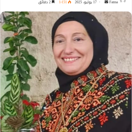
أرسل
Fatma
17 يوليو، 2025
1٬151
2 دقائق
بريدا
إلكترونيا