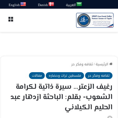
العربية
Danish
English
القائ
الرئيسية
/
ثقافه وفكر حر
ثقافه وفكر حر
فلسطين تراث وحضاره
مقالات
رغيف الزعتر… سيرة ذاتية لكرامة
الشعوب- بقلم: الباحثة ازدهار عبد
الحليم الكيلاني