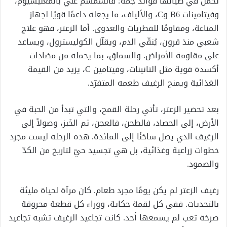
تحمل في طيّاتها فوائد جمّة؛ فالسمسم غني بالمغنيسيوم،
وفيتامينات B6 وC، والألياف، ما يجعله داعمًا قويًا لجهاز
المناعة، ومقاومًا للفطريات والعدوى. أما الزعتر، فهو علاج
شعبي منذ قرون، يُنقّي الدم، ويقلّل الكوليسترول، ويساعد
على مقاومة الأمراض. والسماق، بما يحمله من مضادات
أكسدة قوية مثل التانينات، وفيتامين C، يزيد من القيمة
الغذائية ويمنح الرغيف طعمه المتفرّد.
بعد تحضير الزعتر، تأتي رحلة القمح، والتي تبدأ من الحبة في
الأرض، إلى الحصاد، فالطحن، فالعجن، ثم الخَبز، وصولاً إلى
الرغيف الذي يصل ساخنًا إلى المائدة. هذه الرحلة ليست مجرد
خطوات زراعية وغذائية، بل هي تجسيد حيّ لتاريخ من الكدّ
والصمود.
رغيف الزعتر لم يكن يومًا مجرد طعام. كان مرآة لحياة مليئة
بالتحديات. ففي كل لقمة حكاية، ووراء كل قطعة محروقة
صرخة تعب لم يسمعها أحد. كانت تجاعيد الرغيف تشبه تجاعيد