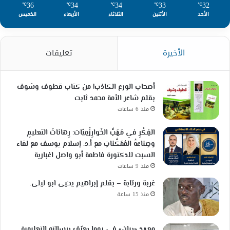
36
34
34
33
32
℃
℃
℃
℃
℃
الأحد
الأثنين
الثلاثاء
الأربعاء
الخميس
الأخيرة
تعليقات
أصحاب الورع الكاذب! من كتاب قطوف وشوف
بقلم شاعر الأمة محمد ثابت
منذ 6 ساعات
الفِكْرِ في مَهَبِّ الخَوارِزْمِيّات: رِهاناتُ التعليمِ
وصِناعةُ المُمَكِّناتِ مع أ.د. إسلام يوسف مع لقاء
السبت للدكتورة فاطمة أبو واصل اغبارية
منذ 9 ساعات
غربة ورتابة – بقلم إبراهيم يحيى ابو ليلى.
منذ 15 ساعة
معهد «بيان» في روما يعرّف برسالته التعليمية..