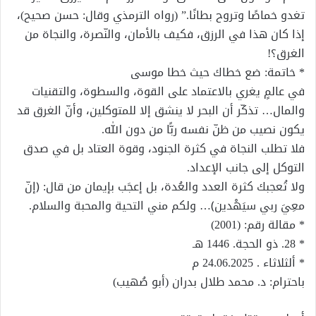
تغدو خماصًا وتروح بطانًا.” (رواه الترمذي وقال: حسن صحيح)،
إذا كان هذا في الرزق، فكيف بالأمان، والنّصرة، والنجاة من
الغرق؟!
* خاتمة: ضع خطاك حيث خطا موسى
في عالمٍ يغري بالاعتماد على القوة، والسطوة، والتقنيات
والمال… تذكّر أن البحر لا ينشق إلا للمتوكلين، وأنّ الغرق قد
يكون نصيب من ظنّ نفسه ربًّا من دون الله.
فلا تطلب النجاة في كثرة الجنود، وقوة العتاد بل في صدق
التوكل إلى جانب الإعداد.
ولا تُعجبك كثرة العدد والعُدة، بل إعجَب بإيمان من قال: ﴿إنّ
معِيَ ربي سيَهْدين﴾… ولكم مني التحية والمحبة والسلام.
* مقالة رقم: (2001)
* 28. ذو الحجة. 1446 هـ
* ألثلاثاء . 24.06.2025 م
باحترام: د. محمد طلال بدران (أبو صُهيب)