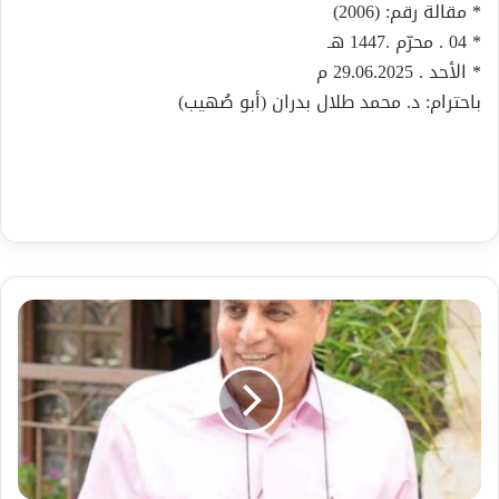
* مقالة رقم: (2006)
* 04 . محرّم .1447 هـ
* الأحد . 29.06.2025 م
باحترام: د. محمد طلال بدران (أبو صُهيب)
توصيات
للمقبلين
على
الزواج
بقلم:
د.
غزال
أبو
ريا