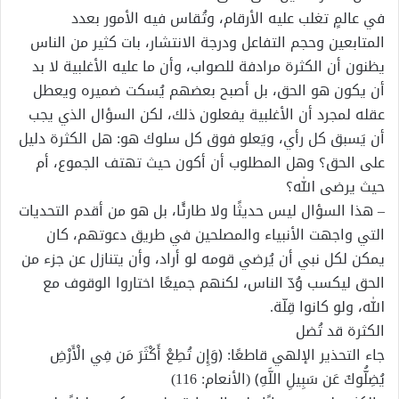
في عالمٍ تغلب عليه الأرقام، وتُقاس فيه الأمور بعدد
المتابعين وحجم التفاعل ودرجة الانتشار، بات كثير من الناس
يظنون أن الكثرة مرادفة للصواب، وأن ما عليه الأغلبية لا بد
أن يكون هو الحق، بل أصبح بعضهم يُسكت ضميره ويعطل
عقله لمجرد أن الأغلبية يفعلون ذلك، لكن السؤال الذي يجب
أن يَسبق كل رأي، ويَعلو فوق كل سلوك هو: هل الكثرة دليل
على الحق؟ وهل المطلوب أن أكون حيث تهتف الجموع، أم
حيث يرضى الله؟
– هذا السؤال ليس حديثًا ولا طارئًا، بل هو من أقدم التحديات
التي واجهت الأنبياء والمصلحين في طريق دعوتهم، كان
يمكن لكل نبي أن يُرضي قومه لو أراد، وأن يتنازل عن جزء من
الحق ليكسب وُدّ الناس، لكنهم جميعًا اختاروا الوقوف مع
الله، ولو كانوا قِلّة.
الكثرة قد تُضل
جاء التحذير الإلهي قاطعًا: ﴿وَإِن تُطِعْ أَكْثَرَ مَن فِي الْأَرْضِ
يُضِلُّوكَ عَن سَبِيلِ اللَّهِ﴾ (الأنعام: 116)