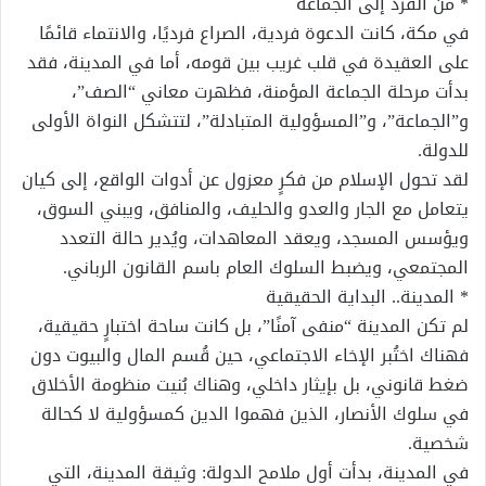
* من الفرد إلى الجماعة
في مكة، كانت الدعوة فردية، الصراع فرديًا، والانتماء قائمًا
على العقيدة في قلب غريب بين قومه، أما في المدينة، فقد
بدأت مرحلة الجماعة المؤمنة، فظهرت معاني “الصف”،
و”الجماعة”، و”المسؤولية المتبادلة”، لتتشكل النواة الأولى
للدولة.
لقد تحول الإسلام من فكرٍ معزول عن أدوات الواقع، إلى كيان
يتعامل مع الجار والعدو والحليف، والمنافق، ويبني السوق،
ويؤسس المسجد، ويعقد المعاهدات، ويُدير حالة التعدد
المجتمعي، ويضبط السلوك العام باسم القانون الرباني.
* المدينة.. البداية الحقيقية
لم تكن المدينة “منفى آمنًا”، بل كانت ساحة اختبارٍ حقيقية،
فهناك اختُبر الإخاء الاجتماعي، حين قُسم المال والبيوت دون
ضغط قانوني، بل بإيثار داخلي، وهناك بُنيت منظومة الأخلاق
في سلوك الأنصار، الذين فهموا الدين كمسؤولية لا كحالة
شخصية.
في المدينة، بدأت أول ملامح الدولة: وثيقة المدينة، التي