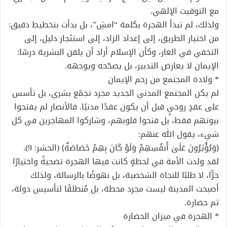
مع التوقيت الإلهي.
ولذلك، لم تبدأ الهجرة بكلمة “امشِ”، بل بدأت بتخطيط دقيق:
من اختيار الطريق، إلى إعداد الزاد، إلى استئجار دليل، إلى
التخفي في الغار، وكأن الإسلام أراد أن يلقن البشرية درسًا:
الإيمان لا يعارض التدبير، بل يصحّحه ويوجهه.
* ولادة المجتمع من رحم الإيمان
لم يكن المجتمع المدني الجديد مجرد تجمّع بشري، بل تأسس
على عقدٍ روحيٍ قبل أن يكون عقدًا مدنيًا. فالأنصار لم يفتحوا
بيوتهم فقط، بل فتحوا قلوبهم، وشاركوا المهاجرين في كل
شيء، يقول الله عنهم:
﴿وَيُؤْثِرُونَ عَلَىٰ أَنفُسِهِمْ وَلَوْ كَانَ بِهِمْ خَصَاصَةٌ﴾ (الحشر: 9).
لقد ولدت الأمة في لحظةٍ كانت فيها الهجرة تضحيةً واختيارًا
حرًّا، لا طلبًا للنجاة الشخصية، بل نهوضًا بالرسالة، ولذلك
أصبحت المدينة ليست مجرد محطة، بل مُنطلقًا لتأسيس دولة،
ثم حضارة.
* الهجرة في ميزان الحضارة