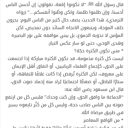
قال رسول الله ﷺ: “لا تكونوا إمّعة، تقولون: إن أحسن الناس
أحسنا، وإن ظلموا ظلمنا، ولكن وطّنوا أنفسكم…” (رواه
الترمذي)، هذا الحديث يصف حال كثير من الناس اليوم: يجرون
خلف الموجة، ويتبعون الاتجاه السائد دون تمحيص، لكن
المؤمن لا تذوبه الجموع، بل يبني مواقفه على نور البصيرة
وهدى الوحي، حتى لو سار عكس التيار.
* متى تكون الكثرة حجّة؟
ليست كل كثرة مذمومة، قد تكون الكثرة مباركة إذا اجتمعت
على الحق، كإجماع العلماء الربانيين، أو اتفاق أهل الإيمان
على معروف، لكن الكثرة تُرفض إذا كانت غلافًا للتفاهة، أو
ستارًا للباطل، أو ضغطًا اجتماعيًا يُراد منه إخماد صوت الحق،
قال ابن مسعود رضي الله عنه:
“الجماعة ما وافق الحق، وإن كنت وحدك” فليس كل من ارتفع
صوته بين الناس صاحب حجة، وليس كل من كثُر تابِعوه يسير
في طريق مرضاة الله.
* من الواقع المعاصر
كم من فكرة شاذة أصبحت “رأيًا عامًا” فقط لأنها تكررت على