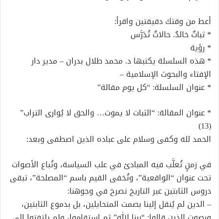
أعط من وقتك دقيقتين واقرأ:
* ثباتٌ خالدٌ. حالاتٌ تُدَرَّس
* رؤية
* هذه السلسلة يكتبها د. محمد طلال بدران – مدير دار
الإفتاء والبحوث الإسلامية –
* عنوان السلسلة: “كل يوم مقالة”
* عنوان المقالة: “الثبات لا يموت… والحق لا يُوارى التراب”
(13)
الحمد لله وكفى وسلام على عباده الذين اصطفى وبعد:
في زمنٍ تُعلَّب فيه المبادئ في علب السياسة، وتُباع الأصوات
تحت عنوان “الواقعية”، وتُخفى القيم باسم “المصلحة”، تبقى
دروس الثابتين عبر التاريخ تصرخ في وجوهنا:
– الدين لم يُنقل إلينا بصمت المتحايلين، بل بدموع الثابتين،
وبصوت الذين قالوا: “ربنا الله” ثم استقاموا، ولم يلتفتوا إلى