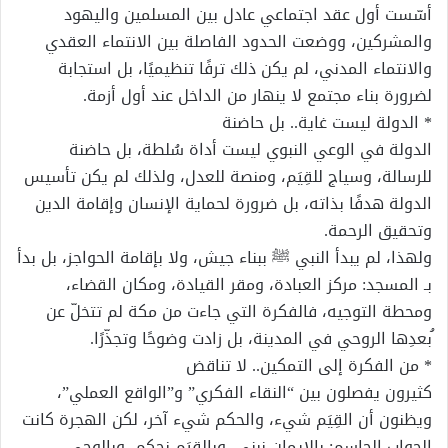
أسّست أول عقد اجتماعي عادل بين المسلمين واليهود
والمشركين، ووضعت الحدود الفاصلة بين الانتماء العقدي
والانتماء المدني، لم يكن ذلك ترفًا تنظيميًا، بل استجابة
لضرورة بناء مجتمع لا ينهار من الداخل عند أول أزمة.
* الدولة ليست غاية.. بل حاضنة
الدولة في الوعي النبوي ليست أداة سُلطة، بل حاضنة
للرسالة، وسياج للقِيَم، ومنصة للعدل، ولذلك لم يكن تأسيس
الدولة هدفًا بذاته، بل ضرورة لحماية الإنسان وإقامة الدين
وتحقيق الرحمة.
ولهذا، لم يبدأ النبي ﷺ ببناء جيش، ولا بإقامة الحواجز، بل بدأ
بـ المسجد: مركز العبادة، ومقر القيادة، ومكان القضاء،
ومحطة التوجيه، فالفكرة التي جاءت من مكة لم تتخلّ عن
ُبعدِها الروحي في المدينة، بل زادت وضوحًا وتجذّرًا.
* من الفكرة إلى التمكين.. لا تناقض
كثيرون يفصلون بين “النقاء الفكري” و”الواقع العملي”،
ويظنون أن القِيَم شيء، والحكم شيء آخر، لكن الهجرة كانت
الجواب الحاسم: بالإيمان نبني، وبالقِيَم نحكم، وبالوحي