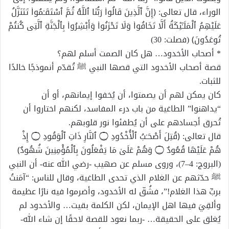
الوراء، قال تعالى: ﴿إِنَّ ٱلَّذِينَ قَالُوا۟ رَبُّنَا ٱللَّهُ ثُمَّ ٱسْتَقَـٰمُوا۟ تَتَنَزَّلُ
عَلَيْهِمُ ٱلْمَلَـٰٓئِكَةُ أَلَّا تَخَافُوا۟ وَلَا تَحْزَنُوا۟ وَأَبْشِرُوا۟ بِٱلْجَنَّةِ ٱلَّتِى كُنتُمْ
تُوعَدُونَ﴾ (فصلت: 30)
* أصحاب الأخدود… هل كان الصمت أسلم لهم؟
قصة أصحاب الأخدود التي قصها النبي ﷺ تُقدّم أنموذجًا خالدًا
للثبات.
كان يمكن لهم أن يصمتوا، أن يُخفوا إيمانهم، أو أن
“يداهنوا” الطاغية من باب درء المفاسد، لكنهم اختاروا أن
تُحرق أجسادهم على أن يُطفئوا نور قلوبهم.
قال تعالى: ﴿قُتِلَ أَصْحَـٰبُ ٱلْأُخْدُودِ ۝ ٱلنَّارِ ذَاتِ ٱلْوَقُودِ ۝ إِذْ
هُمْ عَلَيْهَا قُعُودٌ ۝ وَهُمْ عَلَىٰ مَا يَفْعَلُونَ بِٱلْمُؤْمِنِينَ شُهُودٌ﴾
(البروج: 4–7)، وروى مسلم عن صهيب -رضي الله عنه- أن النبي
ﷺ حدّثهم عن الغلام الذي تحدى الطاغية، وقال للناس: “آمَنتُ
بربِّ هذا الغلام!”، فشُقّ له الأخدود، وأضرموا فيه نارًا عظيمة
وألقِيَ فيها اهل الإيمان، لكن الكلمة بقيت… والأخدود لم
يُغلق على الحقيقة… -ربما نعود للقصة لاحقًا إن شاء الله-