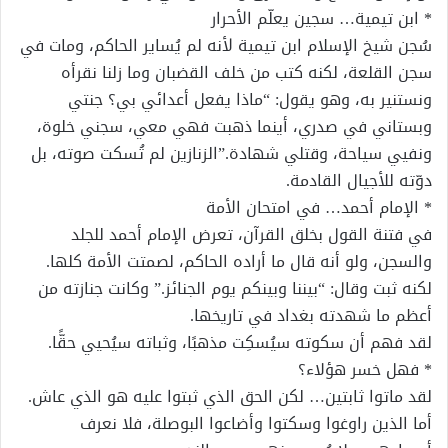
* ابن تيمية… سجين يعلّم الأحرار
سُجن شيخ الإسلام ابن تيمية لأنه لم يُساير الحاكم، ومات في
سجن القلعة، لكنه كتب من خلف القضبان وما زلنا نقرأه
ونستنير به، وهو يقول: “ماذا يفعل أعدائي بي؟ جنتي
وبستاني في صدري، أينما ذهبت فهي معي، سجني خلوة،
ونفيي سياحة، وقتلي شهادة.”الزنازين لم تُسكت صوته، بل
دوّته للأجيال القادمة.
* الإمام أحمد… في امتحان الأمة
في فتنة القول بخلق القرآن، تعرض الإمام أحمد للجلد
والسجن، ولو أنه قال ما أراده الحاكم، لصمتت الأمة كلها.
لكنه ثبت وقال: “بيننا وبينكم يوم الجنائز.” وكانت جنازته من
أعظم ما شهدته بغداد في تاريخها.
لقد فهم أن سكوته سيُسكِت مذهبًا، وثباته سيُحيي حقًّا.
* فهل خسر هؤلاء؟
لقد ماتوا ثابتين… لكن الحق الذي ثبتوا عليه هو الذي عاش.
أما الذين راوغوا وسكتوا وأضاعوا البوصلة، فلا نعرف