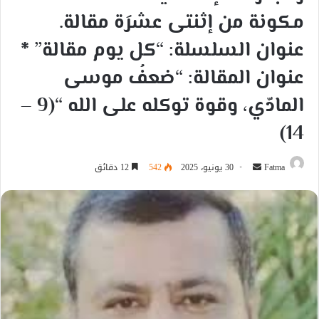
مكونة من إثنتى عشرَة مقالة.
عنوان السلسلة: “كل يوم مقالة” *
عنوان المقالة: “ضعفُ موسى
المادّي، وقوة توكله على الله “(9 –
14)
أرسل
Fatma
30 يونيو، 2025
542
12 دقائق
بريدا
إلكترونيا