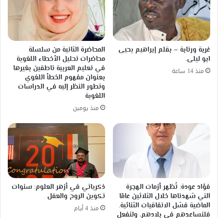
غربة ورتابة – بقلم إبراهيم يحيى
المحاضرة الثانية من سلسلة
ابو ليلى.
محاضرات تحليل الأخطاء اللغوية
في تعليم العربية ناطقين بغيرها
منذ 14 ساعة
بعنوان مفهوم الخطأ اللغوي
وتطور النظر إليه في الدراسات
اللغوية
منذ يومين
فؤاد عودة: تُظهر أزمات الهجرة
ذكرياتي في أزهر العلوم: سنوات
التي شهدناها خلال الثلاثين عامًا
تكوين الروح والعقل
الماضية فشل الاتفاقيات الثنائية.
منذ 4 أيام
فلنساعدهم في بلادهم، ولنفعل