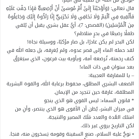
قال تعالى: ﴿وَأَوْحَيْنَآ إِلَىٰٓ أُمِّ مُوسَىٰٓ أَنْ أَرْضِعِيهِۖ فَإِذَا خِفْتِ عَلَيْهِ
فَأَلْقِيهِ فِي ٱلْيَمِّ وَلَا تَخَافِي وَلَا تَحْزَنِيٓۖ إِنَّا رَآدُّوهُ إِلَيْكِ وَجَاعِلُوهُ
مِنَ ٱلْمُرْسَلِينَ﴾ (القصص: 7)، أيُّ عقل بشري يقبل أن يُلقي
طفلًا رضيعًا في بحرٍ متلاطم؟
لكن البحر لم يكن غادرًا، بل صار مرْكبًا، ووسيلة نجاة!
لقد حمله الماء إلى قصر عدوه، ولم يُغرِقه، بل جعله الله في
كنف رحمته، تُرضعه أمه، ويأويه بيت فرعون، الذي سيَغرَقُ
بعد سنواتٍ في ذات الماء!
– يا للمفارقة العجيبة:
الضعف البشري المطلق، محفوظ برعاية الله، والقوة البشرية
المطلقة، غارقة حين تتجرد من الإيمان.
* قانون السماء: ليس القوي هو الذي ينجو
في ميزان البشر، يُظن أن الأقوى هو الذي ينتصر، وأنِ من
امتلك العُدة والعدد مَلَكَ المصير والنتيجة.
لكن التاريخ يروي غير ذلك.
• نوحٌ عليه السلام، صنع السفينة وقومه يَسخرون منه، فنجا.