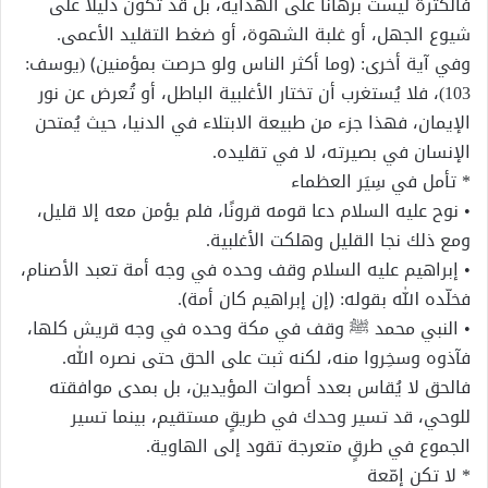
فالكثرة ليست برهانًا على الهداية، بل قد تكون دليلاً على
شيوع الجهل، أو غلبة الشهوة، أو ضغط التقليد الأعمى.
وفي آية أخرى: ﴿وما أكثر الناس ولو حرصت بمؤمنين﴾ (يوسف:
103)، فلا يُستغرب أن تختار الأغلبية الباطل، أو تُعرض عن نور
الإيمان، فهذا جزء من طبيعة الابتلاء في الدنيا، حيث يُمتحن
الإنسان في بصيرته، لا في تقليده.
* تأمل في سِيَر العظماء
• نوح عليه السلام دعا قومه قرونًا، فلم يؤمن معه إلا قليل،
ومع ذلك نجا القليل وهلكت الأغلبية.
• إبراهيم عليه السلام وقف وحده في وجه أمة تعبد الأصنام،
فخلّده الله بقوله: ﴿إن إبراهيم كان أمة﴾.
• النبي محمد ﷺ وقف في مكة وحده في وجه قريش كلها،
فآذوه وسخِروا منه، لكنه ثبت على الحق حتى نصره الله.
فالحق لا يُقاس بعدد أصوات المؤيدين، بل بمدى موافقته
للوحي، قد تسير وحدك في طريقٍ مستقيم، بينما تسير
الجموع في طرقٍ متعرجة تقود إلى الهاوية.
* لا تكن إمّعة