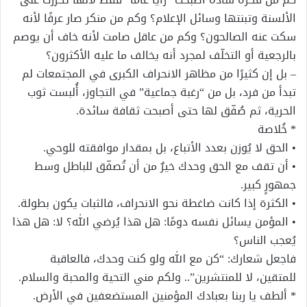
الألسنة وتبنتها وسائل الإعلام؟ وكم من منكر صار عرفًا لأنه
سكت عنه الصالحون؟ وكم من عاقل صامت لأنه خاف أن يوصم
بالرجعية أو التخلّف لمجرد أنه يخالف ما عليه الأكثرون؟
– بل إن كثيرًا من مظاهر الانحراف الكبرى في المجتمعات لم
تبدأ من فرد، بل من “رغبة جماعية” في التجاوز، أُلبست ثوب
الحرية، ثم صُفّق لها حتى أصبحت ثقافة سائدة.
* خُلاصة
• الحق لا يُوزن بعدد الأتباع، بل بمقدار موافقته للوحي.
• أن تقف مع الحق وحدك خيرٌ من أن تُصفّق للباطل وسط
جمهورٍ كبير.
• الكثرة إذا كانت ضاغطة نحو الانحراف، فالثبات يكون بطولة.
• المؤمن يسائل نفسه دومًا: هل هذا يُرضي الله؟ لا: هل هذا
يُعجب الناس؟
فاجعل شعارك: “كن مع الله ولو كنت وحدك، فالعاقبة
للمتقين، لا للمنتشرين”.. ولكم مني التحية والمحبة والسلام.
* ألطف يا ربنا بعبادك المؤمنين المستضعفين في الأرض.