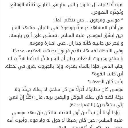
عبرة أخلاقية، بل قانون رباني سارٍ في التاريخ، تُثبتُه الوقائع
وتُجذّره النصوص.
* موسى وفرعون… حين يتكلم الماء
من أكثر المشاهد دراميةً ووضوحًا في القرآن، مشهد البحر
حين انشقّ لموسى -عليه السلام-، فمشى على أرضٍ يابسة،
والبحر من جانبيه كأنّه جداران، حتى اجتازهُ وقومه.
وفي اللحظة نفسها، تقدم فرعون بجيشه العظيم، مدججًا
بالسلاح وجبروت الطغاة، يظن أن البحر سُخِّر له كما سُخِّرت له
رقاب الناس، فإذا بالماء يغدره، وإذا بالجبروت يغرق في لحظة.
أين كانت القوة؟
وأين كان الضعف؟
موسى كان مطاردًا، أعزلًا من كل سلاح، لا يملك جيشًا ولا
دِرعًا، لكنه كان يملك التوكل واليقين بربه، قال: ﴿كَلَّآ إِنَّ مَعِيَ
رَبِّي سَيَهْدِينِ﴾ (الشعراء: 62).
– وإذا أردنا أن نبدأ من أول القصة، فلتكن من مهد موسى
-عليه السلام-، حين كان رضيعًا لا حول له ولا قوة، وأمِرت أمه
-بوحي من الله- أن تُلقيه في اليمّ،