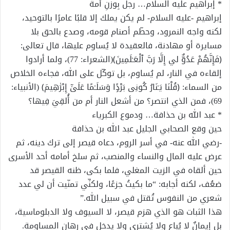
* إبراهيم عليه السلام… رجل بِوزنِ أمة
إبراهيم -عليه السلام- لم يكن يملك إلا قلبًا عامرًا بالتوحيد،
لكنه واجه النمرود، وحطّم أصنام قومه، وصدع بالحق بلا
مسايرة أو مهادنة، فالعقيدة لا يُساوم عليها، قال تعالى:
﴿فَإِنَّهُمْ عَدُوٌّ لي إِلَّا رَبَّ ٱلْعَـٰلَمِينَ﴾(الشعراء: 77)، ولما أرادوا
إلقاءه في النار، لم يُساوم، بل توكّل على الله، فجاءه الخلاص
من السماء: ﴿قُلْنَا يَـٰنَارُ كُونِى بَرْدًۭا وَسَلَـٰمًا عَلَىٰٓ إِبْرَٰهِيمَ﴾ (الأنبياء:
69)، فمن الذي انتصر؟ من أشعل النار أم من أُلقِيَ فِيها؟
* عبد الله بن حذافة… ودموع الكبرياء
حين وقع الصحابي الجليل عبد الله بن حذافة
-رضي الله عنه- في أسر الروم، دعاه قيصر إلى ترك دينه، ثم
عرض عليه المال والنساء والمنصب، ثم سلخ أمامه أحد الأسرى
حين ألقاه في الزيت المغلي، فلما بكى، ظنه القيصر قد
ضعُف، لكنه أجابه: “ما بكيتُ جزعًا، ولكنِّي تمنّيت أن لي عدد
شعري من النفوس تُقتل في سبيل الله.”
هذا الثبات هو الذي هزم قيصر، لا السيوف ولا الدبلوماسية،
بل إيمانٌ لا يُباع ولا يُشترى ولا يدخل في رهان المساومة.