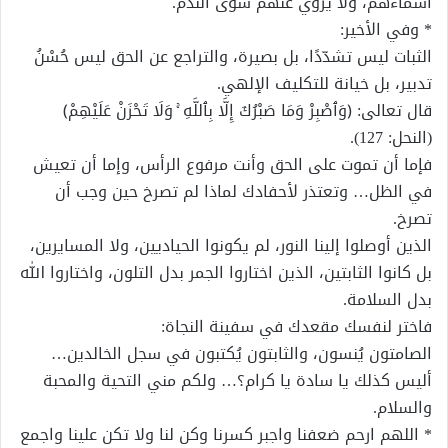
أسماءهم، ولا يُروي عنهم سوى الندم.
* وفي الأخير:
الثبات ليس تشدّدًا، بل بصيرة، والتراجع عن الحق ليس حُسْنُ
تدبير، بل خيانة للتكليف الإلهي.
قال تعالى: ﴿وَٱصْبِرْ وَمَا صَبْرُكَ إِلَّا بِٱللَّهِ ۚ وَلَا تَحْزَنْ عَلَيْهِمْ﴾
(النحل: 127).
فإما أن تموت على الحق وأنت مرفوع الرأس، وإما أن تعيش
في الظل… وتعتذر لأحفادك لماذا لم تصرخ حين وجب أن
تصرخ.
الذين أوصلوا إلينا النور، لم يكونوا الحياديين، ولا المسايرين،
بل كانوا الثابتين، الذين اختاروا الجمر بدل التلون، واختاروا الله
بدل السلامة.
فاختر لنفسك مقعدك في سفينة النجاة:
الصامتون يُنسون، والثابتون يُكتبون في سجل الخالدين…
أليس كذلك يا سادة يا كرام؟… ولكم مني التحية والمحبة
والسلام.
* اللهم ارحم ضعفنا واجبر كسرنا وكن لنا ولا تكن علينا واجمع