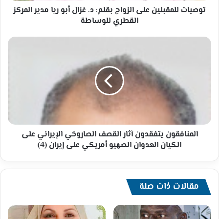
مدير
توصيات للمقبلين على الزواج بقلم: د. غزال أبو ريا مدير المركز
المركز
القطري للوساطة
القطري
للوساطة
المنافقون
يتفقدون
آثار
القصف
الصاروخي
الإيراني
على
الكيان
العدوان
الصهيو
المنافقون يتفقدون آثار القصف الصاروخي الإيراني على
أمريكي
الكيان العدوان الصهيو أمريكي على إيران (4)
على
إيران
(4)
مقالات ذات صلة