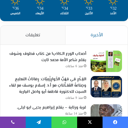
36
34
34
33
32
℃
℃
℃
℃
℃
الأحد
الأثنين
الثلاثاء
الأربعاء
الخميس
الأخيرة
تعليقات
أصحاب الورع الكاذب! من كتاب قطوف وشوف
بقلم شاعر الأمة محمد ثابت
منذ 6 ساعات
الفِكْرِ في مَهَبِّ الخَوارِزْمِيّات: رِهاناتُ التعليمِ
وصِناعةُ المُمَكِّناتِ مع أ.د. إسلام يوسف مع لقاء
السبت للدكتورة فاطمة أبو واصل اغبارية
منذ 9 ساعات
غربة ورتابة – بقلم إبراهيم يحيى ابو ليلى.
منذ 14 ساعة
يسبوك
‫X
واتساب
تيلقرام
ڤايبر