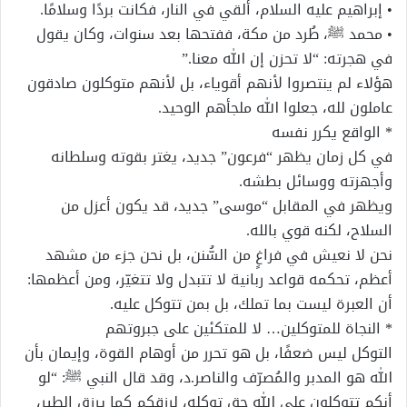
• إبراهيم عليه السلام، أُلقي في النار، فكانت بردًا وسلامًا.
• محمد ﷺ، طُرد من مكة، ففتحها بعد سنوات، وكان يقول
في هجرته: “لا تحزن إن الله معنا.”
هؤلاء لم ينتصروا لأنهم أقوياء، بل لأنهم متوكلون صادقون
عاملون لله، جعلوا الله ملجأهم الوحيد.
* الواقع يكرر نفسه
في كل زمان يظهر “فرعون” جديد، يغتر بقوته وسلطانه
وأجهزته ووسائل بطشه.
ويظهر في المقابل “موسى” جديد، قد يكون أعزل من
السلاح، لكنه قوي بالله.
نحن لا نعيش في فراغٍ من السُّنن، بل نحن جزء من مشهد
أعظم، تحكمه قواعد ربانية لا تتبدل ولا تتغيّر، ومن أعظمها:
أن العبرة ليست بما تملك، بل بمن تتوكل عليه.
* النجاة للمتوكلين… لا للمتكئين على جبروتهم
التوكل ليس ضعفًا، بل هو تحرر من أوهام القوة، وإيمان بأن
الله هو المدبر والمُصرّف والناصر.د، وقد قال النبي ﷺ: “لو
أنكم تتوكلون على الله حق توكله، لرزقكم كما يرزق الطير،