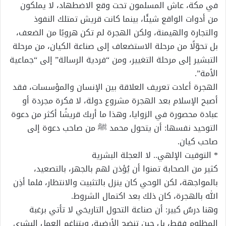
في مكة، عاش المسلمون تحت وقع الاضطهاد، لا يملكون
من أدوات الواقع شيئًا، بينما كانت قريش تمتلك النفوذ
والتجارة والهيمنة، ولكن الهجرة لم تكن هروبًا من الضعف،
بل تحوّلًا من مرحلة الاستضعاف إلى صناعة الكيان، من مرحلة
التبشير إلى مرحلة التغيير، ومن “فردية الرسالة” إلى “جماعية
الأمة”.
الهجرة أعادت تعريف العلاقة بين الإنسان والمؤسسات، فقد
أصبح الإسلام بعد الهجرة مشروع دولة، لا فكرة مجردة أو
عبادة محصورة في الزوايا، وهذا ما أربك قريشًا أكثر من دعوة
التوحيد نفسها: أن يتحول محمد ﷺ من صاحب دعوة إلى
صاحب كيان.
* التوقيت الإلهي.. لا العجلة البشرية
كثير من الصحابة تمنوا أن يُؤذن لهم بالجهر، بالتصعيد،
بالمواجهة، لكن الوحي كان ينزل بالتثبيت والانتظار، فلما أذِن
الله بالهجرة، كان ذلك بعد اكتمال الشروط.
وهنا درسٌ كبير: أن صناعة التحول التاريخي لا تأتي برغبة
المظلوم فقط، بل حين تنضج الأرضية، ويتناغم العمل البشري