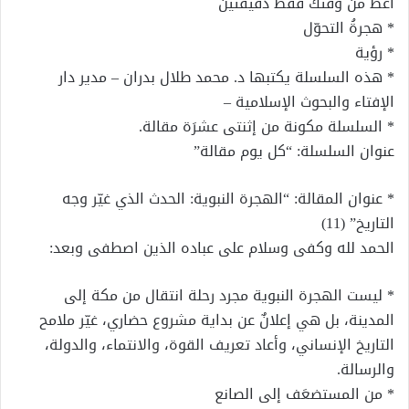
أعط من وقتك فقط دقيقتين
* هجرةُ التحوّل
* رؤية
* هذه السلسلة يكتبها د. محمد طلال بدران – مدير دار
الإفتاء والبحوث الإسلامية –
* السلسلة مكونة من إثنتى عشرَة مقالة.
عنوان السلسلة: “كل يوم مقالة”
* عنوان المقالة: “الهجرة النبوية: الحدث الذي غيّر وجه
التاريخ” (11)
الحمد لله وكفى وسلام على عباده الذين اصطفى وبعد:
* ليست الهجرة النبوية مجرد رحلة انتقال من مكة إلى
المدينة، بل هي إعلانٌ عن بداية مشروع حضاري، غيّر ملامح
التاريخ الإنساني، وأعاد تعريف القوة، والانتماء، والدولة،
والرسالة.
* من المستضعَف إلى الصانع