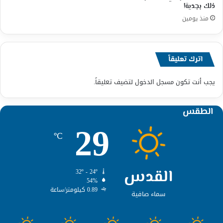
ذلك بجدية!
منذ يومين
اترك تعليقاً
يجب أنت تكون
مسجل الدخول
لتضيف تعليقاً.
الطقس
29
℃
القدس
32º - 24º
54%
0.89 كيلومتر/ساعة
سماء صافية