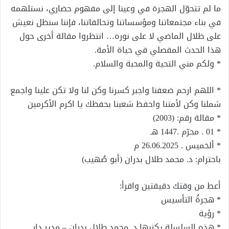
ما لم تتحوّل الهجرة في وعينا إلى مفهوم حضاري، نستلهمه
في بناء مجتمعاتنا ومؤسساتنا وتحالفاتنا، فإننا سنظل نعيش
على ظلال الماضي لا على نوره… انتظروا مقالة أخرى حول
هذا الحدث المفصلي في حياة الأمة.
* ولكم مني التحية والمحبة والسلام.
* اللهم ارحم ضعفنا واجبر كسرنا وكن لنا ولا تكن علينا واجمع
شملنا وكن لأمتنا واحفظ شعبنا بحفظك يا اكرم الأكرمين
* مقالة رقم: (2003)
* 01 . محرّم .1447 هـ
* ألخميس . 26.06.2025 م
باحترام: د. محمد طلال بدران (أبو صُهيب)
أعط من وقتك دقيقتين واقرأ:
* هجرةُ التأسيس
* رؤية
* هذه السلسلة يكتبها د. محمد طلال بدران – مدير دار