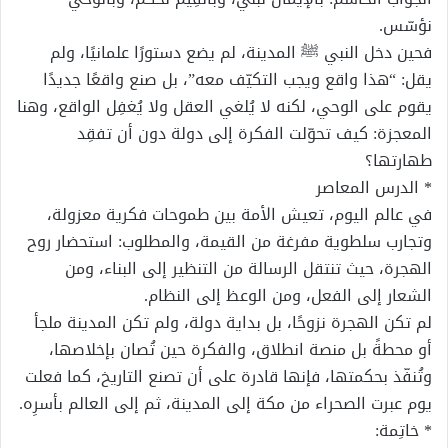
نؤسّس.
فحين دخل النبي ﷺ المدينة، لم يضع دستورًا علمانيًا، ولم
يقل: “هذا واقع ويجب التكيّف معه”، بل صنع واقعًا جديدًا
يقوم على الوحي، لكنه لا يُلغي العقل ولا يُغفِل الواقع، وهنا
المعجزة: كيف تحوّلت الفكرة إلى دولة دون أن تفقِد
طهارتها؟
* الدرس المعاصر
في عالم اليوم، تعيش الأمة بين طموحات فكرية معزولة،
وتجارب سلطوية مفرغة من القيمة، والمطلوب: استحضار روح
الهجرة، حيث تنتقل الرسالة من التنظير إلى البناء، ومن
الشعار إلى الفعل، ومن الوعظ إلى النظام.
لم تكن الهجرة نزوحًا، بل بداية دولة، ولم تكن المدينة ملجأ
أو محطةً بل منصة انطلاق، والفكرة حين تُصان بإخلاصها،
وتُنفّذ بحكمتها، فإنها قادرة على أن تصنع التاريخ، كما فعلت
يوم عبرت الصحراء من مكة إلى المدينة، ثم إلى العالم بأسرِه.
* خاتِمة: