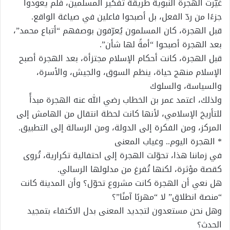
غيّرت الهجرة النبوية طريقة تفكير المسلمين، فلم يعودوا
جزءًا من ردّ الفعل، بل أصبحوا فاعلين في صياغة الواقع.
قبل الهجرة، كان المسلمون يُعرّفون بوصفهم “أتباع محمد”،
بعد الهجرة أصبحوا “أمةً لها شأن”.
قبل الهجرة، كانت أحكام الإسلام مجتزأة، بعد الهجرة أصبح
الإسلام منهج حياة، ينظم السوق، والجيش، والأسرة،
والسياسة، والسلوك
ولذلك، اعتمد عمر بن الخطاب رضي الله عنه الهجرة مبدأً
للتأريخ الإسلامي، لأنها كانت لحظة انتقال من الهامش إلى
المركز، ومن الفكرة إلى الدولة، ومن الرسالة إلى التطبيق.
* الهجرة اليوم.. وغياب المعنى
في زماننا هذا، تحوّلت الهجرة إلى احتفالية تكرارية، تُروى
كقصة مؤثرة، لكنها تُفرغ من مدلولها الرسالي.
هل نعي أن الهجرة كانت مشروع تحوّل؟ وأن المدينة كانت
“منصة انطلاق” لا “مهربًا آمنًا”؟
وهل نحن مستعدون لتجديد المعنى بدل الاكتفاء بتمجيد
الحدث؟