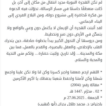
لم تكن الهجرة النبوية مجرد انتقال من مكان إلى آخر، بل
كانت منعطفًا حاسمًا في مسار الرسالة، تحوّلت فيه الدعوة
من فكرة مُحاصَرة إلى مشروع دولة، ومن البلاغ الفردي إلى
البناء الجماعي.
لقد أثبتت الهجرة أن الإيمان لا يكتمل دون وعيٍ بالواقع ولا
يتمكّن في الأرض دون صبرٍ وتخطيط.
ومن دروسها أن التحول الكبير يبدأ بخطوة صادقة، حين يتحرك
القلب بالإخلاص، والعقل بالبصيرة، والقدم بالعمل، فما بين
مكة والمدينة… وُلد تاريخ، وبُنيت حضارة… ولكم مني التحية
والمحبة والسلام.
* اللهم ارحم ضعفنا واجبر كسرنا وكن لنا ولا تكن علينا واجمع
شملنا وكن لأمتنا واحفظ شعبنا بحفظك يا اكرم الأكرمين
* مقالة رقم: (2004)
* 02 . محرّم .1447 هـ
* الجمعة . 27.06.2025 م
باحترام: د. محمد طلال بدران (أبو صُهيب)