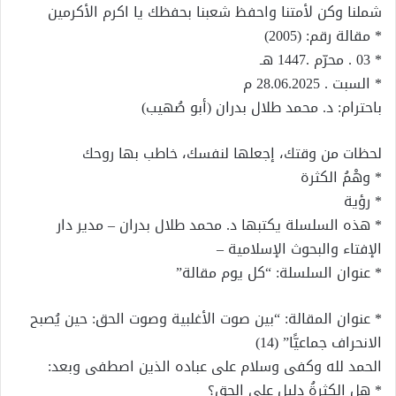
شملنا وكن لأمتنا واحفظ شعبنا بحفظك يا اكرم الأكرمين
* مقالة رقم: (2005)
* 03 . محرّم .1447 هـ
* السبت . 28.06.2025 م
باحترام: د. محمد طلال بدران (أبو صُهيب)
لحظات من وقتك، إجعلها لنفسك، خاطب بها روحك
* وهْمُ الكثرة
* رؤية
* هذه السلسلة يكتبها د. محمد طلال بدران – مدير دار
الإفتاء والبحوث الإسلامية –
* عنوان السلسلة: “كل يوم مقالة”
* عنوان المقالة: “بين صوت الأغلبية وصوت الحق: حين يُصبح
الانحراف جماعيًّا” (14)
الحمد لله وكفى وسلام على عباده الذين اصطفى وبعد:
* هل الكثرةُ دليل على الحق؟