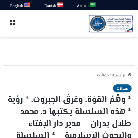
العربية
Danish
English
القائ
الرئيسية
/
مقالات
مقالات
* وهْمُ القوّة، وغرقُ الجبروت. * رؤية
* هذه السلسلة يكتبها د. محمد
طلال بدران – مدير دار الإفتاء
والبحوث الإسلامية – * السلسلة