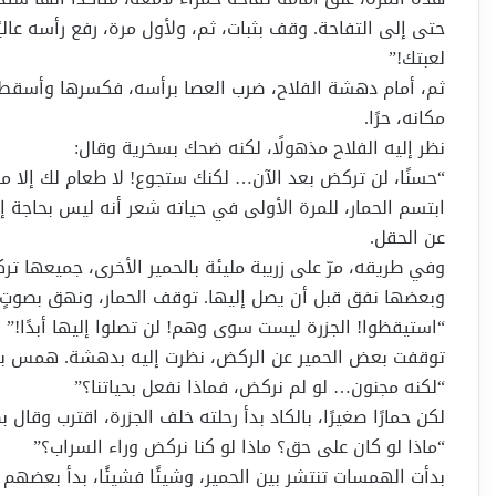
حتى إلى التفاحة. وقف بثبات، ثم، ولأول مرة، رفع رأسه عاليً
لعبتك!”
ثم، أمام دهشة الفلاح، ضرب العصا برأسه، فكسرها وأسقط ا
مكانه، حرًا.
نظر إليه الفلاح مذهولًا، لكنه ضحك بسخرية وقال:
“حسنًا، لن تركض بعد الآن… لكنك ستجوع! لا طعام لك إلا ما
ابتسم الحمار، للمرة الأولى في حياته شعر أنه ليس بحاجة إلى 
عن الحقل.
وفي طريقه، مرّ على زريبة مليئة بالحمير الأخرى، جميعها 
وبعضها نفق قبل أن يصل إليها. توقف الحمار، ونهق بصوتٍ 
“استيقظوا! الجزرة ليست سوى وهم! لن تصلوا إليها أبدًا!”
توقفت بعض الحمير عن الركض، نظرت إليه بدهشة. همس ب
“لكنه مجنون… لو لم نركض، فماذا نفعل بحياتنا؟”
لكن حمارًا صغيرًا، بالكاد بدأ رحلته خلف الجزرة، اقترب وقال
“ماذا لو كان على حق؟ ماذا لو كنا نركض وراء السراب؟”
بدأت الهمسات تنتشر بين الحمير، وشيئًا فشيئًا، بدأ بعض