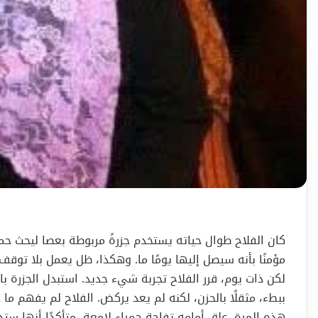
كان الفلاح طوال حياته يستخدم جزرةً مربوطة بعصا ليحث حما
مؤمنًا بأنه سيصل إليها يومًا ما. وهكذا، ظل يعمل بلا توقف
لكن ذات يوم، قرر الفلاح تجربة شيء جديد. استبدل الجزرة ب
ببطء، مثقلًا بالحزن، لكنه لم يعد يركض. الفلاح لم يفهم ما 
هذه المرة، علق أمامه تفاحة حمراء لامعة، متأكدًا أنها ستد