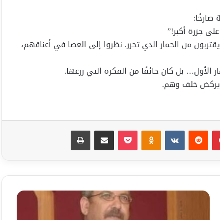
صارخًا:
لى جزرة أكبر!”
قتربون من الحمار الذي تحرر. نظروا إلى العصا في أعناقهم،
ار الأول… بل كان خائفًا من الفكرة التي زرعها.
عد يركض خلف وهم.
بينتيريست
Odnoklassniki
‫Pocket
مشاركة عبر البريد
طباعة
البحث
عن
صنعة