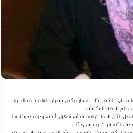
ره على الركض. كان الحمار يركض بإصرار، يلهث خلف الجزرة،
، يحلم بلحظة المكافأة.
البصل، لكن الحمار توقف فجأة، شهق بأنفه، وذرف دموعًا. سار
حدث، لكنه قرر تجربة شيء آخر.
فعه للركض مجددًا. لكنه فوجئ بأن الحمار لم يتحرك. لم ينظر