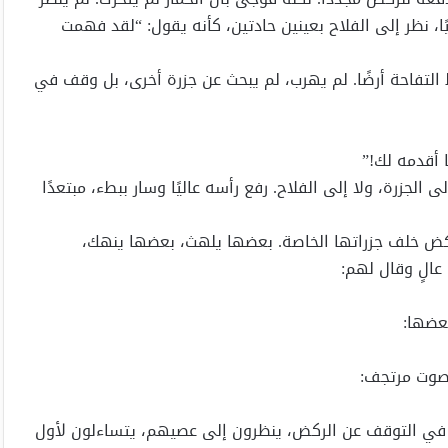
ا، نظر إلى الفلاح بعينين حادتين، كأنه يقول: “لقد فهمت
لتفاحة أرضًا. لم يهرب، لم يبحث عن جزرة أخرى، بل وقف في
 أقدمه لك!”
الجزرة، ولا إلى الفلاح. رفع رأسه عاليًا وسار ببطء، مبتعدًا
تركض خلف جزراتها الخاصة. بعضها يلهث، بعضها ينهك،
عالٍ وقال لهم:
عضها:
 بصوت مرتجف:
هم في التوقف عن الركض، ينظرون إلى عصيهم، يتساءلون لأول