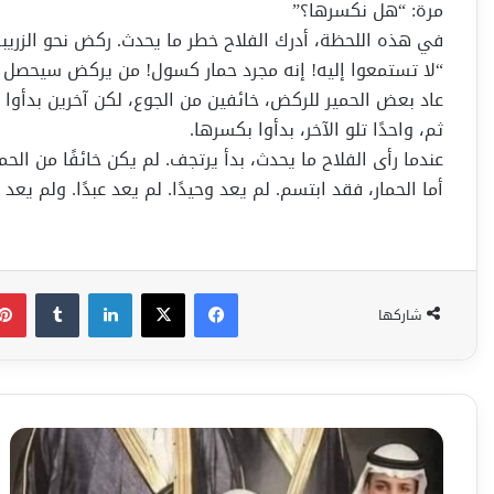
مرة: “هل نكسرها؟”
في هذه اللحظة، أدرك الفلاح خطر ما يحدث. ركض نحو الزريبة 
“لا تستمعوا إليه! إنه مجرد حمار كسول! من يركض سيحصل ع
عاد بعض الحمير للركض، خائفين من الجوع، لكن آخرين بدأوا ي
ثم، واحدًا تلو الآخر، بدأوا بكسرها.
عندما رأى الفلاح ما يحدث، بدأ يرتجف. لم يكن خائفًا من الحم
أما الحمار، فقد ابتسم. لم يعد وحيدًا. لم يعد عبدًا. ولم ي
فيسبوك
‫X
لينكدإن
شاركها
هؤلاء
أعضاء
في