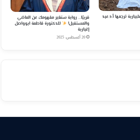
بارية ترجمها أ.د.عبد
قريبًا… رواية ستغير مفهومك عن الماضي
والمستقبل!
للدكتورة فاطمة ابوواصل
إغبارية
20 أغسطس، 2025