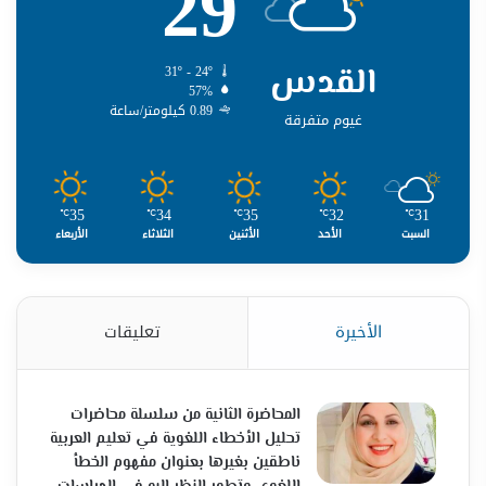
29
القدس
31º - 24º
57%
0.89 كيلومتر/ساعة
غيوم متفرقة
35
34
35
32
31
℃
℃
℃
℃
℃
السبت
الأحد
الأثنين
الثلاثاء
الأربعاء
الأخيرة
تعليقات
المحاضرة الثانية من سلسلة محاضرات
تحليل الأخطاء اللغوية في تعليم العربية
ناطقين بغيرها بعنوان مفهوم الخطأ