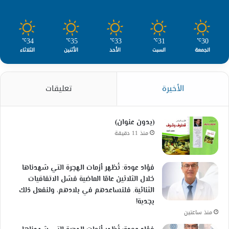
34
35
33
31
30
℃
℃
℃
℃
℃
الجمعة
السبت
الأحد
الأثنين
الثلاثاء
الأخيرة
تعليقات
(بدون عنوان)
منذ 11 دقيقة
فؤاد عودة: تُظهر أزمات الهجرة التي شهدناها
خلال الثلاثين عامًا الماضية فشل الاتفاقيات
الثنائية. فلنساعدهم في بلادهم، ولنفعل ذلك
بجدية!
منذ ساعتين