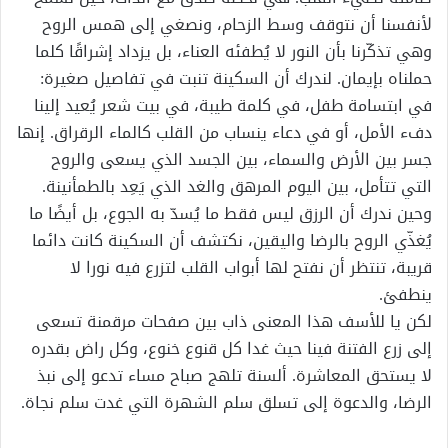
لأنفسنا أن نتوقف وسط الزحام، ونصغي إلى همس الروح
وهي تذكّرنا بأن النور لا يُطفئه العناء، بل يزداد إشراقًا كلما
حملناه بإيمان. لندرك أن السكينة تنبت في تفاصيل صغيرة:
في ابتسامة طفل، في كلمة طيبة، في بيت شعر يُعيد إلينا
دفء الأمل، أو في دعاء ينساب من القلب كالماء الرقراق. إنها
جسر بين الأرض والسماء، بين الجسد الذي يسعى والروح
التي تتأمل، بين اليوم المرهق والغد الذي يَعِد بالطمأنينة.
وحين ندرك أن الرزق ليس فقط ما يُسدّ به الجوع، بل أيضًا ما
يُغذّي الروح بالرضا واليقين، نكتشف أن السكينة كانت دائما
قريبة، تنتظر أن نفتح لها أبواب القلب لتزرع فيه نورا لا
ينطفئ.
لكن يا للأسف هذا المعنى ذاب بين صفحات مرقمنة تسعى
إلى زرع الفتنة فينا حيث غدا كل قنوع خنوع، وكل راض بقدره
لا يستحق المعاشرة. ألسنة تلهج صباح مساء تدعو إلى نبذ
الرضا، والدعوة إلى تسلق سلم الشهرة التي غدت سلم نجاة.