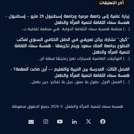
أخر التعليقات
زيارة علمية إلى جامعة مرمرة وجامعة إسطنبول 29 مايو – إسطنبول -
همسة سماء الثقافة لتنمية المرأة والطفل
[…] منظمة همسة سماء الثقافة الدولية: هي منظمة ثقافية ت...
"كيان" تشارك بركن تعريفي في الحفل الختامي السنوي لمكتب
التطوع بجامعة الملك سعود ويتم تكريمها - همسة سماء الثقافة
لتنمية المرأة والطفل
[…] التوكيلات العالمية للسيارات تعزز رعايتها لبطلة الر...
الفصل الثالث: المدرسة بين التربية والتعليم — أين ضاعت المهمة؟ -
همسة سماء الثقافة لتنمية المرأة والطفل
[…] الفصل الاول :عقول بلا عمق، جيل بلا تفكير- حين يغفل...
همسة سماء لتنمية المرأة والطفل.
© 2026 جميع الحقوق محفوظة.
‫X
فيسبوك
لينكدإن
‫YouTube
انستقرام
بريد