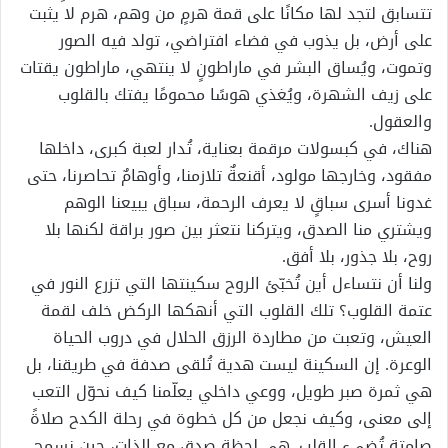
تتسابق لتجد لها مكانًا على قمة هرمٍ من وهم، هرم لا يثبت
على أرض، بل يذوب في فضاء افتراضي، تولد فيه الصور
وتموت، ويُساق البشر في ماراطونٍ لا ينتهي، ماراطون يقتات
على زيف الشهرة، ويُغذي هوسًا محمومًا يفتك بالقلوب
والعقول.
هناك، في كبسولات مرقمة بعناية، تُدار لعبة كبرى، داخلها
مفقود، وخارجها مولود، أقنعةٌ تلازمنا، وأوهامٌ تحاصرنا، حتى
غدونا أسرى سباقٍ لا يعرف الرحمة، سباق يبيعنا الوهم
ويشتري منا الصدق، ويتركنا نتعثر بين صور براقة لكنها بلا
روح، بلا جذور، بلا أفق.
ولنا أن نتساءل أين تُخبّئ الروح سكينتها التي تزرع النور في
عتمة القلوب؟ تلك القلوب التي أنهكها الركض خلف لقمة
العيش، وتعبت من مطاردة الرزق الحلال في دروب الحياة
الوعرة. إن السكينة ليست هدية تُلقى صدفة في طريقنا، بل
هي ثمرة صبر طويل، ووعي داخلي يعلّمنا كيف نحوّل التعب
إلى معنى، وكيف نجعل من كل خطوة في رحلة الكدح صلاةً
صامتة تُضيء القلب. هي لحظة صدق مع الذات، حين نسمح