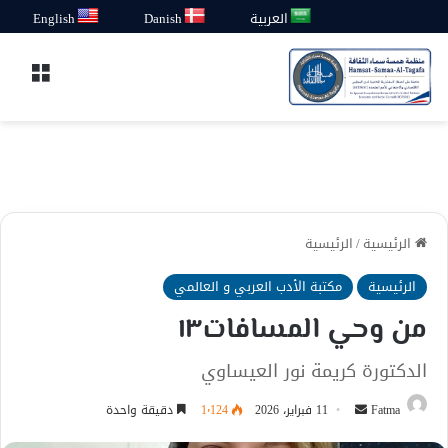
العربية
Danish
English
القائ
الرئيسية
/
الرئيسية
الرئيسية
مكتبة الأدب العربي و العالمي
من وحي المسافات١٣
الدكتورة كريمة نور العيساوي
أرسل
Fatma
11 فبراير، 2026
1٬124
دقيقة واحدة
بريدا