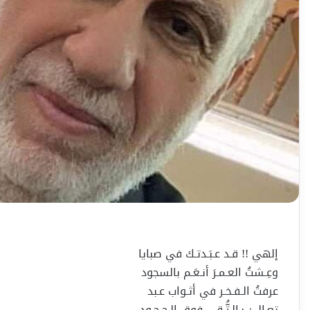
إلهي !! قـد عـبَـدتـك في صبايا
وعِـشتُ العـمـرَ أنـعَـم بالسجود
عرفتُ الـفـخـر في أثـواب عـبد
تعـالىٰ بـالـتُّـقى فوق الـجـحـود