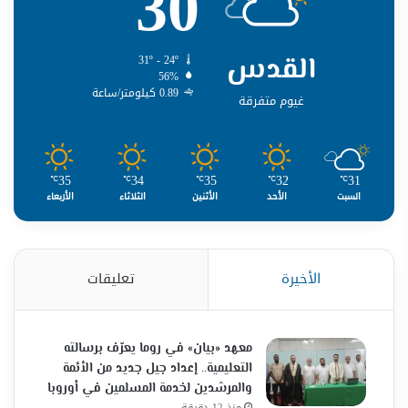
30
القدس
31º - 24º
56%
0.89 كيلومتر/ساعة
غيوم متفرقة
35
34
35
32
31
℃
℃
℃
℃
℃
السبت
الأحد
الأثنين
الثلاثاء
الأربعاء
الأخيرة
تعليقات
معهد «بيان» في روما يعرّف برسالته
التعليمية.. إعداد جيل جديد من الأئمة
والمرشدين لخدمة المسلمين في أوروبا
منذ 12 دقيقة