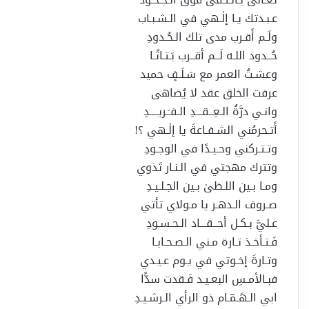
عـبـدتك يـا إلٰـهي في الـشـبـاب
ولَـم أَقـرب مدى تلك الـحُـدودِ
حُــدود اللـه لَــم أقــرب بَـتـاتًـا
وعشـتُ العمر مع سَـلَـفٍ حميد
عرفت الخلق عقد لا يُضاهى
وانـي درَّةُ الـعِــقـــدِ الـفـَـريــــدِ
أَتـحرمُني الشـفـاعةَ يا إلٰـهي ؟!
وتـتـركني وحـيـدًا في الوجـودِ
وتترك مهجتي في الـنـار تَذوي
ومـا بـين اللـظىٰ بـين الجـلـيـدِ
صـروف الـدهـر يا مـولاي تأتي
عـليَّ بـكـل أحــقـــاد الـحـسـودِ
فَـتـأخـذ تـارة مـني الـصـحـابـا
وتـارةَ إخـوتي في يـوم عـيـدي
فبـالأمـسِ البعـيـد فَـقدت سدًّا
ابي الـهَـمّـام ذو الرأي الـرشـيـدِ