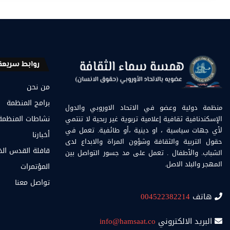
روابط سريعة
من نحن
برامج المنظمة
منظمة دولية وعضو في الاتحاد الاوروبي والدول
الإسكندنافية ثقافية إعلامية تربوية غير ربحية لا تنتمي
نشاطات المنظمة
لأي جهات سياسية ، او دينية ،أو طائفية. تعمل في
أخبارنا
حقول التربية والثقافة وشؤون المراة والابداع لدى
قافلة القدس ال
الشباب. والأطفال . تعمل على مد جسور التواصل بين
المهجر والبلد الاصل.
المؤتمرات
تواصل معنا
هاتف
004522382214
البريد الالكتروني
info@hamsaat.co