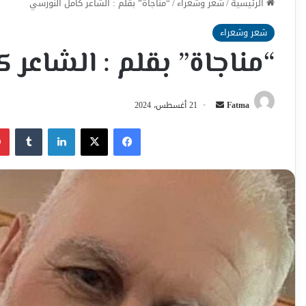
الرئيسية
/
شعر وشعراء
/
“مناجاة” بقلم : الشاعر كامل النورسي
شعر وشعراء
“مناجاة” بقلم : الشاعر
أرسل
Fatma
21 أغسطس، 2024
بريدا
فيسبوك
‫X
لينكدإن
إلكترونيا