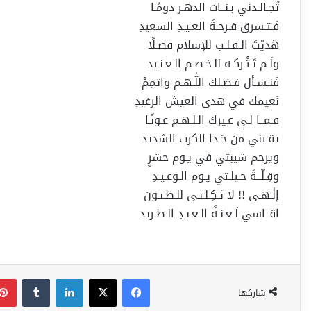
تُجـالـدني بـنــات الدهـر دومًـا
فَـتـسرق فـرحـةَ العـيـدِ السعيدِ
هَديْتَ الـقـلـب للإسلام فضـلًا
ولَـم تَـتْـركـه للـخـصـم الـعـنـيد
فَنـسـأل فـضـلك اللّٰـهـم واتمِمْ
نَعيمك في هدى العيش الرغيدِ
فـمــا لـي غـيرك الـلـهـم عـونًـا
يقـيني من جَـدا الكرب الشديد
ويرحم شيبتي في يـوم حشرٍ
وقِـلّــةَ حـيلـتي يـوم الـوعـيـدِ
إلٰـهـي !! لا تَـكِـلـنـي للـظـنـون
اقــاسي لَـعـنـةََ الـعـبـدِ الـطـريد
فيسبوك
‫X
لينكدإن
شاركها