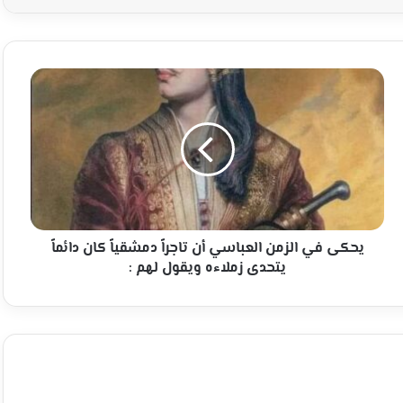
يحكى
في
الزمن
العباسي
أن
تاجراً
دمشقياً
كان
دائماً
يتحدى
يحكى في الزمن العباسي أن تاجراً دمشقياً كان دائماً
زملاءه
يتحدى زملاءه ويقول لهم :
ويقول
لهم
: