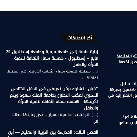
أخر التعليقات
زيارة علمية إلى جامعة مرمرة وجامعة إسطنبول 29
 التعليمية..
مايو – إسطنبول - همسة سماء الثقافة لتنمية
دين لخدمة
المرأة والطفل
[…] منظمة همسة سماء الثقافة الدولية: هي منظمة
ثقافية ت...
ات تحليل
"كيان" تشارك بركن تعريفي في الحفل الختامي
 ناطقين بغيرها
السنوي لمكتب التطوع بجامعة الملك سعود ويتم
 النظر إليه في
تكريمها - همسة سماء الثقافة لتنمية المرأة
والطفل
[…] التوكيلات العالمية للسيارات تعزز رعايتها لبطلة
الشاعرة
الر...
لوب شاعرة
الفصل الثالث: المدرسة بين التربية والتعليم — أين