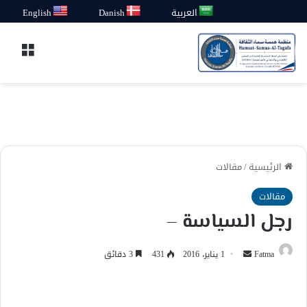
العربية
Danish
English
القائ
الرئيسية
/
مقالات
مقالات
رجل السياسة –
أرسل
Fatma
1 يناير، 2016
431
3 دقائق
بريدا
إلكترونيا