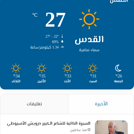
الطقس
27
℃
القدس
27º - 22º
69%
1.34 كيلومتر/ساعة
سماء صافية
34
35
33
31
26
℃
℃
℃
℃
℃
الجمعة
السبت
الأحد
الأثنين
الثلاثاء
الأخيرة
تعليقات
السيرة الذاتية للشاعر الكبير درويش الأسيوطي
منذ ساعتين