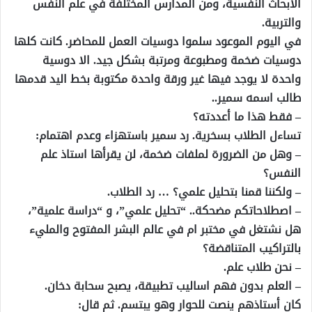
الأبحاث النفسية، ومن المدارس المختلفة في علم النفس
والتربية.
في اليوم الموعود سلموا دوسيات العمل للمحاضر. كانت كلها
دوسيات ضخمة ومطبوعة ومرتبة بشكل جيد. الا دوسية
واحدة لا يوجد فيها غير ورقة واحدة مكتوبة بخط اليد قدمها
طالب اسمه سمير..
– فقط هذا ما أعددته؟
تساءل الطلاب بسخرية. رد سمير باستهزاء وعدم اهتمام:
– وهل من الضرورة لملفات ضخمة، لن يقرأها استاذ علم
النفس؟
– ولكننا قمنا بتحليل علمي؟ … رد الطلاب.
– اصطلاحاتكم مضحكة.. “تحليل علمي”، و “دراسة علمية”،
هل نشتغل في مختبر ام في عالم البشر المفتوح والمليء
بالتراكيب المتناقضة؟
– نحن طلاب علم.
– العلم بدون فهم اساليب تطبيقة، يصبح سحابة دخان.
كان أستاذهم ينصت للحوار وهو يبتسم. ثم قال: