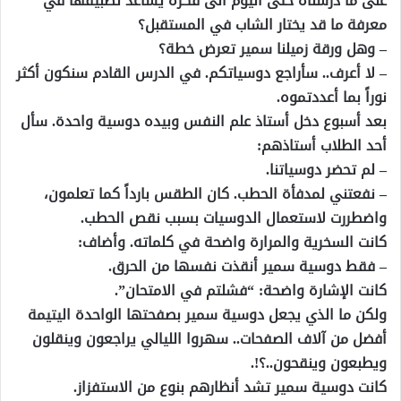
على ما درسناه حتى اليوم الى فكرة يساعد تطبيقها في
معرفة ما قد يختار الشاب في المستقبل؟
– وهل ورقة زميلنا سمير تعرض خطة؟
– لا أعرف.. سأراجع دوسياتكم. في الدرس القادم سنكون أكثر
نوراً بما أعددتموه.
بعد أسبوع دخل أستاذ علم النفس وبيده دوسية واحدة. سأل
أحد الطلاب أستاذهم:
– لم تحضر دوسياتنا.
– نفعتني لمدفأة الحطب. كان الطقس بارداً كما تعلمون،
واضطررت لاستعمال الدوسيات بسبب نقص الحطب.
كانت السخرية والمرارة واضحة في كلماته. وأضاف:
– فقط دوسية سمير أنقذت نفسها من الحرق.
كانت الإشارة واضحة: “فشلتم في الامتحان”.
ولكن ما الذي يجعل دوسية سمير بصفحتها الواحدة اليتيمة
أفضل من آلاف الصفحات.. سهروا الليالي يراجعون وينقلون
ويطبعون وينقحون..؟!.
كانت دوسية سمير تشد أنظارهم بنوع من الاستفزاز.