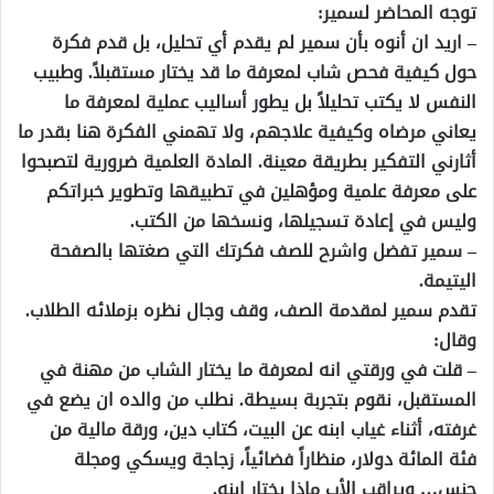
توجه المحاضر لسمير:
– اريد ان أنوه بأن سمير لم يقدم أي تحليل، بل قدم فكرة
حول كيفية فحص شاب لمعرفة ما قد يختار مستقبلاً. وطبيب
النفس لا يكتب تحليلاً بل يطور أساليب عملية لمعرفة ما
يعاني مرضاه وكيفية علاجهم، ولا تهمني الفكرة هنا بقدر ما
أثارني التفكير بطريقة معينة. المادة العلمية ضرورية لتصبحوا
على معرفة علمية ومؤهلين في تطبيقها وتطوير خبراتكم
وليس في إعادة تسجيلها، ونسخها من الكتب.
– سمير تفضل واشرح للصف فكرتك التي صغتها بالصفحة
اليتيمة.
تقدم سمير لمقدمة الصف، وقف وجال نظره بزملائه الطلاب.
وقال:
– قلت في ورقتي انه لمعرفة ما يختار الشاب من مهنة في
المستقبل، نقوم بتجربة بسيطة. نطلب من والده ان يضع في
غرفته، أثناء غياب ابنه عن البيت، كتاب دين، ورقة مالية من
فئة المائة دولار، منظاراً فضائياً، زجاجة ويسكي ومجلة
جنس… ويراقب الأب ماذا يختار ابنه.