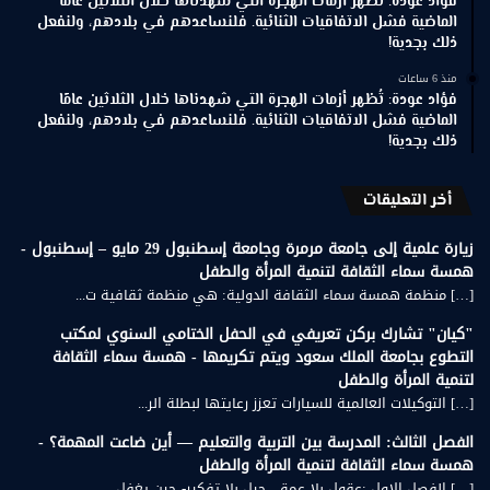
فؤاد عودة: تُظهر أزمات الهجرة التي شهدناها خلال الثلاثين عامًا
الماضية فشل الاتفاقيات الثنائية. فلنساعدهم في بلادهم، ولنفعل
ذلك بجدية!
منذ 6 ساعات
فؤاد عودة: تُظهر أزمات الهجرة التي شهدناها خلال الثلاثين عامًا
الماضية فشل الاتفاقيات الثنائية. فلنساعدهم في بلادهم، ولنفعل
ذلك بجدية!
أخر التعليقات
زيارة علمية إلى جامعة مرمرة وجامعة إسطنبول 29 مايو – إسطنبول -
همسة سماء الثقافة لتنمية المرأة والطفل
[…] منظمة همسة سماء الثقافة الدولية: هي منظمة ثقافية ت...
"كيان" تشارك بركن تعريفي في الحفل الختامي السنوي لمكتب
التطوع بجامعة الملك سعود ويتم تكريمها - همسة سماء الثقافة
لتنمية المرأة والطفل
[…] التوكيلات العالمية للسيارات تعزز رعايتها لبطلة الر...
الفصل الثالث: المدرسة بين التربية والتعليم — أين ضاعت المهمة؟ -
همسة سماء الثقافة لتنمية المرأة والطفل
[…] الفصل الاول :عقول بلا عمق، جيل بلا تفكير- حين يغفل...