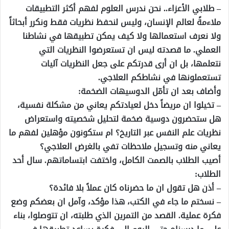
– طلابي الأعزاء.. نحن ندرس العلوم لفهم أكثر التطبيقات
ملاءمةً لعالم الإنسان، وليس لنحفظ نظريات فقط ونكرر أبحاثاً
ولا نعرف استعمالها ولا كيف يمكن تطبيقها في نشاطنا
العملي. ما قصدته ليس ان تستعرضوا النظريات التي
نتعلمها، بل ان أرى قدرتكم على جعل النظريات آليات
تستعملونها في نشاطكم العلاجي.
وأضاف بعد ان تأمّل الدوسيهات الضخمة:
– تخيلوا ان مريضاً دخل لعيادتكم يعاني من مشكلة نفسية،
هل ستحضرون دوسية ضخمة لتحليل شخصيته واستعراض
نظريات علم النفس عبر التاريخ؟ ام ستكونون مؤهلين لفهم ما
يعاني منه وتسجيل ملاحظات تفي بالغرض العلاجي؟
أصيب الطلاب بالصمت الكامل، واختفت ابتساماتهم. سال أحد
الطلاب:
– أذن هل تقول ان ما حضرناه كان عملاً بلا فائدة؟
– نسختم ما جاء في الكتب، هذا مؤكد، وآمل ان بعضكم وضع
فكرة عملية. القصد من التمرين الذي طلبته، ان تتوصلوا، بناء