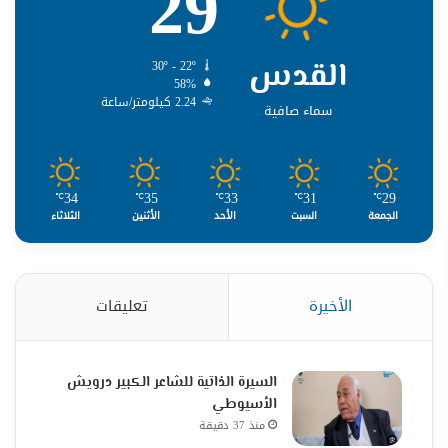
29
القدس
30º - 22º
58%
2.24 كيلومتر/ساعة
سماء صافية
34
35
33
31
29
℃
℃
℃
℃
℃
الجمعة
السبت
الأحد
الأثنين
الثلاثاء
الأخيرة
تعليقات
السيرة الذاتية للشاعر الكبير درويش
الأسيوطي
منذ 37 دقيقة