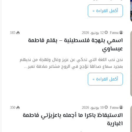
أكمل القراءة »
Fatma
12 يونيو، 2026
185
اسمي بلهجة فلسطينية – بقلم فاطمة
عيساوي
نحن نحب اللغة التي تحكي عن عزيز وغال ولهجة من نحبهم
بمجرد سماع صداها تؤجج في الروح مشاعر صادقة تعبر…
أكمل القراءة »
Fatma
10 يونيو، 2026
350
الاستيقاظ باكرا ما أجمله ياعزيزتي فاطمة
اغبارية