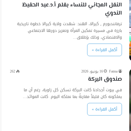
النقل المجاني للنساء بقلم أ.د.عبد الحفيظ
الندوي
ترفانندبورم ٫ كيرالا، اله‍ند: شهدت ولاية كيرالا خطوة تاريخية
بارزة في مسيرة تمكين المرأة وتعزيز دورها الاجتماعي
والاقتصادي، وذلك بإطلاق…
أكمل القراءة »
Fatma
16 يونيو، 2026
262
صندوق البركة
في بيوت أجدادنا كانت البركة تسكن كل زاوية، رغم أن ما
يملكونه كان قليلاً مقارنةً بما نملكه اليوم. كانت الموائد…
أكمل القراءة »