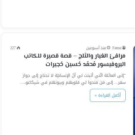
Fatma
منذ أسبوعين
227
مرافئ الغبار والثلج – قصة قصيرة للكاتب
البروفيسور مُحمّد حُسين حُجيرات
“إلى العائلة الّتي أثبتت لي أنّ الإنسانيّة لا تحتاج إلى جواز
سفر... إلى مَن فتحوا لي قلوبهم وبيوتهم في شيكاغو،…
أكمل القراءة »