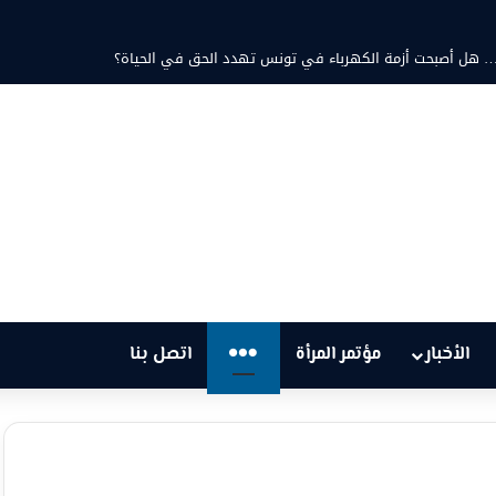
مد ثابت والشاعرة فاطمة الزامل: عزف على أوتار الحنين وشجن القوافي
…
الأخبار
مؤتمر المرأة
اتصل بنا