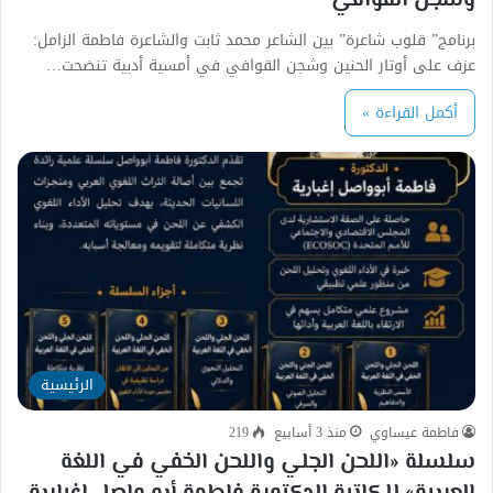
وشجن القوافي
برنامج” قلوب شاعرة” بين الشاعر محمد ثابت والشاعرة فاطمة الزامل:
عزف على أوتار الحنين وشجن القوافي في أمسية أدبية تنضحت…
أكمل القراءة »
الرئيسية
فاطمة عيساوي
منذ 3 أسابيع
219
سلسلة «اللحن الجلي واللحن الخفي في اللغة