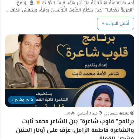
أمسية ثقافِيَّةٌ اسْتِثْنَائِيَّةٌ عَبْرَ أَثِيرِ هَمْسَةِ نِتْ الدَّوْلِيَّةِ
بَرْنَامَجُ:
“العَرَبِيَّةُ تَجْمَعُنَا” “حِينَ يَتَكَلَّمُ الجَنُوبُ التُّونُسِيُّ رِوَايَةً، وَيَتَنَفَّسُ الحَرْفُ…
أكمل القراءة »
شعر وشعراء
فاطمة عيساوي
منذ 3 أسابيع
338
برنامج” قلوب شاعرة” بين الشاعر محمد ثابت
والشاعرة فاطمة الزامل: عزف على أوتار الحنين