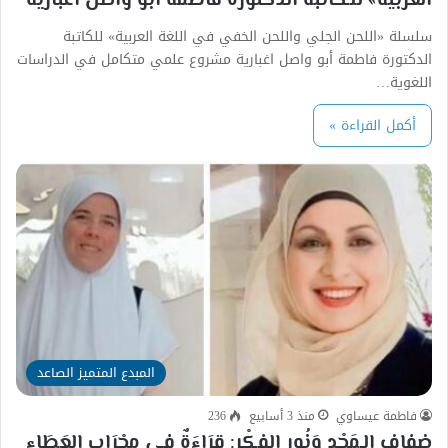
العربية» للكاتبة الدكتورة فاطمة أبو واصل اغبارية
سلسلة «اللحن الجلي واللحن الخفي في اللغة العربية» للكاتبة
الدكتورة فاطمة أبو واصل اغبارية مشروع علمي متكامل في الدراسات
اللغوية…
أكمل القراءة »
المبدع المتميز الصاعد
فاطمة عيساوي
منذ 3 أسابيع
236
ضفاف الـمَجْدِ وَنُورِ الفِكْرِ: قِرَاءَةٌ فِي مِحْرَابِ العَطَاءِ