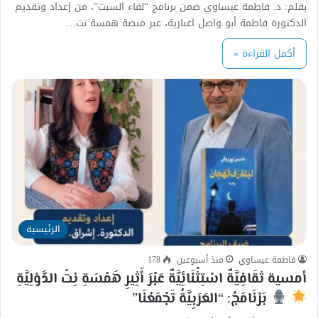
بقلم: د. فاطمة عيساوي ضمن برنامج “لقاء السبت”، من إعداد وتقديم
الدكتورة فاطمة أبو واصل اغبارية، عبر منصة همسة نت…
أكمل القراءة »
الرئيسية
فاطمة عيساوي
منذ أسبوعين
178
أمسية ثقَافِيَّةٌ اسْتِثْنَائِيَّةٌ عَبْرَ أَثِيرِ هَمْسَةِ نِتْ الدَّوْلِيَّةِ
بَرْنَامَجُ: “العَرَبِيَّةُ تَجْمَعُنَا”