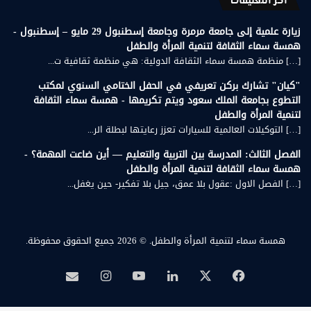
أخر التعليقات
زيارة علمية إلى جامعة مرمرة وجامعة إسطنبول 29 مايو – إسطنبول -
همسة سماء الثقافة لتنمية المرأة والطفل
[…] منظمة همسة سماء الثقافة الدولية: هي منظمة ثقافية ت...
"كيان" تشارك بركن تعريفي في الحفل الختامي السنوي لمكتب
التطوع بجامعة الملك سعود ويتم تكريمها - همسة سماء الثقافة
لتنمية المرأة والطفل
[…] التوكيلات العالمية للسيارات تعزز رعايتها لبطلة الر...
الفصل الثالث: المدرسة بين التربية والتعليم — أين ضاعت المهمة؟ -
همسة سماء الثقافة لتنمية المرأة والطفل
[…] الفصل الاول :عقول بلا عمق، جيل بلا تفكير- حين يغفل...
همسة سماء لتنمية المرأة والطفل.
© 2026 جميع الحقوق محفوظة.
‫X
فيسبوك
لينكدإن
‫YouTube
انستقرام
بريد
همسة