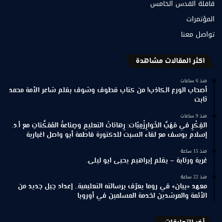
قافلة القدس الخامس
المؤتمرات
تواصل معنا
اكثر المقالات مشاهدة
منذ 6 ساعات
أصحاب الورع الكاذب! من كتاب قطوف وشوف بقلم شاعر الأمة محمد
ثابت
منذ 9 ساعات
الفِكْرِ في مَهَبِّ الخَوارِزْمِيّات: رِهاناتُ التعليمِ وصِناعةُ المُمَكِّناتِ مع أ.د.
إسلام يوسف مع لقاء السبت للدكتورة فاطمة أبو واصل اغبارية
منذ 15 ساعة
غربة ورتابة – بقلم إبراهيم يحيى ابو ليلى.
منذ 22 ساعة
معهد «بيان» في روما يعرّف برسالته التعليمية.. إعداد جيل جديد من
الأئمة والمرشدين لخدمة المسلمين في أوروبا