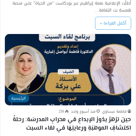
أطلّت الإعلامية نعمة إبراهيم عبر بودكاست “من الحياة” على منصة
همسة نت الثقافة…
أكمل القراءة »
الرئيسية
فاطمة عيساوي
منذ أسبوع واحد
250
حين تزهرُ بذورُ الإبداعِ في محرابِ المدرسَة: رحلةُ
اكتشافِ الموهبَةِ ورعايتِهَا في لقاء السبت