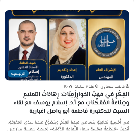
الرئيسية
فاطمة عيساوي
منذ 9 ساعات
95
الفِكْرِ في مَهَبِّ الخَوارِزْمِيّات: رِهاناتُ التعليمِ
وصِناعةُ المُمَكِّناتِ مع أ.د. إسلام يوسف مع لقاء
السبت للدكتورة فاطمة أبو واصل اغبارية
في أُمْسِيَةٍ ثَقافِيَّةٍ يَتَسَامَى فيها العِلْمُ ويَتَضَوَّعُ منها شَذَى المَعْرِفَةِ،
أَبْحَرَتْ «مُنَظَّمَةُ هَمْسَةِ سَماءِ الثَّقافَةِ الدَّوْلِيَّةِ» (منصة همسة نت) عبرَ…