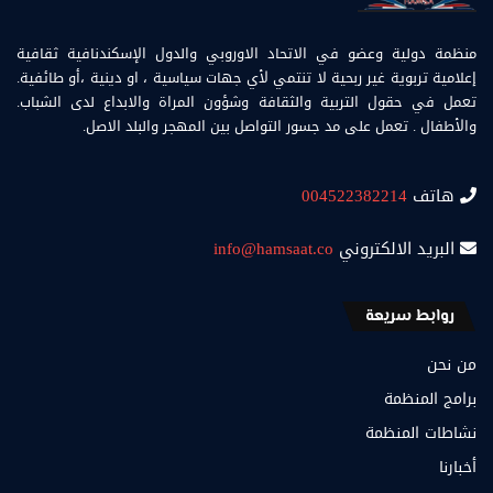
منظمة دولية وعضو في الاتحاد الاوروبي والدول الإسكندنافية ثقافية
إعلامية تربوية غير ربحية لا تنتمي لأي جهات سياسية ، او دينية ،أو طائفية.
تعمل في حقول التربية والثقافة وشؤون المراة والابداع لدى الشباب.
والأطفال . تعمل على مد جسور التواصل بين المهجر والبلد الاصل.
هاتف
004522382214
البريد الالكتروني
info@hamsaat.co
روابط سريعة
من نحن
برامج المنظمة
نشاطات المنظمة
أخبارنا