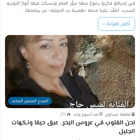
في إشراقةٍ فكريةٍ يضوعُ منها عبقُ العلمِ وتنسكبُ فيها أنوارُ التوجيهِ
السديد، أطلّت علينا منصة «همسة نت الدولية» عبر برنامجها…
أكمل القراءة »
المبدع المتميز الصاعد
فاطمة عيساوي
منذ أسبوع واحد
275
لحن القلوب في عروس البحر.. عبق حيفا ونكهات
الجليل