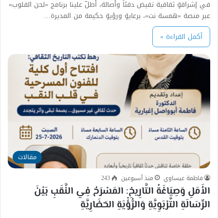
في إشراقةٍ ثقافية تفيض دفئاً وأصالة، أطلّ علينا برنامج «لحن القلوب»
عبر منصة «همسة نت»، برعايةٍ ورؤيةٍ حكيمة من المديرة…
أكمل القراءة »
مقالات
فاطمة عيساوي
منذ أسبوعين
243
الأَمَلِ وَصِيَاغَةُ التَّارِيخِ: المَسْرَحُ فِي النَّقَبِ بَيْنَ
الرِّسَالَةِ التَّرْبَوِيَّةِ وَالرُّؤْيَةِ الحَضَارِيَّةِ