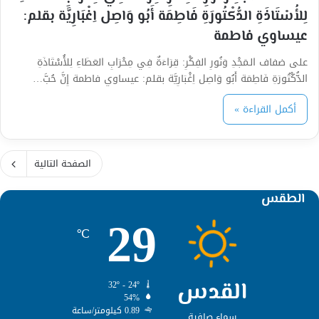
لِلأُسْتَاذَةِ الدُّكْتُورَةِ فَاطِمَة أَبُو وَاصِل اِغْبَارِيَّة بقلم:
عيساوي فاطمة
على ضفاف الـمَجْدِ وَنُورِ الفِكْرِ: قِرَاءَةٌ فِي مِحْرَابِ العَطَاءِ لِلأُسْتَاذَةِ
الدُّكْتُورَةِ فَاطِمَة أَبُو وَاصِل اِغْبَارِيَّة بقلم: عيساوي فاطمة إِنَّ حُبَّ…
أكمل القراءة »
الصفحة التالية
الطقس
29
℃
القدس
32º - 24º
54%
0.89 كيلومتر/ساعة
سماء صافية