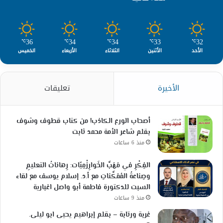
36
34
34
33
32
℃
℃
℃
℃
℃
الأحد
الأثنين
الثلاثاء
الأربعاء
الخميس
الأخيرة
تعليقات
أصحاب الورع الكاذب! من كتاب قطوف وشوف
بقلم شاعر الأمة محمد ثابت
منذ 6 ساعات
الفِكْرِ في مَهَبِّ الخَوارِزْمِيّات: رِهاناتُ التعليمِ
وصِناعةُ المُمَكِّناتِ مع أ.د. إسلام يوسف مع لقاء
السبت للدكتورة فاطمة أبو واصل اغبارية
منذ 9 ساعات
غربة ورتابة – بقلم إبراهيم يحيى ابو ليلى.