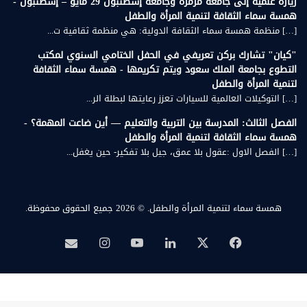
زيارة علمية إلى جامعة مرمرة وجامعة إسطنبول 29 مايو – إسطنبول -
همسة سماء الثقافة لتنمية المرأة والطفل
[…] منظمة همسة سماء الثقافة الدولية: هي منظمة ثقافية ت...
"كيان" تشارك بركن تعريفي في الحفل الختامي السنوي لمكتب
التطوع بجامعة الملك سعود ويتم تكريمها - همسة سماء الثقافة
لتنمية المرأة والطفل
[…] التوكيلات العالمية للسيارات تعزز رعايتها لبطلة الر...
الفصل الثالث: المدرسة بين التربية والتعليم — أين ضاعت المهمة؟ -
همسة سماء الثقافة لتنمية المرأة والطفل
[…] الفصل الاول :عقول بلا عمق، جيل بلا تفكير- حين يغفل...
همسة سماء لتنمية المرأة والطفل.
© 2026 جميع الحقوق محفوظة.
‫X
فيسبوك
لينكدإن
‫YouTube
انستقرام
بريد
همسة