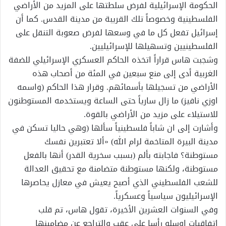
الحكومة الإسرائيلية لفرض سلطتها على المزيد من الأراضي
الفلسطينية وخصوصاً تلك القريبة من مدينة القدس. كما أن
إسرائيل تفعل كل ما في وسعها لفرض صعوبة التنقل على
الفلسطينيين وتسهيلها للإسرائيليين.
وشجبت هاس قراراً اتخذه الحاكم العسكري الإسرائيلي للضفة
الغربية أدى إلى منع سبعين في المئة من أصحاب هذه
الأراضي من تسجيلها بأسمائهم. وقرار هذا الحاكم (واسمه
اوزي نافيز) ما زال سارياً حتى الساعة ويستخدمه المستوطنون
للاستيلاء على مزيد من الأراضي بالقوة.
وأشارت إلى ان شاباً فلسطينياً سألها (وهي حاليا تسكن في
مدينة البيرة المتاخمة لرام الله) «ألا تعتبرين نفسك
مستوطنة؟ فاجابته بألم (بسبب سخرية القدر) أنها بالفعل
مستوطنة، ولكنها مستوطنة متضامنة مع تحقيق العدالة
للشعب الفلسطيني الذي أصبح يعيش في معازل يحاصرها
الإسرائيليون سياسياً وعسكرياً.
وفي السنوات العشرين الأخيرة، تقول هاس، تم قلب
اتفاقيات اوسلو رأسا على عقب والتراجع عن مضامينها