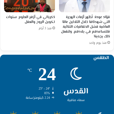
فؤاد عودة: تُظهر أزمات الهجرة
ذكرياتي في أزهر العلوم: سنوات
التي شهدناها خلال الثلاثين عامًا
تكوين الروح والعقل
الماضية فشل الاتفاقيات الثنائية.
منذ 3 أيام
فلنساعدهم في بلادهم، ولنفعل
ذلك بجدية!
منذ يوم واحد
الطقس
24
℃
القدس
25º - 24º
85%
2.24 كيلومتر/ساعة
سماء صافية