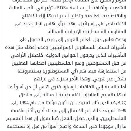
الشعبية. وأضافت أن سياسة «BDS» تؤثر في النُخب المالية
والاقتصادية العالمية وتخلق الحذر لديها إزاء الانفتاح
الاقتصادي على إسرائيل. وهذا برأي هاس انجاز جديد في
المقاومة الفلسطينية الإيجابية الفعالة.
ودعت هاس دول العالم الغربي إلى فرض الحصول على
تأشيرات للسفر للمسافرين الإسرائيليين وعدم إعطاء مثل هذه
التأشيرات للذين يخرقون القوانين الدولية، كاحتلال الأراضي
من قبل المستوطنين ومنع الفلسطينيين أصحابها الفعليين
من استثمارها، فيما هم (أي المستوطنون) يستثمرونها
بشكل غير شرعي. وهذا الأمر سيزيد في عزلهم.
أما بالنسبة إلى اتفاقيات اوسلو، فترى هاس أن من أسوأ ما
فيها تقسيم المناطق الفلسطينية المحتلة إلى مناطق
(A,B,C) الذي كان يُفترض ان يكون مؤقتا من عام 1994 إلى
1999 ثم بعد ذلك يتم الانتقال إلى مرحلة أخرى أكثر ملاءمة
للفلسطينيين. والذي حصل بالفعل كما تقول إن هذا التقسيم
ما زال موجودا حتى الساعة وأصبح أسوأ من قبل إذ تستخدمه