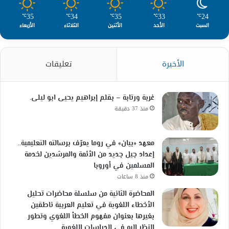
35
34
35
33
24
℃
℃
℃
℃
℃
السبت
الأحد
الأثنين
الثلاثاء
الأربعاء
الأخيرة
تعليقات
غربة ورتابة – بقلم إبراهيم يحيى ابو ليلى.
منذ 37 دقيقة
معهد «بيان» في روما يعرّف برسالته التعليمية..
إعداد جيل جديد من الأئمة والمرشدين لخدمة
المسلمين في أوروبا
منذ 8 ساعات
المحاضرة الثانية من سلسلة محاضرات تحليل
الأخطاء اللغوية في تعليم العربية ناطقين
بغيرها بعنوان مفهوم الخطأ اللغوي وتطور
النظر إليه في الدراسات اللغوية