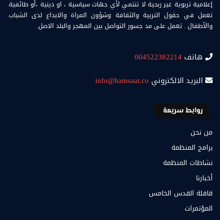
إعلامية تربوية غير ربحية لا تنتمي لأي جهات سياسية ، او دينية ،أو طائفية.
تعمل في حقول التربية والثقافة وشؤون المراة والابداع لدى الشباب.
والأطفال . تعمل على مد جسور التواصل بين المهجر والبلد الاصل.
هاتف
004522382214
البريد الالكتروني
info@hamsaat.co
روابط سريعة
من نحن
برامج المنظمة
نشاطات المنظمة
أخبارنا
قافلة القدس الخامس
المؤتمرات