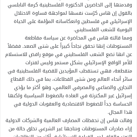
وقدمتها إلى الحاضرين الدكتورة الفلسطينية كرمة النابلسي
بالقول إن هاس كرّست نفسها لمواجهة قساوة الاحتلال
الإسرائيلي في فلسطين وانعكاساته المؤلمة على الحياة
اليومية للشعب الفلسطيني.
ومما قالته هاس في المحاضرة عن سياسة مقاطعة
المستوطنات إنها تحقق نجاحاً كبيراً على شتى الصعد. ففضلاً
عن انها تضع الشعب الفلسطيني في موقع رافض للاستسلام
للأمر الواقع الإسرائيلي بشكل مستمر وليس لفترات
متقطعة، فهي تستقطب المؤيدين للقضية الفلسطينية في
سائر أنحاء العالم ومن شتى القطاعات، بما في ذلك القطاع
التجاري والصناعي والمصرفي العالمي، وهو أكثر ما يؤذي
إسرائيل غير المكترثة في العادة بالضغوط السياسية ولكنها
الحساسة جداً للضغوط الاقتصادية والعقوبات الدولية في
هذا المجال.
وقالت هاس إن تحفظات المصارف العالمية والشركات الدولية
إزاء صادرات المستوطنات ونتاجها غير الشرعي تخلق حالة من
التوتر والقلق لدى القيادة الإسرائيلية، أكثر من التظاهرات