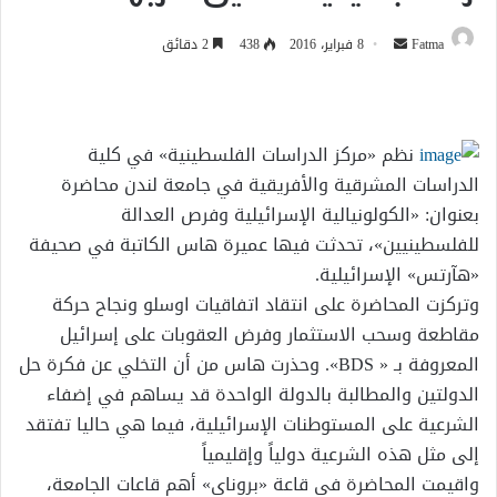
أرسل
Fatma
8 فبراير، 2016
438
2 دقائق
بريدا
إلكترونيا
نظم «مركز الدراسات الفلسطينية» في كلية
الدراسات المشرقية والأفريقية في جامعة لندن محاضرة
بعنوان: «الكولونيالية الإسرائيلية وفرص العدالة
للفلسطينيين»، تحدثت فيها عميرة هاس الكاتبة في صحيفة
«هآرتس» الإسرائيلية.
وتركزت المحاضرة على انتقاد اتفاقيات اوسلو ونجاح حركة
مقاطعة وسحب الاستثمار وفرض العقوبات على إسرائيل
المعروفة بـ « BDS». وحذرت هاس من أن التخلي عن فكرة حل
الدولتين والمطالبة بالدولة الواحدة قد يساهم في إضفاء
الشرعية على المستوطنات الإسرائيلية، فيما هي حاليا تفتقد
إلى مثل هذه الشرعية دولياً وإقليمياً
واقيمت المحاضرة في قاعة «بروناي» أهم قاعات الجامعة،