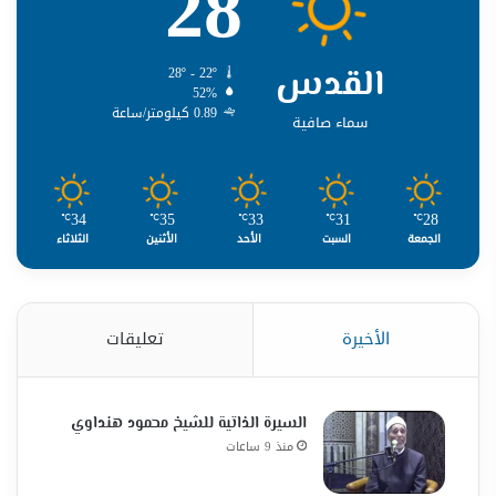
28
القدس
28º - 22º
52%
0.89 كيلومتر/ساعة
سماء صافية
34
35
33
31
28
℃
℃
℃
℃
℃
الجمعة
السبت
الأحد
الأثنين
الثلاثاء
الأخيرة
تعليقات
السيرة الذاتية للشيخ محمود هنداوي
منذ 9 ساعات