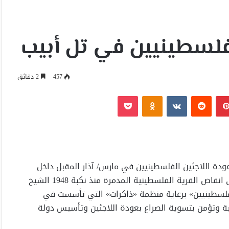
لفلسطينيين في تل أبيب
457
2 دقائق
بينتيريست
Odnoklassniki
‫Pocket
عودة اللاجئين الفلسطينيين في مارس/ آذار المقبل داخل
متحف إسرائيل في تل ابيب، القائم هو وجامعة تل أبيب على انقاض القرية الفلسطينية المدمرة منذ نكبة 1948 الشيخ
لسطينيين» برعاية منظمة «ذاكرات» التي تأسست في
خية الفلسطينية وتؤمن بتسوية الصراع بعودة اللاجئين وتأسيس دولة