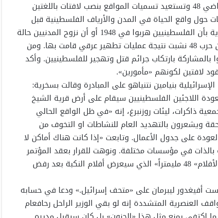
وتنظم «ذاكرات» جولات ميدانية في القرى المهجرة داخل أراضي 48 وتستعيد تسميات المواقع بنصب لافتات باللغتين
ات حول واقع الحياة في المدن والأرياف الفلسطينية قبل
وخلال تدميرها. وترفض «ذاكرات» الرواية الصهيونية التقليدية بأن الفلسطينيين هربوا في 1948 أو أن نزوح المدنيين حالة
طبيعية في الحروب، وتؤكد أن العكس هو الصحيح بمعنى أن حرب 48 نشبت نتيجة عمليات تطهير عرقي قامت بها. ومن
ا بالمشاركة بارتكاب جرائم قتل وتهجير للفلسطينيين. وأكد
د لافتين لكونهم «مأمورين».
سرائيلية بنيامين نتنياهو على المبادرة وقالت بسخرية:
لعودة اللاجئين الفلسطينيين سيقام على أرض قرية الشيخ
عية ذاكرات، ليئات روزنبرغ، إنه «في ظل الواقع الحالي
حقة ويشعرون بالتهديد العام للنشاطات او التخوف من
عودة على جدول الأعمال. وتابعت «إذا كانت هناك أماكن لا
 بالذات في مؤسسات مختلفة. ونوهت للقرار بعقد المؤتمر
في متحف أرض إسرائيل في تل ابيب، حيث سيقام مهرجان الأفلام» 48 مليمتراً» الذي سيعرض أفلام النكبة بعد رفض
ست أفيغدور ليبرمان على «متحف إسرائيل.» ودعا في حسابه
قف العنصرية المتشددة إنه لو بقي الوزير الراحل رحافعام
ا اكتفى بمنع مثل هذا «الجنون» بل كان سيقيل مديره.