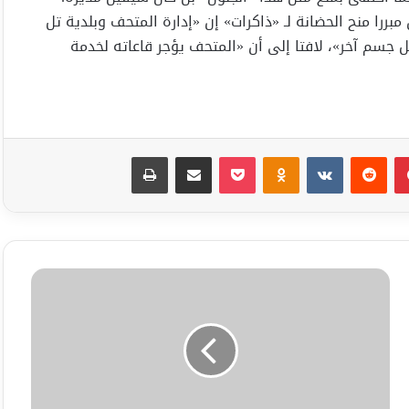
بررا منح الحضانة لـ «ذاكرات» إن «إدارة المتحف وبلدية تل
 جسم آخر»، لافتا إلى أن «المتحف يؤجر قاعاته لخدمة
بينتيريست
Odnoklassniki
‫Pocket
مشاركة عبر البريد
طباعة
عميرة
هاس:
«المقاطعة
الدولية
للمستوطنات
الإسرائيلية
نجحت