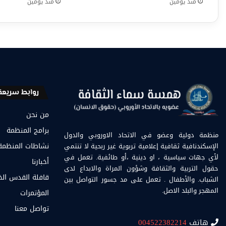
منذ يومين
منذ يومين
روابط سريعة
من نحن
برامج المنظمة
منظمة دولية وعضو في الاتحاد الاوروبي والدول
الإسكندنافية ثقافية إعلامية تربوية غير ربحية لا تنتمي
نشاطات المنظمة
لأي جهات سياسية ، او دينية ،أو طائفية. تعمل في
أخبارنا
حقول التربية والثقافة وشؤون المراة والابداع لدى
قافلة القدس ال
الشباب. والأطفال . تعمل على مد جسور التواصل بين
المهجر والبلد الاصل.
المؤتمرات
تواصل معنا
هاتف
004522382214