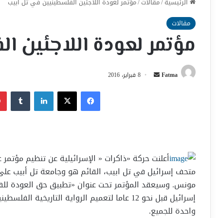
الرئيسية
/
مقالات
/
مؤتمر لعودة اللاجئين الفلسطينيين في تل أبيب
مقالات
مؤتمر لعودة اللاجئين ا
أرسل
Fatma
8 فبراير، 2016
بريدا
فيسبوك
‫X
لينكدإن
إلكترونيا
أعلنت حركة «ذاكرات « الإسرائيلية عن تنظيم مؤتمر 
مونس. وسيعقد المؤتمر تحت عنوان «تطبيق حق العودة للف
إسرائيل قبل نحو 12 عاما لتعميم الرواية التاري
واحدة للجميع.