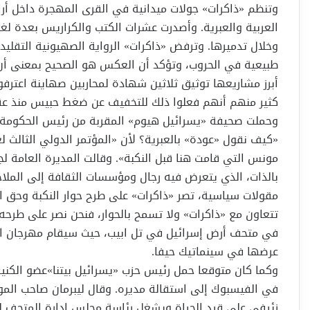
العربية والعبرية. وأصدرت عشرات الكتب والكراريس بعدة لغ
أبرز مشاريعها توثيق ثلاثين شهادة لمحاربين صهاينة اعترفو
كثير منهم أنهم فعلوا ذلك للتخفيف عن ضغط حبيس منذ عقو
وحملت صحيفة «يسرائيل هيوم» المقربة من رئيس الحكومة الإ
«كيف نقول «عودة» بالعبرية؟ لأن «المؤتمر الدولي الثالث 
مونس التي قامت هنا قبل النكبة». وقالت المديرة العامة لجم
بالذات، الذي يتعرض فيه رجال ومؤسسات الثقافة إلى الملا
مقولات سياسية، تصر «ذاكرات» على طرح حوار النكبة وحق ال
تتعاون مع «ذاكرات» ولا تسمح بالحوار، فنحن نصر على طرحه
عرضها في سينماتيك حيفا.
وكما كان متوقعا حمل رئيس حزب «يسرائيل بيتنا»عضو الكني
في الفيسبوك إلى استقالة مديره. وقال ليبرمان صاحب الموا
زئيفي على قيد الحياة ويشغل رئاسة مجلس إدارة المتحف لم