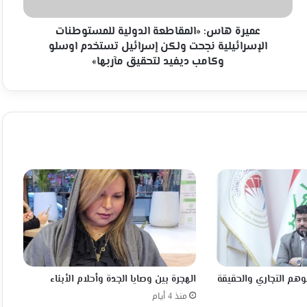
ولكن
إسرائيل
تستخدم
عميرة هاس: «المقاطعة الدولية للمستوطنات
اوسلو
الإسرائيلية نجحت ولكن إسرائيل تستخدم اوسلو
وكامب
وكامب ديفيد لتحقيق مآربها»
ديفيد
لتحقيق
مآربها»
لوهم التجاري والحقيقة
الهجرة بين وصايا الجدة وأحلام الأبناء
منذ 4 أيام