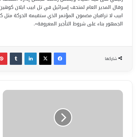
وقال المدير العام لمتحف إسرائيل في تل ابيب ايلان كوهين م
ابيب لا تراقبان مضمون المؤتمر الذي ستقيمه الحركة مثل كل
الجمهور بناء على شروط التأجير المعروفة».
فيسبوك
‫X
لينكدإن
شاركها
الخطة
الخماسية
للسكان
العرب
في
إسرائيل