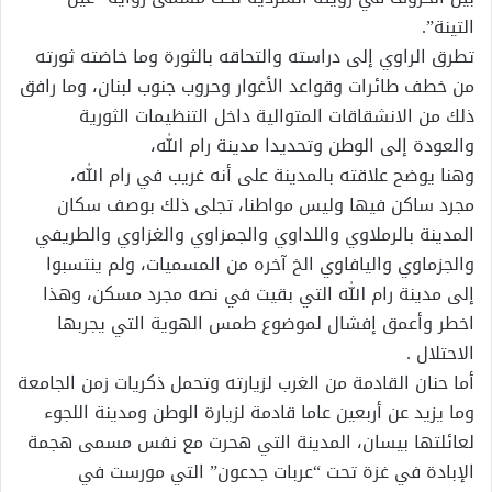
التينة”.
تطرق الراوي إلى دراسته والتحاقه بالثورة وما خاضته ثورته
من خطف طائرات وقواعد الأغوار وحروب جنوب لبنان، وما رافق
ذلك من الانشقاقات المتوالية داخل التنظيمات الثورية
والعودة إلى الوطن وتحديدا مدينة رام الله،
وهنا يوضح علاقته بالمدينة على أنه غريب في رام الله،
مجرد ساكن فيها وليس مواطنا، تجلى ذلك بوصف سكان
المدينة بالرملاوي واللداوي والجمزاوي والغزاوي والطريفي
والجزماوي واليافاوي الخ آخره من المسميات، ولم ينتسبوا
إلى مدينة رام الله التي بقيت في نصه مجرد مسكن، وهذا
اخطر وأعمق إفشال لموضوع طمس الهوية التي يجربها
الاحتلال .
أما حنان القادمة من الغرب لزيارته وتحمل ذكريات زمن الجامعة
وما يزيد عن أربعين عاما قادمة لزيارة الوطن ومدينة اللجوء
لعائلتها بيسان، المدينة التي هحرت مع نفس مسمى هجمة
الإبادة في غزة تحت “عربات جدعون” التي مورست في