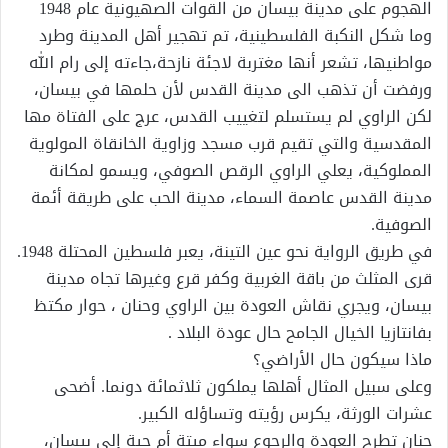
الهجوم على مدينة بيسان من القوات الصهيونية عام 1948
وما شكل النكبة الفلسطينية، تم تهجير أهل المدينة وطرد
مواطنيها، تشعر أنها مغتربة لاجئة نازحة،جاءته إلى رام الله
ورفضت أن تذهب الى مدينة القدس لأن حلمها في بيسان،
لكن الراوي لم يستسلم لتغييب القدس، عرج على الفتاة مها
المقدسية والتي تقيم قرب مسجد وزاوية الخانقاة المولوية
المملوكية، يعلي الراوي الرقص الصوفي، ويسمو لمكانة
مدينة القدس عاصمة السماء، مدينة الحب على طريقة أئمة
الصوفية.
في طريق الرواية نحو عين التينة، يعبر فلسطين المحتلة 1948.
قرى المثلث من باقة الغربية وكفر قرع وغيرها تجاه مدينة
بيسان، ويجري نقاش العودة بين الراوي وحنان ، حوار مكتظ
بفانتازيا الخيال الجامح حال عودة البلاد .
ماذا سيكون حال الأراضي؟
وعلى سبيل المثال أهلها يملكون ثلاثمائة دونما. أضحى
عشرات الورثة، يكرس رؤيته وتساؤله الكبير.
حنان تطرح العودة والرجوع سواء ميتة أم حية إلى بيسان،