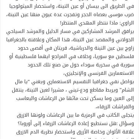
في الطريق الى بيسان أو عين التينة، واستحضار الميثولوجيا
ضرب موسى بعصاه الحجر وتفجرت عدة عيون منها عين التينة،
الراوي: ماذا ننتظر المهدي المنتظر!
يرافق المرشد المشاركين في مسار الدليل والمرشد السياحي
الجولاني والمقصد عين التينة، هذا المكان وعلاقته بالجغرافيا
زاوج بين عين التينة والدرباشية، قريتان في أقصى حدود
فلسطين مع سوريا، وخلاف في المراجع ايهما فلسطينية أو
سورية في سخرية سوداء حول من صنع تلك الحدود
الاستعمارين الفرنسي والإنجليزي،
يواصل نفي جغرافيا التقسيم الاستعماري ويغني “يا مال
الشام” ويربط مقاطع ودع-تيني ، مشيرا لعين التينة، ينتقل
إلى العين وما يسكن تحت مائها من الرعاشات واليعاسب
والفراشات الزرقاء،
يتجلى الكاتب في الرمزية ما بين الرعاشات ولونها الازرق
وسؤال :هل نستطيع إعادة الرعاشات الزرقاء إلى أوروبا؟
علاقة الألوان وخاصة الأزرق واستحضار نظرية الدم الازرق