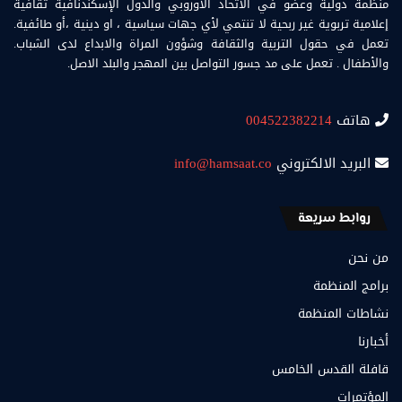
منظمة دولية وعضو في الاتحاد الاوروبي والدول الإسكندنافية ثقافية
إعلامية تربوية غير ربحية لا تنتمي لأي جهات سياسية ، او دينية ،أو طائفية.
تعمل في حقول التربية والثقافة وشؤون المراة والابداع لدى الشباب.
والأطفال . تعمل على مد جسور التواصل بين المهجر والبلد الاصل.
هاتف
004522382214
البريد الالكتروني
info@hamsaat.co
روابط سريعة
من نحن
برامج المنظمة
نشاطات المنظمة
أخبارنا
قافلة القدس الخامس
المؤتمرات