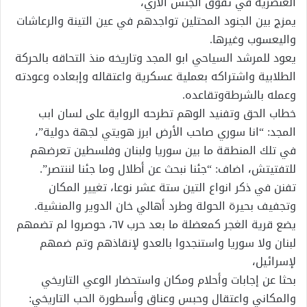
العنصرية في تفوق الجنس الآري،
يمزج بين الجنود المحتلين تواجدهم في عين التينة والرعاشات
واليعسوب وغيرها.
يعود للمرشد السياحي ابو المجد وتاريخه منذ التحاقه بالحركة
الطلابية واشتراكه بعملية عسكرية واعتقاله وإبعاده وعودته
وعمله بالشرطةوتقاعده.
خطاب الحق وتفنيد الوهم تطرحه الرواية على لسان ابب
المجد: “انا سوري صاحب الأرض ابرز هويتي لجهة دولية”،
في تلك المنطقة ما بين سوريا ولبنان وفلسطين تعرضهم
للتفتيتش، اضاف: “جئنا نبحث عن أطلال وما جئنا لننتصر”.
تفنن في ذكر انواع التين ستة عشر نوعا، تغيير المكان
وتجفيف بحيرة الحولة وطرد أهالي خان الدوير والمنشية.
يضع قرية الغجر كمعضلة ما بعد حرب ٦٧، حوصروا لم تضمهم
لبنان ولا سوريا واستنجدوا بالعدو لإنقاذهم وتم ضمهم
لإسرائيل،
بحثا عن إجابات وأحلام ومكان واستحضار الوعي التاريخي
والمكاني واعتقال وحبس وعناق وأسطورة الحب التاريخي: