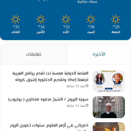
سماء صافية
35
34
33
30
29
℃
℃
℃
℃
℃
الجمعة
السبت
الأحد
الأثنين
الثلاثاء
الأخيرة
تعليقات
المنصة الدولية همسة نت تقدم برنامج العربية
تجمعنا إعداد وتقديم الدكتورة إشرق كرونه
منذ 13 ساعة
سورة البروج / الشيخ محمود هنداوي ( يوتيوب)
منذ 14 ساعة
ذكرياتي في أزهر العلوم: سنوات تكوين الروح