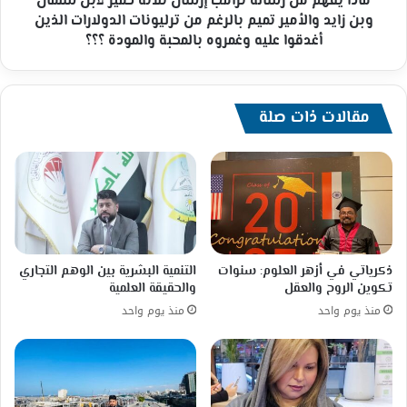
ماذا يفهم من رسالة ترامب إرسال ثلاثة حمير עبن سلمان
وبن
وبن زايد والأمير تميم بالرغم من ترليونات الدولارات الذين
زايد
أغدقوا عليه وغمروه بالمحبة والمودة ؟؟؟
والأمير
تميم
بالرغم
من
مقالات ذات صلة
ترليونات
الدولارات
الذين
أغدقوا
عليه
وغمروه
بالمحبة
والمودة
ذكرياتي في أزهر العلوم: سنوات
التنمية البشرية بين الوهم التجاري
؟؟؟
تكوين الروح والعقل
والحقيقة العلمية
منذ يوم واحد
منذ يوم واحد