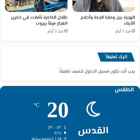
الهجرة بين وصايا الجدة وأحلام
ظلال الذاكرة تأملات في ذكرى
الأبناء
انفجار مرفأ بيروت
منذ 3 أيام
منذ 3 أيام
اترك تعليقاً
يجب أنت تكون
مسجل الدخول
لتضيف تعليقاً.
الطقس
20
℃
القدس
29º - 19º
91%
1.34 كيلومتر/ساعة