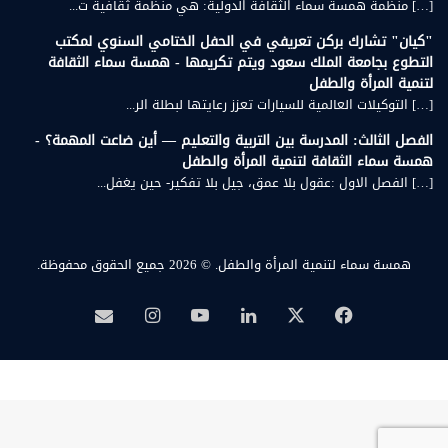
[…] منظمة همسة سماء الثقافة الدولية: هي منظمة ثقافية ت...
"كيان" تشارك بركن تعريفي في الحفل الختامي السنوي لمكتب
التطوع بجامعة الملك سعود ويتم تكريمها - همسة سماء الثقافة
لتنمية المرأة والطفل
[…] التوكيلات العالمية للسيارات تعزز رعايتها لبطلة الر...
الفصل الثالث: المدرسة بين التربية والتعليم — أين ضاعت المهمة؟ -
همسة سماء الثقافة لتنمية المرأة والطفل
[…] الفصل الاول :عقول بلا عمق، جيل بلا تفكير- حين يغفل...
همسة سماء لتنمية المرأة والطفل.
© 2026 جميع الحقوق محفوظة.
‫X
فيسبوك
لينكدإن
‫YouTube
انستقرام
بريد
همسة