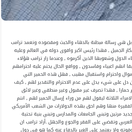
 بل هي رسالة مبطنة بالدهاء والخبث ومقصوده وتعمد ترامب
إنكار الجميل , فهذا رئيس اكبر واقوى دوله في العالم وعليه
ء الدول وشعوبها الذين أكرموه , وعندما زار ترامب هؤلاء
قا انهم اغبياء وفاسدون , وواقع الحال يحتم عليه احترامهم
وال واحترام واستقبال مهيب , فهل هذه الحمير التي
 دل على شيء يدل على عدم الاحترام والتقدير لهم , كيف
مارا , فهذا تصرف غير مقبول وغير منطقي وغير لائق
راء الثلاثة ليقول لهم من وراء إرسال الحمير لهم , انتم
لفقيرة منها وهم احق بهذه الدولارات من الشعب الأمريكي
 جديد مرتين وتبني الجامعات والمدارس وتبني بنية تحتية
عربي وتقضي على الفقر والجوع والجهل .أراد ترامب ان
وته ولا يعتمد على الغير بالدفاع عنه كما هو في دول