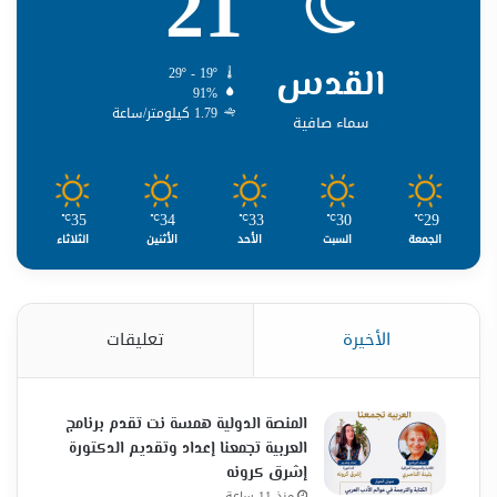
21
القدس
29º - 19º
91%
1.79 كيلومتر/ساعة
سماء صافية
35
34
33
30
29
℃
℃
℃
℃
℃
الجمعة
السبت
الأحد
الأثنين
الثلاثاء
الأخيرة
تعليقات
المنصة الدولية همسة نت تقدم برنامج
العربية تجمعنا إعداد وتقديم الدكتورة
إشرق كرونه
منذ 11 ساعة