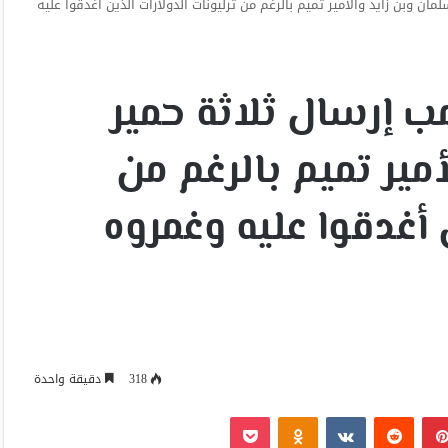
ان وبن زايد والأمير تميم بالرغم من ترليونات الدولارات الذين أغدقوا عليه
ب إرسال ثلاثة حمير
مير تميم بالرغم من
 أغدقوا عليه وغمروه
318
دقيقة واحدة
بينتيريست
Odnoklassniki
‫Pocket