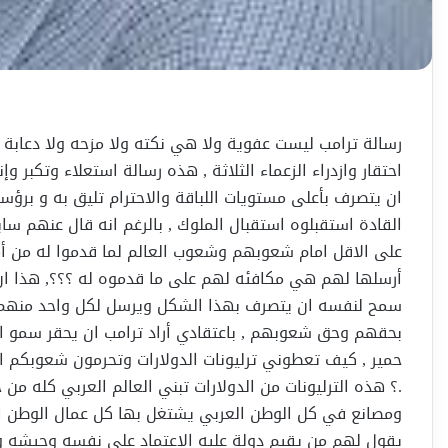
رسالة ترامب ليست عفوية ولا هي نكته ولا مزحه ولا دعابة
احتقار وازدراء الزعماء الثلاثة , هذه رسالة استعلاء وتكبر و
ان يتصرف بأعلى مستويات اللباقة والاحترام تليق به و برؤسا
القادة استقبلوه استقبال الملوك , بالرغم انه قال عنهم ساب
على الاقل امام شعوبهم وشعوب العالم لما قدموا له من أم
أرسلها لهم هي مكافئه لهم على ما قدموه له ؟؟؟, هذا ان
سمح لنفسه ان يتصرف بهذا الشكل ويرسل لكل واحد منهم ح
بحقهم وحق شعوبهم , باعتقادي أراد ترامب ان يحقر سمو الام
حمير , كيف تعطوني ترليونات الدولارات وتحرمون شعوبكم ا
.؟ هذه الترليونات من الدولارات تبني العالم العربي كله من
ومصانع في كل الوطن العربي يشتغل بها كل عمال الوطن ال
يقول لهم من يقيم دولة عليه الاعتماد على نفسه وجيشه وق