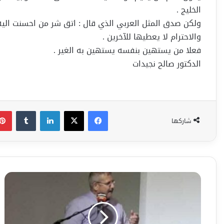
الخليج .
ولكن صدق المثل العربي الذي قال : اتق شر من احسنت اليه 
والاحترام لا يعطيها للآخرين .
فعلا من يستهين بنفسه يستهين به الغير .
الدكتور صالح نجيدات
فيسبوك
‫X
لينكدإن
شاركها
كثر
الولاء
وقل
الانتماء
/