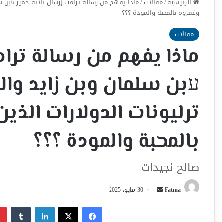
الرئيسية
/
مقالات
/
ماذا يفهم من رسالة ترامب إرسال ثلاثة حمير עبن سلم
وغمروه بالمحبة والمودة ؟؟؟
مقالات
ماذا يفهم من رسالة ترام
עبن سلمان وبن زايد والأ
ترليونات الدولارات الذين
بالمحبة والمودة ؟؟؟
صالح نجيدات
أرسل
Fatma
30 مايو، 2025
بريدا
فيسبوك
‫X
لينكدإن
إلكترونيا