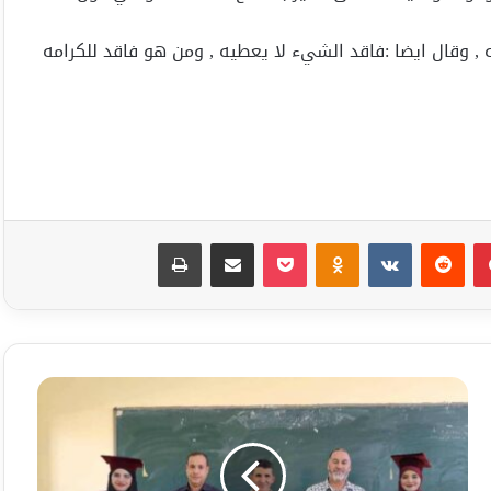
, وقال ايضا :فاقد الشيء لا يعطيه , ومن هو فاقد للكرامه
بينتيريست
Odnoklassniki
‫Pocket
مشاركة عبر البريد
طباعة
مناقشة
رسالتي
ماجستير
في
جامعة