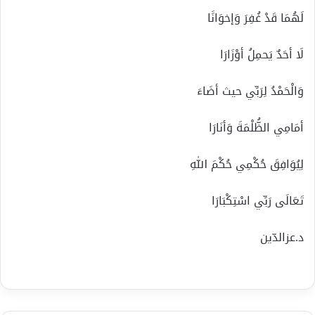
لَهُمَا قَدْ غُفِرَ وَإخوَانََا
لَا أحَدٌ يَحمِلُ أوْزَارَا
وَالْحَمْدُ لِرَبِّي حيث أضَاءَ
أمَامِي الظُّلْمَةَ وَأنَارَا
لِيُوَافِقَ حُكْمِي حُكْمَ اللهِ
تَعَالَى رَبِّي اسْتِكْبَارَا
د.عزالدّين