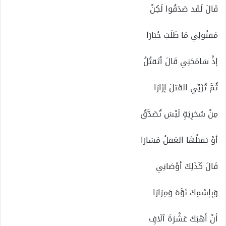
قَالَ لَقَد صَدَقُوا لَكِنْ
مَقتُولِي مَا طَلَبَ جُبَارَا
إذْ سَامَحَنِي قَالَ أتَقتُلُ
ثُمَّ تُزَيِّي القَتلَ إزَارَا
مِنْ سُخرِيَةِِ لَيْسَ تُصَدَّقُ
أوْ يَقبَلُهَا العَقلُ مَسَارَا
قَالَ كَذَلِكَ أوْصَانِي
وَبِإسْمِكَ نَوَّهَ وَمِرَارَا
أنْ أهَبَكَ عَشْرَةَ آلَافِِ