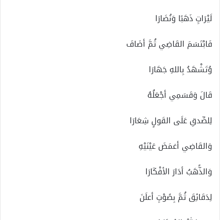
لَيْرَاتِِ ذَهَبََا وَنُضَارَا
فَابْتَسَمَ القَاضِي ثُمَّ أضَافَ
وُتَشْهَدُ بِاللهِ جَهَارَا
قَالَ وَقَسَمِي أجْعَلُهُ
لِلصِّدقِ عَلَى القَولٍ شِعَارَا
وَالقَاضِي أغمَضَ عَيْنَيْهِ
وَالذًّهَبُ أدَارَ الأفْكَارَا
لِدَقَائِقَ ثُمَّ بِصًوْتِِ أعلَنَ