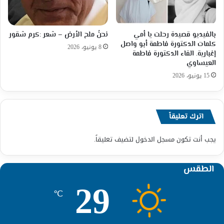
بالفيديو قصيدة رحلت يا أمي
نحنُ ملح الأرض – شعر :كرم شقور
كلمات الدكتورة فاطمة أبو واصل
8 يونيو، 2026
إغبارية. القاء الدكتورة فاطمة
العيساوي
15 يونيو، 2026
اترك تعليقاً
يجب أنت تكون
مسجل الدخول
لتضيف تعليقاً.
الطقس
29
℃