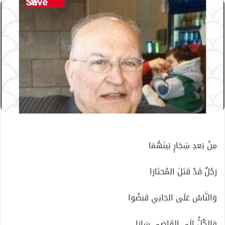
إلكترونيا
مِنْ بَعدِ شِجَارِِ بَينَهُمَا
رَجُلٌ قَدْ قَتَلَ المُختَارَا
وَالنَّاسُ عَلَى الجَانِي قَبَضُوا
وَالكُلُّ إلَى القَاضِى سَارَا