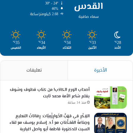
القدس
30º - 24º
46%
2.68 كيلومتر/ساعة
سماء صافية
35
34
34
33
28
℃
℃
℃
℃
℃
الأحد
الأثنين
الثلاثاء
الأربعاء
الخميس
الأخيرة
تعليقات
أصحاب الورع الكاذب! من كتاب قطوف وشوف
بقلم شاعر الأمة محمد ثابت
منذ 14 ساعة
الفِكْرِ في مَهَبِّ الخَوارِزْمِيّات: رِهاناتُ التعليمِ
وصِناعةُ المُمَكِّناتِ مع أ.د. إسلام يوسف مع لقاء
السبت للدكتورة فاطمة أبو واصل اغبارية