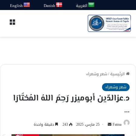
العربية
Danish
English
القائ
الرئيسية
/
شعر وشعراء
شعر وشعراء
د.عزالدّين أبوميزر رَحِمَ اللهُ المُختَارَا
…
أرسل
Fatma
25 مارس، 2025
243
دقيقة واحدة
بريدا