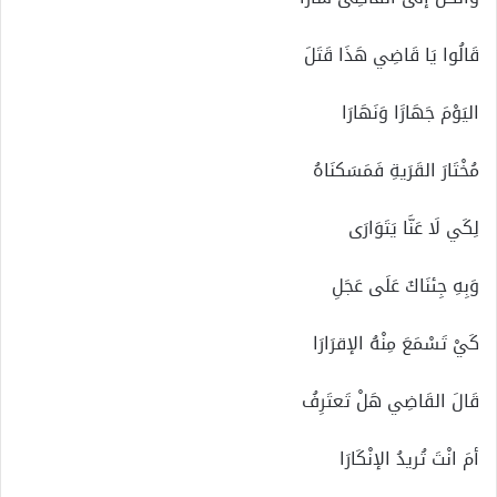
قَالُوا يَا قَاضِي هَذَا قَتَلَ
اليَوْمَ جَهَارََا وَنَهَارَا
مُخْتَارَ القَرَيةِ فَمَسَكنَاهُ
لِكَي لَا عَنَّا يَتَوَارَى
وَبِهِ جِئنَاكَ عَلَى عَجَلِ
كَيْ تَسْمَعَ مِنْهُ الإقرَارَا
قَالَ القَاضِي هَلْ تَعتَرِفُ
أمَ انْتَ تُريدُ الإنْكَارَا