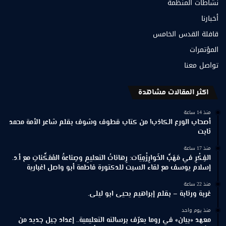
نشاطات المنظمة
أخبارنا
قافلة القدس الخامس
المؤتمرات
تواصل معنا
اكثر المقالات مشاهدة
منذ 14 ساعة
أصحاب الورع الكاذب! من كتاب قطوف وشوف بقلم شاعر الأمة محمد
ثابت
منذ 17 ساعة
الفِكْرِ في مَهَبِّ الخَوارِزْمِيّات: رِهاناتُ التعليمِ وصِناعةُ المُمَكِّناتِ مع أ.د.
إسلام يوسف مع لقاء السبت للدكتورة فاطمة أبو واصل اغبارية
منذ 22 ساعة
غربة ورتابة – بقلم إبراهيم يحيى ابو ليلى.
منذ يوم واحد
معهد «بيان» في روما يعرّف برسالته التعليمية.. إعداد جيل جديد من