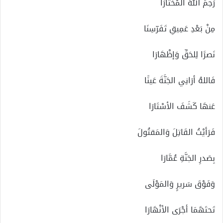
رَحِمَ اللهُ المُختَارَا
مِنْ بَعْدِ عَمِيقِ تَفَرّسِنَا
نَصرََا لِلحَقِّ وَإظْهَارَا
فَاللهُ أرَانِي الجَنَّةَ عَينََا
عَنهَا كَشَفَ الأسْتَارَا
فَرَأيْتُ القَاتِلَ وَالمَقتُولَ
بِصَدرِ الجَنَّةِ عُمَّارَا
وَفَوْقَ سَريرِِ وَالمَوْلَى
تَحتَهَمَا أجْرَى الأنْهَارَا