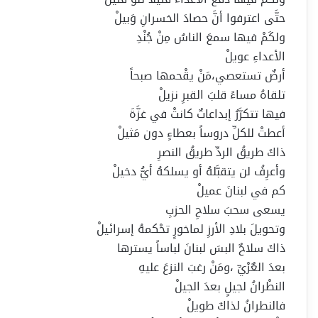
حتَّى اعترفوا أنَّ حصادَ الخسرانِ وَبيلْ
ولكَمْ فيها سمعَ الناسُ مِنْ جُنْدِ
الأعداءِ عويلْ
أرضٌ تستعصي،مَنْ يقْحمها صبحاً
تلقاهُ مساءً قلبَ القبرِ نزيلْ
فيها تتكرَّرُ إبداعاتٌ كانتْ في غزَّةَ
أعطتْ للكلِّ دروساً بعطاءٍ دون مَثيلْ
ذاكَ طريقُ الردِّ طريقُ النصرِ
وأعرِفُ لن يتقبَّلهُ أو يسلكهُ أيُّ دخيلْ
كم في لبنانَ عميلْ
يسعى سحبَ سلاحِ الحزبِ
وتحويلَ بلادِ الأرزِ لماخورٍ تحْكمهُ إسرائيلْ
ذاكَ سلاحٌ البسَ لبنانَ لباساً يسترها
بعدَ العٌرْيِّ ،ومَنْ رغبَ النزعَ عليهِ
النطْرانُ لجيلٍ بعدَ الجيلْ
فالنطرانُ لذاكَ طويلْ