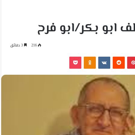
 ابو بكر/ابو فرح
216
3 دقائق
بينتيريست
Odnoklassniki
‫Pocket