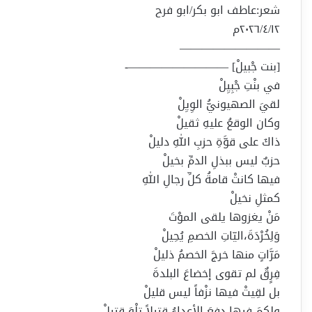
شعر:عاطف ابو بكر/ابو فرح
٢٠٢٦/٤/١٢م
—————————
[بنت جْبيلْ] —————————-
في بنْتِ جْبِيِلْ
لقيَ الصهيونيُّ الوِيِلْ
وكان الوقعُ عليهِ ثقيلْ
ذاكَ على قوَّةِ حزبِ اللهِ دليلْ
حزبٌ ليس ببذلِ الدمِّ بخيلْ
فيها كانتْ قامةُ كلِّ رجالِ اللهِ
كمثلِ نخيلْ
مَنْ يغزوها يلقى الموْتَ
وَلِخُرْدَةَ،اليّاتِ الخصمِ يُحِيلْ
مَرَّاتٍ منها خرجَ الخصمُ ذليلْ
فِرٍقٌ لم تقوى إخضاعَ البلدةَ
بل لقِيتْ فيها نزْفاً ليس قليلْ
ولكمَ فيها دفعَ الأعداءُ قتيلاً تلْوَ قتيلْ