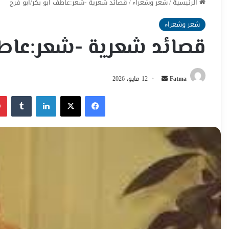
الرئيسية
/
شعر وشعراء
/
قصائد شعرية -شعر:عاطف ابو بكر/ابو فرح
شعر وشعراء
قصائد شعرية -شعر:عاطف
أرسل
Fatma
12 مايو، 2026
بريدا
فيسبوك
‫X
لينكدإن
إلكترونيا