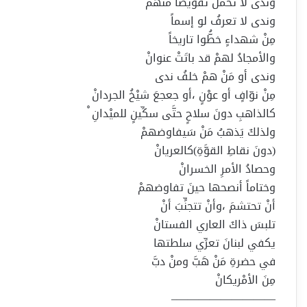
وندى لا تحملُ تفويضاً منهمْ
وندى لا تعرفُ لو إسماً
مِنْ شهداءٍ خطُّوا تاريخاً
والأمجادُ لهمْ قد باتَتْ عنوانْ
وندى أو مَنْ همْ خلفُ ندى
مِنْ نوّافٍ أو عوْنٍ ،أو جعجعَ شيْخُ الجردانْ
كالذاهبِ دونَ سلاحٍ حتَّى سكِّينٍ للميْدانِ ْ
ولذلكَ يَذهبُ مَنْ سَيفاوضهمْ
(دونَ نقاطِ القوَّةِ)كالعريانْ
وحصادُ الأمرِ الخسرانْ
وختاماً أنصحها حينَ تفاوضهمْ
أنْ تحتشمَ ،وأنْ تتجنٍّبَ أنْ
تلبسَ ذاكَ العاري الفستانْ
يكفي لبنانَ تعرِّي سلطتها
في حضرةِ مَنْ هَبَّ ومنْ دبَّ
مِنَ الأمْريكانْ
—————————–