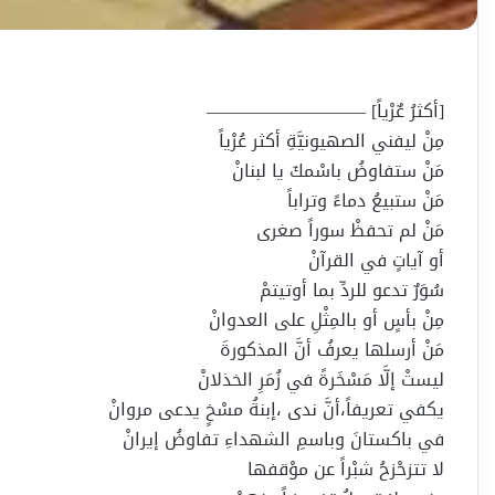
[أكثرُ عٌرْياً] —————————
مِنْ ليفني الصهيونيَّةِ أكثر عُرْياً
مَنْ ستفاوضُ باسْمكَ يا لبنانْ
مَنْ ستبيعُ دماءً وتراباً
مَنْ لم تحفظْ سوراً صغرى
أو آياتٍ في القرآنْ
سُوَرٌ تدعو للردِّ بما أوتيتمْ
مِنْ بأسٍ أو بالمِثْلِ على العدوانْ
مَنْ أرسلها يعرفُ أنَّ المذكورةَ
ليستْ إلَّا مَسْخَرةً في زُمَرِ الخذلانْ
يكفي تعريفاً،أنَّ ندى ،إبنةُ مسْخٍ يدعى مروانْ
في باكستانَ وباسمِ الشهداءِ تفاوضُ إيرانْ
لا تتزحْزحُ شبْراً عن موْقفها