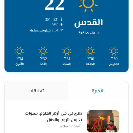
22
القدس
30º - 22º
86%
1.34 كيلومتر/ساعة
سماء صافية
34
32
31
30
30
℃
℃
℃
℃
℃
الخميس
الجمعة
السبت
الأحد
الأثنين
الأخيرة
تعليقات
ذكرياتي في أزهر العلوم: سنوات
تكوين الروح والعقل
منذ 12 ساعة