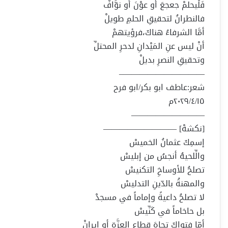
فَلْيحلمْ جعجعَ أو عوْنَ أو نوَّافْ
فالنطرانُ لتحقيقِ الحلمِ طويلْ
أمَّا الشرفاءُ هناكَ،فرؤيتهمْ
أنْ ليس عنِ المَيْدانِ لدحرِ المحتلِّ
وتحقيقِ النصرِ بديلْ
——————————–
شعر:عاطف ابو بكر/ابو فرح
٢٠٢٩/٤/١٥م
—————————
[نكشهْ] —————————
إسمِكَ عثمانُ الخميسْ
والِّلحيهُ أنجسُ من إبليسْ
تصلحُ للأوساخِ التكنيسْ
والمهنةُ بالدّينِ التدليسْ
لا تصلحُ داعيةً وإماماً في مسجدْ
بل حاخاماً في كَنِّيسْ
أمّا فتواكَ تجاهَ قطاعِ العزَّةِ أو إيرانْ