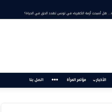
مد ثابت والشاعرة فاطمة الزامل: عزف على أوتار الحنين وشجن القوافي
…
الأخبار
مؤتمر المرأة
اتصل بنا