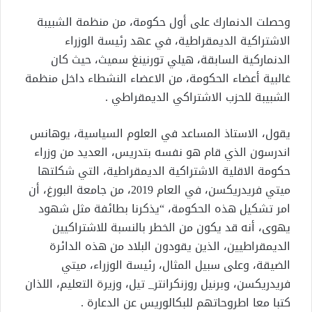
وحصلت الدنمارك على أول حكومة، من منظمة الشبيبة
الاشتراكية الديمقراطية، في عهد رئيسة الوزراء
الدنماركية السابقة، هيلي تورنينغ سميث، حيث كان
غالبية أعضاء الحكومة، من الاعضاء النشطاء داخل منظمة
الشبيبة للحزب الاشتراكي الديمقراطي .
يقول، الاستاذ المساعد في العلوم السياسية، يوهانس
اندرسون الذي قام هو نفسه بتدريس، العديد من وزراء
حكومة الاقلية الاشتراكية الديمقراطية، التي شكلتها
ميتي فريدريكسن، في العام 2019، من جامعة البورغ، أن
امر تشكيل هذه الحكومة، “يذكرنا بطائفة مثل شهود
يهوى، أنه قد يكون من الخطر بالنسبة للاشتراكيين
الديمقراطيين، الذين يقودون البلاد من هذه الدائرة
الضيقة، وعلى سبيل المثال، رئيسة الوزراء، ميتي
فريدريكسن، وبرنيل روزنكرانتر_ تيل، وزيرة التعليم، اللذان
كتبا معا اطروحاتهم للبكالوريس عن الدعارة .