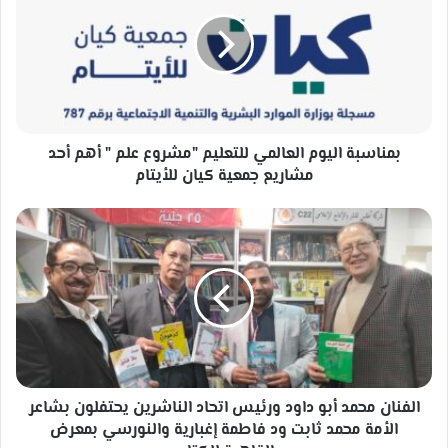
العالمي
للتعليم
"مشروع
علم
"
أهم
أحد
مشاريع
بمناسبة اليوم العالمي للتعليم "مشروع علم " أهم أحد
جمعية
مشاريع جمعية كيان للأيتام
كيان
للأيتام
الفنان
محمد
أبو
داود
ورئيس
اتحاد
الناشرين
يحتفلون
بشاعر
الأمة
الفنان محمد أبو داود ورئيس اتحاد الناشرين يحتفلون بشاعر
محمد
الأمة محمد ثابت ود فاطمة إغبارية والنورسي بمعرض