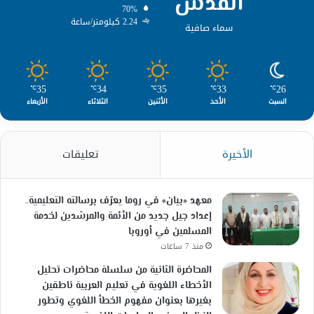
القدس
70%
2.24 كيلومتر/ساعة
سماء صافية
35
34
35
33
26
℃
℃
℃
℃
℃
السبت
الأحد
الأثنين
الثلاثاء
الأربعاء
الأخيرة
تعليقات
معهد «بيان» في روما يعرّف برسالته التعليمية..
إعداد جيل جديد من الأئمة والمرشدين لخدمة
المسلمين في أوروبا
منذ 7 ساعات
المحاضرة الثانية من سلسلة محاضرات تحليل
الأخطاء اللغوية في تعليم العربية ناطقين
بغيرها بعنوان مفهوم الخطأ اللغوي وتطور