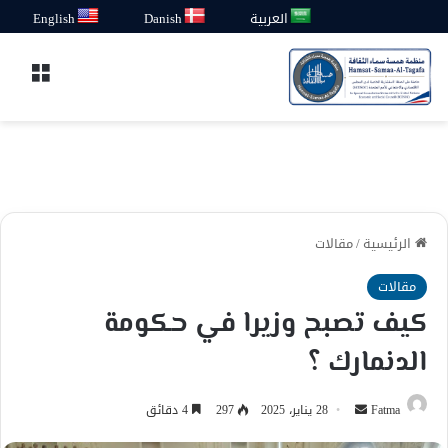
العربية
Danish
English
القائ
الرئيسية
/
مقالات
مقالات
كيف تصبح وزيرا في حكومة
الدنمارك ؟
أرسل
Fatma
28 يناير، 2025
297
4 دقائق
بريدا