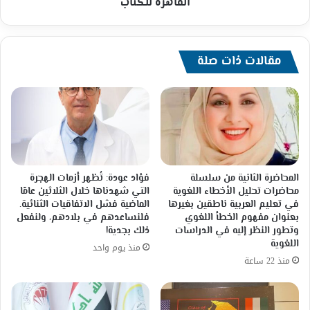
ثابت
القاهرة للكتاب
ود
فاطمة
إغبارية
والنورسي
مقالات ذات صلة
بمعرض
القاهرة
للكتاب
المحاضرة الثانية من سلسلة
فؤاد عودة: تُظهر أزمات الهجرة
محاضرات تحليل الأخطاء اللغوية
التي شهدناها خلال الثلاثين عامًا
في تعليم العربية ناطقين بغيرها
الماضية فشل الاتفاقيات الثنائية.
بعنوان مفهوم الخطأ اللغوي
فلنساعدهم في بلادهم، ولنفعل
وتطور النظر إليه في الدراسات
ذلك بجدية!
اللغوية
منذ يوم واحد
منذ 22 ساعة