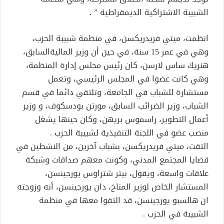
الشبيبة الاشتراكية الديمقراطية ” .
انظمت، ميتي فريدريكسن، في منظمة شبيبة الحزب،
وهي في عمر 15 سنة، في حين أن وزير الماليةالسابق،
هنريك ساس لارسن، كان رئيس مجلس إدارة المنظمة،
وهي كانت عضوا في المجلس الرئيسي، وتعمل
مستشارة للشباب في الجامعة، وتلتقي دائما في قسم
الشباب، وزير الضرائب السابق، مورتن بودسكوف، و وزير
أعمال التطوير، راسموس بريهن، وكان حينها يشغل
منصب عضو في اللجنة التنفيذية لشبيبة الحزب .
التقت، ميتي فريدريكسن، بشباب آخرين، من النشطين في
قضايا المجتمع المدني، وكونت معهم صداقات وشبكة
علاقات واسعة، ويقول، بيتر شتراوس يورجينسن،
المستشار الخاص لوزير المناخ، دان يورجينسن، أنه وزوجته
ان هالسبو يورجينسن، قد التقوا معها في منظمة
الشبيبة في الحزب .