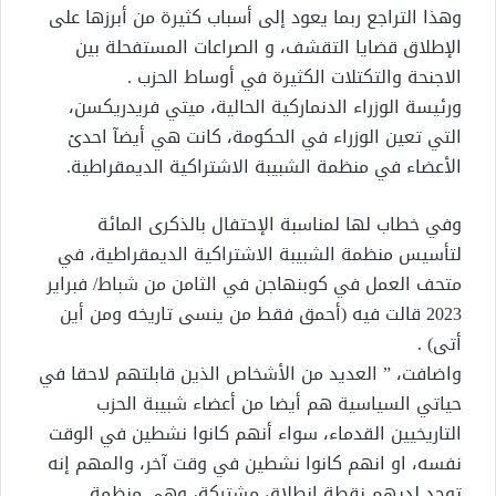
وهذا التراجع ربما يعود إلى أسباب كثيرة من أبرزها على
الإطلاق قضايا التقشف، و الصراعات المستفحلة بين
الاجنحة والتكتلات الكثيرة في أوساط الحزب .
ورئيسة الوزراء الدنماركية الحالية، ميتي فريدريكسن،
التي تعين الوزراء في الحكومة، كانت هي أيضآ احدئ
الأعضاء في منظمة الشبيبة الاشتراكية الديمقراطية.
وفي خطاب لها لمناسبة الإحتفال بالذكرى المائة
لتأسيس منظمة الشبيبة الاشتراكية الديمقراطية، في
متحف العمل في كوبنهاجن في الثامن من شباط/ فبراير
2023 قالت فيه (أحمق فقط من ينسى تاريخه ومن أين
أتى) .
واضافت، ” العديد من الأشخاص الذين قابلتهم لاحقا في
حياتي السياسية هم أيضا من أعضاء شبيبة الحزب
التاريخيين القدماء، سواء أنهم كانوا نشطين في الوقت
نفسه، او انهم كانوا نشطين في وقت آخر، والمهم إنه
توجد لديهم نقطة انطلاق مشتركة، وهي منظمة