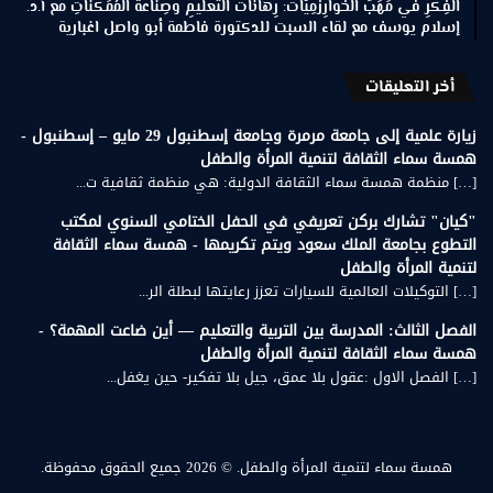
الفِكْرِ في مَهَبِّ الخَوارِزْمِيّات: رِهاناتُ التعليمِ وصِناعةُ المُمَكِّناتِ مع أ.د.
إسلام يوسف مع لقاء السبت للدكتورة فاطمة أبو واصل اغبارية
أخر التعليقات
زيارة علمية إلى جامعة مرمرة وجامعة إسطنبول 29 مايو – إسطنبول -
همسة سماء الثقافة لتنمية المرأة والطفل
[…] منظمة همسة سماء الثقافة الدولية: هي منظمة ثقافية ت...
"كيان" تشارك بركن تعريفي في الحفل الختامي السنوي لمكتب
التطوع بجامعة الملك سعود ويتم تكريمها - همسة سماء الثقافة
لتنمية المرأة والطفل
[…] التوكيلات العالمية للسيارات تعزز رعايتها لبطلة الر...
الفصل الثالث: المدرسة بين التربية والتعليم — أين ضاعت المهمة؟ -
همسة سماء الثقافة لتنمية المرأة والطفل
[…] الفصل الاول :عقول بلا عمق، جيل بلا تفكير- حين يغفل...
همسة سماء لتنمية المرأة والطفل.
© 2026 جميع الحقوق محفوظة.