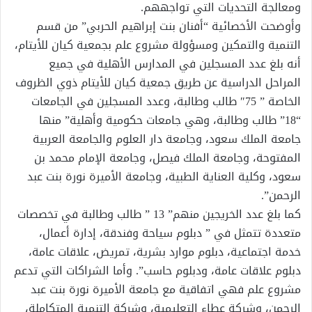
ومعالجة التحديات التي تواجههم.
وأوضحت الأخصائية “أفنان بنت إبراهيم الحربي” من قسم
التنمية والتمكين ومسؤولة مشروع علم بجمعية كيان للأيتام،
أنه بلغ عدد المسجلين في المدارس الأهلية في جميع
المراحل الدراسية عن طريق جمعية كيان للأيتام ذوي الظروف
الخاصة ” 75″ طالب وطالبة، وعدد المسجلين في الجامعات
“18” طالب وطالبة، وهي جامعات حكومية وأهلية” منها
جامعة الملك سعود، وجامعة دار العلوم والجامعة العربية
المفتوحة، وجامعة الملك فيصل، وجامعة الإمام محمد بن
سعود، وكلية العناية الطبية، وجامعة الأميرة نورة بنت عبد
الرحمن”.
كما بلغ عدد الخريجين منهم” 13 ” طالب وطالبة في تخصصات
متعددة تتمثل في ” دبلوم سياحة وفندقة، إدارة أعمال،
خدمة اجتماعية، دبلوم موارد بشرية، تمريض، علاقات عامة،
دبلوم علاقات عامة، ودبلوم حاسب”. وأما الشراكات التي تدعم
مشروع علم فهي اتفاقية مع جامعة الأميرة نورة بنت عبد
الرحمن، وشركة عطاء التعليمية، وشركة التنمية المتكاملة،