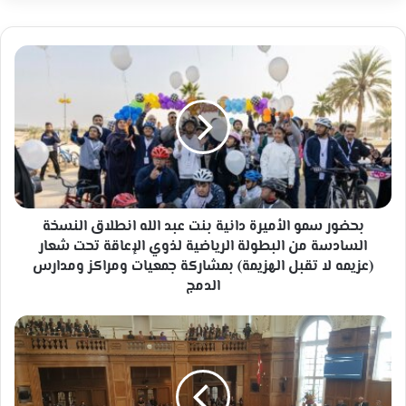
بحضور
سمو
الأميرة
دانية
بنت
عبد
الله
انطلاق
النسخة
السادسة
بحضور سمو الأميرة دانية بنت عبد الله انطلاق النسخة
من
السادسة من البطولة الرياضية لذوي الإعاقة تحت شعار
البطولة
(عزيمه لا تقبل الهزيمة) بمشاركة جمعيات ومراكز ومدارس
الرياضية
الدمج
لذوي
الإعاقة
كيف
تحت
تصبح
شعار
وزيرا
(عزيمه
في
لا
حكومة