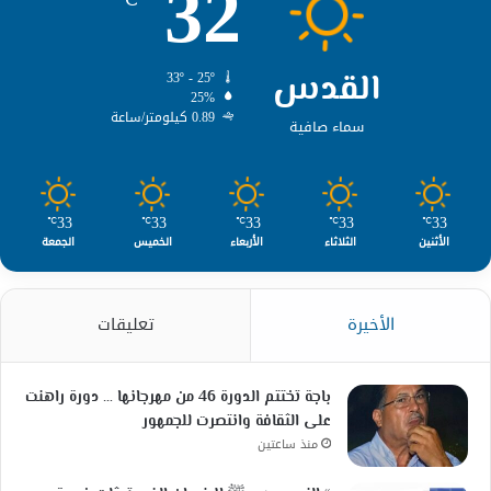
32
القدس
33º - 25º
25%
0.89 كيلومتر/ساعة
سماء صافية
33
33
33
33
33
℃
℃
℃
℃
℃
الأثنين
الثلاثاء
الأربعاء
الخميس
الجمعة
الأخيرة
تعليقات
باجة تختتم الدورة 46 من مهرجانها … دورة راهنت
على الثقافة وانتصرت للجمهور
منذ ساعتين