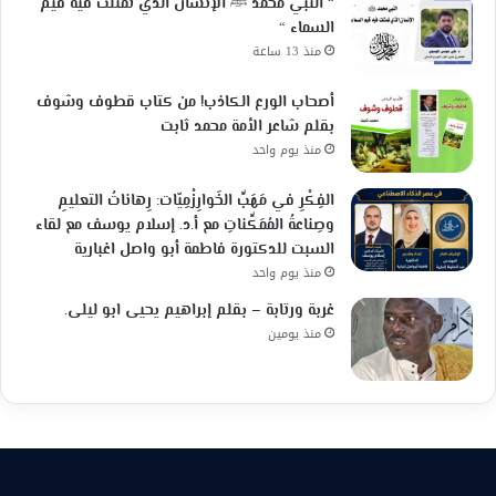
“ النبي محمد ﷺ الإنسان الذي تمثلت فيه قيم
السماء “
منذ 13 ساعة
أصحاب الورع الكاذب! من كتاب قطوف وشوف
بقلم شاعر الأمة محمد ثابت
منذ يوم واحد
الفِكْرِ في مَهَبِّ الخَوارِزْمِيّات: رِهاناتُ التعليمِ
وصِناعةُ المُمَكِّناتِ مع أ.د. إسلام يوسف مع لقاء
السبت للدكتورة فاطمة أبو واصل اغبارية
منذ يوم واحد
غربة ورتابة – بقلم إبراهيم يحيى ابو ليلى.
منذ يومين