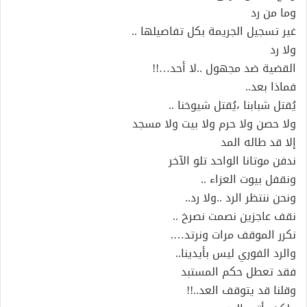
وما من رد
غير تسجيل الجريمة بكل تفاصيلها ..
ولا رد
القضية ضد مجهول ..لا أحد…!!
فماذا بعد..
يُقتل شبابنا ،يُقتل شيوخنا ..
ولا حصن ولا حرم ولا بيت ولا مسجد
إلا قد طاله المد
ندفن موتانا الواحد تلو الآخر
ونقفل بيوت العزاء ..
ونحن ننتظر الرد ..ولا رد..
نقف عاجزين نصمت نصرخ ..
نكرر الموقف مرات ونرتد….
والرد الفوري ليس بأيدينا..
فقد تعطل حكم المستبد
وقلنا قد يتوقف العد..!!