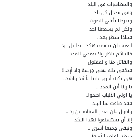
والمظاهرات في البلد
وفي مدخل كل بلد
وصرخنا بأعلى الصوت ..
ولكن لم يسمعنا احد
فماذا ننتظر بعد..
العنف لن يتوقف هكذا ابدا بل يزِد
فالحاكم ينظر ولا يعطي المدد
والقاتل منا والمقتول
فتكفي تلك ..هي جريمة ولا أزِد..!!
هي نكبة أخرى علينا ..أشدّ واشدّ..
يا ربنا أين المدد ..
يا اولي الألباب اصحوا..
فقد ضاعت منا البلد
واقول ..لن يعجز العقلاء عن رد ..
إلا أن يستسلموا لهذا النكد
ونبقى جميعا أسرى ..
ننتظر القادم الأسوأ.