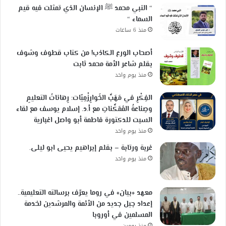
“ النبي محمد ﷺ الإنسان الذي تمثلت فيه قيم
السماء “
منذ 6 ساعات
أصحاب الورع الكاذب! من كتاب قطوف وشوف
بقلم شاعر الأمة محمد ثابت
منذ يوم واحد
الفِكْرِ في مَهَبِّ الخَوارِزْمِيّات: رِهاناتُ التعليمِ
وصِناعةُ المُمَكِّناتِ مع أ.د. إسلام يوسف مع لقاء
السبت للدكتورة فاطمة أبو واصل اغبارية
منذ يوم واحد
غربة ورتابة – بقلم إبراهيم يحيى ابو ليلى.
منذ يوم واحد
معهد «بيان» في روما يعرّف برسالته التعليمية..
إعداد جيل جديد من الأئمة والمرشدين لخدمة
المسلمين في أوروبا
منذ يومين