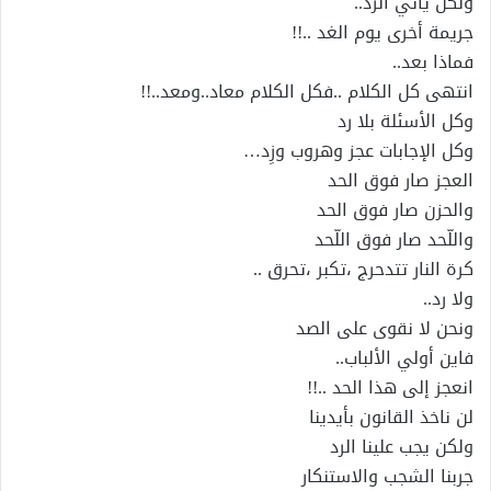
ولكن يأتي الرد..
جريمة أخرى يوم الغد ..!!
فماذا بعد..
انتهى كل الكلام ..فكل الكلام معاد..ومعد..!!
وكل الأسئلة بلا رد
وكل الإجابات عجز وهروب وزِد…
العجز صار فوق الحد
والحزن صار فوق الحد
واللّحد صار فوق اللّحد
كرة النار تتدحرج ،تكبر ،تحرق ..
ولا رد..
ونحن لا نقوى على الصد
فاين أولي الألباب..
انعجز إلى هذا الحد ..!!
لن ناخذ القانون بأيدينا
ولكن يجب علينا الرد
جربنا الشجب والاستنكار