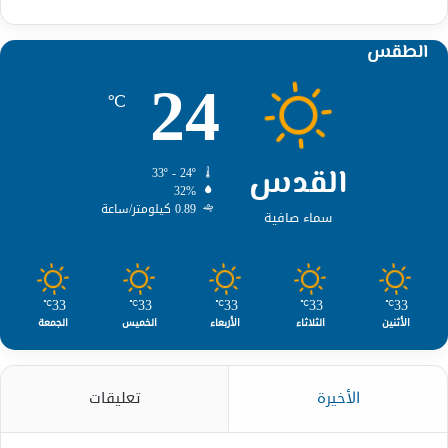
الطقس
24
℃
القدس
33º - 24º
32%
0.89 كيلومتر/ساعة
سماء صافية
33
33
33
33
33
℃
℃
℃
℃
℃
الأثنين
الثلاثاء
الأربعاء
الخميس
الجمعة
الأخيرة
تعليقات