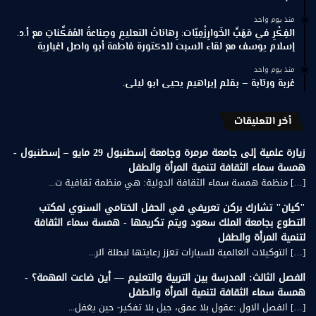
منذ يوم واحد
الفِكْرِ في مَهَبِّ الخَوارِزْمِيّات: رِهاناتُ التعليمِ وصِناعةُ المُمَكِّناتِ مع أ.د.
إسلام يوسف مع لقاء السبت للدكتورة فاطمة أبو واصل اغبارية
منذ يوم واحد
غربة ورتابة – بقلم إبراهيم يحيى ابو ليلى.
أخر التعليقات
زيارة علمية إلى جامعة مرمرة وجامعة إسطنبول 29 مايو – إسطنبول -
همسة سماء الثقافة لتنمية المرأة والطفل
[…] منظمة همسة سماء الثقافة الدولية: هي منظمة ثقافية ت...
"كيان" تشارك بركن تعريفي في الحفل الختامي السنوي لمكتب
التطوع بجامعة الملك سعود ويتم تكريمها - همسة سماء الثقافة
لتنمية المرأة والطفل
[…] التوكيلات العالمية للسيارات تعزز رعايتها لبطلة الر...
الفصل الثالث: المدرسة بين التربية والتعليم — أين ضاعت المهمة؟ -
همسة سماء الثقافة لتنمية المرأة والطفل
[…] الفصل الاول :عقول بلا عمق، جيل بلا تفكير- حين يغفل...