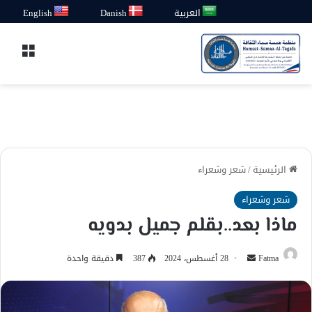
العربية
Danish
English
القائ
الرئيسية
/
شعر وشعراء
شعر وشعراء
ماذا بعد..بقلم جميل بدويه
أرسل
Fatma
28 أغسطس، 2024
387
دقيقة واحدة
بريدا
إلكترونيا