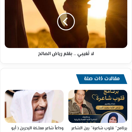
قبر
تَغيبي
أبيه
..
عبدالله
بقلم
رياض
الصالح
لا تَغيبي .. بقلم رياض الصالح
مقالات ذات صلة
برنامج” قلوب شاعرة” بين الشاعر
وداعاً شاعر مملكة البحرين ( أبو