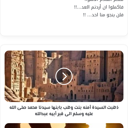
فاكملوا ان أردتم العد…!!
فلن ينجو منا احد… !!
ذهبت
السيدة
أمنه
بنت
وهب
بابنها
سيدنا
محمد
صلى
الله
ذهبت السيدة أمنه بنت وهب بابنها سيدنا محمد صلى الله
عليه
عليه وسلم الى قبر أبيه عبدالله
وسلم
الى
لا