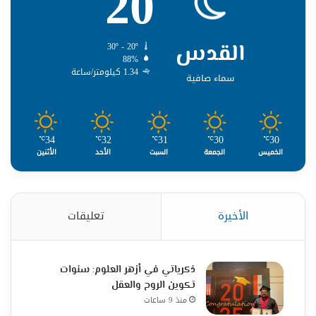
20
القدس
30º - 20º
88%
1.34 كيلومتر/ساعة
سماء صافية
34
32
31
30
30
℃
℃
℃
℃
℃
الخميس
الجمعة
السبت
الأحد
الأثنين
الأخيرة
تعليقات
ذكرياتي في أزهر العلوم: سنوات
تكوين الروح والعقل
منذ 9 ساعات