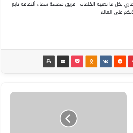
اري بكل ما تعنيه الكلمات فريق همسة سماء ألثقافه تابع
تكم على العالم
بينتيريست
Odnoklassniki
‫Pocket
مشاركة عبر البريد
طباعة
مصرع
الشاب
"م.ه"
(26
عاما)
في
رفح