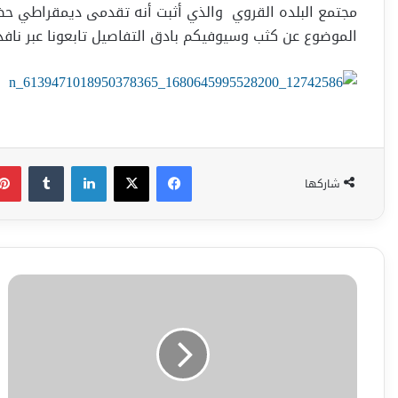
مجتمع البلده القروي والذي أثبت أنه تقدمى ديمقراطي حض
الموضوع عن كثب وسيوفيكم بادق التفاصيل تابعونا عبر نافذ
فيسبوك
‫X
لينكدإن
شاركها
لاحول
ولا
قوة
الا
بالله
رحمه
الله