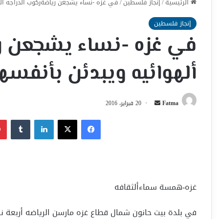
الرئيسية
/
إنجاز فلسطين
/
في غزه -نساء يشجعن رياضةركوب ألدراجه أل
إنجاز فلسطين
في غزه -نساء يشجعن ري
ألهوائيه ويبدئن بأنفسه
أرسل
Fatma
20 فبراير، 2016
بريدا
فيسبوك
‫X
لينكدإن
إلكترونيا
غزه-همسة سماءألثقافه
في بلدة بيت حانون شمال قطاع غزه مارسن الرياضه أربعة نس