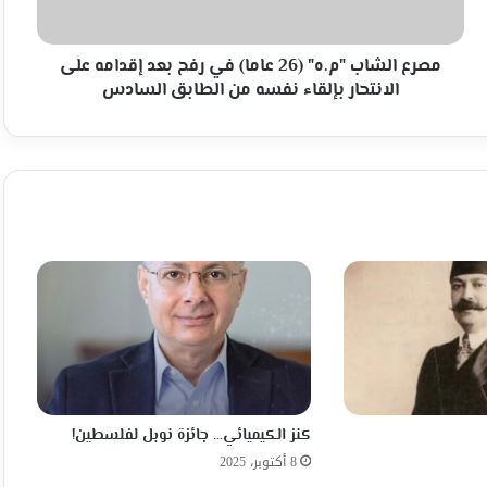
بعد
إقدامه
على
مصرع الشاب "م.ه" (26 عاما) في رفح بعد إقدامه على
الانتحار
الانتحار بإلقاء نفسه من الطابق السادس
بإلقاء
نفسه
من
الطابق
السادس
كنز الكيميائي… جائزة نوبل لفلسطين!
8 أكتوبر، 2025