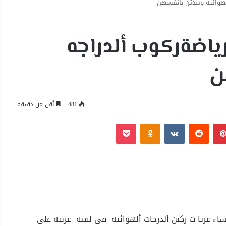
هوائيه ويبدئن بأنفسهن
اضةركوب ألدراجه
ن
481
أقل من دقيقة
بينتيريست
Odnoklassniki
‫Pocket
اء غزيا ت ركبن ألدرجات ألهوائيه في لفته غريبه على