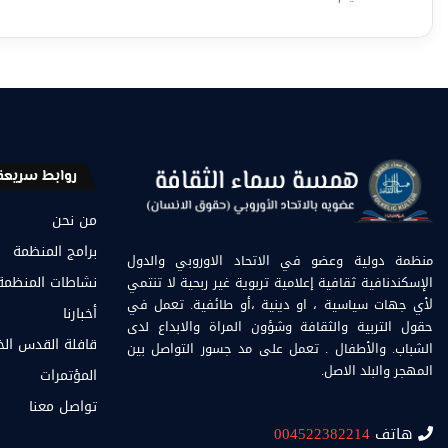
روابط سريعة
من نحن
برامج المنظمة
منظمة دولية وعضو في الاتحاد الاوروبي والدول
الإسكندنافية ثقافية إعلامية تربوية غير ربحية لا تنتمي
نشاطات المنظمة
لأي جهات سياسية ، او دينية ،أو طائفية. تعمل في
أخبارنا
حقول التربية والثقافة وشؤون المراة والابداع لدى
قافلة القدس ال
الشباب. والأطفال . تعمل على مد جسور التواصل بين
المهجر والبلد الاصل.
المؤتمرات
تواصل معنا
هاتف
004522382214