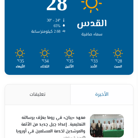
28
القدس
30º - 24º
65%
2.68 كيلومتر/ساعة
سماء صافية
35
34
35
33
28
℃
℃
℃
℃
℃
السبت
الأحد
الأثنين
الثلاثاء
الأربعاء
الأخيرة
تعليقات
معهد «بيان» في روما يعرّف برسالته
التعليمية.. إعداد جيل جديد من الأئمة
والمرشدين لخدمة المسلمين في أوروبا
منذ 5 ساعات