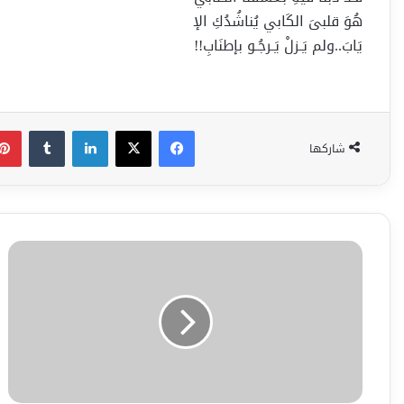
هُوَ قلبىَ الكَابي يُناشُدُكِ الإ
يَابَ..ولم يَـزلْ يَـرجُـو بإطنَابِ!!
فيسبوك
‫X
لينكدإن
شاركها
زمان
وأفراح
زمان