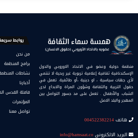
روابط سريعة
من نحن
برامج المنظمة
منظمة دولية وعضو في الاتحاد الاوروبي والدول
الإسكندنافية ثقافية إعلامية تربوية غير ربحية لا تنتمي
نشاطات المنظمة
لأي جهات سياسية ، او دينية ،أو طائفية. تعمل في
أخبارنا
حقول التربية والثقافة وشؤون المراة والابداع لدى
قافلة القدس ال
الشباب. والأطفال . تعمل على مد جسور التواصل بين
المهجر والبلد الاصل.
المؤتمرات
تواصل معنا
هاتف
004522382214
البريد الالكتروني
info@hamsaat.co