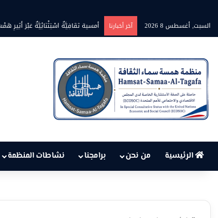
السبت, أغسطس 8 2026
أمسية ثقَافِيَّةٌ اسْتِثْنَائِيَّةٌ عَبْرَ أَثِيرِ هَمْسَ
آخر أخبارنا
الرئيسية
من نحن
برامجنا
نشاطات المنظمة