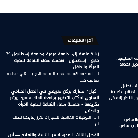
أخر التعليقات
زيارة علمية إلى جامعة مرمرة وجامعة إسطنبول 29
 التعليمية..
مايو – إسطنبول - همسة سماء الثقافة لتنمية
دين لخدمة
المرأة والطفل
[…] منظمة همسة سماء الثقافة الدولية: هي منظمة
ثقافية ت...
ات تحليل
"كيان" تشارك بركن تعريفي في الحفل الختامي
 ناطقين بغيرها
السنوي لمكتب التطوع بجامعة الملك سعود ويتم
 النظر إليه في
تكريمها - همسة سماء الثقافة لتنمية المرأة
والطفل
[…] التوكيلات العالمية للسيارات تعزز رعايتها لبطلة
الشاعرة
الر...
لوب شاعرة
الفصل الثالث: المدرسة بين التربية والتعليم — أين