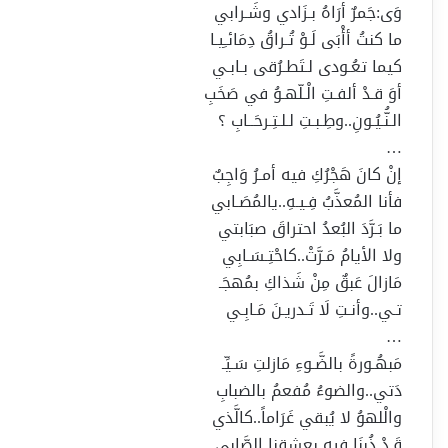
وَى:جَمرٌ أرَاهُ بـزَادي وشَـرابي
ما كنتُ أأْبَى لَـوْ تُـراقُ دِمَائـِيـا
كيما تعُـودى لـتَطـرُقى بـابـي
أوَ قـدْ ألفـتِ الْـلّهـوُ في صَخَبِ
الـنُّـيُـونِ..وطِـبـتِ لـلـتِـرحَــابِ ؟
…
إنْ كانَ هَجْرُكِ فيه أمـرُ وَاجِبٌ
فأنا المُعذَّبُ فِـيـهِ..يالمُصَـابي
ما بَـرَّدَ البُعدُ احتراقَ صبَابتي
ولا الأيامُ مَـرَّتْ..كاحْتِـسَـابِي
مَازالَ عَبقٌ مِنْ شَذاكِ بمُهجَـ
تـي..وأنـتِ لَا تَـدريـنَ مَـابِـي
…
مَبهُـورةً بالضَّـوءِ مَازلتِ سَـيِّـ
دَتي..والضوءُ مُفعمُ بالضبابِ
والْلهوُ لا يُبقي غَرَاماً..كالَّذي
قَـدْ ذُبنَا فيهِ بعشقنا الصَّابي