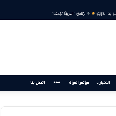
ةِ نِتْ الدَّوْلِيَّةِ
بَرْنَامَجُ: “العَرَبِيَّةُ تَجْمَعُنَا”
…
الأخبار
مؤتمر المرأة
اتصل بنا