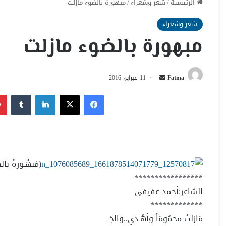
الرئيسية
/
شعر وشعراء
/
مبهورة بالضوء مازلت
شعر وشعراء
مبهورة بالضوء مازلت
أرسل
Fatma
11 فبراير، 2016
بريدا
فيسبوك
‫X
لينكدإن
إلكترونيا
(مَبهُـورةً بالضَ
*****************
الشاعر:أحمد عفيفى
*************
مَازلتُ محمُومَاً وأهْـذي..والجَـ