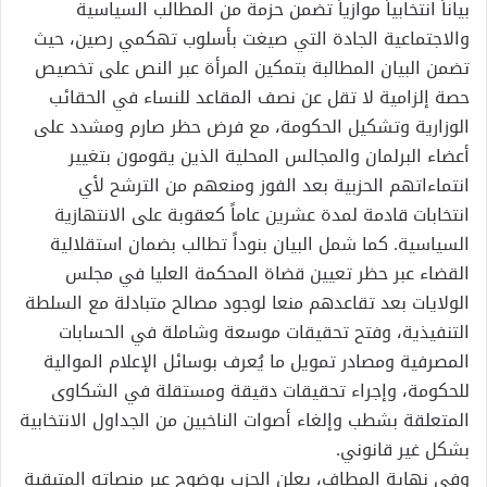
بياناً انتخابياً موازياً تضمن حزمة من المطالب السياسية
والاجتماعية الجادة التي صيغت بأسلوب تهكمي رصين، حيث
تضمن البيان المطالبة بتمكين المرأة عبر النص على تخصيص
حصة إلزامية لا تقل عن نصف المقاعد للنساء في الحقائب
الوزارية وتشكيل الحكومة، مع فرض حظر صارم ومشدد على
أعضاء البرلمان والمجالس المحلية الذين يقومون بتغيير
انتماءاتهم الحزبية بعد الفوز ومنعهم من الترشح لأي
انتخابات قادمة لمدة عشرين عاماً كعقوبة على الانتهازية
السياسية. كما شمل البيان بنوداً تطالب بضمان استقلالية
القضاء عبر حظر تعيين قضاة المحكمة العليا في مجلس
الولايات بعد تقاعدهم منعا لوجود مصالح متبادلة مع السلطة
التنفيذية، وفتح تحقيقات موسعة وشاملة في الحسابات
المصرفية ومصادر تمويل ما يُعرف بوسائل الإعلام الموالية
للحكومة، وإجراء تحقيقات دقيقة ومستقلة في الشكاوى
المتعلقة بشطب وإلغاء أصوات الناخبين من الجداول الانتخابية
بشكل غير قانوني.
وفي نهاية المطاف، يعلن الحزب بوضوح عبر منصاته المتبقية