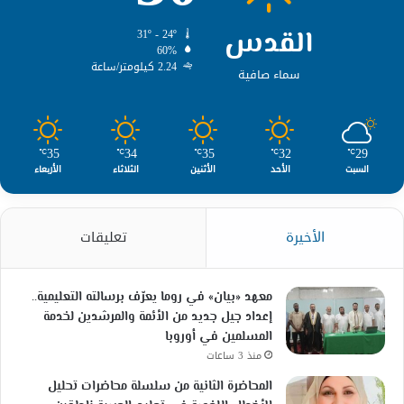
القدس
31º - 24º
60%
2.24 كيلومتر/ساعة
سماء صافية
35
34
35
32
29
℃
℃
℃
℃
℃
السبت
الأحد
الأثنين
الثلاثاء
الأربعاء
الأخيرة
تعليقات
معهد «بيان» في روما يعرّف برسالته التعليمية..
إعداد جيل جديد من الأئمة والمرشدين لخدمة
المسلمين في أوروبا
منذ 3 ساعات
المحاضرة الثانية من سلسلة محاضرات تحليل