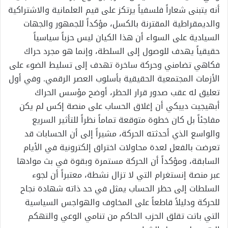
أنه يتبنى شعاراً فلسفياً يرتكز على قيم العلمانية والاشتراكية
والديمقراطية المقترنة بالكسل، مؤكداً للجمهور والجهات
السيادية على السواء أن هذا الكيان ليس حزباً سياسياً
حقيقياً يهدف للوصول إلى السلطة، وإنما هو مجرد حراك
فكاهي تضامني وحركة ساخرة تهدف إلى تسليط الضوء على
الأزمات المجتمعية الحقيقية بأسلوب العصر الرقمي. وفي أول
تعليق له عقب صدور قرار الحظر، أوضح مؤسس الحراك
أبهيجيت ديبكي أن إغلاق الحساب على منصة إكس لم يكن
مفاجئاً بل كان خطوة متوقعة تماماً نظراً للتأثير السريع
والواسع الذي أحدثته الحركة، مشيراً إلى أن الحسابات قد
تعرضت بالفعل لعدة محاولات اختراق إلكترونية في الأيام
السابقة، ومؤكداً أن الحركة مستمرة وبقوة في بث موادها
عبر منصة إنستغرام التي لا تزال نشطة، معتبراً أن لجوء
السلطات إلى حظر الحساب يمثل في حد ذاته شهادة نجاح
للحركة ودليلاً قاطعاً على المخاوف والهواجس السياسية
التي باتت تقلق الحزب الحاكم من تنامي الوعي والتهكم