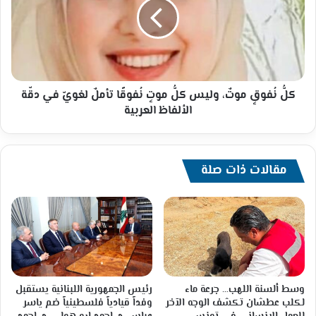
وليس
كلُّ
موتٍ
نُفوقًا
تأملٌ
لغويّ
في
كلُّ نُفوقٍ موتٌ، وليس كلُّ موتٍ نُفوقًا تأملٌ لغويّ في دقّة
دقّة
الألفاظ العربية
الألفاظ
العربية
مقالات ذات صلة
وسط ألسنة اللهب… جرعة ماء
رئيس الجمهورية اللبنانية يستقبل
لكلب عطشان تكشف الوجه الآخر
وفداً قيادياً فلسطينياً ضم ياسر