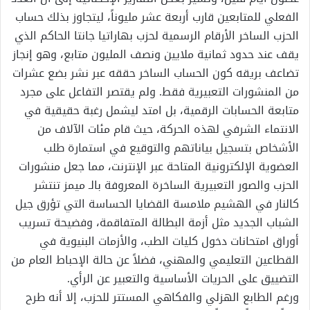
الفعلي للمتابعين قارب أربعة عشر مليوناً، ليتجاوز بذلك حساب
الحزب الساخر الأرقام الرسمية لحزب بهاراتيا جانتا الحاكم الذي
يقف عند حدود ثمانية ملايين ونصف المليون متابع، وهو إنجاز
تضاعف بريقه كون الحساب الساخر حققه عبر نشر بضع عشرات
من المنشورات التعبيرية فقط. ولم يقتصر التفاعل على مجرد
متابعة الحسابات الرقمية، بل امتد ليشمل رغبة حقيقية في
الانتماء الشرفي لهذه الحركة، حيث قام مئات الآلاف من
الأشخاص بتسجيل بياناتهم والتوقيع في استمارة طلب
العضوية الإلكترونية المتاحة عبر الإنترنت، مما جعل منشورات
الحزب والصور التعبيرية الساخرة المعروفة بالـ ميمز تنتشر
كالنار في الهشيم ملامسة القضايا الحساسة التي تؤرق جيل
الشباب الجديد مثل أزمة البطالة المتفاقمة، وفضيحة تسريب
أوراق امتحانات دخول كليات الطب، والأزمات البنيوية في
القطاعين التعليمي والمهني، فضلاً عن حالة الإحباط العام من
التضييق على الحريات الأساسية والتعبير عن الرأي.
ورغم الطابع الهزلي والفكاهي المستتر للحزب، إلا أنه طرح