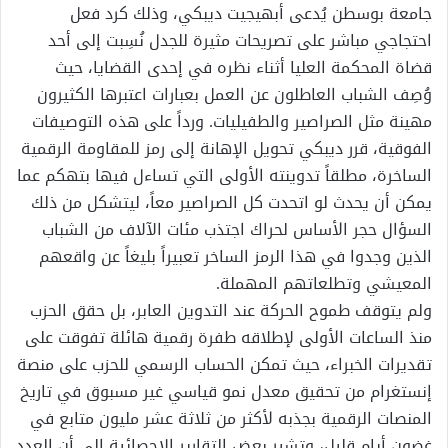
جامعة بوسطن يُدعى أبهيجيت ديبكي، وذلك كرد فعل
احتجاجي مباشر على تصريحات مثيرة للجدل نُسِبت إلى أحد
قضاة المحكمة العليا أثناء نظره في إحدى القضايا، حيث
وُصِف الشباب العاطلون عن العمل بعبارات اعتبرها الكثيرون
مهينة مثل الصراصير والطفيليات. ورداً على هذه التوصيفات
الفوقية، قرر ديبكي تحويل الإهانة إلى رمز للمقاومة الرقمية
الساخرة، مطلقاً تدوينته الأولى التي تساءل فيها بتهكم عما
يمكن أن يحدث لو اتحدت كل الصراصير معاً، ليتشكل من ذلك
السؤال حجر الأساس لحراك اجتذب مئات الآلاف من الشباب
الذين وجدوا في هذا الرمز الساخر تعبيراً بليغاً عن واقعهم
المعيشي وتطلعاتهم المهملة.
ولم يتوقف طموح الحركة عند التدوين العابر، بل حقق الحزب
منذ الساعات الأولى لإطلاقه طفرة رقمية هائلة تفوقت على
تقديرات الخبراء، حيث تمكن الحساب الرسمي للحزب على منصة
إنستغرام من تحقيق معدل نمو قياسي غير مسبوق في تاريخ
المنصات الرقمية بجذبه لأكثر من ثلاثة عشر مليون متابع في
غضون أيام قليل، وتشير بعض التقارير الإحصائية إلى أن العدد