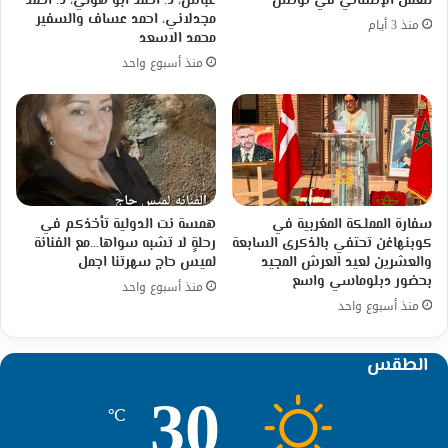
للعمل الإنساني في تونس
عباس، د. احمد ابو هولي، د. احمد
مجدلاني، احمد عساف والسفير
منذ 3 أيام
محمد الاسعد
منذ أسبوع واحد
سفارة المملكة المغربية في
همسة نت الدولية تأخذكم في
كوبنهاغن تحتفي بالذكرى السابعة
رحلةٍ لا تشبه سواها…مع الفنانة
والعشرين لعيد العرش المجيد
لميس حاج سهرتنا اجمل
بحضور دبلوماسي واسع
منذ أسبوع واحد
منذ أسبوع واحد
الطقس
30
℃