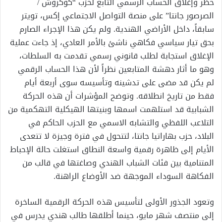
حظر وإغلاق الحساب الرسمي التابع لحزب “كوكروش /
الصرصور جانتا” على منصة التواصل الاجتماعي إكس، تويتر
سابقاً، داخل الأراضي الهندية. ولم يكن هذا الإجراء الصارم
بحق تيار سياسي فكاهي ناشئ بالأمر العادي، إذ جاءت عملية
الإغلاق استجابة لطلب قانوني رسمي تقدمت به السلطات،
وهو ما أثار دهشة المتابعين نظراً لأن هذا الحساب الرقمي
لم يكن قد مضى على تدشينه وتأسيسه سوى أربعة أيام
فقط من تاريخ انطلاقه. وتوضح المؤشرات أن هذه الحركة
الشبابية قد استلهمت اسمها وبنيتها الهيكلية التهكمية من
التلاعب اللفظي والتشابه الاسمي مع الحزب الحاكم في
البلاد، حزب بهاراتيا جانتا، لتتحول في فترة وجيزة لا تتعدى
الأيام إلى ظاهرة رقمية واسعة النطاق استغلت حالة الإحباط
المتنامية بين فئات الشباب الهندي وصاغتها في قالب من
الفكاهة السوداء الموجهة ضد الأوضاع الراهنة.
وتعود الجذور الأولى لتأسيس هذه الحركة الرقمية الساخرة
إلى منتصف شهر مايو، حينما أطلقها طالب هندي يدرس في