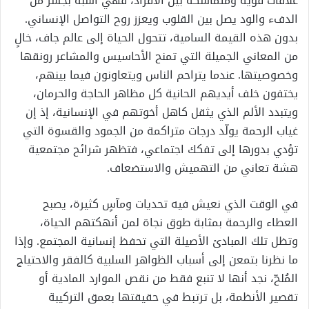
علاقات قوية ومتماسكة بين الأفراد، فهي أشبه بجسر من
الدفء والود يصل بين القلوب ويعزز روح التواصل الإنساني.
بدون هذه القيمة السامية، تتحول الحياة إلى عالم جاف، خالٍ
من المعاني الجميلة التي تمنح الأحاسيس والمشاعر رونقها
وخصوصيتها. عندما يتراحم الناس ويتعاونون فيما بينهم،
يختفون خلف أيديهم الحانية كل مظاهر الحاجة والحرمان،
ويتبدد الألم الذي يثقل كاهل أخوتهم في الإنسانية، إذ إن
غياب الرحمة يولّد درجات متراكمة من الجمود والقسوة التي
تؤدي بدورها إلى تفكك اجتماعي، فتظهر شرائح مجتمعية
هشة تعاني من التهميش والاستضعاف.
في الوقت الذي نعيش فيه تحديات ومآسٍ كثيرة، يصبح
العطاء والرحمة بمثابة طوق نجاة لمن أنهكتهم الحياة،
وتظل تلك المبادئ الأصيلة التي تحفظ إنسانية المجتمع. وإذا
ما نظرنا بتمعن إلى أسباب الظواهر السلبية كالفقر والاحتياج
المُلحّ، نجد أنها لا تنبع فقط من نقص الموارد المادية أو
تقصير الأنظمة، بل ترتبط في حقيقتها بعمق التركيبة