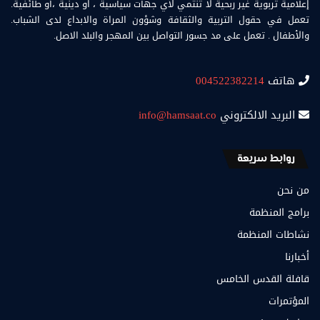
إعلامية تربوية غير ربحية لا تنتمي لأي جهات سياسية ، او دينية ،أو طائفية.
تعمل في حقول التربية والثقافة وشؤون المراة والابداع لدى الشباب.
والأطفال . تعمل على مد جسور التواصل بين المهجر والبلد الاصل.
هاتف
004522382214
البريد الالكتروني
info@hamsaat.co
روابط سريعة
من نحن
برامج المنظمة
نشاطات المنظمة
أخبارنا
قافلة القدس الخامس
المؤتمرات