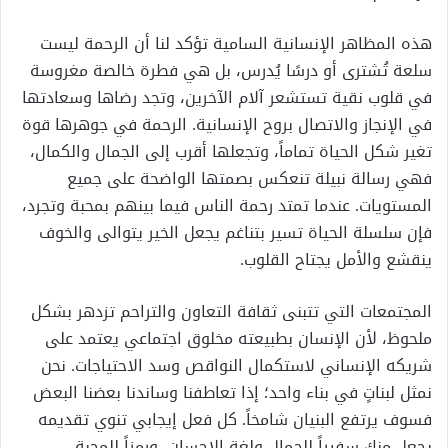
هذه المظاهر الإنسانية السامية تؤكد لنا أن الرحمة ليست
سلعة تُشترى أو درسًا يُدرس، بل هي فطرة خالصة مغروسة
في قلوب نقية تستشعر آلام الآخرين، وتجد رضاها وسعادتها
في الإنجاز والاتصال بروح الإنسانية. الرحمة في جوهرها قوة
تغير شكل الحياة تماماً، وتجعلها أقرب إلى الجمال والكمال،
فهي رسالة نبيلة تنعكس بصمتها الواضحة على جميع
المستويات. عندما تمتد رحمة الناس فيما بينهم بمحبة وتجرد،
فإن سلسلة الحياة تسير بتناغم يجعل الخير يتوالى والخوف
ينقشع والأمل يجتاح القلوب.
المجتمعات التي تتبنى ثقافة التعاون والتراحم تزدهر بشكل
ملحوظ، لأن الإنسان بطبيعته مخلوق اجتماعي يعتمد على
شريكه الإنساني لاستكمال النواقص وسد الاحتياجات. نحن
نمثل لبناتٍ في بناء واحد؛ إذا تعاطفنا وساندنا بعضنا البعض
فسوف يرتفع البنيان شامخاً. كل فعل إيجابي تنوي تقديمه
يجعل منك سفيراً للجمال ولغة الإحسان، ورمزاً للمحبة