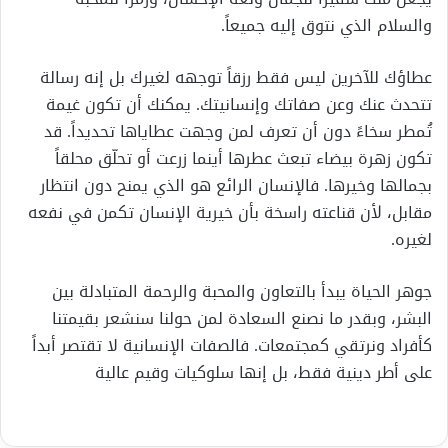
والسلام الذي نتوق إليه جميعاً.
عطاؤك للآخرين ليس فقط رزقاً توجهه لغيرك بل إنه رسالة
تتحدث عنك وعن صفاتك وإنسانيتك. يمكنك أن تكون غيمة
تُمطر سخاءً دون أن تعرف لمن وجهت عطاياها تحديداً. قد
تكون زهرة بيضاء تبعث عطرها أينما زرعت أو تحلّق محلقاً
بجمالها وخيرها. فالإنسان الرائع هو الذي يمنح دون انتظار
مقابل، لأن قناعته راسخة بأن خيرية الإنسان تكمن في نفعه
لغيره.
جوهر الحياة يبدأ بالتعاون والمحبة والرحمة المتبادلة بين
البشر، وبقدر ما نصنع السعادة لمن حولنا سنشعر بقيمتنا
كأفراد ونرتقي كمجتمعات. فالصفات الإنسانية لا تقتصر أبداً
على أطر دينية فقط، بل إنها سلوكيات وقيم عالية