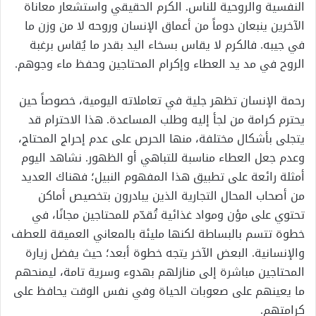
النفسية والروحية للناس. الكرم الحقيقي واستشعار معاناة
الآخرين ينبعان دوماً من أعماق الإنسان وروحه لا من وزن ما
في جيبه. فالكرم لا يقاس بسخاء اليد بقدر ما يُقاس برغبة
الروح في مد يد العطاء وإكرام المحتاجين وحفظ ماء وجوهم.
رحمة الإنسان تظهر جلية في تعاملاته اليومية، خصوصاً حين
يحترم كرامة من لجأ إليه وطلب المساعدة. هذا الاحترام قد
يتجلى بأشكال مختلفة، منها الحرص على عدم إحراج المحتاج،
وعدم جعل العطاء مناسبة للتباهي أو الظهور. نشاهد اليوم
أمثلة رائعة على تطبيق هذا المفهوم النبيل؛ فهناك العديد
من أصحاب المحال التجارية الذين يبادرون بتخصيص أماكن
تحتوي على مؤن ومواد غذائية تُقدّم للمحتاجين مجانًا، في
خطوة تتسم بالبساطة لكنها مليئة بالمعاني العميقة للعطف
والإنسانية. البعض الآخر يتجه خطوة أبعد؛ حيث يفضل زيارة
المحتاجين مباشرة إلى منازلهم بهدوء وسرية تامة، ليمنحهم
ما يعينهم على صعوبات الحياة وفي نفس الوقت يحافظ على
كرامتهم.