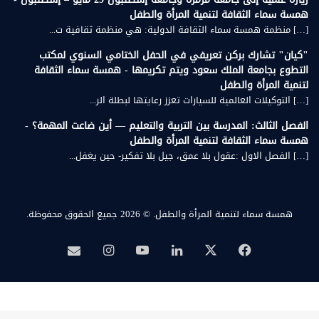
همسة سماء الثقافة لتنمية المرأة والطفل
[…] منظمة همسة سماء الثقافة الدولية: هي منظمة ثقافية ت...
"كيان" تشارك بركن تعريفي في الحفل الختامي السنوي لمكتب
التطوع بجامعة الملك سعود ويتم تكريمها - همسة سماء الثقافة
لتنمية المرأة والطفل
[…] التوكيلات العالمية للسيارات تعزز رعايتها لبطلة الر...
الفصل الثالث: المدرسة بين التربية والتعليم — أين ضاعت المهمة؟ -
همسة سماء الثقافة لتنمية المرأة والطفل
[…] الفصل الاول :عقول بلا عمق، جيل بلا تفكير- حين يغفل...
همسة سماء لتنمية المرأة والطفل.
© 2026 جميع الحقوق محفوظة.
‫X
فيسبوك
لينكدإن
‫YouTube
انستقرام
بريد
همسة