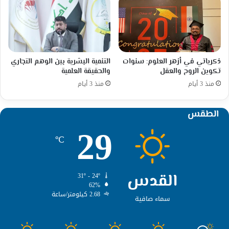
ذكرياتي في أزهر العلوم: سنوات
التنمية البشرية بين الوهم التجاري
تكوين الروح والعقل
والحقيقة العلمية
منذ 3 أيام
منذ 3 أيام
الطقس
29
℃
القدس
31º - 24º
62%
2.68 كيلومتر/ساعة
سماء صافية