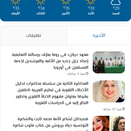
35
34
35
33
29
℃
℃
℃
℃
℃
السبت
الأحد
الأثنين
الثلاثاء
الأربعاء
الأخيرة
تعليقات
معهد «بيان» في روما يعرّف برسالته التعليمية..
إعداد جيل جديد من الأئمة والمرشدين لخدمة
المسلمين في أوروبا
منذ 4 ساعات
المحاضرة الثانية من سلسلة محاضرات تحليل
الأخطاء اللغوية في تعليم العربية ناطقين
بغيرها بعنوان مفهوم الخطأ اللغوي وتطور
النظر إليه في الدراسات اللغوية
منذ 19 ساعة
قصيدتان لشاعر الأمة محمد ثابت والشاعرة
التونسية حياة بربوش من كتاب قلوب شاعرة