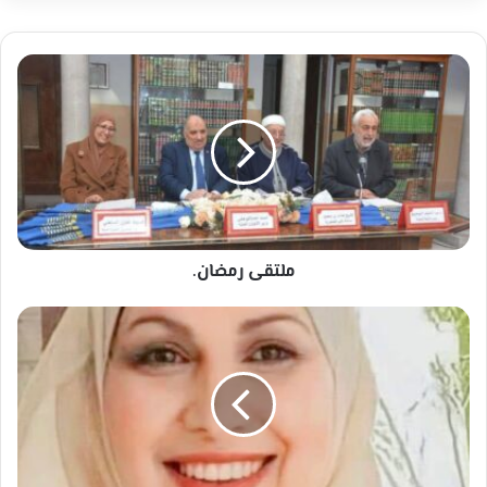
ملتقى
رمضان.
ملتقى رمضان.
البراغماتية
اللغوية:
اللغة
بين
القصد
والفعل