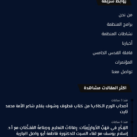
روابط سريعة
من نحن
برامج المنظمة
نشاطات المنظمة
أخبارنا
قافلة القدس الخامس
المؤتمرات
تواصل معنا
اكثر المقالات مشاهدة
منذ 3 ساعات
أصحاب الورع الكاذب! من كتاب قطوف وشوف بقلم شاعر الأمة محمد
ثابت
منذ 6 ساعات
الفِكْرِ في مَهَبِّ الخَوارِزْمِيّات: رِهاناتُ التعليمِ وصِناعةُ المُمَكِّناتِ مع أ.د.
إسلام يوسف مع لقاء السبت للدكتورة فاطمة أبو واصل اغبارية