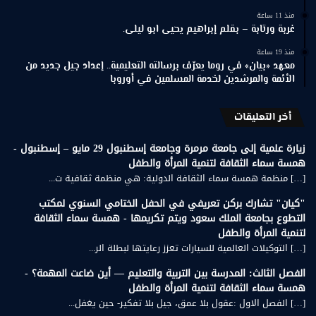
منذ 11 ساعة
غربة ورتابة – بقلم إبراهيم يحيى ابو ليلى.
منذ 19 ساعة
معهد «بيان» في روما يعرّف برسالته التعليمية.. إعداد جيل جديد من
الأئمة والمرشدين لخدمة المسلمين في أوروبا
أخر التعليقات
زيارة علمية إلى جامعة مرمرة وجامعة إسطنبول 29 مايو – إسطنبول -
همسة سماء الثقافة لتنمية المرأة والطفل
[…] منظمة همسة سماء الثقافة الدولية: هي منظمة ثقافية ت...
"كيان" تشارك بركن تعريفي في الحفل الختامي السنوي لمكتب
التطوع بجامعة الملك سعود ويتم تكريمها - همسة سماء الثقافة
لتنمية المرأة والطفل
[…] التوكيلات العالمية للسيارات تعزز رعايتها لبطلة الر...
الفصل الثالث: المدرسة بين التربية والتعليم — أين ضاعت المهمة؟ -
همسة سماء الثقافة لتنمية المرأة والطفل
[…] الفصل الاول :عقول بلا عمق، جيل بلا تفكير- حين يغفل...