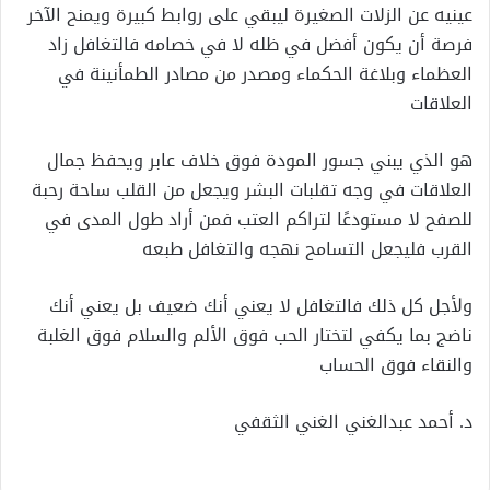
عينيه عن الزلات الصغيرة ليبقي على روابط كبيرة ويمنح الآخر
فرصة أن يكون أفضل في ظله لا في خصامه فالتغافل زاد
العظماء وبلاغة الحكماء ومصدر من مصادر الطمأنينة في
العلاقات
هو الذي يبني جسور المودة فوق خلاف عابر ويحفظ جمال
العلاقات في وجه تقلبات البشر ويجعل من القلب ساحة رحبة
للصفح لا مستودعًا لتراكم العتب فمن أراد طول المدى في
القرب فليجعل التسامح نهجه والتغافل طبعه
ولأجل كل ذلك فالتغافل لا يعني أنك ضعيف بل يعني أنك
ناضج بما يكفي لتختار الحب فوق الألم والسلام فوق الغلبة
والنقاء فوق الحساب
د. أحمد عبدالغني الغني الثقفي