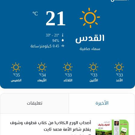
21
℃
القدس
33º - 21º
94%
0.45 كيلومتر/ساعة
سماء صافية
35
34
33
33
33
℃
℃
℃
℃
℃
الأحد
الأثنين
الثلاثاء
الأربعاء
الخميس
الأخيرة
تعليقات
أصحاب الورع الكاذب! من كتاب قطوف وشوف
بقلم شاعر الأمة محمد ثابت