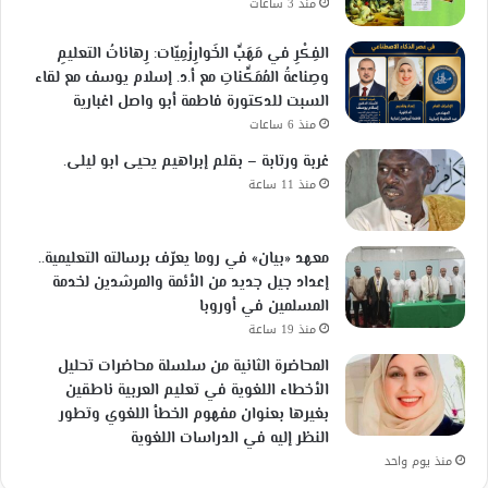
منذ 3 ساعات
الفِكْرِ في مَهَبِّ الخَوارِزْمِيّات: رِهاناتُ التعليمِ
وصِناعةُ المُمَكِّناتِ مع أ.د. إسلام يوسف مع لقاء
السبت للدكتورة فاطمة أبو واصل اغبارية
منذ 6 ساعات
غربة ورتابة – بقلم إبراهيم يحيى ابو ليلى.
منذ 11 ساعة
معهد «بيان» في روما يعرّف برسالته التعليمية..
إعداد جيل جديد من الأئمة والمرشدين لخدمة
المسلمين في أوروبا
منذ 19 ساعة
المحاضرة الثانية من سلسلة محاضرات تحليل
الأخطاء اللغوية في تعليم العربية ناطقين
بغيرها بعنوان مفهوم الخطأ اللغوي وتطور
النظر إليه في الدراسات اللغوية
منذ يوم واحد