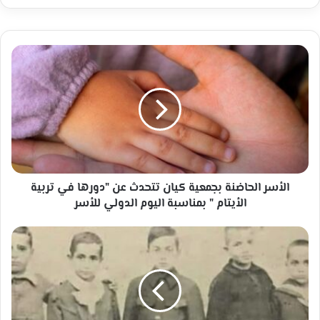
الأسر
الحاضنة
بجمعية
كيان
تتحدث
عن
"دورها
في
تربية
الأيتام
الأسر الحاضنة بجمعية كيان تتحدث عن "دورها في تربية
"
الأيتام " بمناسبة اليوم الدولي للأسر
بمناسبة
اليوم
حكاية
الدولي
غريبة
للأسر
منذ
عام
1921