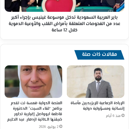
أكبر
عدد
من
باير العربية السعودية تدخل موسوعة غينيس بإجراء أكبر
الفحوصات
عدد من الفحوصات المتعلقة بأمراض القلب والأوعية الدموية
المتعلقة
خلال 12 ساعة
بأمراض
القلب
والأوعية
الدموية
مقالات ذات صلة
خلال
12
ساعة
الإبادة الجماعية للإيزيديين مأساة
المنصة الدولية همسة نت تقدم
إنسانية ومسؤولية دولية
برنامج “لقاء السبت” الدكتورة
فاطمة ابوواصل إغبارية تحاور
منذ 6 أيام
ضيفتها الكاتبة ازدهار. عيد الحليم
2 يوليو، 2026