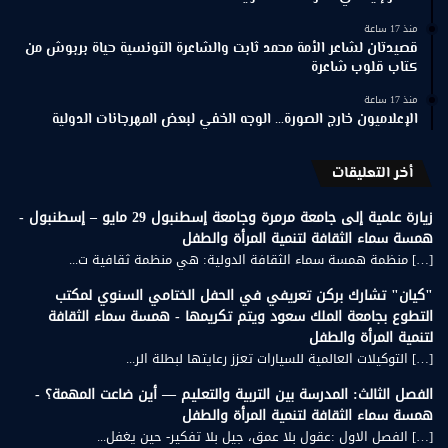
منذ 17 ساعة
قصيدتان لشاعر الأمة محمد ثابت والشاعرة التونسية حياة بربوش من
كتاب قلوب شاعرة
منذ 17 ساعة
الإعلاميون خارج الصورة… الوجه الخفي لبعض المهرجانات الدولية
أخر التعليقات
زيارة علمية إلى جامعة مرمرة وجامعة إسطنبول 29 مايو – إسطنبول -
همسة سماء الثقافة لتنمية المرأة والطفل
[…] منظمة همسة سماء الثقافة الدولية: هي منظمة ثقافية ت...
"كيان" تشارك بركن تعريفي في الحفل الختامي السنوي لمكتب
التطوع بجامعة الملك سعود ويتم تكريمها - همسة سماء الثقافة
لتنمية المرأة والطفل
[…] التوكيلات العالمية للسيارات تعزز رعايتها لبطلة الر...
الفصل الثالث: المدرسة بين التربية والتعليم — أين ضاعت المهمة؟ -
همسة سماء الثقافة لتنمية المرأة والطفل
[…] الفصل الاول :عقول بلا عمق، جيل بلا تفكير- حين يغفل...