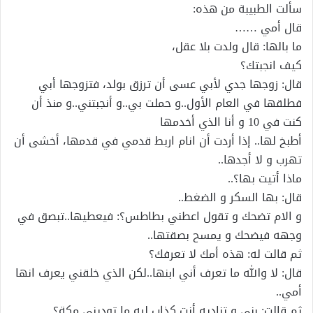
؜سألت الطبيبة من هذه:
؜قال أمي ……
ما بالها: قال ولدت بلا عقل،
كيف انجبتك؟
قال: زوجها جدي لأبي عسى أن ترزق بولد، فتزوجها أبي
فطلقها في العام الأول..و حملت بي..و أنجبتني..و منذ أن
كنت في 10 و أنا الذي أخدمها
؜أطبخ لها.. إذا أردت أن انام اربط قدمي في قدمها، أخشى أن
تهرب و لا أجدها..
؜ماذا أتيت بها؟..
قال: بها السكر و الضغط..
و الام تضحك و تقول اعطني بطاطس؟: فيعطيها..تبصق في
وجهه فيضحك و يمسح بصقتها..
؜ثم قالت له: هذه أمك لا تعرفك؟
؜قال: لا والله ما تعرف أني ابنها..لكن الذي خلقني يعرف انها
أمي..
؜ثم قالت: بني و تناديه أنت كذاب ليه ما توديني مكة؟