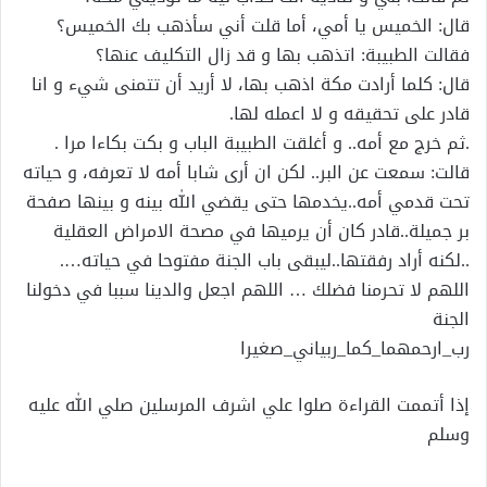
؜قال: الخميس يا أمي، أما قلت أني سأذهب بك الخميس؟
؜فقالت الطبيبة: اتذهب بها و قد زال التكليف عنها؟
؜قال: كلما أرادت مكة اذهب بها، لا أريد أن تتمنى شيء و انا
قادر على تحقيقه و لا اعمله لها.
.ثم خرج مع أمه.. و أغلقت الطبيبة الباب و بكت بكاءا مرا .
؜قالت: سمعت عن البر.. لكن ان أرى شابا أمه لا تعرفه، و حياته
تحت قدمي أمه..يخدمها حتى يقضي الله بينه و بينها صفحة
بر جميلة..قادر كان أن يرميها في مصحة الامراض العقلية
..لكنه أراد رفقتها..ليبقى باب الجنة مفتوحا في حياته….
؜؜اللهم لا تحرمنا فضلك … اللهم اجعل والدينا سببا في دخولنا
الجنة
رب_ارحمهما_كما_ربياني_صغيرا
إذا أتممت القراءة صلوا علي اشرف المرسلين صلي الله عليه
وسلم