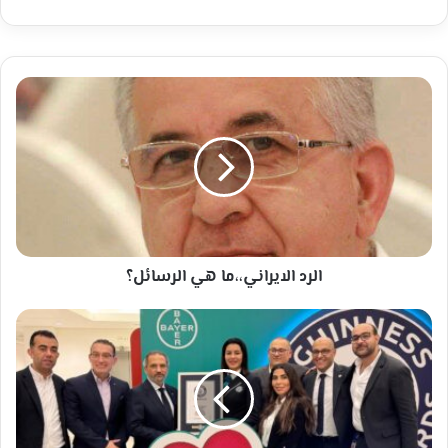
الرد
الايراني،،ما
هي
الرسائل؟
الرد الايراني،،ما هي الرسائل؟
باير
العربية
السعودية
تدخل
موسوعة
غينيس
بإجراء