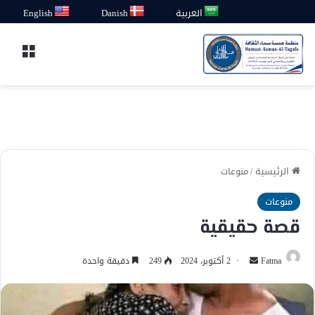
العربية
Danish
English
القائ
الرئيسية
/
منوعات
منوعات
قصة حقيقية
أرسل
Fatma
2 أكتوبر، 2024
249
دقيقة واحدة
بريدا
إلكترونيا