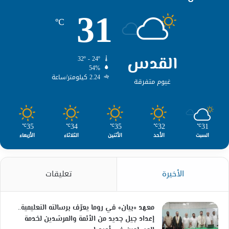
31
℃
القدس
32º - 24º
54%
2.24 كيلومتر/ساعة
غيوم متفرقة
35
34
35
32
31
℃
℃
℃
℃
℃
السبت
الأحد
الأثنين
الثلاثاء
الأربعاء
الأخيرة
تعليقات
معهد «بيان» في روما يعرّف برسالته التعليمية..
إعداد جيل جديد من الأئمة والمرشدين لخدمة