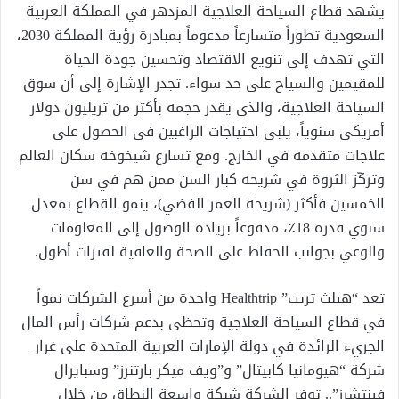
يشهد قطاع السياحة العلاجية المزدهر في المملكة العربية
السعودية تطوراً متسارعاً مدعوماً بمبادرة رؤية المملكة 2030،
التي تهدف إلى تنويع الاقتصاد وتحسين جودة الحياة
للمقيمين والسياح على حد سواء. تجدر الإشارة إلى أن سوق
السياحة العلاجية، والذي يقدر حجمه بأكثر من تريليون دولار
أمريكي سنوياً، يلبي احتياجات الراغبين في الحصول على
علاجات متقدمة في الخارج. ومع تسارع شيخوخة سكان العالم
وتركّز الثروة في شريحة كبار السن ممن هم في سن
الخمسين فأكثر (شريحة العمر الفضي)، ينمو القطاع بمعدل
سنوي قدره 18٪، مدفوعاً بزيادة الوصول إلى المعلومات
والوعي بجوانب الحفاظ على الصحة والعافية لفترات أطول.
تعد “هيلث تريب” Healthtrip واحدة من أسرع الشركات نمواً
في قطاع السياحة العلاجية وتحظى بدعم شركات رأس المال
الجريء الرائدة في دولة الإمارات العربية المتحدة على غرار
شركة “هيومانيا كابيتال” و”ويف ميكر بارتنرز” وسبايرال
فينتشرز”.. توفر الشركة شبكة واسعة النطاق من خلال