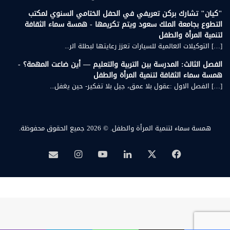
"كيان" تشارك بركن تعريفي في الحفل الختامي السنوي لمكتب
التطوع بجامعة الملك سعود ويتم تكريمها - همسة سماء الثقافة
لتنمية المرأة والطفل
[…] التوكيلات العالمية للسيارات تعزز رعايتها لبطلة الر...
الفصل الثالث: المدرسة بين التربية والتعليم — أين ضاعت المهمة؟ -
همسة سماء الثقافة لتنمية المرأة والطفل
[…] الفصل الاول :عقول بلا عمق، جيل بلا تفكير- حين يغفل...
همسة سماء لتنمية المرأة والطفل.
© 2026 جميع الحقوق محفوظة.
‫X
فيسبوك
لينكدإن
‫YouTube
انستقرام
بريد
همسة