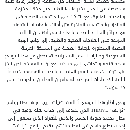
مصممة خصيصاً لتلبية احتياجات كل منطقة، وتوفير رعاية طبية
متخصصة في المدن يكثر عليها الطلب مثل مكة المكرّمة
والمدينة المنورة، مع التركيز على المنتجعات الصحية في
الفنادق والمنتجعات الفاخرة مثل أمالا، والعلاجات الشاملة
في مراكز العناية بالصحة والعافية في أبها. إن الطلب
المرتفع على العلاجات الصحية والطبية، إلى جانب البنية
التحتية المتطورة للرعاية الصحية في المملكة العربية
السعودية وخيارات السفر الاستراتيجية، يجعل من هذا التوسع
فرصة قيّمة ويتماشى إلى حد كبير مع رؤية المملكة. نحن نركز
على توفير خدمات السفر العلاجية والصحية المصممة خصيصاً
لتلبية الاحتياجات الفريدة للمسافرين المحليين والدوليين على
حد سواء.”
وفي إطار هذا التوسع، أطلقت “هيلث تريب” Healthtrip برنامج
“ثرايف” THRIVE الذي يهدف إلى إحداث نقلة نوعية في
مجال تجديد حيوية الجسم والذهن للأفراد الذين يسعون إلى
إحداث تطور حاسم في نمط حياتهم. يقدم برنامج “ثرايف”