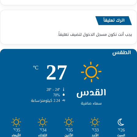
اترك تعليقاً
يجب أنت تكون
مسجل الدخول
لتضيف تعليقاً.
الطقس
27
℃
القدس
28º - 24º
70%
2.24 كيلومتر/ساعة
سماء صافية
35
34
35
33
26
℃
℃
℃
℃
℃
السبت
الأحد
الأثنين
الثلاثاء
الأربعاء