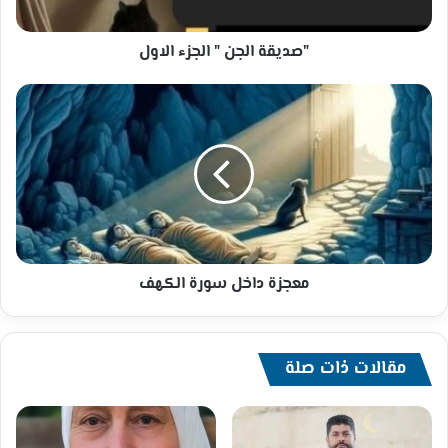
"صديقة الجن " الجزء الاول
معجزة
داخل
سورة
الكهف
معجزة داخل سورة الكهف
مقالات ذات صلة