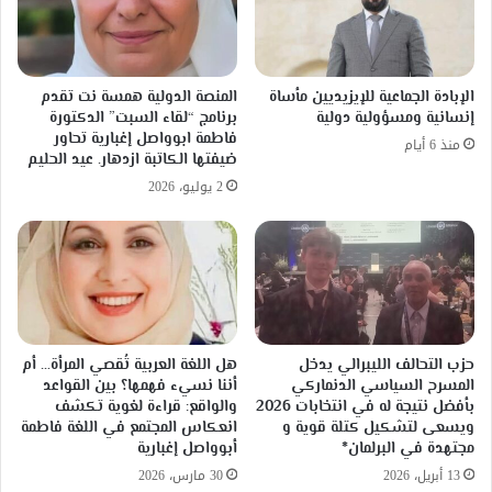
الإبادة الجماعية للإيزيديين مأساة
المنصة الدولية همسة نت تقدم
إنسانية ومسؤولية دولية
برنامج “لقاء السبت” الدكتورة
فاطمة ابوواصل إغبارية تحاور
منذ 6 أيام
ضيفتها الكاتبة ازدهار. عيد الحليم
2 يوليو، 2026
حزب التحالف الليبرالي يدخل
هل اللغة العربية تُقصي المرأة… أم
المسرح السياسي الدنماركي
أننا نسيء فهمها؟ بين القواعد
بأفضل نتيجة له في انتخابات 2026
والواقع: قراءة لغوية تكشف
ويسعى لتشكيل كتلة قوية و
انعكاس المجتمع في اللغة فاطمة
مجتهدة في البرلمان*
أبوواصل إغبارية
13 أبريل، 2026
30 مارس، 2026