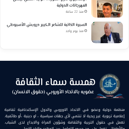
المهرجانات الدولية
منذ 22 ساعة
السيرة الذاتية للشاعر الكبير درويش الأسيوطي
منذ يوم واحد
منظمة دولية وعضو في الاتحاد الاوروبي والدول الإسكندنافية ثقافية
إعلامية تربوية غير ربحية لا تنتمي لأي جهات سياسية ، او دينية ،أو طائفية.
تعمل في حقول التربية والثقافة وشؤون المراة والابداع لدى الشباب.
والأطفال . تعمل على مد جسور التواصل بين المهجر والبلد الاصل.