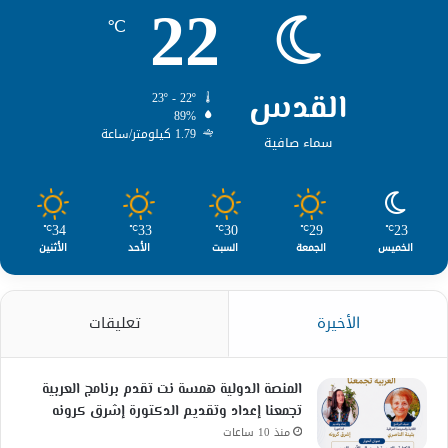
22
℃
القدس
23º - 22º
89%
1.79 كيلومتر/ساعة
سماء صافية
34
33
30
29
23
℃
℃
℃
℃
℃
الخميس
الجمعة
السبت
الأحد
الأثنين
الأخيرة
تعليقات
المنصة الدولية همسة نت تقدم برنامج العربية
تجمعنا إعداد وتقديم الدكتورة إشرق كرونه
منذ 10 ساعات