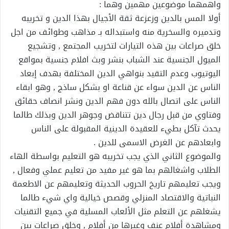
واهمهما موضوعين مهمين وهما :
أولا المس بالدين وزعزعة ثقة الأجيال بهذا الدين و تخريبه
وتدميره والسخرية منه واستبداله بـ مذاهب وطوائف من اجل
خلق صراعات بين هذه التيارات لتخريب المجتمع , وتشجيع
الميول الجنسية عند الشباب بنشر وبث افلام جنسية بمواقع
اليوتيوب وعدم التقيد بنواهي الدين المختلفة بهدف إبعاد
الناس عن الدين سواء عن قناعة او بشكل ساذج , وهو ابقاء
الناس على اتصال بالله دون فهم الدين ونشر انصاف حقائق
وفتاوي من قبل رجال دين تتناقض وجوهر الدين وبذلك طالما
يحدث تآكل بطيء للعقيدة الدينية المقبولة على الناس
وابعادهم عن الغرض الاسمى للدين .
والموضوع الثاني الذي يجب تخريبه هو التعليم بواسطة الهاء
الطلاب واشغالهم بما هو غير مفيد من تعليم عملي وفعال ,
ويجب تعليمهم تاريخ الحروب الحديثة وتعليمهم عن الاطعمة
النباتية والاقتصاد المنزلي وقصص خيالية واي شيء طالما
يشغلهم عن التعلم مثل الألعاب المسلية في جميع التقنيات
ومشاهدة أفلام عنف وغيرها من أفلام , وخلق صراعات بين