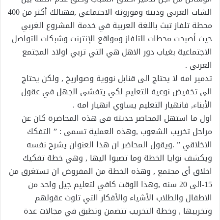
الشاب العربي ودينه وموروثه الاجتماعي ,فهنالك أكثر من 400
محطة تلفاز تبث باللغة العربية في خدمة المشروع الغربي
حيث أصبحت محطات التلفاز ومواقع الإنترنت وشبكات التواصل
الاجتماعية بغياب دور الاهل هي التي تربي اولاد المجتمع
العربي .
تدمير امه لا يحتاج الى قنابل نووية وصواريخ , ولكن يحتاج
الى تخفيض نوعية التعليم لكي يتفشى الجهل في عقول
الأبناء, فانهيار التعليم يساوي انهيار امه .
اول ما استهل المحاضر حديثه في هذه المحاضرة كان عن
مراحل تخريب الشعوب ,وهذه العملية تسمى : ” التفكك
الاخلاقي ” .ويقول المحاضر ان هذا العنوان يشرح نفسه
ويكشف نوايا الخطة وما تصبوا اليها , وهي خطة تفكيك
اخلاق أي مجتمع , وهذه الخطة من المفروض ان تستغرق من
15-الى 20 سنه ,وهذا الوقت كافي لتعليم جيل واحد من
الاطفال والطلاب الأشياء والأفكار التي تلوث عقولهم
وتخريبها , وخطة التخريب تتضمن وتطبق في مجالات عدة