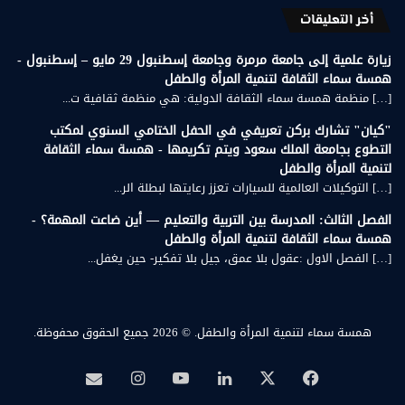
أخر التعليقات
زيارة علمية إلى جامعة مرمرة وجامعة إسطنبول 29 مايو – إسطنبول -
همسة سماء الثقافة لتنمية المرأة والطفل
[…] منظمة همسة سماء الثقافة الدولية: هي منظمة ثقافية ت...
"كيان" تشارك بركن تعريفي في الحفل الختامي السنوي لمكتب
التطوع بجامعة الملك سعود ويتم تكريمها - همسة سماء الثقافة
لتنمية المرأة والطفل
[…] التوكيلات العالمية للسيارات تعزز رعايتها لبطلة الر...
الفصل الثالث: المدرسة بين التربية والتعليم — أين ضاعت المهمة؟ -
همسة سماء الثقافة لتنمية المرأة والطفل
[…] الفصل الاول :عقول بلا عمق، جيل بلا تفكير- حين يغفل...
همسة سماء لتنمية المرأة والطفل.
© 2026 جميع الحقوق محفوظة.
‫X
فيسبوك
لينكدإن
‫YouTube
انستقرام
بريد