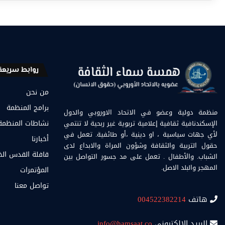
روابط سريعة
من نحن
برامج المنظمة
منظمة دولية وعضو في الاتحاد الاوروبي والدول
الإسكندنافية ثقافية إعلامية تربوية غير ربحية لا تنتمي
نشاطات المنظمة
لأي جهات سياسية ، او دينية ،أو طائفية. تعمل في
أخبارنا
حقول التربية والثقافة وشؤون المراة والابداع لدى
قافلة القدس ال
الشباب. والأطفال . تعمل على مد جسور التواصل بين
المهجر والبلد الاصل.
المؤتمرات
تواصل معنا
هاتف
004522382214
البريد الالكتروني
info@hamsaat.co