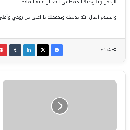
الرحمن ويا وصية المصطفى العدنان عليه الصلاة
والسلام أسأل الله يديمك ويحفظك يا اغلى من روحي وأغلى
فيسبوك
‫X
لينكدإن
شاركها
أكبر
مدينة
ترفيهية
في
العالم
Image