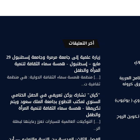
أخر التعليقات
زيارة علمية إلى جامعة مرمرة وجامعة إسطنبول 29
وي
مايو – إسطنبول - همسة سماء الثقافة لتنمية
المرأة والطفل
[…] منظمة همسة سماء الثقافة الدولية: هي منظمة
مج العربية
ثقافية ت...
رق كرونه
"كيان" تشارك بركن تعريفي في الحفل الختامي
وي ( يوتيوب)
السنوي لمكتب التطوع بجامعة الملك سعود ويتم
تكريمها - همسة سماء الثقافة لتنمية المرأة
والطفل
تكوين الروح
[…] التوكيلات العالمية للسيارات تعزز رعايتها لبطلة
الر...
الفصل الثالث: المدرسة بين التربية والتعليم — أين