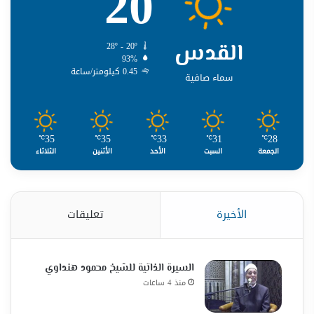
20
القدس
28º - 20º
93%
0.45 كيلومتر/ساعة
سماء صافية
35
35
33
31
28
℃
℃
℃
℃
℃
الجمعة
السبت
الأحد
الأثنين
الثلاثاء
الأخيرة
تعليقات
السيرة الذاتية للشيخ محمود هنداوي
منذ 4 ساعات