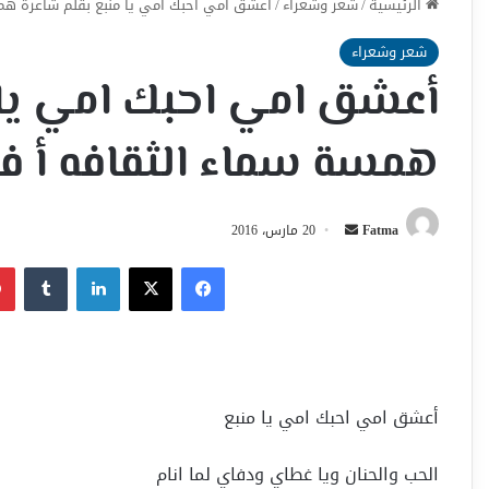
الرئيسية
/
شعر وشعراء
/
أعشق امي احبك امي يا منبع بقلم شاعرة هم
شعر وشعراء
أعشق امي احبك امي يا 
همسة سماء الثقافه أ ف
أرسل
Fatma
20 مارس، 2016
بريدا
فيسبوك
‫X
لينكدإن
إلكترونيا
أعشق امي احبك امي يا منبع
الحب والحنان ويا غطاي ودفاي لما انام