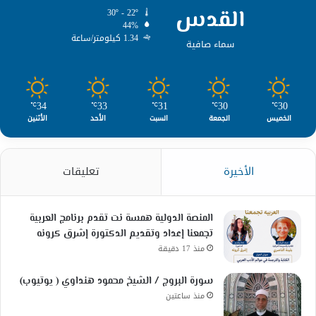
القدس
30º - 22º
44%
1.34 كيلومتر/ساعة
سماء صافية
34
33
31
30
30
℃
℃
℃
℃
℃
الخميس
الجمعة
السبت
الأحد
الأثنين
الأخيرة
تعليقات
المنصة الدولية همسة نت تقدم برنامج العربية
تجمعنا إعداد وتقديم الدكتورة إشرق كرونه
منذ 17 دقيقة
سورة البروج / الشيخ محمود هنداوي ( يوتيوب)
منذ ساعتين