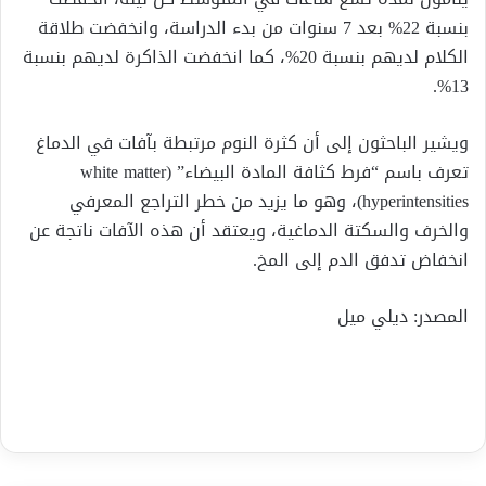
بنسبة 22% بعد 7 سنوات من بدء الدراسة، وانخفضت طلاقة
الكلام لديهم بنسبة 20%، كما انخفضت الذاكرة لديهم بنسبة
13%.
ويشير الباحثون إلى أن كثرة النوم مرتبطة بآفات في الدماغ
تعرف باسم “فرط كثافة المادة البيضاء” (white matter
hyperintensities)، وهو ما يزيد من خطر التراجع المعرفي
والخرف والسكتة الدماغية، ويعتقد أن هذه الآفات ناتجة عن
انخفاض تدفق الدم إلى المخ.
المصدر: ديلي ميل