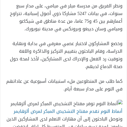
ونظر الفريق من مدرسة ميلر في ميامي، على مدار سبع
سنوات، في بيانات 5247 مشاركا ذوي أصول إسبانية، تتراوح
أعمارهم بين 45 و75 عاما، من عدة مناطق في شيكاغو
وميامي وسان دييغو وبرونكس في مدينة نيويورك.
وخضع المشاركون لاختبار عصبي معرفي في بداية ونهاية
الدراسة، وقام الباحثون بتقييم التركيز والذاكرة واللغة
وتوقيت رد الفعل والإدراك لدى المشاركين، لأخذ لمحة حول
صحة الدماغ لديهم.
كما طلب من المتطوعين ملء استبيانات أسبوعية عن عاداتهم
في النوم على مدار سبعة أيام.
أنماط النوم تقدم مفتاح التشخيص المبكر لمرض ألزهايمر
وتوصل الباحثون إلى أن مهارات التعلم لدى المشاركين الذين
ينامون لمدة تسع ساعات في المتوسط كل ليلة، انخفضت