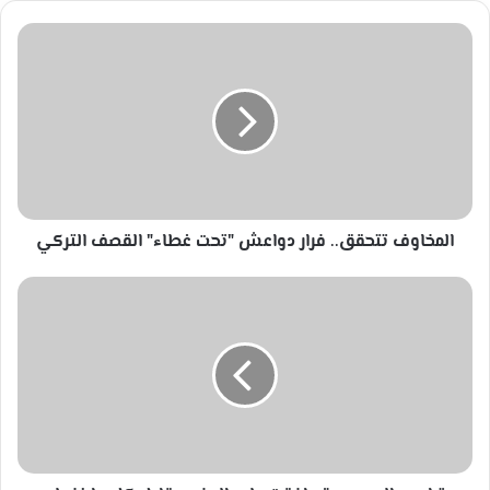
المخاوف
تتحقق..
فرار
دواعش
"تحت
غطاء"
القصف
التركي
المخاوف تتحقق.. فرار دواعش "تحت غطاء" القصف التركي
ترامب:
السعودية
وافقت
على
الدفع
مقابل
كل
ما
نفعله