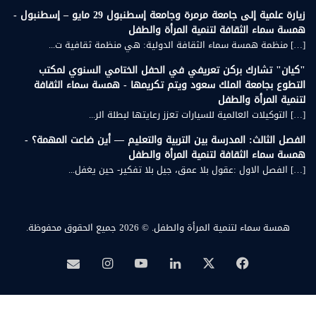
زيارة علمية إلى جامعة مرمرة وجامعة إسطنبول 29 مايو – إسطنبول -
همسة سماء الثقافة لتنمية المرأة والطفل
[…] منظمة همسة سماء الثقافة الدولية: هي منظمة ثقافية ت...
"كيان" تشارك بركن تعريفي في الحفل الختامي السنوي لمكتب
التطوع بجامعة الملك سعود ويتم تكريمها - همسة سماء الثقافة
لتنمية المرأة والطفل
[…] التوكيلات العالمية للسيارات تعزز رعايتها لبطلة الر...
الفصل الثالث: المدرسة بين التربية والتعليم — أين ضاعت المهمة؟ -
همسة سماء الثقافة لتنمية المرأة والطفل
[…] الفصل الاول :عقول بلا عمق، جيل بلا تفكير- حين يغفل...
همسة سماء لتنمية المرأة والطفل.
© 2026 جميع الحقوق محفوظة.
‫X
فيسبوك
لينكدإن
‫YouTube
انستقرام
بريد
همسة