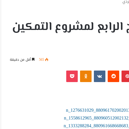
ردي
 الرابع لمشروع التمكين
565
أقل من دقيقة
بينتيريست
Odnoklassniki
‫Pocket