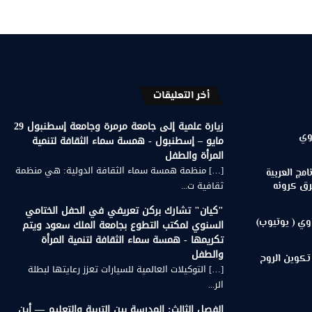
أخر التعليقات
زيارة علمية إلى جامعة مرمرة وجامعة إسطنبول 29
وي
مايو – إسطنبول - همسة سماء الثقافة لتنمية
المرأة والطفل
[…] منظمة همسة سماء الثقافة الدولية: هي منظمة
مج العربية
ثقافية ت...
رق كرونه
"كيان" تشارك بركن تعريفي في الحفل الختامي
وي ( يوتيوب)
السنوي لمكتب التطوع بجامعة الملك سعود ويتم
تكريمها - همسة سماء الثقافة لتنمية المرأة
والطفل
تكوين الروح
[…] التوكيلات العالمية للسيارات تعزز رعايتها لبطلة
الر...
الفصل الثالث: المدرسة بين التربية والتعليم — أين