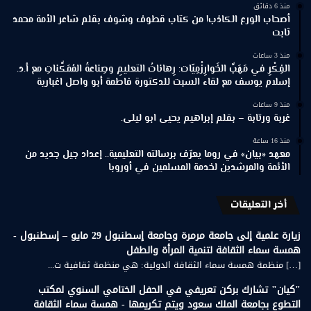
منذ 6 دقائق
أصحاب الورع الكاذب! من كتاب قطوف وشوف بقلم شاعر الأمة محمد
ثابت
منذ 3 ساعات
الفِكْرِ في مَهَبِّ الخَوارِزْمِيّات: رِهاناتُ التعليمِ وصِناعةُ المُمَكِّناتِ مع أ.د.
إسلام يوسف مع لقاء السبت للدكتورة فاطمة أبو واصل اغبارية
منذ 9 ساعات
غربة ورتابة – بقلم إبراهيم يحيى ابو ليلى.
منذ 16 ساعة
معهد «بيان» في روما يعرّف برسالته التعليمية.. إعداد جيل جديد من
الأئمة والمرشدين لخدمة المسلمين في أوروبا
أخر التعليقات
زيارة علمية إلى جامعة مرمرة وجامعة إسطنبول 29 مايو – إسطنبول -
همسة سماء الثقافة لتنمية المرأة والطفل
[…] منظمة همسة سماء الثقافة الدولية: هي منظمة ثقافية ت...
"كيان" تشارك بركن تعريفي في الحفل الختامي السنوي لمكتب
التطوع بجامعة الملك سعود ويتم تكريمها - همسة سماء الثقافة