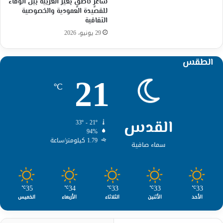
شاعرٍ ناطقٍ بغير العربية بين الوفاء
للقصيدة العمودية والخصوصية
الثقافية
29 يونيو، 2026
الطقس
21
℃
القدس
33º - 21º
94%
1.79 كيلومتر/ساعة
سماء صافية
35
34
33
33
33
℃
℃
℃
℃
℃
الأحد
الأثنين
الثلاثاء
الأربعاء
الخميس