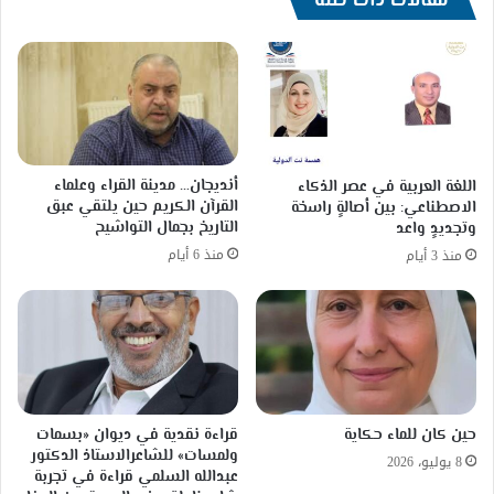
مقالات ذات صلة
أنديجان… مدينة القراء وعلماء
اللغة العربية في عصر الذكاء
القرآن الكريم حين يلتقي عبق
الاصطناعي: بين أصالةٍ راسخة
التاريخ بجمال التواشيح
وتجديدٍ واعد
منذ 6 أيام
منذ 3 أيام
حين كان للماء حكاية
قراءة نقدية في ديوان «بسمات
ولمسات» للشاعرالاستاذ الدكتور
8 يوليو، 2026
عبدالله السلمي قراءة في تجربة