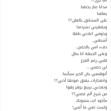
أما ترى؟؟
مدانا صار يخنقنا
يعلقنا
على المشانق..بالعلن؟؟
ويقهرني تشرذمنا
وخوفي اعادني طفلا
أشتهي..
دفء امي بالحضن..
وعلى الجبهة انا بطل
قلبي..رغم الفزع
لي حصني…
أتوهمني..بان الخير سيأتينا
وانفجارات..يفتق صوتها أذني؟؟
وتعدني..بربيع يزهر زهوا
من شرخ آلم غصني؟؟
مأخوذ انت بنشوتك
ولست تعي ما أعني!