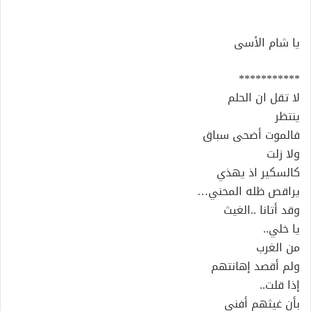
إلكترونيا
يا شام الأسى
***********
لا تقل ان الحلم
ينتظر
فالموت أضحى سباق
ولا زلت
كالسكير اذ يهذي
يراقص ظله المحني…
وقد أتانا ..الغيث
يا خلي..
من الغرب
ولم أقصد إهانتهم
إذا قلت..
بأن غيثهم أفنى