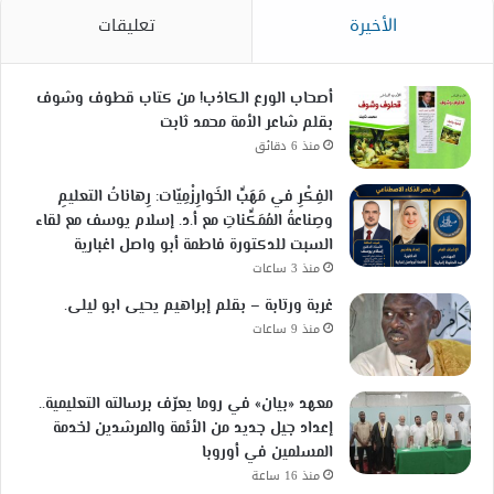
الأخيرة
تعليقات
أصحاب الورع الكاذب! من كتاب قطوف وشوف
بقلم شاعر الأمة محمد ثابت
منذ 6 دقائق
الفِكْرِ في مَهَبِّ الخَوارِزْمِيّات: رِهاناتُ التعليمِ
وصِناعةُ المُمَكِّناتِ مع أ.د. إسلام يوسف مع لقاء
السبت للدكتورة فاطمة أبو واصل اغبارية
منذ 3 ساعات
غربة ورتابة – بقلم إبراهيم يحيى ابو ليلى.
منذ 9 ساعات
معهد «بيان» في روما يعرّف برسالته التعليمية..
إعداد جيل جديد من الأئمة والمرشدين لخدمة
المسلمين في أوروبا
منذ 16 ساعة