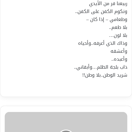
ربيعنا فر من الأيدي
وتكوم الكفن على الكفن..
وطعامي – إذا كان –
بلا طعم..
بلا لون…
وذاك الذي أعرفه..وأحياه
وأعشقه
وأعبده..
ذاب بلجة الظلم…وأبقاني..
شريد الوطن..بلا وطن!!
شعر
محمد
صالح