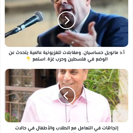
مانويل
حساسيان.
ومقابلات
تلفزيونية
عالمية
يتحدث
عن
الوضع
في
أ.د مانويل حساسيان. ومقابلات تلفزيونية عالمية يتحدث عن
فلسطين
الوضع في فلسطين وحرب غزة. استمع
وحرب
غزة.
إتجاهات
استمع
في
التعامل
مع
الطلاب
والأطفال
في
حالات
الطوارئ.
إتجاهات في التعامل مع الطلاب والأطفال في حالات