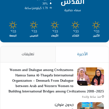
القدس
39%
1.79 كيلومتر/ساعة
سماء صافية
33
33
33
33
33
℃
℃
℃
℃
℃
الأثنين
الثلاثاء
الأربعاء
الخميس
الجمعة
الأخيرة
تعليقات
Women and Dialogue among Civilizations
Hamsa Sama Al-Thaqafa International
Organization – Denmark From Dialogue
between Arab and Western Women to
Building International Bridges among Civilizations 2018–2023
منذ ساعة واحدة
(بدون عنوان)