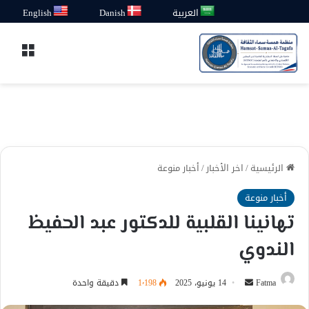
العربية
Danish
English
القائ
الرئيسية
/
اخر الأخبار
/
أخبار منوعة
أخبار منوعة
تهانينا القلبية للدكتور عبد الحفيظ
الندوي
أرسل
Fatma
14 يونيو، 2025
1٬198
دقيقة واحدة
بريدا