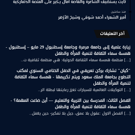
ثابت يستضيف الشاعرة والقاصة آمال بكير على المنصة الدنماركية
منذ ساعتين
أمير الشعراء أحمد شوقي وشيخ الأزهر
أخر التعليقات
زيارة علمية إلى جامعة مرمرة وجامعة إسطنبول 29 مايو – إسطنبول -
همسة سماء الثقافة لتنمية المرأة والطفل
[…] منظمة همسة سماء الثقافة الدولية: هي منظمة ثقافية ت...
"كيان" تشارك بركن تعريفي في الحفل الختامي السنوي لمكتب
التطوع بجامعة الملك سعود ويتم تكريمها - همسة سماء الثقافة
لتنمية المرأة والطفل
[…] التوكيلات العالمية للسيارات تعزز رعايتها لبطلة الر...
الفصل الثالث: المدرسة بين التربية والتعليم — أين ضاعت المهمة؟ -
همسة سماء الثقافة لتنمية المرأة والطفل
[…] الفصل الاول :عقول بلا عمق، جيل بلا تفكير- حين يغفل...