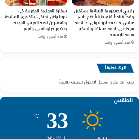
رئيس الجمهورية اللبنانية يستقبل
سفارة المملكة المغربية في
وفداً قيادياً فلسطينياً ضم ياسر
كوبنهاغن تحتفي بالذكرى السابعة
عباس، د. احمد ابو هولي، د. احمد
والعشرين لعيد العرش المجيد
مجدلاني، احمد عساف والسفير
بحضور دبلوماسي واسع
محمد الاسعد
منذ أسبوع واحد
منذ أسبوع واحد
اترك تعليقاً
يجب أنت تكون
مسجل الدخول
لتضيف تعليقاً.
الطقس
33
℃
34º - 25º