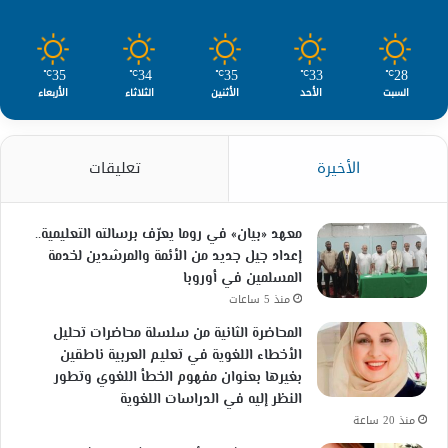
35
34
35
33
28
℃
℃
℃
℃
℃
السبت
الأحد
الأثنين
الثلاثاء
الأربعاء
الأخيرة
تعليقات
معهد «بيان» في روما يعرّف برسالته التعليمية..
إعداد جيل جديد من الأئمة والمرشدين لخدمة
المسلمين في أوروبا
منذ 5 ساعات
المحاضرة الثانية من سلسلة محاضرات تحليل
الأخطاء اللغوية في تعليم العربية ناطقين
بغيرها بعنوان مفهوم الخطأ اللغوي وتطور
النظر إليه في الدراسات اللغوية
منذ 20 ساعة