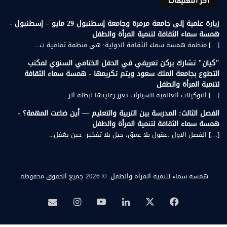
أخر التعليقات
زيارة علمية إلى جامعة مرمرة وجامعة إسطنبول 29 مايو – إسطنبول -
همسة سماء الثقافة لتنمية المرأة والطفل
[…] منظمة همسة سماء الثقافة الدولية: هي منظمة ثقافية ت...
"كيان" تشارك بركن تعريفي في الحفل الختامي السنوي لمكتب
التطوع بجامعة الملك سعود ويتم تكريمها - همسة سماء الثقافة
لتنمية المرأة والطفل
[…] التوكيلات العالمية للسيارات تعزز رعايتها لبطلة الر...
الفصل الثالث: المدرسة بين التربية والتعليم — أين ضاعت المهمة؟ -
همسة سماء الثقافة لتنمية المرأة والطفل
[…] الفصل الاول :عقول بلا عمق، جيل بلا تفكير- حين يغفل...
همسة سماء لتنمية المرأة والطفل.
© 2026 جميع الحقوق محفوظة.
‫X
فيسبوك
لينكدإن
‫YouTube
انستقرام
بريد
همسة