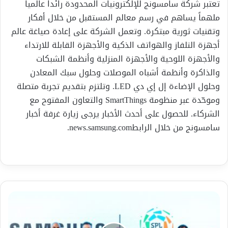
تعتبر شركة سامسونج للإلكترونيات المحدودة رائداً عالمياً
ملهماً يساهم في رسم معالم المستقبل من خلال أفكار
وتقنيات ثورية مبتكرة. وتعمل الشركة على إعادة صياغة عالم
أجهزة التلفاز والهواتف الذكية والأجهزة القابلة للارتداء
والأجهزة اللوحية والأجهزة المنزلية وأنظمة الشبكات
والذاكرة وأنظمة أشباه الموصلات وحلول سبك المعادن
وحلول الإضاءة إل إي دي LED. وتلتزم بتقديم تجربة متصلة
وموحّدة عبر منظومة SmartThings والتعاون المفتوح مع
الشركاء. للحصول على أحدث الأخبار يرجى زيارة غرفة أخبار
سامسونج من خلال الرابطnews.samsung.com.
سامسونج
شريك
ذهبي