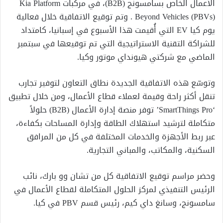
الأعمال الخاص بسامسونج (B2B)، في مركبات Kia Platform
Beyond Vehicles (PBVs) . وتم توقيع الاتفاقية خلال فعالية
يوم كيا EV التي أُقيمت هذا الأسبوع في إسبانيا، كامتداد
للشراكة التقنية الاستراتيجية التي تم توقيعها في سبتمبر
الماضي مع شركتي هيونداي موتور وكيا.
وتوسّع هذه الاتفاقية الجديدة نطاق التعاون لتوفير تجارب
تنقل أكثر راحة وقيمة لعملاء قطاع الأعمال، ومن خلال تطبيق
‘SmartThings Pro’ توفر منصة إدارة الأعمال (B2B) حلولاً
متكاملة لترشيد استهلاك الطاقة وإدارة المساحات بكفاءة،
عبر ربط الأجهزة والخدمات المختلفة في كل من المرافق
السكنية، والمكاتب، والمباني التجارية.
وحضر مراسم توقيع الاتفاقية كل من تشان وو بارك، نائب
الرئيس التنفيذي لمركز الحلول المتكاملة لقطاع الأعمال في
سامسونج، وسانغ داي كيم، رئيس قسم PBV في كيا.