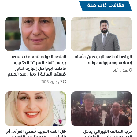
مقالات ذات صلة
الإبادة الجماعية للإيزيديين مأساة
المنصة الدولية همسة نت تقدم
إنسانية ومسؤولية دولية
برنامج “لقاء السبت” الدكتورة
فاطمة ابوواصل إغبارية تحاور
منذ 6 أيام
ضيفتها الكاتبة ازدهار. عيد الحليم
2 يوليو، 2026
حزب التحالف الليبرالي يدخل
هل اللغة العربية تُقصي المرأة… أم