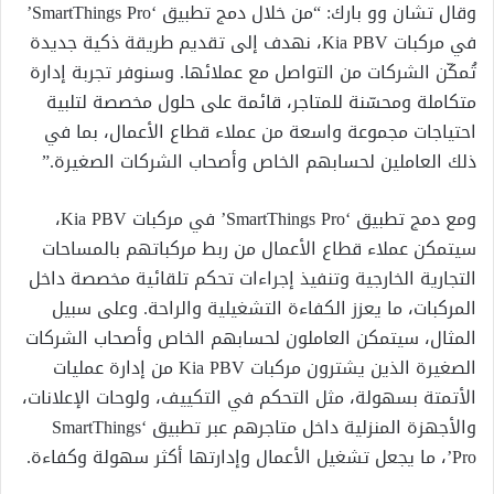
وقال تشان وو بارك: “من خلال دمج تطبيق ‘SmartThings Pro’
في مركبات Kia PBV، نهدف إلى تقديم طريقة ذكية جديدة
تُمكّن الشركات من التواصل مع عملائها. وسنوفر تجربة إدارة
متكاملة ومحسّنة للمتاجر، قائمة على حلول مخصصة لتلبية
احتياجات مجموعة واسعة من عملاء قطاع الأعمال، بما في
ذلك العاملين لحسابهم الخاص وأصحاب الشركات الصغيرة.”
ومع دمج تطبيق ‘SmartThings Pro’ في مركبات Kia PBV،
سيتمكن عملاء قطاع الأعمال من ربط مركباتهم بالمساحات
التجارية الخارجية وتنفيذ إجراءات تحكم تلقائية مخصصة داخل
المركبات، ما يعزز الكفاءة التشغيلية والراحة. وعلى سبيل
المثال، سيتمكن العاملون لحسابهم الخاص وأصحاب الشركات
الصغيرة الذين يشترون مركبات Kia PBV من إدارة عمليات
الأتمتة بسهولة، مثل التحكم في التكييف، ولوحات الإعلانات،
والأجهزة المنزلية داخل متاجرهم عبر تطبيق ‘SmartThings
Pro’، ما يجعل تشغيل الأعمال وإدارتها أكثر سهولة وكفاءة.