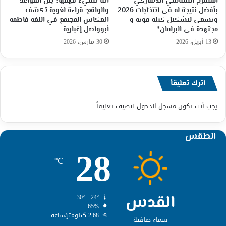
المسرح السياسي الدنماركي
أننا نسيء فهمها؟ بين القواعد
بأفضل نتيجة له في انتخابات 2026
والواقع: قراءة لغوية تكشف
ويسعى لتشكيل كتلة قوية و
انعكاس المجتمع في اللغة فاطمة
مجتهدة في البرلمان*
أبوواصل إغبارية
13 أبريل، 2026
30 مارس، 2026
اترك تعليقاً
يجب أنت تكون
مسجل الدخول
لتضيف تعليقاً.
الطقس
28
℃
القدس
30º - 24º
65%
2.68 كيلومتر/ساعة
سماء صافية