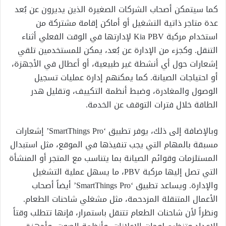
كما سيتمكن أصحاب الشركات الصغيرة الذين يديرون عن بُعد
عدة متاجر ذاتية التشغيل أو أماكن إقامة مشتركة من
استخدام مركبة Kia PBV لإدارتها في الوقت الفعلي أثناء
التنقل. وكجزء من الإدارة عن بُعد، يمكن للمستخدمين تلقي
إشعارات حول أي أنشطة غير طبيعية، أو أعطال في الأجهزة،
أو احتياجات الصيانة. كما يمكنهم إدارة عمليات تسجيل
الوصول والمغادرة، وضبط أنظمة التكييف، وتقليل هدر
الطاقة خلال فترات التوقف عن الخدمة.
وبالإضافة إلى ذلك، يوفر تطبيق ‘SmartThings Pro’ إشعارات
مسبقة بالمهام التي يجب تنفيذها في الموقع، مثل استبدال
المستلزمات وقوائم الصيانة بما يتناسب مع المتجر أو المنشأة
التي تصل إليها مركبة PBV، ما يسهل عملية التشغيل
والإدارة. ويساعد تطبيق ‘SmartThings Pro’ أيضاً أصحاب
الأعمال المتنقلة المزدحمة، مثل مشغلي شاحنات الطعام.
ونظراً لأن شاحنات الطعام تتنقل باستمرار، فإنها تتطلب وقتاً