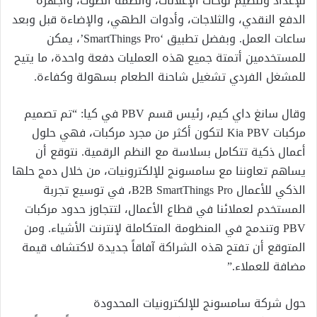
للإعداد وتنظيم لوحات الإعلانات، وأنظمة الصوت، وأجهزة
الدفع النقدي، والثلاجات، وأدوات الطهي، والإضاءة قبل وبعد
ساعات العمل. وبفضل تطبيق ‘SmartThings Pro’، يمكن
للمستخدمين أتمتة جميع هذه العمليات دفعة واحدة، ما يتيح
للمشغل الفردي تشغيل شاحنة الطعام بسهولة وكفاءة.
وقال سانغ داي كيم، رئيس قسم PBV في كيا: “تم تصميم
مركبات Kia PBV لتكون أكثر من مجرد مركبات، فهي حلول
أعمال ذكية تتكامل بسلاسة مع النظم الرقمية. نتوقع أن
يساهم تعاوننا مع سامسونج للإلكترونيات، من خلال دمج حلها
الذكي للأعمال B2B SmartThings Pro، في توسيع تجربة
المستخدم لعملائنا في قطاع الأعمال، لتتجاوز حدود مركبات
PBV وتندمج في المنظومة المتكاملة لإنترنت الأشياء. ومن
المتوقع أن تفتح هذه الشراكة آفاقاً جديدة لاكتشاف قيمة
مضافة للعملاء.”
حول شركة سامسونج للإلكترونيات المحدودة