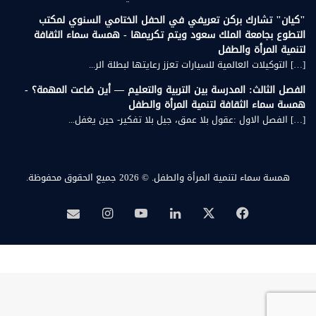
"كيان" تشارك بركن تعريفي في الحفل الختامي السنوي لمكتب
التطوع بجامعة الملك سعود ويتم تكريمها - همسة سماء الثقافة
لتنمية المرأة والطفل
[…] التوكيلات العالمية للسيارات تعزز رعايتها لبطلة الر...
الفصل الثالث: المدرسة بين التربية والتعليم — أين ضاعت المهمة؟ -
همسة سماء الثقافة لتنمية المرأة والطفل
[…] الفصل الاول :عقول بلا عمق، جيل بلا تفكير- حين يغفل...
همسة سماء لتنمية المرأة والطفل.
© 2026 جميع الحقوق محفوظة.
‫X
فيسبوك
لينكدإن
‫YouTube
انستقرام
بريد
همسة