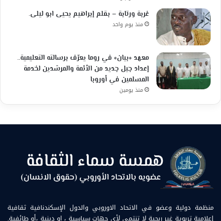
غربة ورتابة – بقلم إبراهيم يحيى ابو ليلى.
منذ يوم واحد
معهد «بيان» في روما يعرّف برسالته التعليمية..
إعداد جيل جديد من الأئمة والمرشدين لخدمة
المسلمين في أوروبا
منذ يومين
منظمة دولية وعضو في الاتحاد الاوروبي والدول الإسكندنافية ثقافية
إعلامية تربوية غير ربحية لا تنتمي لأي جهات سياسية ، او دينية ،أو طائفية.