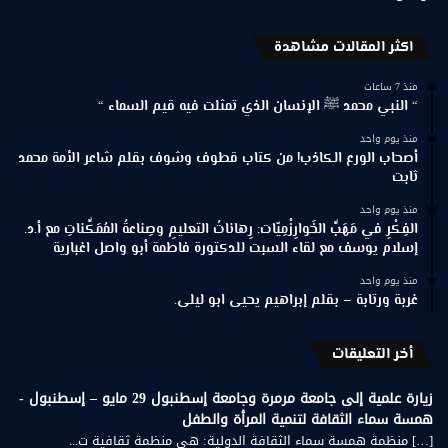
اكثر المقالات مشاهدة
منذ 7 ساعات
“ النبي محمد ﷺ الإنسان الذي تمثلت فيه قيم السماء “
منذ يوم واحد
أصحاب الورع الكاذب! من كتاب قطوف وشوف بقلم شاعر الأمة محمد
ثابت
منذ يوم واحد
الفِكْرِ في مَهَبِّ الخَوارِزْمِيّات: رِهاناتُ التعليمِ وصِناعةُ المُمَكِّناتِ مع أ.د.
إسلام يوسف مع لقاء السبت للدكتورة فاطمة أبو واصل اغبارية
منذ يوم واحد
غربة ورتابة – بقلم إبراهيم يحيى ابو ليلى.
أخر التعليقات
زيارة علمية إلى جامعة مرمرة وجامعة إسطنبول 29 مايو – إسطنبول -
همسة سماء الثقافة لتنمية المرأة والطفل
[…] منظمة همسة سماء الثقافة الدولية: هي منظمة ثقافية ت...