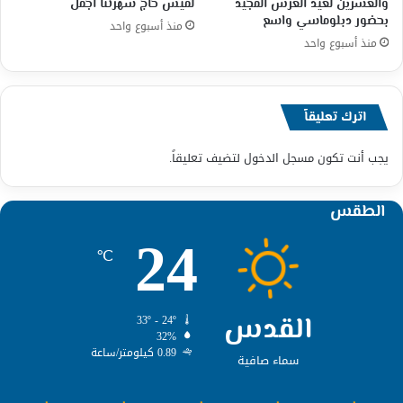
والعشرين لعيد العرش المجيد
لميس حاج سهرتنا اجمل
بحضور دبلوماسي واسع
منذ أسبوع واحد
منذ أسبوع واحد
اترك تعليقاً
يجب أنت تكون
مسجل الدخول
لتضيف تعليقاً.
الطقس
24
℃
القدس
33º - 24º
32%
0.89 كيلومتر/ساعة
سماء صافية