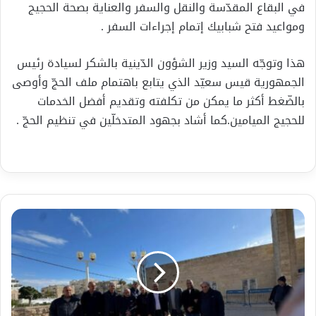
في البقاع المقدّسة والنقل والسفر والعناية بصحة الحجيج
ومواعيد فتح شبابيك إتمام إجراءات السفر .
هذا وتوجّه السيد وزير الشؤون الدّينية بالشكر لسيادة رئيس
الجمهورية قيس سعيّد الذي يتابع باهتمام ملف الحجّ وأوصى
بالضّغط أكثر ما يمكن من تكلفته وتقديم أفضل الخدمات
للحجيج الميامين.كما أشاد بجهود المتدخلّين في تنظيم الحجّ .
محكمة
الصلح
تبحث
بملف
أوامر
هدم
وتجريف