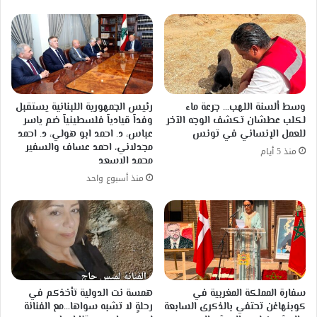
وسط ألسنة اللهب… جرعة ماء
رئيس الجمهورية اللبنانية يستقبل
لكلب عطشان تكشف الوجه الآخر
وفداً قيادياً فلسطينياً ضم ياسر
للعمل الإنساني في تونس
عباس، د. احمد ابو هولي، د. احمد
مجدلاني، احمد عساف والسفير
منذ 5 أيام
محمد الاسعد
منذ أسبوع واحد
سفارة المملكة المغربية في
همسة نت الدولية تأخذكم في
كوبنهاغن تحتفي بالذكرى السابعة
رحلةٍ لا تشبه سواها…مع الفنانة