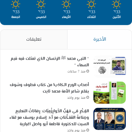
33
33
33
33
33
℃
℃
℃
℃
℃
الأثنين
الثلاثاء
الأربعاء
الخميس
الجمعة
الأخيرة
تعليقات
“ النبي محمد ﷺ الإنسان الذي تمثلت فيه قيم
السماء “
منذ 7 ساعات
أصحاب الورع الكاذب! من كتاب قطوف وشوف
بقلم شاعر الأمة محمد ثابت
منذ يوم واحد
الفِكْرِ في مَهَبِّ الخَوارِزْمِيّات: رِهاناتُ التعليمِ
وصِناعةُ المُمَكِّناتِ مع أ.د. إسلام يوسف مع لقاء
السبت للدكتورة فاطمة أبو واصل اغبارية
منذ يوم واحد