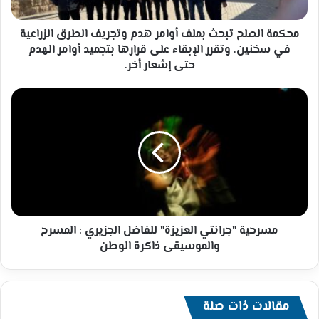
الطرق
الزراعية
في
محكمة الصلح تبحث بملف أوامر هدم وتجريف الطرق الزراعية
سخنين.
في سخنين. وتقرر الإبقاء على قرارها بتجميد أوامر الهدم
وتقرر
حتى إشعار أخر.
الإبقاء
على
مسرحية
قرارها
"جرانتي
بتجميد
العزيزة"
أوامر
للفاضل
الهدم
الجزيري
حتى
:
إشعار
المسرح
أخر.
والموسيقى
ذاكرة
الوطن
مسرحية "جرانتي العزيزة" للفاضل الجزيري : المسرح
والموسيقى ذاكرة الوطن
مقالات ذات صلة