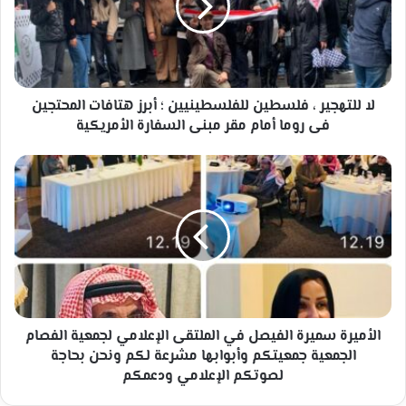
للفلسطينيين
؛
أبرز
هتافات
المحتجين
فى
لا للتهجير ، فلسطين للفلسطينيين ؛ أبرز هتافات المحتجين
روما
فى روما أمام مقر مبنى السفارة الأمريكية
أمام
مقر
الأميرة
مبنى
سميرة
السفارة
الفيصل
الأمريكية
في
الملتقى
الإعلامي
لجمعية
الفصام
الجمعية
جمعيتكم
الأميرة سميرة الفيصل في الملتقى الإعلامي لجمعية الفصام
وأبوابها
الجمعية جمعيتكم وأبوابها مشرعة لكم ونحن بحاجة
مشرعة
لصوتكم الإعلامي ودعمكم
لكم