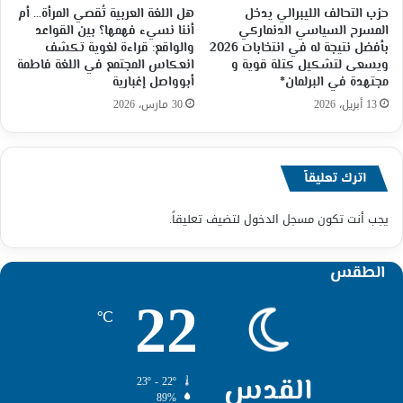
حزب التحالف الليبرالي يدخل
هل اللغة العربية تُقصي المرأة… أم
المسرح السياسي الدنماركي
أننا نسيء فهمها؟ بين القواعد
بأفضل نتيجة له في انتخابات 2026
والواقع: قراءة لغوية تكشف
ويسعى لتشكيل كتلة قوية و
انعكاس المجتمع في اللغة فاطمة
مجتهدة في البرلمان*
أبوواصل إغبارية
13 أبريل، 2026
30 مارس، 2026
اترك تعليقاً
يجب أنت تكون
مسجل الدخول
لتضيف تعليقاً.
الطقس
22
℃
القدس
23º - 22º
89%