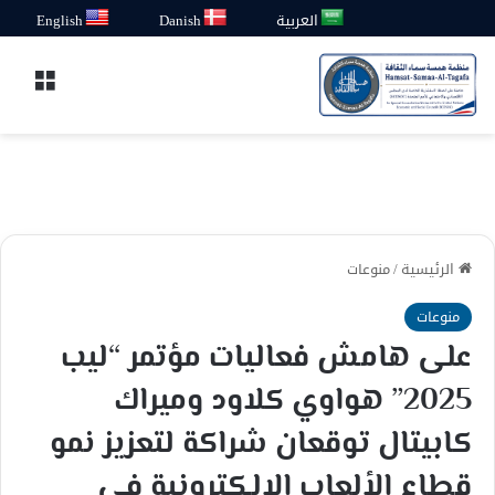
العربية
Danish
English
القائ
الرئيسية
/
منوعات
منوعات
على هامش فعاليات مؤتمر “ليب
2025” هواوي كلاود وميراك
كابيتال توقعان شراكة لتعزيز نمو
قطاع الألعاب الإلكترونية في