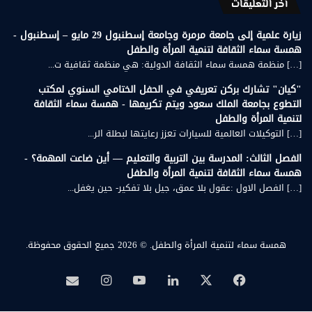
أخر التعليقات
زيارة علمية إلى جامعة مرمرة وجامعة إسطنبول 29 مايو – إسطنبول -
همسة سماء الثقافة لتنمية المرأة والطفل
[…] منظمة همسة سماء الثقافة الدولية: هي منظمة ثقافية ت...
"كيان" تشارك بركن تعريفي في الحفل الختامي السنوي لمكتب
التطوع بجامعة الملك سعود ويتم تكريمها - همسة سماء الثقافة
لتنمية المرأة والطفل
[…] التوكيلات العالمية للسيارات تعزز رعايتها لبطلة الر...
الفصل الثالث: المدرسة بين التربية والتعليم — أين ضاعت المهمة؟ -
همسة سماء الثقافة لتنمية المرأة والطفل
[…] الفصل الاول :عقول بلا عمق، جيل بلا تفكير- حين يغفل...
همسة سماء لتنمية المرأة والطفل.
© 2026 جميع الحقوق محفوظة.
‫X
فيسبوك
لينكدإن
‫YouTube
انستقرام
بريد