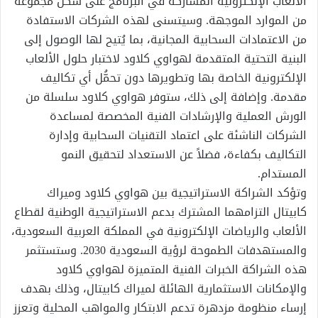
الألعاب الإلكترونية المشاركة في البرنامج على شكل مجموعة
من الموارد الموجهة. وسيتسنى لهذه الشركات الاستفادة
من الاعتمادات السحابية المجانية، بما يُتيح لها الوصول إلى
البنية التحتية المتقدمة لهواوي كلاود لاختبار حلول الألعاب
الإلكترونية الخاصة بها وتطويرها دون تحمُّل أي تكاليف
مقدمة. وإضافة إلى ذلك، ستوفر هواوي كلاود سلسلة من
الورش العملية والإرشادات الفنية المخصصة لمساعدة
الشركات الناشئة على اعتماد التقنيات السحابية وإدارة
التكاليف بكفاءة، فضلاً عن الاستعداد لتحقيق النمو
المستدام.
وتؤكد الشراكة الاستراتيجية بين هواوي كلاود وميراك
كابيتال التزامهما المشترك بدعم الاستراتيجية الوطنية لقطاع
الألعاب والرياضات الإلكترونية في المملكة العربية السعودية،
والمستهدفات الطموحة لرؤية السعودية 2030. وستستثمر
هذه الشراكة الخبرات الفنية المتميزة لهواوي كلاود
والإمكانات الاستثمارية الهائلة لميراك كابيتال، وذلك بهدف
إرساء منظومة مزدهرة تدعم الابتكار والمواهب المحلية وتعزز