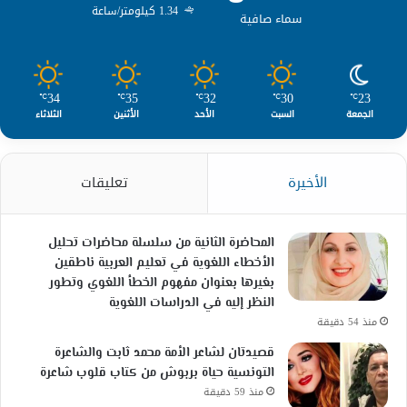
1.34 كيلومتر/ساعة
سماء صافية
34
35
32
30
23
℃
℃
℃
℃
℃
الجمعة
السبت
الأحد
الأثنين
الثلاثاء
الأخيرة
تعليقات
المحاضرة الثانية من سلسلة محاضرات تحليل
الأخطاء اللغوية في تعليم العربية ناطقين
بغيرها بعنوان مفهوم الخطأ اللغوي وتطور
النظر إليه في الدراسات اللغوية
منذ 54 دقيقة
قصيدتان لشاعر الأمة محمد ثابت والشاعرة
التونسية حياة بربوش من كتاب قلوب شاعرة
منذ 59 دقيقة