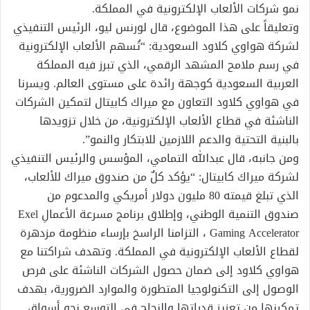
نمو شركات الألعاب الإلكترونية في المملكة.
وتعليقاً على هذا الموضوع، قال لورنس ليو، الرئيس التنفيذي
لشركة هواوي كلاود السعودية: “تُسهم الألعاب الإلكترونية
في رسم ملامح المشهد الرقمي، الذي تبرز فيه المملكة
العربية السعودية كوجهة رائدة على مستوى العالم. ويسرنا
في هواوي كلاود التعاون مع ميراك كابيتال لتمكين الشركات
الناشئة في قطاع الألعاب الإلكترونية، من خلال تزويدها
بالبنية التحتية والدعم اللازمين للابتكار والنمو”.
ومن جانبه، قال عبدالله التمامي، المؤسس والرئيس التنفيذي
لشركة ميراك كابيتال: “يؤكد كلٌ من صندوق ميراك للألعاب،
الذي تبلغ قيمته 80 مليون دولار أمريكي والمدعوم من
صندوق التنمية الوطني، وإطلاق برنامج مسرعة الأعمالِ Exel
Gaming Accelerator ، التزامنا الراسخ بإرساء منظومة مزدهرة
لقطاع الألعاب الإلكترونية في المملكة. وتهدف شراكتنا مع
هواوي كلاود إلى ضمان حصول الشركات الناشئة على فرص
الوصول إلى التكنولوجيا المتطورة والموارد الضرورية، بهدف
تمكينها من تعزيز قدراتها والنجاح في التوسع نحو أسواق