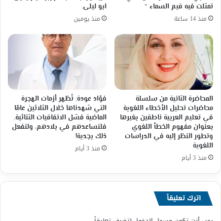
تمثلت فيه قيم السماء “
ابو ليلى.
منذ 14 ساعة
منذ يومين
المحاضرة الثانية من سلسلة
فؤاد عودة: تُظهر أزمات الهجرة
محاضرات تحليل الأخطاء اللغوية
التي شهدناها خلال الثلاثين عامًا
في تعليم العربية ناطقين بغيرها
الماضية فشل الاتفاقيات الثنائية.
بعنوان مفهوم الخطأ اللغوي
فلنساعدهم في بلادهم، ولنفعل
وتطور النظر إليه في الدراسات
ذلك بجدية!
اللغوية
منذ 3 أيام
منذ 3 أيام
اترك تعليقاً
يجب أنت تكون
مسجل الدخول
لتضيف تعليقاً.