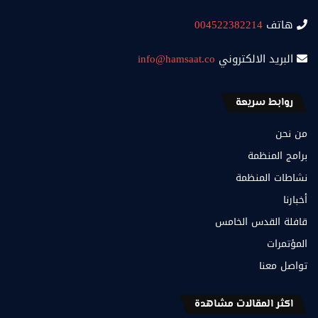
هاتف
004522382214
البريد الالكتروني
info@hamsaat.co
روابط سريعة
من نحن
برامج المنظمة
نشاطات المنظمة
أخبارنا
قافلة القدس الخامس
المؤتمرات
تواصل معنا
اكثر المقالات مشاهدة