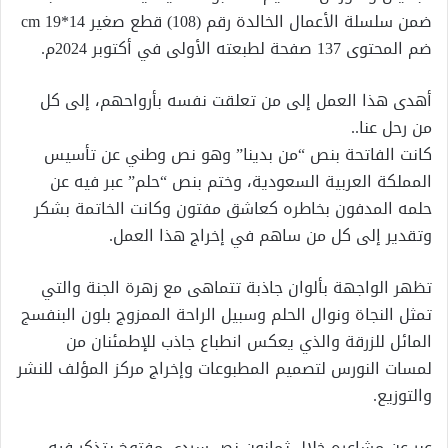
ضمن سلسلة الأعمال الخالدة رقم (108) قطع صغير 14*19 cm
ضم المحتوى 137 صفحة لطبعته الأولى في أكتوبر 2024م.
أهدى هذا العمل إلى من تعلقت نفسه بأرواحهم، إلى كل
من رحل عنا..
كانت الفاتحة بنص “من بدينا” وهو نص وطني عن تأسيس
المملكة العربية السعودية، وختم بنص “حلم” عبر فيه عن
حلمه المدفون بخاطره كعاشق مفتون وكانت الخاتمة بشكر
وتقدير إلى كل من ساهم في إخراج هذا العمل.
تظهر الواجهة بألوان جاذبة تتماهى مع زهرة الجنة والتي
تمثل النجاة ونوال الحلم وسبيل الراحة الممزوج بلون البنفسج
المائل للزرقة والذي يعكس انطباع جاذب للإطمئنان من
لمسات النورس لتصميم المطبوعات وإخراج مركز المؤلف للنشر
والتوزيع.
عبر عن مشاعره خلال ثمانون نص سردي مفتوخ يتذكر فيه