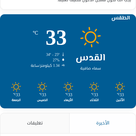
الطقس
33
℃
القدس
34º - 25º
27%
1.34 كيلومتر/ساعة
سماء صافية
33
33
33
33
33
℃
℃
℃
℃
℃
الأثنين
الثلاثاء
الأربعاء
الخميس
الجمعة
الأخيرة
تعليقات