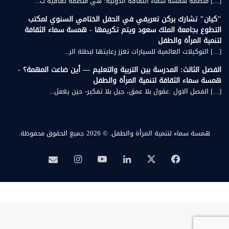
[…] منظمة همسة سماء الثقافة الدولية: هي منظمة ثقافية ت...
"كيان" تشارك بركن تعريفي في الحفل الختامي السنوي لمكتب
التطوع بجامعة الملك سعود ويتم تكريمها - همسة سماء الثقافة
لتنمية المرأة والطفل
[…] التوكيلات العالمية للسيارات تعزز رعايتها لبطلة الر...
الفصل الثالث: المدرسة بين التربية والتعليم — أين ضاعت المهمة؟ -
همسة سماء الثقافة لتنمية المرأة والطفل
[…] الفصل الاول :عقول بلا عمق، جيل بلا تفكير- حين يغفل...
همسة سماء لتنمية المرأة والطفل.
© 2026 جميع الحقوق محفوظة.
‫X
فيسبوك
لينكدإن
‫YouTube
انستقرام
بريد
همسة