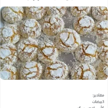
بريدا
إلكترونيا
مقادير:
3بيضات