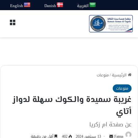
العربية
Danish
English
القائ
الرئيسية
/
منوعات
منوعات
غريبة سميدة والكوك سهلة لدواز
أتاي
عن صفحة ام زكريا
أرسل
Fatma
13 سبتمبر، 2024
402
أقل من دقيقة