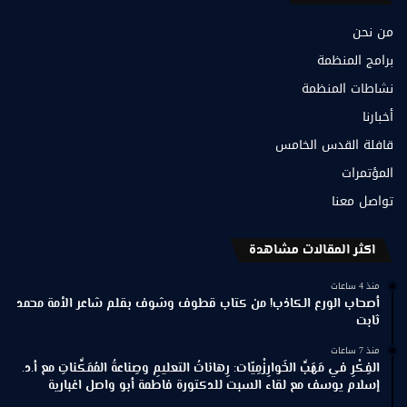
من نحن
برامج المنظمة
نشاطات المنظمة
أخبارنا
قافلة القدس الخامس
المؤتمرات
تواصل معنا
اكثر المقالات مشاهدة
منذ 4 ساعات
أصحاب الورع الكاذب! من كتاب قطوف وشوف بقلم شاعر الأمة محمد
ثابت
منذ 7 ساعات
الفِكْرِ في مَهَبِّ الخَوارِزْمِيّات: رِهاناتُ التعليمِ وصِناعةُ المُمَكِّناتِ مع أ.د.
إسلام يوسف مع لقاء السبت للدكتورة فاطمة أبو واصل اغبارية