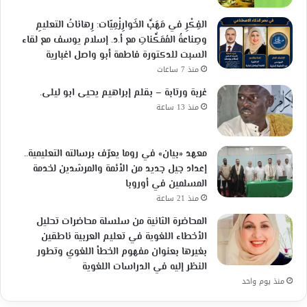
الفِكْرِ في مَهَبِّ الخَوارِزْمِيّات: رِهاناتُ التعليمِ
وصِناعةُ المُمَكِّناتِ مع أ.د. إسلام يوسف مع لقاء
السبت للدكتورة فاطمة أبو واصل اغبارية
منذ 7 ساعات
غربة ورتابة – بقلم إبراهيم يحيى ابو ليلى.
منذ 13 ساعة
معهد «بيان» في روما يعرّف برسالته التعليمية..
إعداد جيل جديد من الأئمة والمرشدين لخدمة
المسلمين في أوروبا
منذ 21 ساعة
المحاضرة الثانية من سلسلة محاضرات تحليل
الأخطاء اللغوية في تعليم العربية ناطقين
بغيرها بعنوان مفهوم الخطأ اللغوي وتطور
النظر إليه في الدراسات اللغوية
منذ يوم واحد