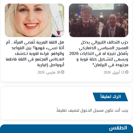
حزب التحالف الليبرالي يدخل
هل اللغة العربية تُقصي المرأة… أم
المسرح السياسي الدنماركي
أننا نسيء فهمها؟ بين القواعد
بأفضل نتيجة له في انتخابات 2026
والواقع: قراءة لغوية تكشف
ويسعى لتشكيل كتلة قوية و
انعكاس المجتمع في اللغة فاطمة
مجتهدة في البرلمان*
أبوواصل إغبارية
13 أبريل، 2026
30 مارس، 2026
اترك تعليقاً
يجب أنت تكون
مسجل الدخول
لتضيف تعليقاً.
الطقس