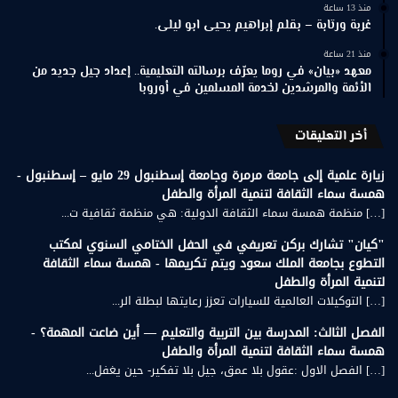
منذ 13 ساعة
غربة ورتابة – بقلم إبراهيم يحيى ابو ليلى.
منذ 21 ساعة
معهد «بيان» في روما يعرّف برسالته التعليمية.. إعداد جيل جديد من
الأئمة والمرشدين لخدمة المسلمين في أوروبا
أخر التعليقات
زيارة علمية إلى جامعة مرمرة وجامعة إسطنبول 29 مايو – إسطنبول -
همسة سماء الثقافة لتنمية المرأة والطفل
[…] منظمة همسة سماء الثقافة الدولية: هي منظمة ثقافية ت...
"كيان" تشارك بركن تعريفي في الحفل الختامي السنوي لمكتب
التطوع بجامعة الملك سعود ويتم تكريمها - همسة سماء الثقافة
لتنمية المرأة والطفل
[…] التوكيلات العالمية للسيارات تعزز رعايتها لبطلة الر...
الفصل الثالث: المدرسة بين التربية والتعليم — أين ضاعت المهمة؟ -
همسة سماء الثقافة لتنمية المرأة والطفل
[…] الفصل الاول :عقول بلا عمق، جيل بلا تفكير- حين يغفل...