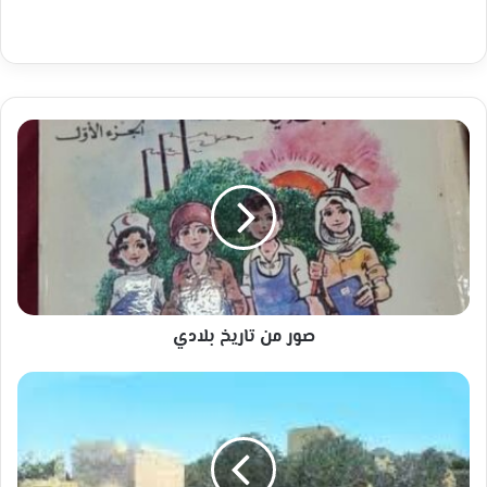
صور
من
تاريخ
بلادي
صور من تاريخ بلادي
فلسطين
حضارة
وتراث