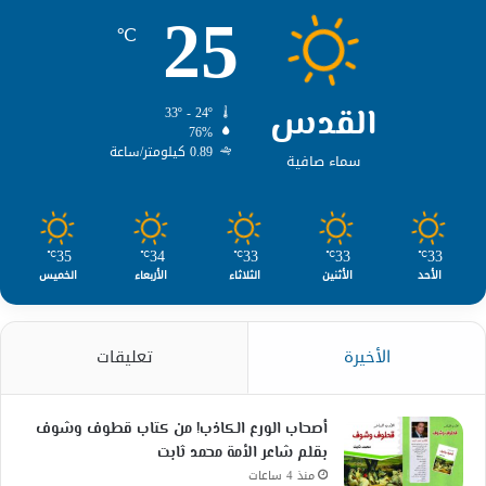
25
℃
القدس
33º - 24º
76%
0.89 كيلومتر/ساعة
سماء صافية
35
34
33
33
33
℃
℃
℃
℃
℃
الأحد
الأثنين
الثلاثاء
الأربعاء
الخميس
الأخيرة
تعليقات
أصحاب الورع الكاذب! من كتاب قطوف وشوف
بقلم شاعر الأمة محمد ثابت
منذ 4 ساعات