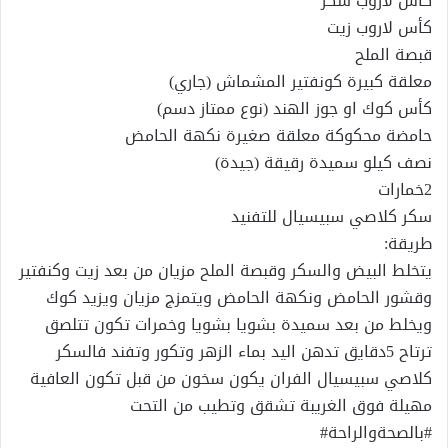
كأس لاروب سكر
كأس لاروب زيت
قبصة الملح
معلقة كبيرة كونفتير المشماش (جاري)
كأس كوك او جوز الهند (نوع ممتاز دسم)
حامضة محكوكة معلقة صغيرة نكهة الحامض
نصف كيلو سميدة رقيقة (جيدة)
2خمارات
سكر كلاصي سبيسيال للتفنيد
طريقة:
يتخلط البيض والسكر وقبصة الملح مزيان من بعد زيت وكنفتير
وقشور الحامض ونكهة الحامض ويتمزج مزيان ويزيد كوك
ويخلط من بعد سميدة بشويا بشويا وخمرات تكون تتلصق
ترتاح 5دقايق تدهن اليد بماء الزهر وتكور وتفند فالسكر
كلاصي سبيسيال الفران يكون سخون من قبل تكون العافية
مهيلة فوق الغريبة تشقق وتطيب من التحت
#بالصحةوالراحة#