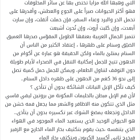
التي وهبها الله مزايا تختص بها عن سائر المخلوقات
فهو أكثر الحيوانات صبراً على الجوع والعطش، وأقدرها على
تحمل الحر والبرد وعناء السفر، فإن حملت أثقلت، وإن سارت
أبعدت، وإن حُلبت أَروت، وإن نُحرت أشبعت
تتميز الجمال العربية بعنقها الطويل المقوّس صدرها العميق
الضيّق وسنام على ظهرها ، إعتقاد الكثير من الناس أن
السنام يمتلئ بالماء ولكن الحقيقة هو عبارة عن أكوام من
الدهون تتيح للجمل إمكانية التنقل في الصحراء لأيام طويلة
دون التوقف لتناول الطعام، ويمكن للجمل حمل كمية تصل
إلى نحو 36 كغم من الدهون على ظهره داخل السنام..
كيف تأكل الإبل النباتات الشائكة بدون أن تتأذى ؟
لأن فم الإبل مبطن بالحليمات المكونة من بروتين ليفي قاسي
مثل الذي تتكون منه الاظافر والشعر مما يجعل فمه خشن من
الداخل وتجعله يمضغ الشوك عبر تكسيره بدون أن يتأذى..
هو الحيوان الوحيد الذي يستعيد الماء الموجود في الهواء
الذي يتنفسه ،حيث يقوم بتكثيف بخار الماء الخارج مع الزفير
فيخرج ثاني أكسيد الكربون ويتكثف بخار الماء