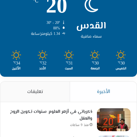
20
℃
القدس
30º - 20º
88%
1.34 كيلومتر/ساعة
سماء صافية
34
32
31
30
30
℃
℃
℃
℃
℃
الخميس
الجمعة
السبت
الأحد
الأثنين
الأخيرة
تعليقات
ذكرياتي في أزهر العلوم: سنوات تكوين الروح
والعقل
منذ 9 ساعات