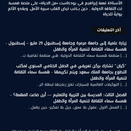
الأستاذة نعمة إبراهيم في بودكاست «من الحياة» على منصة همسة
نت الثقافة الدولية… حين يكتب نبض القلب سيرة الأمل، ويغدو الألم
بوابةً للحياة
أخر التعليقات
زيارة علمية إلى جامعة مرمرة وجامعة إسطنبول 29 مايو – إسطنبول -
همسة سماء الثقافة لتنمية المرأة والطفل
[…] منظمة همسة سماء الثقافة الدولية: هي منظمة ثقافية ت...
"كيان" تشارك بركن تعريفي في الحفل الختامي السنوي لمكتب
التطوع بجامعة الملك سعود ويتم تكريمها - همسة سماء الثقافة
لتنمية المرأة والطفل
[…] التوكيلات العالمية للسيارات تعزز رعايتها لبطلة الر...
الفصل الثالث: المدرسة بين التربية والتعليم — أين ضاعت المهمة؟ -
همسة سماء الثقافة لتنمية المرأة والطفل
[…] الفصل الاول :عقول بلا عمق، جيل بلا تفكير- حين يغفل...