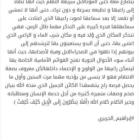
يتصارع معه حتى الموتالابل سريعة التعلم حيث أنها تنقاد
إلى راعيها و تطيعه بسرعة و دون تردّد، حتى أنها لا تمشي
أو تقعد إلا بعد سماعها لصوت راعيها الذي اعتادت على
سماعهلها قدرة كبيرة على التذكر مهما طال الزمن، فهي
تتذكر المكان الذي وُلد فيه و مكان شرب الماء و الراعي الذي
اعتنى بها، حتى أن البدو يستعينون بها لترشدهم إلى
بيوتهم إذا تاهوا في الصحراءالابل وفية لأصحابها، حيث أنها
أثناء سوء الأحوال الجوية تفتح القوائم الأمامية الخاصة بها
ليتمكن راعيها من الولوج و الإحتماء داخلهالكن معروف بصفة
الانتقام فهو لا ينسى من يؤذيه مهما مرت السنين وأول ما
يحصل فرصه راح ينتقمهذا الكائن الجميل الذي منحه الله بنيان
ضخم وصفات متميزة كثيرة من أجل خدمة الإنسان ومتطلباته
وخير الكلام كلام الله (أَفَلَا يَنظُرُونَ إِلَى الْإِبِلِ كَيْفَ خُلِقَتْ )
#إبراهيم_الجريري