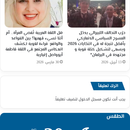
حزب التحالف الليبرالي يدخل
هل اللغة العربية تُقصي المرأة… أم
المسرح السياسي الدنماركي
أننا نسيء فهمها؟ بين القواعد
بأفضل نتيجة له في انتخابات 2026
والواقع: قراءة لغوية تكشف
ويسعى لتشكيل كتلة قوية و
انعكاس المجتمع في اللغة فاطمة
مجتهدة في البرلمان*
أبوواصل إغبارية
13 أبريل، 2026
30 مارس، 2026
اترك تعليقاً
يجب أنت تكون
مسجل الدخول
لتضيف تعليقاً.
الطقس