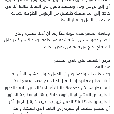
أي إلى بروتين وماء ويحتفظ بالبول في المثانة طالما أنه في
حاجة إلى الماءيمتلك طبقتين من الرموش الطويلة لحماية
عينيه من الرمل والغبار المتطاير
وحاسة السمع عنده قوية جدًّا رغم أن أذنه صغيره ولدى
الجمل عضو يسمى الشقشقة في حلقه، وهو كيس كبير قابل
للانتفاخ يخرج من فمه في بعض الحالات
فرض الهيمنه على باقي القطيع
عند الغضب
وعند طلب التزواجوبالرغم أن الجمل حيوان عشبي الا أن له
أنياب خطيرة قادرة إنها تقتل لذلك يتم قصهاويمنع الذكر
المسيطر في كل مجموعة عائليّة أي احتكاك بين إناثه والذكور
العازبة عبر المشي أو الوقوف حائلا بينها، أو مطاردة الذكور
العازبة وإبعادها عنهنالجمل غيور جداً حيث لا يقبل لجمل آخر
أن يقتحم قطيعه أو يقترب إلى الناقة التي لقحها، و قد