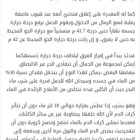
كما له المقدرة على إغلاق فتحتيّ أنفه عند هبوب عاصفة
رملية لمنع الرمال من الدخول.ويقوم الجمل برفع درجة حرارة
جسمه نهاراً حتى درجة 41.7 م متمشياً مع حرارة الجو المحيط
به حتى لا يعرق، و إن زادت درجة حرارة الجو المحيط عن 42 م
عندئذ يبدأ في إفراز العرق ليلطف درجة حرارة جسمهكما
يُمكن لمجموعة من الجمال أن تتفادى الحر عبر الالتصاق
ببعضها البعض ،يمكن لهذا النوع أن يتحمّل فقدان نسبة 30%
من الماء في جسده وسبحان الله للجمل قدرة على شرب ماء
البحر حيث أن الكلى عنده تتخلص من الأملاح الزائدة في الماء
وهو يشرب إذا عطش بغزارة حوالي 18 لتر ماء دون أن تتأثر
كرات الدم لأن الله خلقها بيضاوية غير عن سائر الكائنات
فعندما تمتلى كرات الدم بالماء تنتفخ وتصبح كروية دون أن
تنفجرحيث يمتص الدم الماء والبول مرة أخرى ويدفعه إلى
المعدة لتقوم بكتريا خاصة بتحويل البولينا إلى٠ أحماض أمينية