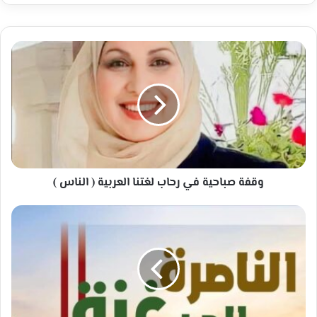
وقفة
صباحية
في
رحاب
لغتنا
العربية
(
الناس
)
وقفة صباحية في رحاب لغتنا العربية ( الناس )
*
مشروع
الاغاثة،
ابعد
من
مشروع
انساني،
واكبر